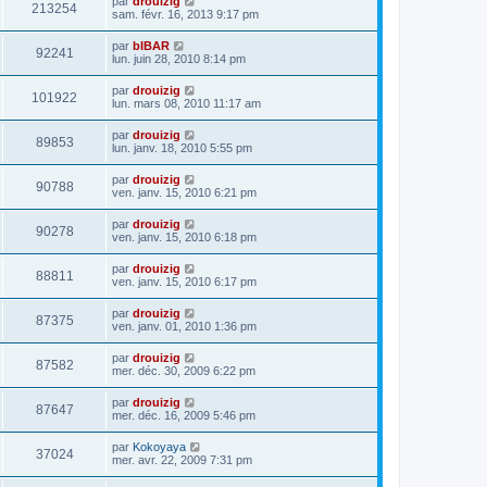
par
drouizig
213254
sam. févr. 16, 2013 9:17 pm
par
bIBAR
92241
lun. juin 28, 2010 8:14 pm
par
drouizig
101922
lun. mars 08, 2010 11:17 am
par
drouizig
89853
lun. janv. 18, 2010 5:55 pm
par
drouizig
90788
ven. janv. 15, 2010 6:21 pm
par
drouizig
90278
ven. janv. 15, 2010 6:18 pm
par
drouizig
88811
ven. janv. 15, 2010 6:17 pm
par
drouizig
87375
ven. janv. 01, 2010 1:36 pm
par
drouizig
87582
mer. déc. 30, 2009 6:22 pm
par
drouizig
87647
mer. déc. 16, 2009 5:46 pm
par
Kokoyaya
37024
mer. avr. 22, 2009 7:31 pm