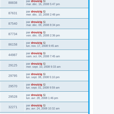
par
drouizig
88838
mar. déc. 16, 2008 5:47 pm
par
drouizig
87631
mer. déc. 10, 2008 2:48 pm
par
drouizig
87540
mar. déc. 09, 2008 8:34 pm
par
drouizig
87734
ven. déc. 05, 2008 2:36 pm
par
drouizig
86158
lun. nov. 17, 2008 9:45 am
par
drouizig
44987
sam. oct. 04, 2008 7:45 am
par
drouizig
29125
mer. sept. 10, 2008 9:33 am
par
drouizig
29795
lun. sept. 08, 2008 5:10 pm
par
drouizig
29570
lun. sept. 01, 2008 9:59 am
par
drouizig
29528
lun. avr. 28, 2008 1:46 pm
par
drouizig
32271
jeu. avr. 24, 2008 10:32 am