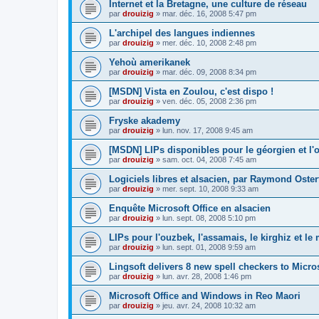
Internet et la Bretagne, une culture de réseau
par
drouizig
»
mar. déc. 16, 2008 5:47 pm
L'archipel des langues indiennes
par
drouizig
»
mer. déc. 10, 2008 2:48 pm
Yehoù amerikanek
par
drouizig
»
mar. déc. 09, 2008 8:34 pm
[MSDN] Vista en Zoulou, c'est dispo !
par
drouizig
»
ven. déc. 05, 2008 2:36 pm
Fryske akademy
par
drouizig
»
lun. nov. 17, 2008 9:45 am
[MSDN] LIPs disponibles pour le géorgien et l'o
par
drouizig
»
sam. oct. 04, 2008 7:45 am
Logiciels libres et alsacien, par Raymond Oster
par
drouizig
»
mer. sept. 10, 2008 9:33 am
Enquête Microsoft Office en alsacien
par
drouizig
»
lun. sept. 08, 2008 5:10 pm
LIPs pour l'ouzbek, l'assamais, le kirghiz et l
par
drouizig
»
lun. sept. 01, 2008 9:59 am
Lingsoft delivers 8 new spell checkers to Micro
par
drouizig
»
lun. avr. 28, 2008 1:46 pm
Microsoft Office and Windows in Reo Maori
par
drouizig
»
jeu. avr. 24, 2008 10:32 am