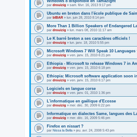
Windows 8 disponible en Tamazight
par
drouizig
»
sam. févr. 16, 2013 9:17 pm
Ubuntu en breton dans l'école publique de Sain
par
bIBAR
»
lun. juin 28, 2010 8:14 pm
More Than 1 Billion Speakers of Endangered L
par
drouizig
»
lun. mars 08, 2010 11:17 am
Le K barré breton a ses caractères officiels !
par
drouizig
»
lun. janv. 18, 2010 5:55 pm
Microsoft Windows 7 Will Speak 10 Languages 
par
drouizig
»
ven. janv. 15, 2010 6:21 pm
Ethiopia - Microsoft to release Windows 7 in A
par
drouizig
»
ven. janv. 15, 2010 6:18 pm
Ethiopia: Microsoft software application soon 
par
drouizig
»
ven. janv. 15, 2010 6:17 pm
Logiciels en langue corse
par
drouizig
»
ven. janv. 01, 2010 1:36 pm
L'informatique en gaélique d'Ecosse
par
drouizig
»
mer. déc. 30, 2009 6:22 pm
Informatique en dialectes Same, langues des 
par
drouizig
»
mer. déc. 16, 2009 5:46 pm
Firefox en nissart ?
par
Nissa la Bella
»
jeu. avr. 24, 2008 5:43 pm