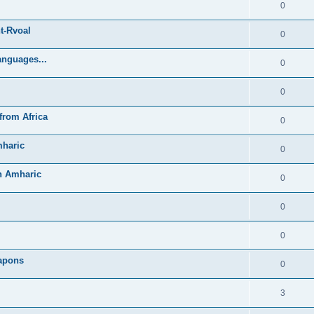
0
t-Rvoal
0
anguages...
0
0
from Africa
0
mharic
0
in Amharic
0
0
0
Lapons
0
3