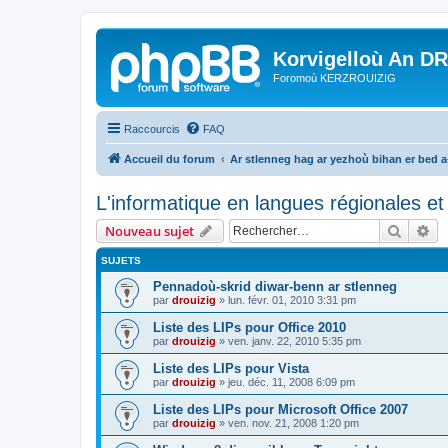
Korvigelloù An D
Foromoù KERZROUIZIG
Raccourcis
FAQ
Accueil du forum
Ar stlenneg hag ar yezhoù bihan er bed 
L'informatique en langues régionales et 
Recher
Re
Nouveau sujet
SUJETS
Pennadoù-skrid diwar-benn ar stlenneg
par
drouizig
»
lun. févr. 01, 2010 3:31 pm
Liste des LIPs pour Office 2010
par
drouizig
»
ven. janv. 22, 2010 5:35 pm
Liste des LIPs pour Vista
par
drouizig
»
jeu. déc. 11, 2008 6:09 pm
Liste des LIPs pour Microsoft Office 2007
par
drouizig
»
ven. nov. 21, 2008 1:20 pm