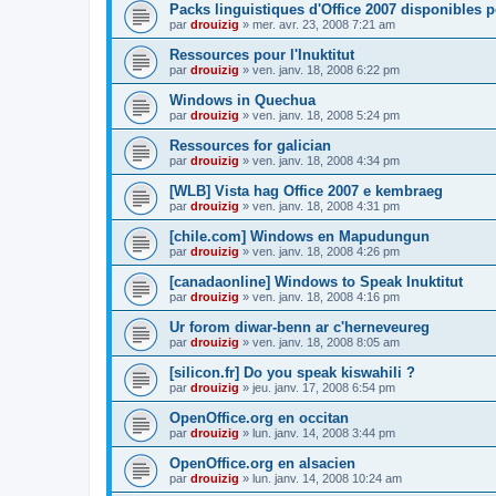
Packs linguistiques d'Office 2007 disponibles 
par
drouizig
»
mer. avr. 23, 2008 7:21 am
Ressources pour l'Inuktitut
par
drouizig
»
ven. janv. 18, 2008 6:22 pm
Windows in Quechua
par
drouizig
»
ven. janv. 18, 2008 5:24 pm
Ressources for galician
par
drouizig
»
ven. janv. 18, 2008 4:34 pm
[WLB] Vista hag Office 2007 e kembraeg
par
drouizig
»
ven. janv. 18, 2008 4:31 pm
[chile.com] Windows en Mapudungun
par
drouizig
»
ven. janv. 18, 2008 4:26 pm
[canadaonline] Windows to Speak Inuktitut
par
drouizig
»
ven. janv. 18, 2008 4:16 pm
Ur forom diwar-benn ar c'herneveureg
par
drouizig
»
ven. janv. 18, 2008 8:05 am
[silicon.fr] Do you speak kiswahili ?
par
drouizig
»
jeu. janv. 17, 2008 6:54 pm
OpenOffice.org en occitan
par
drouizig
»
lun. janv. 14, 2008 3:44 pm
OpenOffice.org en alsacien
par
drouizig
»
lun. janv. 14, 2008 10:24 am