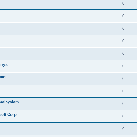
0
0
0
0
0
riya
0
tag
0
0
e malayalam
0
soft Corp.
0
0