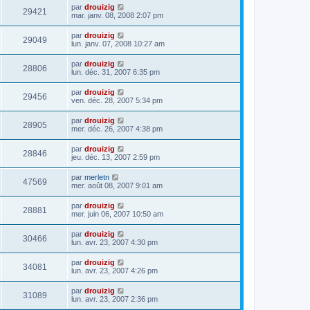
par
drouizig
29421
mar. janv. 08, 2008 2:07 pm
par
drouizig
29049
lun. janv. 07, 2008 10:27 am
par
drouizig
28806
lun. déc. 31, 2007 6:35 pm
par
drouizig
29456
ven. déc. 28, 2007 5:34 pm
par
drouizig
28905
mer. déc. 26, 2007 4:38 pm
par
drouizig
28846
jeu. déc. 13, 2007 2:59 pm
par
merletn
47569
mer. août 08, 2007 9:01 am
par
drouizig
28881
mer. juin 06, 2007 10:50 am
par
drouizig
30466
lun. avr. 23, 2007 4:30 pm
par
drouizig
34081
lun. avr. 23, 2007 4:26 pm
par
drouizig
31089
lun. avr. 23, 2007 2:36 pm