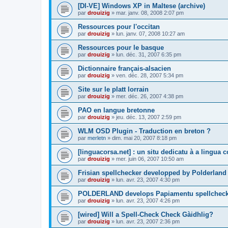
[DI-VE] Windows XP in Maltese (archive)
par
drouizig
»
mar. janv. 08, 2008 2:07 pm
Ressources pour l'occitan
par
drouizig
»
lun. janv. 07, 2008 10:27 am
Ressources pour le basque
par
drouizig
»
lun. déc. 31, 2007 6:35 pm
Dictionnaire français-alsacien
par
drouizig
»
ven. déc. 28, 2007 5:34 pm
Site sur le platt lorrain
par
drouizig
»
mer. déc. 26, 2007 4:38 pm
PAO en langue bretonne
par
drouizig
»
jeu. déc. 13, 2007 2:59 pm
WLM OSD Plugin - Traduction en breton ?
par
merletn
»
dim. mai 20, 2007 8:18 pm
[linguacorsa.net] : un situ dedicatu à a lingua c
par
drouizig
»
mer. juin 06, 2007 10:50 am
Frisian spellchecker developped by Polderland
par
drouizig
»
lun. avr. 23, 2007 4:30 pm
POLDERLAND develops Papiamentu spellcheck
par
drouizig
»
lun. avr. 23, 2007 4:26 pm
[wired] Will a Spell-Check Check Gàidhlig?
par
drouizig
»
lun. avr. 23, 2007 2:36 pm