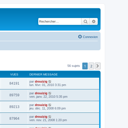
Rechercher
Recherche avancé
Connexion
1
2
Suivant
56 sujets
VUES
DERNIER MESSAGE
par
drouizig
84191
lun. févr. 01, 2010 3:31 pm
par
drouizig
89759
ven. janv. 22, 2010 5:35 pm
par
drouizig
89213
jeu. déc. 11, 2008 6:09 pm
par
drouizig
87964
ven. nov. 21, 2008 1:20 pm