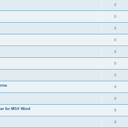
0
0
0
0
0
0
5
orsa
0
0
er for MS® Word
0
0