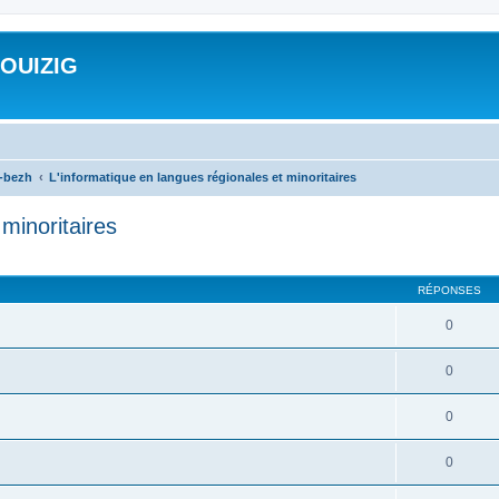
ROUIZIG
a-bezh
L'informatique en langues régionales et minoritaires
minoritaires
cher
cherche avancée
RÉPONSES
0
0
0
0