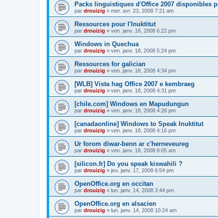
Packs linguistiques d'Office 2007 disponibles 
par
drouizig
»
mer. avr. 23, 2008 7:21 am
Ressources pour l'Inuktitut
par
drouizig
»
ven. janv. 18, 2008 6:22 pm
Windows in Quechua
par
drouizig
»
ven. janv. 18, 2008 5:24 pm
Ressources for galician
par
drouizig
»
ven. janv. 18, 2008 4:34 pm
[WLB] Vista hag Office 2007 e kembraeg
par
drouizig
»
ven. janv. 18, 2008 4:31 pm
[chile.com] Windows en Mapudungun
par
drouizig
»
ven. janv. 18, 2008 4:26 pm
[canadaonline] Windows to Speak Inuktitut
par
drouizig
»
ven. janv. 18, 2008 4:16 pm
Ur forom diwar-benn ar c'herneveureg
par
drouizig
»
ven. janv. 18, 2008 8:05 am
[silicon.fr] Do you speak kiswahili ?
par
drouizig
»
jeu. janv. 17, 2008 6:54 pm
OpenOffice.org en occitan
par
drouizig
»
lun. janv. 14, 2008 3:44 pm
OpenOffice.org en alsacien
par
drouizig
»
lun. janv. 14, 2008 10:24 am