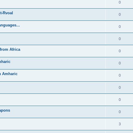
0
t-Rvoal
0
anguages...
0
0
from Africa
0
mharic
0
in Amharic
0
0
0
Lapons
0
3