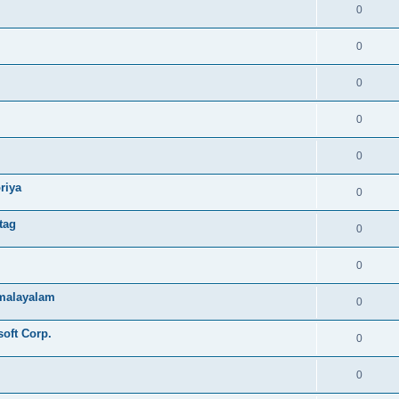
0
0
0
0
0
riya
0
tag
0
0
e malayalam
0
soft Corp.
0
0