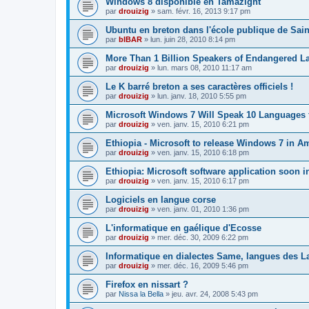
Windows 8 disponible en Tamazight
par
drouizig
»
sam. févr. 16, 2013 9:17 pm
Ubuntu en breton dans l'école publique de Sain
par
bIBAR
»
lun. juin 28, 2010 8:14 pm
More Than 1 Billion Speakers of Endangered L
par
drouizig
»
lun. mars 08, 2010 11:17 am
Le K barré breton a ses caractères officiels !
par
drouizig
»
lun. janv. 18, 2010 5:55 pm
Microsoft Windows 7 Will Speak 10 Languages 
par
drouizig
»
ven. janv. 15, 2010 6:21 pm
Ethiopia - Microsoft to release Windows 7 in A
par
drouizig
»
ven. janv. 15, 2010 6:18 pm
Ethiopia: Microsoft software application soon 
par
drouizig
»
ven. janv. 15, 2010 6:17 pm
Logiciels en langue corse
par
drouizig
»
ven. janv. 01, 2010 1:36 pm
L'informatique en gaélique d'Ecosse
par
drouizig
»
mer. déc. 30, 2009 6:22 pm
Informatique en dialectes Same, langues des 
par
drouizig
»
mer. déc. 16, 2009 5:46 pm
Firefox en nissart ?
par
Nissa la Bella
»
jeu. avr. 24, 2008 5:43 pm