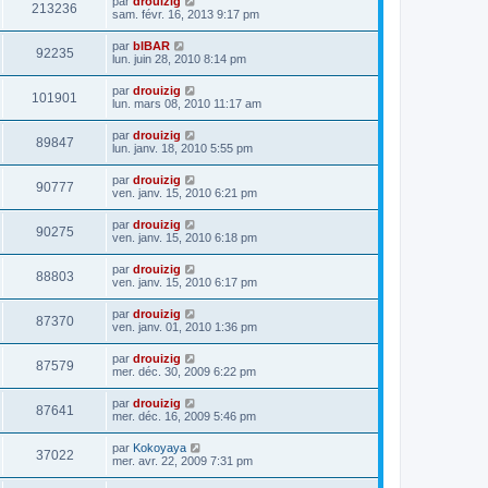
par
drouizig
213236
sam. févr. 16, 2013 9:17 pm
par
bIBAR
92235
lun. juin 28, 2010 8:14 pm
par
drouizig
101901
lun. mars 08, 2010 11:17 am
par
drouizig
89847
lun. janv. 18, 2010 5:55 pm
par
drouizig
90777
ven. janv. 15, 2010 6:21 pm
par
drouizig
90275
ven. janv. 15, 2010 6:18 pm
par
drouizig
88803
ven. janv. 15, 2010 6:17 pm
par
drouizig
87370
ven. janv. 01, 2010 1:36 pm
par
drouizig
87579
mer. déc. 30, 2009 6:22 pm
par
drouizig
87641
mer. déc. 16, 2009 5:46 pm
par
Kokoyaya
37022
mer. avr. 22, 2009 7:31 pm