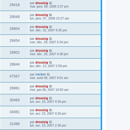
par
drouizig
29418
mar. janv. 08, 2008 2:07 pm
par
drouizig
29048
lun. janv. 07, 2008 10:27 am
par
drouizig
28804
lun. déc. 31, 2007 6:35 pm
par
drouizig
29454
ven. déc. 28, 2007 5:34 pm
par
drouizig
28902
mer. déc. 26, 2007 4:38 pm
par
drouizig
28844
jeu. déc. 13, 2007 2:59 pm
par
merletn
47567
mer. août 08, 2007 9:01 am
par
drouizig
28881
mer. juin 06, 2007 10:50 am
par
drouizig
30466
lun. avr. 23, 2007 4:30 pm
par
drouizig
34081
lun. avr. 23, 2007 4:26 pm
par
drouizig
31086
lun. avr. 23, 2007 2:36 pm