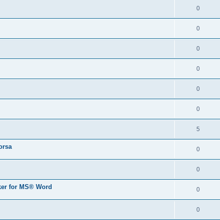
0
0
0
0
0
0
5
orsa
0
0
er for MS® Word
0
0