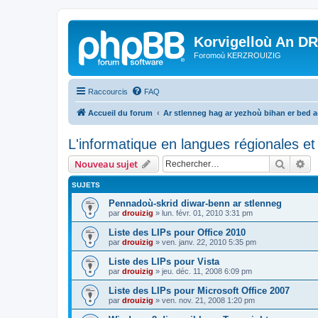
Korvigelloù An D
Foromoù KERZROUIZIG
Raccourcis
FAQ
Accueil du forum
Ar stlenneg hag ar yezhoù bihan er bed 
L'informatique en langues régionales et 
Recher
Re
Nouveau sujet
SUJETS
Pennadoù-skrid diwar-benn ar stlenneg
par
drouizig
»
lun. févr. 01, 2010 3:31 pm
Liste des LIPs pour Office 2010
par
drouizig
»
ven. janv. 22, 2010 5:35 pm
Liste des LIPs pour Vista
par
drouizig
»
jeu. déc. 11, 2008 6:09 pm
Liste des LIPs pour Microsoft Office 2007
par
drouizig
»
ven. nov. 21, 2008 1:20 pm