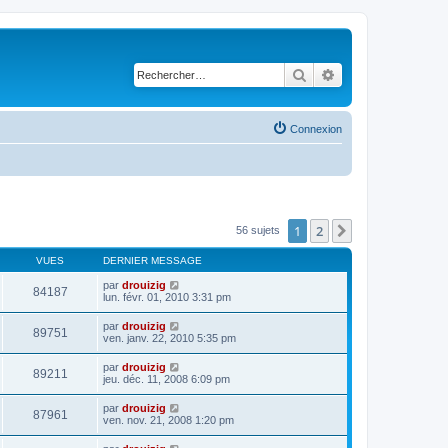
Rechercher
Recherche avancé
Connexion
1
2
Suivant
56 sujets
VUES
DERNIER MESSAGE
par
drouizig
84187
lun. févr. 01, 2010 3:31 pm
par
drouizig
89751
ven. janv. 22, 2010 5:35 pm
par
drouizig
89211
jeu. déc. 11, 2008 6:09 pm
par
drouizig
87961
ven. nov. 21, 2008 1:20 pm