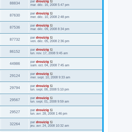
par
drouizig
88834
mar. déc. 16, 2008 5:47 pm
par
drouizig
87630
mer. déc. 10, 2008 2:48 pm
par
drouizig
87536
mar. déc. 09, 2008 8:34 pm
par
drouizig
87732
ven. déc. 05, 2008 2:36 pm
par
drouizig
86152
lun. nov. 17, 2008 9:45 am
par
drouizig
44986
sam. oct. 04, 2008 7:45 am
par
drouizig
29124
mer. sept. 10, 2008 9:33 am
par
drouizig
29794
lun. sept. 08, 2008 5:10 pm
par
drouizig
29567
lun. sept. 01, 2008 9:59 am
par
drouizig
29527
lun. avr. 28, 2008 1:46 pm
par
drouizig
32264
jeu. avr. 24, 2008 10:32 am