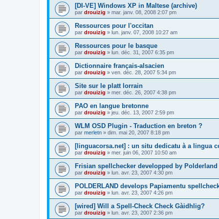
[DI-VE] Windows XP in Maltese (archive)
par
drouizig
»
mar. janv. 08, 2008 2:07 pm
Ressources pour l'occitan
par
drouizig
»
lun. janv. 07, 2008 10:27 am
Ressources pour le basque
par
drouizig
»
lun. déc. 31, 2007 6:35 pm
Dictionnaire français-alsacien
par
drouizig
»
ven. déc. 28, 2007 5:34 pm
Site sur le platt lorrain
par
drouizig
»
mer. déc. 26, 2007 4:38 pm
PAO en langue bretonne
par
drouizig
»
jeu. déc. 13, 2007 2:59 pm
WLM OSD Plugin - Traduction en breton ?
par
merletn
»
dim. mai 20, 2007 8:18 pm
[linguacorsa.net] : un situ dedicatu à a lingua c
par
drouizig
»
mer. juin 06, 2007 10:50 am
Frisian spellchecker developped by Polderland
par
drouizig
»
lun. avr. 23, 2007 4:30 pm
POLDERLAND develops Papiamentu spellcheck
par
drouizig
»
lun. avr. 23, 2007 4:26 pm
[wired] Will a Spell-Check Check Gàidhlig?
par
drouizig
»
lun. avr. 23, 2007 2:36 pm