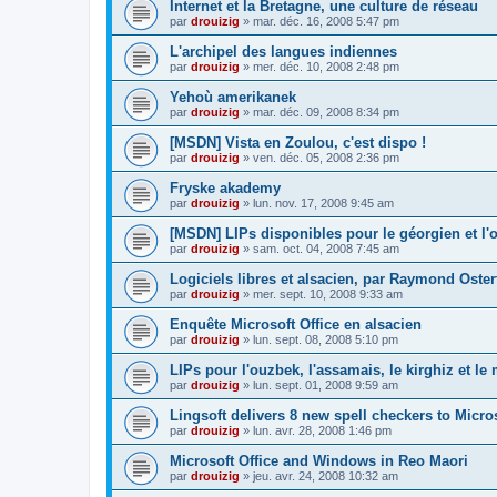
Internet et la Bretagne, une culture de réseau
par
drouizig
»
mar. déc. 16, 2008 5:47 pm
L'archipel des langues indiennes
par
drouizig
»
mer. déc. 10, 2008 2:48 pm
Yehoù amerikanek
par
drouizig
»
mar. déc. 09, 2008 8:34 pm
[MSDN] Vista en Zoulou, c'est dispo !
par
drouizig
»
ven. déc. 05, 2008 2:36 pm
Fryske akademy
par
drouizig
»
lun. nov. 17, 2008 9:45 am
[MSDN] LIPs disponibles pour le géorgien et l'o
par
drouizig
»
sam. oct. 04, 2008 7:45 am
Logiciels libres et alsacien, par Raymond Oster
par
drouizig
»
mer. sept. 10, 2008 9:33 am
Enquête Microsoft Office en alsacien
par
drouizig
»
lun. sept. 08, 2008 5:10 pm
LIPs pour l'ouzbek, l'assamais, le kirghiz et l
par
drouizig
»
lun. sept. 01, 2008 9:59 am
Lingsoft delivers 8 new spell checkers to Micro
par
drouizig
»
lun. avr. 28, 2008 1:46 pm
Microsoft Office and Windows in Reo Maori
par
drouizig
»
jeu. avr. 24, 2008 10:32 am