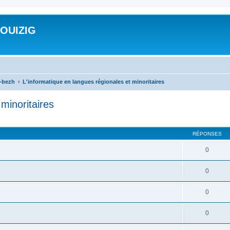
ROUIZIG
a-bezh
L'informatique en langues régionales et minoritaires
minoritaires
cher
cherche avancée
RÉPONSES
0
0
0
0