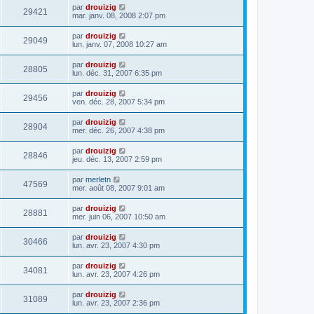
par
drouizig
29421
mar. janv. 08, 2008 2:07 pm
par
drouizig
29049
lun. janv. 07, 2008 10:27 am
par
drouizig
28805
lun. déc. 31, 2007 6:35 pm
par
drouizig
29456
ven. déc. 28, 2007 5:34 pm
par
drouizig
28904
mer. déc. 26, 2007 4:38 pm
par
drouizig
28846
jeu. déc. 13, 2007 2:59 pm
par
merletn
47569
mer. août 08, 2007 9:01 am
par
drouizig
28881
mer. juin 06, 2007 10:50 am
par
drouizig
30466
lun. avr. 23, 2007 4:30 pm
par
drouizig
34081
lun. avr. 23, 2007 4:26 pm
par
drouizig
31089
lun. avr. 23, 2007 2:36 pm