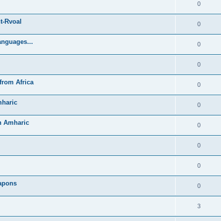
0
t-Rvoal
0
anguages...
0
0
from Africa
0
mharic
0
in Amharic
0
0
0
Lapons
0
3