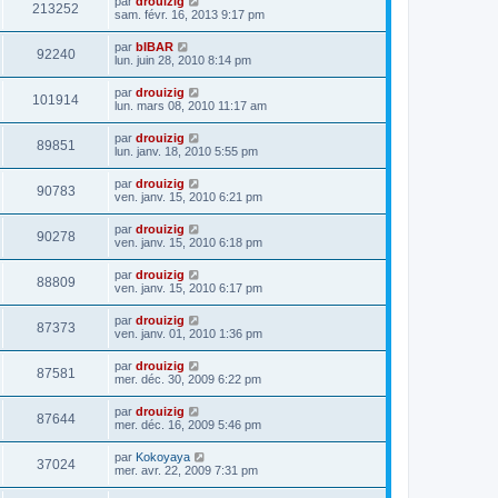
par
drouizig
213252
sam. févr. 16, 2013 9:17 pm
par
bIBAR
92240
lun. juin 28, 2010 8:14 pm
par
drouizig
101914
lun. mars 08, 2010 11:17 am
par
drouizig
89851
lun. janv. 18, 2010 5:55 pm
par
drouizig
90783
ven. janv. 15, 2010 6:21 pm
par
drouizig
90278
ven. janv. 15, 2010 6:18 pm
par
drouizig
88809
ven. janv. 15, 2010 6:17 pm
par
drouizig
87373
ven. janv. 01, 2010 1:36 pm
par
drouizig
87581
mer. déc. 30, 2009 6:22 pm
par
drouizig
87644
mer. déc. 16, 2009 5:46 pm
par
Kokoyaya
37024
mer. avr. 22, 2009 7:31 pm