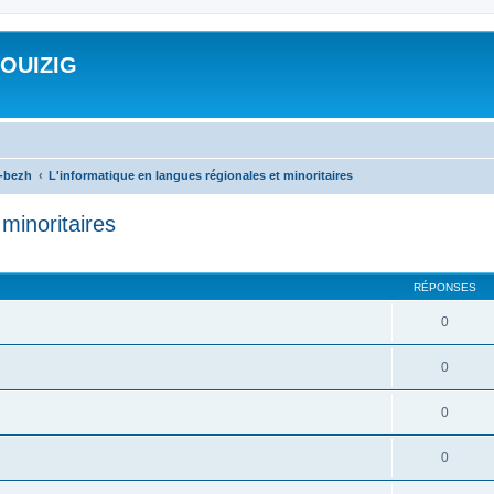
ROUIZIG
a-bezh
L'informatique en langues régionales et minoritaires
minoritaires
cher
cherche avancée
RÉPONSES
0
0
0
0