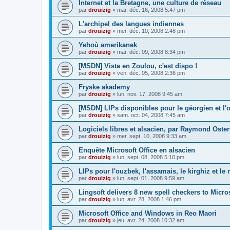
Internet et la Bretagne, une culture de réseau
par
drouizig
»
mar. déc. 16, 2008 5:47 pm
L'archipel des langues indiennes
par
drouizig
»
mer. déc. 10, 2008 2:48 pm
Yehoù amerikanek
par
drouizig
»
mar. déc. 09, 2008 8:34 pm
[MSDN] Vista en Zoulou, c'est dispo !
par
drouizig
»
ven. déc. 05, 2008 2:36 pm
Fryske akademy
par
drouizig
»
lun. nov. 17, 2008 9:45 am
[MSDN] LIPs disponibles pour le géorgien et l'o
par
drouizig
»
sam. oct. 04, 2008 7:45 am
Logiciels libres et alsacien, par Raymond Oster
par
drouizig
»
mer. sept. 10, 2008 9:33 am
Enquête Microsoft Office en alsacien
par
drouizig
»
lun. sept. 08, 2008 5:10 pm
LIPs pour l'ouzbek, l'assamais, le kirghiz et l
par
drouizig
»
lun. sept. 01, 2008 9:59 am
Lingsoft delivers 8 new spell checkers to Micro
par
drouizig
»
lun. avr. 28, 2008 1:46 pm
Microsoft Office and Windows in Reo Maori
par
drouizig
»
jeu. avr. 24, 2008 10:32 am