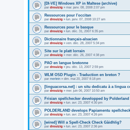
[DI-VE] Windows XP in Maltese (archive)
par
drouizig
»
mar. janv. 08, 2008 2:07 pm
Ressources pour l'occitan
par
drouizig
»
lun. janv. 07, 2008 10:27 am
Ressources pour le basque
par
drouizig
»
lun. déc. 31, 2007 6:35 pm
Dictionnaire français-alsacien
par
drouizig
»
ven. déc. 28, 2007 5:34 pm
Site sur le platt lorrain
par
drouizig
»
mer. déc. 26, 2007 4:38 pm
PAO en langue bretonne
par
drouizig
»
jeu. déc. 13, 2007 2:59 pm
WLM OSD Plugin - Traduction en breton ?
par
merletn
»
dim. mai 20, 2007 8:18 pm
[linguacorsa.net] : un situ dedicatu à a lingua c
par
drouizig
»
mer. juin 06, 2007 10:50 am
Frisian spellchecker developped by Polderland
par
drouizig
»
lun. avr. 23, 2007 4:30 pm
POLDERLAND develops Papiamentu spellcheck
par
drouizig
»
lun. avr. 23, 2007 4:26 pm
[wired] Will a Spell-Check Check Gàidhlig?
par
drouizig
»
lun. avr. 23, 2007 2:36 pm