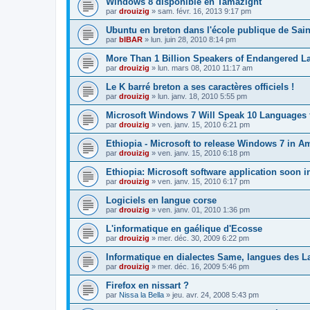
Windows 8 disponible en Tamazight
par
drouizig
»
sam. févr. 16, 2013 9:17 pm
Ubuntu en breton dans l'école publique de Sain
par
bIBAR
»
lun. juin 28, 2010 8:14 pm
More Than 1 Billion Speakers of Endangered L
par
drouizig
»
lun. mars 08, 2010 11:17 am
Le K barré breton a ses caractères officiels !
par
drouizig
»
lun. janv. 18, 2010 5:55 pm
Microsoft Windows 7 Will Speak 10 Languages 
par
drouizig
»
ven. janv. 15, 2010 6:21 pm
Ethiopia - Microsoft to release Windows 7 in A
par
drouizig
»
ven. janv. 15, 2010 6:18 pm
Ethiopia: Microsoft software application soon 
par
drouizig
»
ven. janv. 15, 2010 6:17 pm
Logiciels en langue corse
par
drouizig
»
ven. janv. 01, 2010 1:36 pm
L'informatique en gaélique d'Ecosse
par
drouizig
»
mer. déc. 30, 2009 6:22 pm
Informatique en dialectes Same, langues des 
par
drouizig
»
mer. déc. 16, 2009 5:46 pm
Firefox en nissart ?
par
Nissa la Bella
»
jeu. avr. 24, 2008 5:43 pm