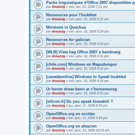
Packs linguistiques d'Office 2007 disponibles 
par
drouizig
»
mer. avr. 23, 2008 7:21 am
Ressources pour l'Inuktitut
par
drouizig
»
ven. janv. 18, 2008 6:22 pm
Windows in Quechua
par
drouizig
»
ven. janv. 18, 2008 5:24 pm
Ressources for galician
par
drouizig
»
ven. janv. 18, 2008 4:34 pm
[WLB] Vista hag Office 2007 e kembraeg
par
drouizig
»
ven. janv. 18, 2008 4:31 pm
[chile.com] Windows en Mapudungun
par
drouizig
»
ven. janv. 18, 2008 4:26 pm
[canadaonline] Windows to Speak Inuktitut
par
drouizig
»
ven. janv. 18, 2008 4:16 pm
Ur forom diwar-benn ar c'herneveureg
par
drouizig
»
ven. janv. 18, 2008 8:05 am
[silicon.fr] Do you speak kiswahili ?
par
drouizig
»
jeu. janv. 17, 2008 6:54 pm
OpenOffice.org en occitan
par
drouizig
»
lun. janv. 14, 2008 3:44 pm
OpenOffice.org en alsacien
par
drouizig
»
lun. janv. 14, 2008 10:24 am