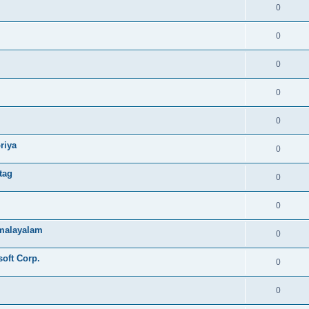
0
0
0
0
0
riya
0
tag
0
0
e malayalam
0
soft Corp.
0
0