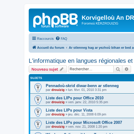
Korvigelloù An D
Foromoù KERZROUIZIG
Raccourcis
FAQ
Accueil du forum
Ar stlenneg hag ar yezhoù bihan er bed 
L'informatique en langues régionales et 
Recher
Re
Nouveau sujet
SUJETS
Pennadoù-skrid diwar-benn ar stlenneg
par
drouizig
»
lun. févr. 01, 2010 3:31 pm
Liste des LIPs pour Office 2010
par
drouizig
»
ven. janv. 22, 2010 5:35 pm
Liste des LIPs pour Vista
par
drouizig
»
jeu. déc. 11, 2008 6:09 pm
Liste des LIPs pour Microsoft Office 2007
par
drouizig
»
ven. nov. 21, 2008 1:20 pm