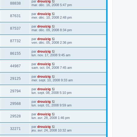
par
drouizig
88838
mar. déc. 16, 2008 5:47 pm
par
drouizig
87631
mer. déc. 10, 2008 2:48 pm
par
drouizig
87537
mar. déc. 09, 2008 8:34 pm
par
drouizig
87732
ven. déc. 05, 2008 2:36 pm
par
drouizig
86155
lun. nov. 17, 2008 9:45 am
par
drouizig
44987
sam. oct. 04, 2008 7:45 am
par
drouizig
29125
mer. sept. 10, 2008 9:33 am
par
drouizig
29794
lun. sept. 08, 2008 5:10 pm
par
drouizig
29568
lun. sept. 01, 2008 9:59 am
par
drouizig
29528
lun. avr. 28, 2008 1:46 pm
par
drouizig
32271
jeu. avr. 24, 2008 10:32 am