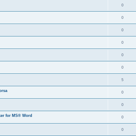
0
0
0
0
0
0
5
orsa
0
0
er for MS® Word
0
0