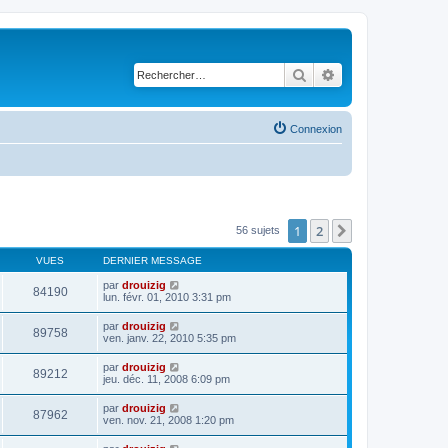
Rechercher
Recherche avancé
Connexion
1
2
Suivant
56 sujets
VUES
DERNIER MESSAGE
par
drouizig
84190
lun. févr. 01, 2010 3:31 pm
par
drouizig
89758
ven. janv. 22, 2010 5:35 pm
par
drouizig
89212
jeu. déc. 11, 2008 6:09 pm
par
drouizig
87962
ven. nov. 21, 2008 1:20 pm