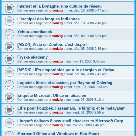
Internet et la Bretagne, une culture de réseau
Dernier message par
drouizig
«
mar. déc. 16, 2008 5:47 pm
L'archipel des langues indiennes
Dernier message par
drouizig
«
mer. déc. 10, 2008 2:48 pm
Yehoù amerikanek
Dernier message par
drouizig
«
mar. déc. 09, 2008 8:34 pm
[MSDN] Vista en Zoulou, c'est dispo !
Dernier message par
drouizig
«
ven. déc. 05, 2008 2:36 pm
Fryske akademy
Dernier message par
drouizig
«
lun. nov. 17, 2008 9:45 am
[MSDN] LIPs disponibles pour le géorgien et l'oriya
Dernier message par
drouizig
«
sam. oct. 04, 2008 7:45 am
Logiciels libres et alsacien, par Raymond Ostertag
Dernier message par
drouizig
«
mer. sept. 10, 2008 9:33 am
Enquête Microsoft Office en alsacien
Dernier message par
drouizig
«
lun. sept. 08, 2008 5:10 pm
LIPs pour l'ouzbek, l'assamais, le kirghiz et le malayalam
Dernier message par
drouizig
«
lun. sept. 01, 2008 9:59 am
Lingsoft delivers 8 new spell checkers to Microsoft Corp.
Dernier message par
drouizig
«
lun. avr. 28, 2008 1:46 pm
Microsoft Office and Windows in Reo Maori