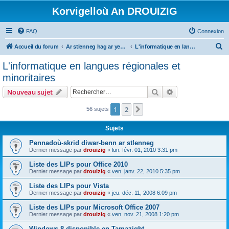
Korvigelloù An DROUIZIG
FAQ
Connexion
R
Accueil du forum
Ar stlenneg hag ar yezhoù bihan er bed a-bezh
L'informatique en langues régionales et minoritaires
e
L'informatique en langues régionales et
c
minoritaires
h
Rechercher
Recherche avanc
Nouveau sujet
e
r
1
2
Suivant
56 sujets
c
Sujets
h
Pennadoù-skrid diwar-benn ar stlenneg
e
Dernier message par
drouizig
«
lun. févr. 01, 2010 3:31 pm
r
Liste des LIPs pour Office 2010
Dernier message par
drouizig
«
ven. janv. 22, 2010 5:35 pm
Liste des LIPs pour Vista
Dernier message par
drouizig
«
jeu. déc. 11, 2008 6:09 pm
Liste des LIPs pour Microsoft Office 2007
Dernier message par
drouizig
«
ven. nov. 21, 2008 1:20 pm
Windows 8 disponible en Tamazight