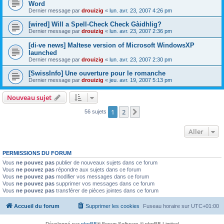
Word
Dernier message par
drouizig
«
lun. avr. 23, 2007 4:26 pm
[wired] Will a Spell-Check Check Gàidhlig?
Dernier message par
drouizig
«
lun. avr. 23, 2007 2:36 pm
[di-ve news] Maltese version of Microsoft WindowsXP
launched
Dernier message par
drouizig
«
lun. avr. 23, 2007 2:30 pm
[SwissInfo] Une ouverture pour le romanche
Dernier message par
drouizig
«
jeu. avr. 19, 2007 5:13 pm
Nouveau sujet
1
2
Suivant
56 sujets
Aller
PERMISSIONS DU FORUM
Vous
ne pouvez pas
publier de nouveaux sujets dans ce forum
Vous
ne pouvez pas
répondre aux sujets dans ce forum
Vous
ne pouvez pas
modifier vos messages dans ce forum
Vous
ne pouvez pas
supprimer vos messages dans ce forum
Vous
ne pouvez pas
transférer de pièces jointes dans ce forum
Accueil du forum
Supprimer les cookies
Fuseau horaire sur
UTC+01:00
Développé par
phpBB
® Forum Software © phpBB Limited