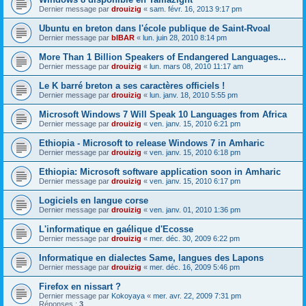
Dernier message par
drouizig
«
sam. févr. 16, 2013 9:17 pm
Ubuntu en breton dans l'école publique de Saint-Rvoal
Dernier message par
bIBAR
«
lun. juin 28, 2010 8:14 pm
More Than 1 Billion Speakers of Endangered Languages...
Dernier message par
drouizig
«
lun. mars 08, 2010 11:17 am
Le K barré breton a ses caractères officiels !
Dernier message par
drouizig
«
lun. janv. 18, 2010 5:55 pm
Microsoft Windows 7 Will Speak 10 Languages from Africa
Dernier message par
drouizig
«
ven. janv. 15, 2010 6:21 pm
Ethiopia - Microsoft to release Windows 7 in Amharic
Dernier message par
drouizig
«
ven. janv. 15, 2010 6:18 pm
Ethiopia: Microsoft software application soon in Amharic
Dernier message par
drouizig
«
ven. janv. 15, 2010 6:17 pm
Logiciels en langue corse
Dernier message par
drouizig
«
ven. janv. 01, 2010 1:36 pm
L'informatique en gaélique d'Ecosse
Dernier message par
drouizig
«
mer. déc. 30, 2009 6:22 pm
Informatique en dialectes Same, langues des Lapons
Dernier message par
drouizig
«
mer. déc. 16, 2009 5:46 pm
Firefox en nissart ?
Dernier message par
Kokoyaya
«
mer. avr. 22, 2009 7:31 pm
Réponses :
3