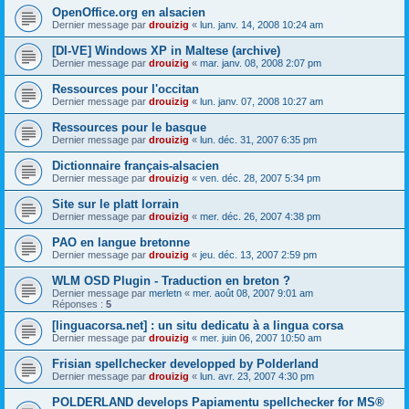
OpenOffice.org en alsacien
Dernier message par
drouizig
«
lun. janv. 14, 2008 10:24 am
[DI-VE] Windows XP in Maltese (archive)
Dernier message par
drouizig
«
mar. janv. 08, 2008 2:07 pm
Ressources pour l'occitan
Dernier message par
drouizig
«
lun. janv. 07, 2008 10:27 am
Ressources pour le basque
Dernier message par
drouizig
«
lun. déc. 31, 2007 6:35 pm
Dictionnaire français-alsacien
Dernier message par
drouizig
«
ven. déc. 28, 2007 5:34 pm
Site sur le platt lorrain
Dernier message par
drouizig
«
mer. déc. 26, 2007 4:38 pm
PAO en langue bretonne
Dernier message par
drouizig
«
jeu. déc. 13, 2007 2:59 pm
WLM OSD Plugin - Traduction en breton ?
Dernier message par
merletn
«
mer. août 08, 2007 9:01 am
Réponses :
5
[linguacorsa.net] : un situ dedicatu à a lingua corsa
Dernier message par
drouizig
«
mer. juin 06, 2007 10:50 am
Frisian spellchecker developped by Polderland
Dernier message par
drouizig
«
lun. avr. 23, 2007 4:30 pm
POLDERLAND develops Papiamentu spellchecker for MS®