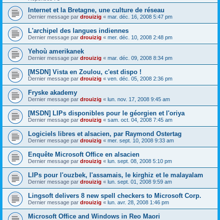
Internet et la Bretagne, une culture de réseau
Dernier message par
drouizig
«
mar. déc. 16, 2008 5:47 pm
L'archipel des langues indiennes
Dernier message par
drouizig
«
mer. déc. 10, 2008 2:48 pm
Yehoù amerikanek
Dernier message par
drouizig
«
mar. déc. 09, 2008 8:34 pm
[MSDN] Vista en Zoulou, c'est dispo !
Dernier message par
drouizig
«
ven. déc. 05, 2008 2:36 pm
Fryske akademy
Dernier message par
drouizig
«
lun. nov. 17, 2008 9:45 am
[MSDN] LIPs disponibles pour le géorgien et l'oriya
Dernier message par
drouizig
«
sam. oct. 04, 2008 7:45 am
Logiciels libres et alsacien, par Raymond Ostertag
Dernier message par
drouizig
«
mer. sept. 10, 2008 9:33 am
Enquête Microsoft Office en alsacien
Dernier message par
drouizig
«
lun. sept. 08, 2008 5:10 pm
LIPs pour l'ouzbek, l'assamais, le kirghiz et le malayalam
Dernier message par
drouizig
«
lun. sept. 01, 2008 9:59 am
Lingsoft delivers 8 new spell checkers to Microsoft Corp.
Dernier message par
drouizig
«
lun. avr. 28, 2008 1:46 pm
Microsoft Office and Windows in Reo Maori