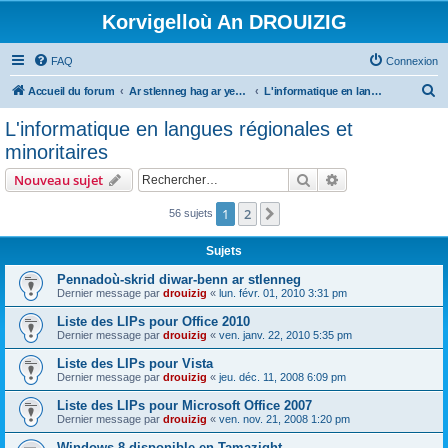
Korvigelloù An DROUIZIG
FAQ
Connexion
R
Accueil du forum
Ar stlenneg hag ar yezhoù bihan er bed a-bezh
L'informatique en langues régionales et minoritaires
e
L'informatique en langues régionales et
c
minoritaires
h
Rechercher
Recherche avanc
Nouveau sujet
e
r
1
2
Suivant
56 sujets
c
Sujets
h
Pennadoù-skrid diwar-benn ar stlenneg
e
Dernier message par
drouizig
«
lun. févr. 01, 2010 3:31 pm
r
Liste des LIPs pour Office 2010
Dernier message par
drouizig
«
ven. janv. 22, 2010 5:35 pm
Liste des LIPs pour Vista
Dernier message par
drouizig
«
jeu. déc. 11, 2008 6:09 pm
Liste des LIPs pour Microsoft Office 2007
Dernier message par
drouizig
«
ven. nov. 21, 2008 1:20 pm
Windows 8 disponible en Tamazight