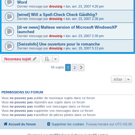
Word
Dernier message par
drouizig
«
lun. avr. 23, 2007 4:26 pm
[wired] Will a Spell-Check Check Gàidhlig?
Dernier message par
drouizig
«
lun. avr. 23, 2007 2:36 pm
[di-ve news] Maltese version of Microsoft WindowsXP
launched
Dernier message par
drouizig
«
lun. avr. 23, 2007 2:30 pm
[SwissInfo] Une ouverture pour le romanche
Dernier message par
drouizig
«
jeu. avr. 19, 2007 5:13 pm
Nouveau sujet
1
2
Suivant
56 sujets
Aller
PERMISSIONS DU FORUM
Vous
ne pouvez pas
publier de nouveaux sujets dans ce forum
Vous
ne pouvez pas
répondre aux sujets dans ce forum
Vous
ne pouvez pas
modifier vos messages dans ce forum
Vous
ne pouvez pas
supprimer vos messages dans ce forum
Vous
ne pouvez pas
transférer de pièces jointes dans ce forum
Accueil du forum
Supprimer les cookies
Fuseau horaire sur
UTC+01:00
Développé par
phpBB
® Forum Software © phpBB Limited