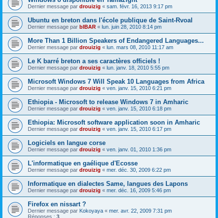
Dernier message par
drouizig
«
sam. févr. 16, 2013 9:17 pm
Ubuntu en breton dans l'école publique de Saint-Rvoal
Dernier message par
bIBAR
«
lun. juin 28, 2010 8:14 pm
More Than 1 Billion Speakers of Endangered Languages...
Dernier message par
drouizig
«
lun. mars 08, 2010 11:17 am
Le K barré breton a ses caractères officiels !
Dernier message par
drouizig
«
lun. janv. 18, 2010 5:55 pm
Microsoft Windows 7 Will Speak 10 Languages from Africa
Dernier message par
drouizig
«
ven. janv. 15, 2010 6:21 pm
Ethiopia - Microsoft to release Windows 7 in Amharic
Dernier message par
drouizig
«
ven. janv. 15, 2010 6:18 pm
Ethiopia: Microsoft software application soon in Amharic
Dernier message par
drouizig
«
ven. janv. 15, 2010 6:17 pm
Logiciels en langue corse
Dernier message par
drouizig
«
ven. janv. 01, 2010 1:36 pm
L'informatique en gaélique d'Ecosse
Dernier message par
drouizig
«
mer. déc. 30, 2009 6:22 pm
Informatique en dialectes Same, langues des Lapons
Dernier message par
drouizig
«
mer. déc. 16, 2009 5:46 pm
Firefox en nissart ?
Dernier message par
Kokoyaya
«
mer. avr. 22, 2009 7:31 pm
Réponses :
3