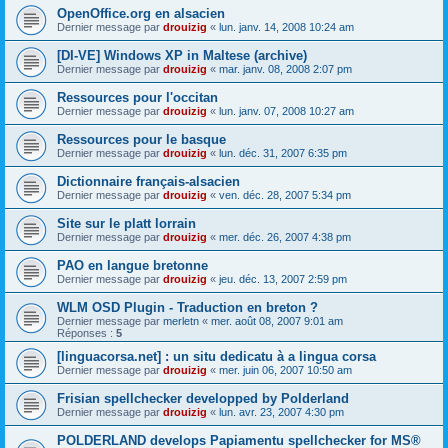
OpenOffice.org en alsacien
Dernier message par
drouizig
«
lun. janv. 14, 2008 10:24 am
[DI-VE] Windows XP in Maltese (archive)
Dernier message par
drouizig
«
mar. janv. 08, 2008 2:07 pm
Ressources pour l'occitan
Dernier message par
drouizig
«
lun. janv. 07, 2008 10:27 am
Ressources pour le basque
Dernier message par
drouizig
«
lun. déc. 31, 2007 6:35 pm
Dictionnaire français-alsacien
Dernier message par
drouizig
«
ven. déc. 28, 2007 5:34 pm
Site sur le platt lorrain
Dernier message par
drouizig
«
mer. déc. 26, 2007 4:38 pm
PAO en langue bretonne
Dernier message par
drouizig
«
jeu. déc. 13, 2007 2:59 pm
WLM OSD Plugin - Traduction en breton ?
Dernier message par
merletn
«
mer. août 08, 2007 9:01 am
Réponses :
5
[linguacorsa.net] : un situ dedicatu à a lingua corsa
Dernier message par
drouizig
«
mer. juin 06, 2007 10:50 am
Frisian spellchecker developped by Polderland
Dernier message par
drouizig
«
lun. avr. 23, 2007 4:30 pm
POLDERLAND develops Papiamentu spellchecker for MS®