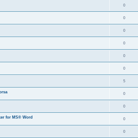
0
0
0
0
0
0
5
orsa
0
0
er for MS® Word
0
0