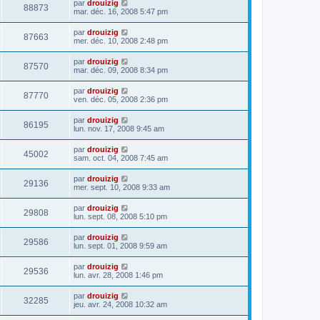
par
drouizig
88873
mar. déc. 16, 2008 5:47 pm
par
drouizig
87663
mer. déc. 10, 2008 2:48 pm
par
drouizig
87570
mar. déc. 09, 2008 8:34 pm
par
drouizig
87770
ven. déc. 05, 2008 2:36 pm
par
drouizig
86195
lun. nov. 17, 2008 9:45 am
par
drouizig
45002
sam. oct. 04, 2008 7:45 am
par
drouizig
29136
mer. sept. 10, 2008 9:33 am
par
drouizig
29808
lun. sept. 08, 2008 5:10 pm
par
drouizig
29586
lun. sept. 01, 2008 9:59 am
par
drouizig
29536
lun. avr. 28, 2008 1:46 pm
par
drouizig
32285
jeu. avr. 24, 2008 10:32 am