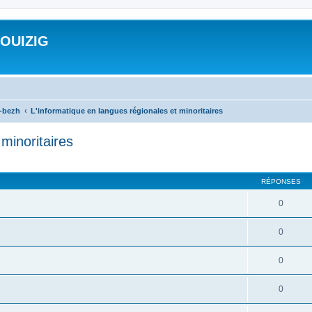
ROUIZIG
a-bezh
L'informatique en langues régionales et minoritaires
minoritaires
cher
cherche avancée
RÉPONSES
0
0
0
0