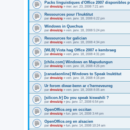
Packs linguistiques d'Office 2007 disponibles 
par
drouizig
»
mer. avr. 23, 2008 7:21 am
Ressources pour l'Inuktitut
par
drouizig
»
ven. janv. 18, 2008 6:22 pm
Windows in Quechua
par
drouizig
»
ven. janv. 18, 2008 5:24 pm
Ressources for galician
par
drouizig
»
ven. janv. 18, 2008 4:34 pm
[WLB] Vista hag Office 2007 e kembraeg
par
drouizig
»
ven. janv. 18, 2008 4:31 pm
[chile.com] Windows en Mapudungun
par
drouizig
»
ven. janv. 18, 2008 4:26 pm
[canadaonline] Windows to Speak Inuktitut
par
drouizig
»
ven. janv. 18, 2008 4:16 pm
Ur forom diwar-benn ar c'herneveureg
par
drouizig
»
ven. janv. 18, 2008 8:05 am
[silicon.fr] Do you speak kiswahili ?
par
drouizig
»
jeu. janv. 17, 2008 6:54 pm
OpenOffice.org en occitan
par
drouizig
»
lun. janv. 14, 2008 3:44 pm
OpenOffice.org en alsacien
par
drouizig
»
lun. janv. 14, 2008 10:24 am