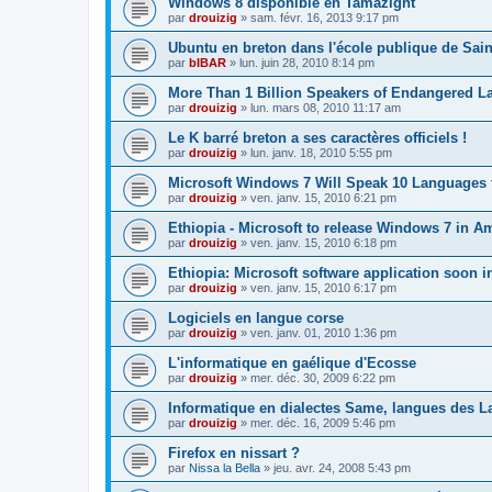
Windows 8 disponible en Tamazight
par
drouizig
»
sam. févr. 16, 2013 9:17 pm
Ubuntu en breton dans l'école publique de Sain
par
bIBAR
»
lun. juin 28, 2010 8:14 pm
More Than 1 Billion Speakers of Endangered L
par
drouizig
»
lun. mars 08, 2010 11:17 am
Le K barré breton a ses caractères officiels !
par
drouizig
»
lun. janv. 18, 2010 5:55 pm
Microsoft Windows 7 Will Speak 10 Languages 
par
drouizig
»
ven. janv. 15, 2010 6:21 pm
Ethiopia - Microsoft to release Windows 7 in A
par
drouizig
»
ven. janv. 15, 2010 6:18 pm
Ethiopia: Microsoft software application soon 
par
drouizig
»
ven. janv. 15, 2010 6:17 pm
Logiciels en langue corse
par
drouizig
»
ven. janv. 01, 2010 1:36 pm
L'informatique en gaélique d'Ecosse
par
drouizig
»
mer. déc. 30, 2009 6:22 pm
Informatique en dialectes Same, langues des 
par
drouizig
»
mer. déc. 16, 2009 5:46 pm
Firefox en nissart ?
par
Nissa la Bella
»
jeu. avr. 24, 2008 5:43 pm