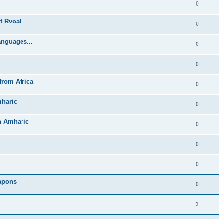
0
t-Rvoal
0
anguages...
0
0
from Africa
0
mharic
0
in Amharic
0
0
0
Lapons
0
3