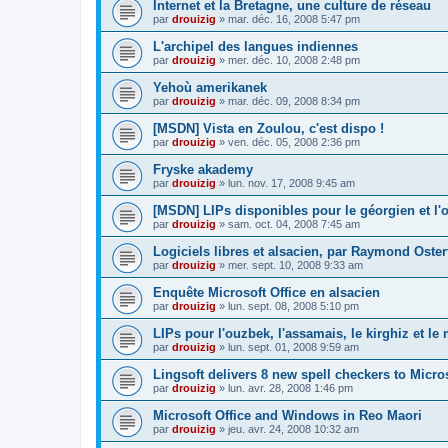
Internet et la Bretagne, une culture de réseau
par
drouizig
»
mar. déc. 16, 2008 5:47 pm
L'archipel des langues indiennes
par
drouizig
»
mer. déc. 10, 2008 2:48 pm
Yehoù amerikanek
par
drouizig
»
mar. déc. 09, 2008 8:34 pm
[MSDN] Vista en Zoulou, c'est dispo !
par
drouizig
»
ven. déc. 05, 2008 2:36 pm
Fryske akademy
par
drouizig
»
lun. nov. 17, 2008 9:45 am
[MSDN] LIPs disponibles pour le géorgien et l'o
par
drouizig
»
sam. oct. 04, 2008 7:45 am
Logiciels libres et alsacien, par Raymond Oster
par
drouizig
»
mer. sept. 10, 2008 9:33 am
Enquête Microsoft Office en alsacien
par
drouizig
»
lun. sept. 08, 2008 5:10 pm
LIPs pour l'ouzbek, l'assamais, le kirghiz et l
par
drouizig
»
lun. sept. 01, 2008 9:59 am
Lingsoft delivers 8 new spell checkers to Micro
par
drouizig
»
lun. avr. 28, 2008 1:46 pm
Microsoft Office and Windows in Reo Maori
par
drouizig
»
jeu. avr. 24, 2008 10:32 am