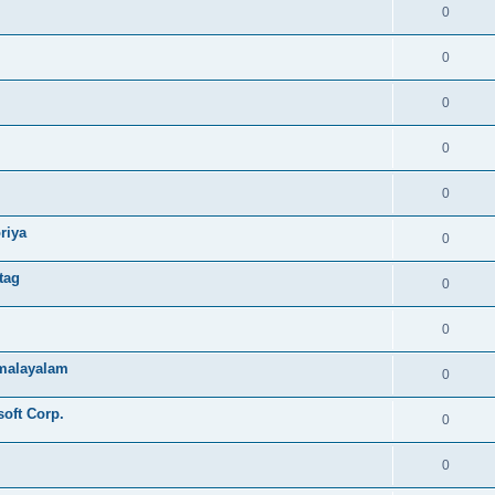
0
0
0
0
0
riya
0
tag
0
0
e malayalam
0
soft Corp.
0
0