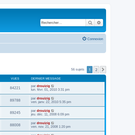
Rechercher
Recherche avancé
Connexion
1
2
Suivant
56 sujets
VUES
DERNIER MESSAGE
par
drouizig
84221
lun. févr. 01, 2010 3:31 pm
par
drouizig
89788
ven. janv. 22, 2010 5:35 pm
par
drouizig
89245
jeu. déc. 11, 2008 6:09 pm
par
drouizig
88008
ven. nov. 21, 2008 1:20 pm