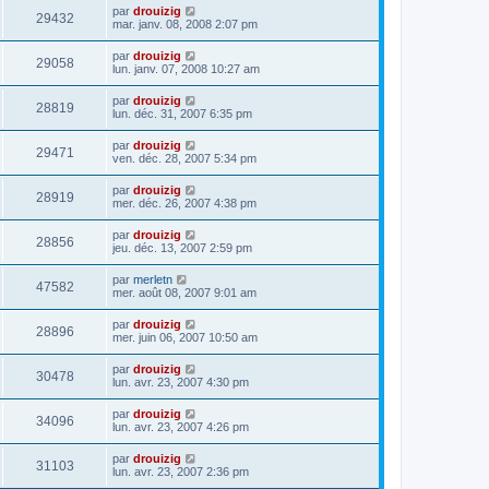
par
drouizig
29432
mar. janv. 08, 2008 2:07 pm
par
drouizig
29058
lun. janv. 07, 2008 10:27 am
par
drouizig
28819
lun. déc. 31, 2007 6:35 pm
par
drouizig
29471
ven. déc. 28, 2007 5:34 pm
par
drouizig
28919
mer. déc. 26, 2007 4:38 pm
par
drouizig
28856
jeu. déc. 13, 2007 2:59 pm
par
merletn
47582
mer. août 08, 2007 9:01 am
par
drouizig
28896
mer. juin 06, 2007 10:50 am
par
drouizig
30478
lun. avr. 23, 2007 4:30 pm
par
drouizig
34096
lun. avr. 23, 2007 4:26 pm
par
drouizig
31103
lun. avr. 23, 2007 2:36 pm