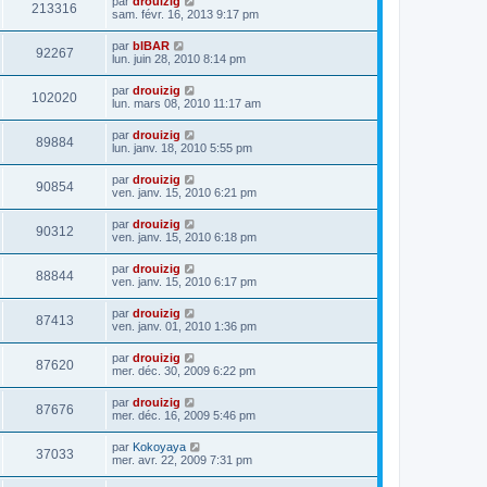
par
drouizig
213316
sam. févr. 16, 2013 9:17 pm
par
bIBAR
92267
lun. juin 28, 2010 8:14 pm
par
drouizig
102020
lun. mars 08, 2010 11:17 am
par
drouizig
89884
lun. janv. 18, 2010 5:55 pm
par
drouizig
90854
ven. janv. 15, 2010 6:21 pm
par
drouizig
90312
ven. janv. 15, 2010 6:18 pm
par
drouizig
88844
ven. janv. 15, 2010 6:17 pm
par
drouizig
87413
ven. janv. 01, 2010 1:36 pm
par
drouizig
87620
mer. déc. 30, 2009 6:22 pm
par
drouizig
87676
mer. déc. 16, 2009 5:46 pm
par
Kokoyaya
37033
mer. avr. 22, 2009 7:31 pm