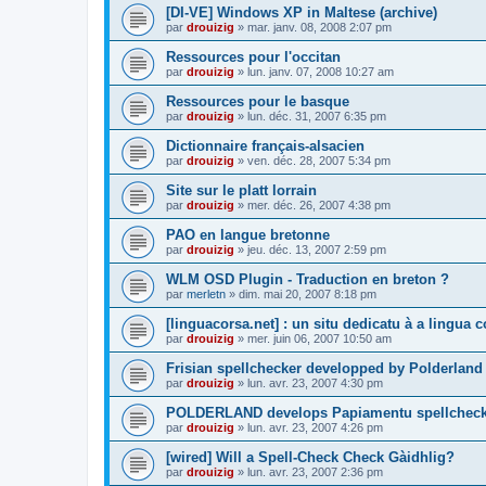
[DI-VE] Windows XP in Maltese (archive)
par
drouizig
»
mar. janv. 08, 2008 2:07 pm
Ressources pour l'occitan
par
drouizig
»
lun. janv. 07, 2008 10:27 am
Ressources pour le basque
par
drouizig
»
lun. déc. 31, 2007 6:35 pm
Dictionnaire français-alsacien
par
drouizig
»
ven. déc. 28, 2007 5:34 pm
Site sur le platt lorrain
par
drouizig
»
mer. déc. 26, 2007 4:38 pm
PAO en langue bretonne
par
drouizig
»
jeu. déc. 13, 2007 2:59 pm
WLM OSD Plugin - Traduction en breton ?
par
merletn
»
dim. mai 20, 2007 8:18 pm
[linguacorsa.net] : un situ dedicatu à a lingua c
par
drouizig
»
mer. juin 06, 2007 10:50 am
Frisian spellchecker developped by Polderland
par
drouizig
»
lun. avr. 23, 2007 4:30 pm
POLDERLAND develops Papiamentu spellcheck
par
drouizig
»
lun. avr. 23, 2007 4:26 pm
[wired] Will a Spell-Check Check Gàidhlig?
par
drouizig
»
lun. avr. 23, 2007 2:36 pm