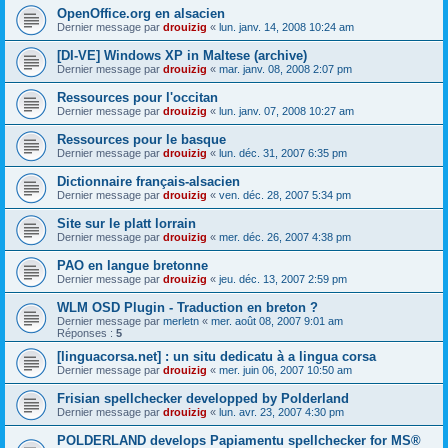
OpenOffice.org en alsacien
Dernier message par
drouizig
«
lun. janv. 14, 2008 10:24 am
[DI-VE] Windows XP in Maltese (archive)
Dernier message par
drouizig
«
mar. janv. 08, 2008 2:07 pm
Ressources pour l'occitan
Dernier message par
drouizig
«
lun. janv. 07, 2008 10:27 am
Ressources pour le basque
Dernier message par
drouizig
«
lun. déc. 31, 2007 6:35 pm
Dictionnaire français-alsacien
Dernier message par
drouizig
«
ven. déc. 28, 2007 5:34 pm
Site sur le platt lorrain
Dernier message par
drouizig
«
mer. déc. 26, 2007 4:38 pm
PAO en langue bretonne
Dernier message par
drouizig
«
jeu. déc. 13, 2007 2:59 pm
WLM OSD Plugin - Traduction en breton ?
Dernier message par
merletn
«
mer. août 08, 2007 9:01 am
Réponses :
5
[linguacorsa.net] : un situ dedicatu à a lingua corsa
Dernier message par
drouizig
«
mer. juin 06, 2007 10:50 am
Frisian spellchecker developped by Polderland
Dernier message par
drouizig
«
lun. avr. 23, 2007 4:30 pm
POLDERLAND develops Papiamentu spellchecker for MS®