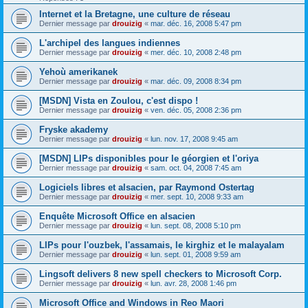
Internet et la Bretagne, une culture de réseau
Dernier message par
drouizig
«
mar. déc. 16, 2008 5:47 pm
L'archipel des langues indiennes
Dernier message par
drouizig
«
mer. déc. 10, 2008 2:48 pm
Yehoù amerikanek
Dernier message par
drouizig
«
mar. déc. 09, 2008 8:34 pm
[MSDN] Vista en Zoulou, c'est dispo !
Dernier message par
drouizig
«
ven. déc. 05, 2008 2:36 pm
Fryske akademy
Dernier message par
drouizig
«
lun. nov. 17, 2008 9:45 am
[MSDN] LIPs disponibles pour le géorgien et l'oriya
Dernier message par
drouizig
«
sam. oct. 04, 2008 7:45 am
Logiciels libres et alsacien, par Raymond Ostertag
Dernier message par
drouizig
«
mer. sept. 10, 2008 9:33 am
Enquête Microsoft Office en alsacien
Dernier message par
drouizig
«
lun. sept. 08, 2008 5:10 pm
LIPs pour l'ouzbek, l'assamais, le kirghiz et le malayalam
Dernier message par
drouizig
«
lun. sept. 01, 2008 9:59 am
Lingsoft delivers 8 new spell checkers to Microsoft Corp.
Dernier message par
drouizig
«
lun. avr. 28, 2008 1:46 pm
Microsoft Office and Windows in Reo Maori