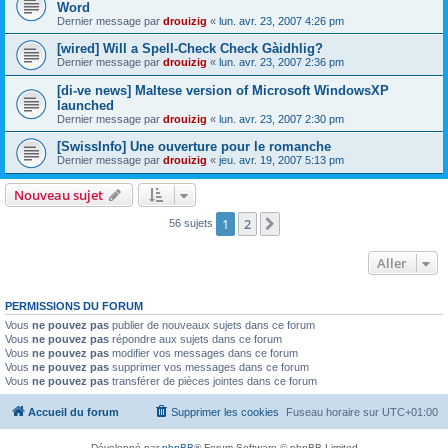
Word
Dernier message par
drouizig
«
lun. avr. 23, 2007 4:26 pm
[wired] Will a Spell-Check Check Gàidhlig?
Dernier message par
drouizig
«
lun. avr. 23, 2007 2:36 pm
[di-ve news] Maltese version of Microsoft WindowsXP
launched
Dernier message par
drouizig
«
lun. avr. 23, 2007 2:30 pm
[SwissInfo] Une ouverture pour le romanche
Dernier message par
drouizig
«
jeu. avr. 19, 2007 5:13 pm
Nouveau sujet
1
2
Suivant
56 sujets
Aller
PERMISSIONS DU FORUM
Vous
ne pouvez pas
publier de nouveaux sujets dans ce forum
Vous
ne pouvez pas
répondre aux sujets dans ce forum
Vous
ne pouvez pas
modifier vos messages dans ce forum
Vous
ne pouvez pas
supprimer vos messages dans ce forum
Vous
ne pouvez pas
transférer de pièces jointes dans ce forum
Accueil du forum
Supprimer les cookies
Fuseau horaire sur
UTC+01:00
Développé par
phpBB
® Forum Software © phpBB Limited