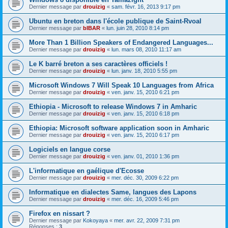
Dernier message par
drouizig
«
sam. févr. 16, 2013 9:17 pm
Ubuntu en breton dans l'école publique de Saint-Rvoal
Dernier message par
bIBAR
«
lun. juin 28, 2010 8:14 pm
More Than 1 Billion Speakers of Endangered Languages...
Dernier message par
drouizig
«
lun. mars 08, 2010 11:17 am
Le K barré breton a ses caractères officiels !
Dernier message par
drouizig
«
lun. janv. 18, 2010 5:55 pm
Microsoft Windows 7 Will Speak 10 Languages from Africa
Dernier message par
drouizig
«
ven. janv. 15, 2010 6:21 pm
Ethiopia - Microsoft to release Windows 7 in Amharic
Dernier message par
drouizig
«
ven. janv. 15, 2010 6:18 pm
Ethiopia: Microsoft software application soon in Amharic
Dernier message par
drouizig
«
ven. janv. 15, 2010 6:17 pm
Logiciels en langue corse
Dernier message par
drouizig
«
ven. janv. 01, 2010 1:36 pm
L'informatique en gaélique d'Ecosse
Dernier message par
drouizig
«
mer. déc. 30, 2009 6:22 pm
Informatique en dialectes Same, langues des Lapons
Dernier message par
drouizig
«
mer. déc. 16, 2009 5:46 pm
Firefox en nissart ?
Dernier message par
Kokoyaya
«
mer. avr. 22, 2009 7:31 pm
Réponses :
3