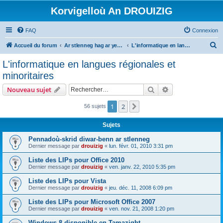
Korvigelloù An DROUIZIG
FAQ
Connexion
R
Accueil du forum
Ar stlenneg hag ar yezhoù bihan er bed a-bezh
L'informatique en langues régionales et minoritaires
e
L'informatique en langues régionales et
c
minoritaires
h
Rechercher
Recherche avanc
Nouveau sujet
e
r
1
2
Suivant
56 sujets
c
Sujets
h
Pennadoù-skrid diwar-benn ar stlenneg
e
Dernier message par
drouizig
«
lun. févr. 01, 2010 3:31 pm
r
Liste des LIPs pour Office 2010
Dernier message par
drouizig
«
ven. janv. 22, 2010 5:35 pm
Liste des LIPs pour Vista
Dernier message par
drouizig
«
jeu. déc. 11, 2008 6:09 pm
Liste des LIPs pour Microsoft Office 2007
Dernier message par
drouizig
«
ven. nov. 21, 2008 1:20 pm
Windows 8 disponible en Tamazight