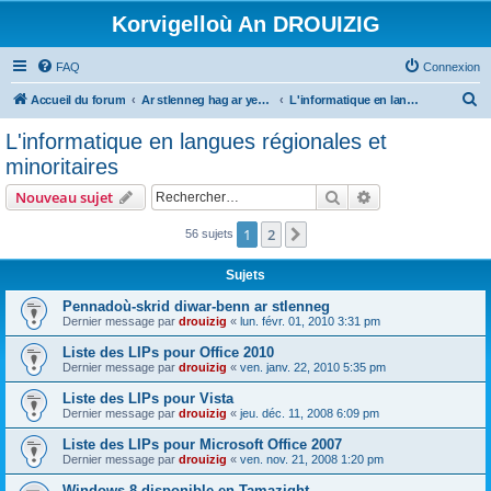
Korvigelloù An DROUIZIG
FAQ
Connexion
R
Accueil du forum
Ar stlenneg hag ar yezhoù bihan er bed a-bezh
L'informatique en langues régionales et minoritaires
e
L'informatique en langues régionales et
c
minoritaires
h
Rechercher
Recherche avanc
Nouveau sujet
e
r
1
2
Suivant
56 sujets
c
Sujets
h
Pennadoù-skrid diwar-benn ar stlenneg
e
Dernier message par
drouizig
«
lun. févr. 01, 2010 3:31 pm
r
Liste des LIPs pour Office 2010
Dernier message par
drouizig
«
ven. janv. 22, 2010 5:35 pm
Liste des LIPs pour Vista
Dernier message par
drouizig
«
jeu. déc. 11, 2008 6:09 pm
Liste des LIPs pour Microsoft Office 2007
Dernier message par
drouizig
«
ven. nov. 21, 2008 1:20 pm
Windows 8 disponible en Tamazight