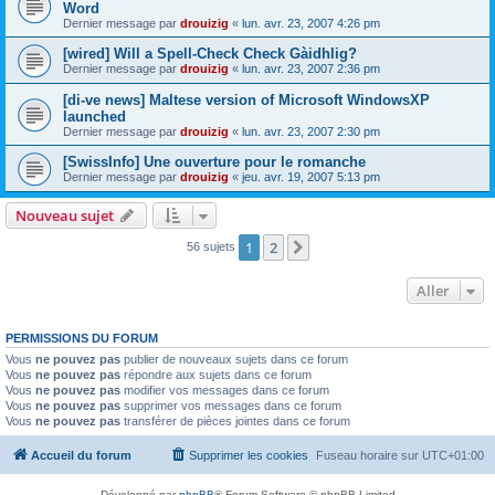
Word
Dernier message par
drouizig
«
lun. avr. 23, 2007 4:26 pm
[wired] Will a Spell-Check Check Gàidhlig?
Dernier message par
drouizig
«
lun. avr. 23, 2007 2:36 pm
[di-ve news] Maltese version of Microsoft WindowsXP
launched
Dernier message par
drouizig
«
lun. avr. 23, 2007 2:30 pm
[SwissInfo] Une ouverture pour le romanche
Dernier message par
drouizig
«
jeu. avr. 19, 2007 5:13 pm
Nouveau sujet
1
2
Suivant
56 sujets
Aller
PERMISSIONS DU FORUM
Vous
ne pouvez pas
publier de nouveaux sujets dans ce forum
Vous
ne pouvez pas
répondre aux sujets dans ce forum
Vous
ne pouvez pas
modifier vos messages dans ce forum
Vous
ne pouvez pas
supprimer vos messages dans ce forum
Vous
ne pouvez pas
transférer de pièces jointes dans ce forum
Accueil du forum
Supprimer les cookies
Fuseau horaire sur
UTC+01:00
Développé par
phpBB
® Forum Software © phpBB Limited