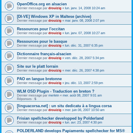
OpenOffice.org en alsacien
Dernier message par
drouizig
«
lun. janv. 14, 2008 10:24 am
[DI-VE] Windows XP in Maltese (archive)
Dernier message par
drouizig
«
mar. janv. 08, 2008 2:07 pm
Ressources pour l'occitan
Dernier message par
drouizig
«
lun. janv. 07, 2008 10:27 am
Ressources pour le basque
Dernier message par
drouizig
«
lun. déc. 31, 2007 6:35 pm
Dictionnaire français-alsacien
Dernier message par
drouizig
«
ven. déc. 28, 2007 5:34 pm
Site sur le platt lorrain
Dernier message par
drouizig
«
mer. déc. 26, 2007 4:38 pm
PAO en langue bretonne
Dernier message par
drouizig
«
jeu. déc. 13, 2007 2:59 pm
WLM OSD Plugin - Traduction en breton ?
Dernier message par
merletn
«
mer. août 08, 2007 9:01 am
Réponses :
5
[linguacorsa.net] : un situ dedicatu à a lingua corsa
Dernier message par
drouizig
«
mer. juin 06, 2007 10:50 am
Frisian spellchecker developped by Polderland
Dernier message par
drouizig
«
lun. avr. 23, 2007 4:30 pm
POLDERLAND develops Papiamentu spellchecker for MS®