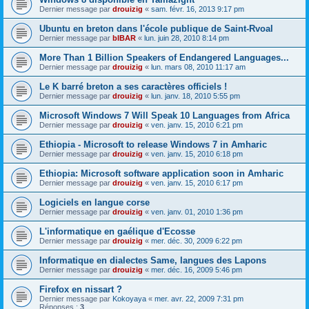
Dernier message par
drouizig
«
sam. févr. 16, 2013 9:17 pm
Ubuntu en breton dans l'école publique de Saint-Rvoal
Dernier message par
bIBAR
«
lun. juin 28, 2010 8:14 pm
More Than 1 Billion Speakers of Endangered Languages...
Dernier message par
drouizig
«
lun. mars 08, 2010 11:17 am
Le K barré breton a ses caractères officiels !
Dernier message par
drouizig
«
lun. janv. 18, 2010 5:55 pm
Microsoft Windows 7 Will Speak 10 Languages from Africa
Dernier message par
drouizig
«
ven. janv. 15, 2010 6:21 pm
Ethiopia - Microsoft to release Windows 7 in Amharic
Dernier message par
drouizig
«
ven. janv. 15, 2010 6:18 pm
Ethiopia: Microsoft software application soon in Amharic
Dernier message par
drouizig
«
ven. janv. 15, 2010 6:17 pm
Logiciels en langue corse
Dernier message par
drouizig
«
ven. janv. 01, 2010 1:36 pm
L'informatique en gaélique d'Ecosse
Dernier message par
drouizig
«
mer. déc. 30, 2009 6:22 pm
Informatique en dialectes Same, langues des Lapons
Dernier message par
drouizig
«
mer. déc. 16, 2009 5:46 pm
Firefox en nissart ?
Dernier message par
Kokoyaya
«
mer. avr. 22, 2009 7:31 pm
Réponses :
3