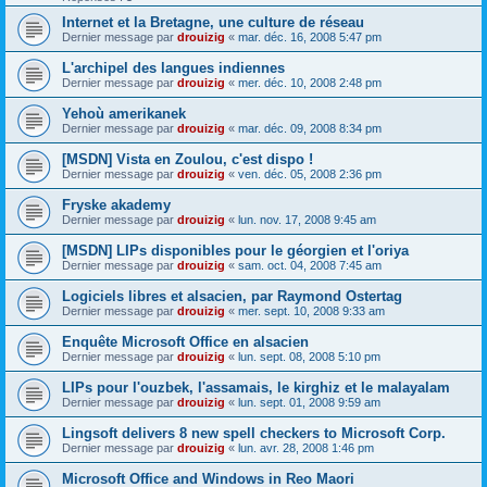
Internet et la Bretagne, une culture de réseau
Dernier message par
drouizig
«
mar. déc. 16, 2008 5:47 pm
L'archipel des langues indiennes
Dernier message par
drouizig
«
mer. déc. 10, 2008 2:48 pm
Yehoù amerikanek
Dernier message par
drouizig
«
mar. déc. 09, 2008 8:34 pm
[MSDN] Vista en Zoulou, c'est dispo !
Dernier message par
drouizig
«
ven. déc. 05, 2008 2:36 pm
Fryske akademy
Dernier message par
drouizig
«
lun. nov. 17, 2008 9:45 am
[MSDN] LIPs disponibles pour le géorgien et l'oriya
Dernier message par
drouizig
«
sam. oct. 04, 2008 7:45 am
Logiciels libres et alsacien, par Raymond Ostertag
Dernier message par
drouizig
«
mer. sept. 10, 2008 9:33 am
Enquête Microsoft Office en alsacien
Dernier message par
drouizig
«
lun. sept. 08, 2008 5:10 pm
LIPs pour l'ouzbek, l'assamais, le kirghiz et le malayalam
Dernier message par
drouizig
«
lun. sept. 01, 2008 9:59 am
Lingsoft delivers 8 new spell checkers to Microsoft Corp.
Dernier message par
drouizig
«
lun. avr. 28, 2008 1:46 pm
Microsoft Office and Windows in Reo Maori