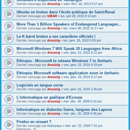
Dernier message par
drouizig
«
sam. févr. 16, 2013 9:17 pm
Ubuntu en breton dans l'école publique de Saint-Rvoal
Dernier message par
bIBAR
«
lun. juin 28, 2010 8:14 pm
More Than 1 Billion Speakers of Endangered Languages...
Dernier message par
drouizig
«
lun. mars 08, 2010 11:17 am
Le K barré breton a ses caractères officiels !
Dernier message par
drouizig
«
lun. janv. 18, 2010 5:55 pm
Microsoft Windows 7 Will Speak 10 Languages from Africa
Dernier message par
drouizig
«
ven. janv. 15, 2010 6:21 pm
Ethiopia - Microsoft to release Windows 7 in Amharic
Dernier message par
drouizig
«
ven. janv. 15, 2010 6:18 pm
Ethiopia: Microsoft software application soon in Amharic
Dernier message par
drouizig
«
ven. janv. 15, 2010 6:17 pm
Logiciels en langue corse
Dernier message par
drouizig
«
ven. janv. 01, 2010 1:36 pm
L'informatique en gaélique d'Ecosse
Dernier message par
drouizig
«
mer. déc. 30, 2009 6:22 pm
Informatique en dialectes Same, langues des Lapons
Dernier message par
drouizig
«
mer. déc. 16, 2009 5:46 pm
Firefox en nissart ?
Dernier message par
Kokoyaya
«
mer. avr. 22, 2009 7:31 pm
Réponses :
3