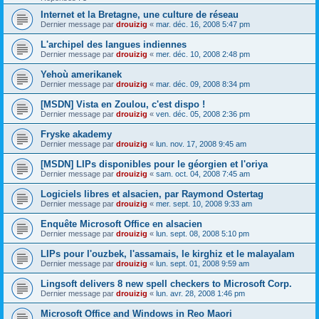
Internet et la Bretagne, une culture de réseau
Dernier message par
drouizig
«
mar. déc. 16, 2008 5:47 pm
L'archipel des langues indiennes
Dernier message par
drouizig
«
mer. déc. 10, 2008 2:48 pm
Yehoù amerikanek
Dernier message par
drouizig
«
mar. déc. 09, 2008 8:34 pm
[MSDN] Vista en Zoulou, c'est dispo !
Dernier message par
drouizig
«
ven. déc. 05, 2008 2:36 pm
Fryske akademy
Dernier message par
drouizig
«
lun. nov. 17, 2008 9:45 am
[MSDN] LIPs disponibles pour le géorgien et l'oriya
Dernier message par
drouizig
«
sam. oct. 04, 2008 7:45 am
Logiciels libres et alsacien, par Raymond Ostertag
Dernier message par
drouizig
«
mer. sept. 10, 2008 9:33 am
Enquête Microsoft Office en alsacien
Dernier message par
drouizig
«
lun. sept. 08, 2008 5:10 pm
LIPs pour l'ouzbek, l'assamais, le kirghiz et le malayalam
Dernier message par
drouizig
«
lun. sept. 01, 2008 9:59 am
Lingsoft delivers 8 new spell checkers to Microsoft Corp.
Dernier message par
drouizig
«
lun. avr. 28, 2008 1:46 pm
Microsoft Office and Windows in Reo Maori