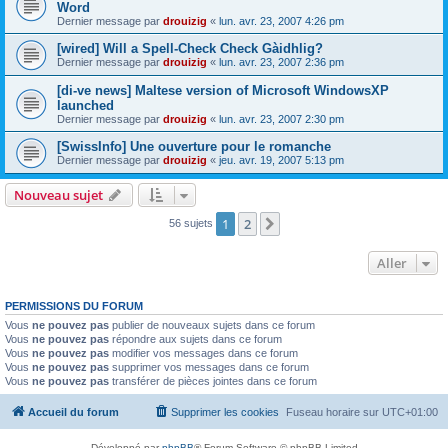
Word
Dernier message par
drouizig
«
lun. avr. 23, 2007 4:26 pm
[wired] Will a Spell-Check Check Gàidhlig?
Dernier message par
drouizig
«
lun. avr. 23, 2007 2:36 pm
[di-ve news] Maltese version of Microsoft WindowsXP
launched
Dernier message par
drouizig
«
lun. avr. 23, 2007 2:30 pm
[SwissInfo] Une ouverture pour le romanche
Dernier message par
drouizig
«
jeu. avr. 19, 2007 5:13 pm
Nouveau sujet
1
2
Suivant
56 sujets
Aller
PERMISSIONS DU FORUM
Vous
ne pouvez pas
publier de nouveaux sujets dans ce forum
Vous
ne pouvez pas
répondre aux sujets dans ce forum
Vous
ne pouvez pas
modifier vos messages dans ce forum
Vous
ne pouvez pas
supprimer vos messages dans ce forum
Vous
ne pouvez pas
transférer de pièces jointes dans ce forum
Accueil du forum
Supprimer les cookies
Fuseau horaire sur
UTC+01:00
Développé par
phpBB
® Forum Software © phpBB Limited