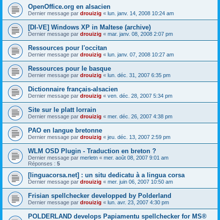
OpenOffice.org en alsacien
Dernier message par
drouizig
«
lun. janv. 14, 2008 10:24 am
[DI-VE] Windows XP in Maltese (archive)
Dernier message par
drouizig
«
mar. janv. 08, 2008 2:07 pm
Ressources pour l'occitan
Dernier message par
drouizig
«
lun. janv. 07, 2008 10:27 am
Ressources pour le basque
Dernier message par
drouizig
«
lun. déc. 31, 2007 6:35 pm
Dictionnaire français-alsacien
Dernier message par
drouizig
«
ven. déc. 28, 2007 5:34 pm
Site sur le platt lorrain
Dernier message par
drouizig
«
mer. déc. 26, 2007 4:38 pm
PAO en langue bretonne
Dernier message par
drouizig
«
jeu. déc. 13, 2007 2:59 pm
WLM OSD Plugin - Traduction en breton ?
Dernier message par
merletn
«
mer. août 08, 2007 9:01 am
Réponses :
5
[linguacorsa.net] : un situ dedicatu à a lingua corsa
Dernier message par
drouizig
«
mer. juin 06, 2007 10:50 am
Frisian spellchecker developped by Polderland
Dernier message par
drouizig
«
lun. avr. 23, 2007 4:30 pm
POLDERLAND develops Papiamentu spellchecker for MS®