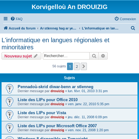
Korvigelloù An DROUIZIG
FAQ
Connexion
R
Accueil du forum
Ar stlenneg hag ar yezhoù bihan er bed a-bezh
L'informatique en langues régionales et minoritaires
e
L'informatique en langues régionales et
c
minoritaires
h
Rechercher
Recherche avanc
Nouveau sujet
e
r
1
2
Suivant
56 sujets
c
Sujets
h
Pennadoù-skrid diwar-benn ar stlenneg
e
Dernier message par
drouizig
«
lun. févr. 01, 2010 3:31 pm
r
Liste des LIPs pour Office 2010
Dernier message par
drouizig
«
ven. janv. 22, 2010 5:35 pm
Liste des LIPs pour Vista
Dernier message par
drouizig
«
jeu. déc. 11, 2008 6:09 pm
Liste des LIPs pour Microsoft Office 2007
Dernier message par
drouizig
«
ven. nov. 21, 2008 1:20 pm
Windows 8 disponible en Tamazight