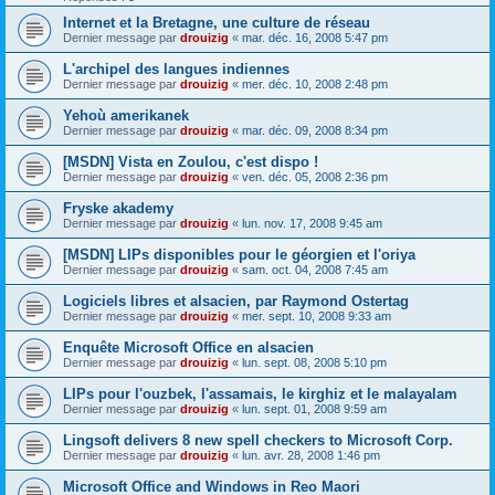
Internet et la Bretagne, une culture de réseau
Dernier message par
drouizig
«
mar. déc. 16, 2008 5:47 pm
L'archipel des langues indiennes
Dernier message par
drouizig
«
mer. déc. 10, 2008 2:48 pm
Yehoù amerikanek
Dernier message par
drouizig
«
mar. déc. 09, 2008 8:34 pm
[MSDN] Vista en Zoulou, c'est dispo !
Dernier message par
drouizig
«
ven. déc. 05, 2008 2:36 pm
Fryske akademy
Dernier message par
drouizig
«
lun. nov. 17, 2008 9:45 am
[MSDN] LIPs disponibles pour le géorgien et l'oriya
Dernier message par
drouizig
«
sam. oct. 04, 2008 7:45 am
Logiciels libres et alsacien, par Raymond Ostertag
Dernier message par
drouizig
«
mer. sept. 10, 2008 9:33 am
Enquête Microsoft Office en alsacien
Dernier message par
drouizig
«
lun. sept. 08, 2008 5:10 pm
LIPs pour l'ouzbek, l'assamais, le kirghiz et le malayalam
Dernier message par
drouizig
«
lun. sept. 01, 2008 9:59 am
Lingsoft delivers 8 new spell checkers to Microsoft Corp.
Dernier message par
drouizig
«
lun. avr. 28, 2008 1:46 pm
Microsoft Office and Windows in Reo Maori