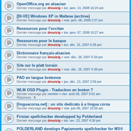
OpenOffice.org en alsacien
Dernier message par
drouizig
«
lun. janv. 14, 2008 10:24 am
[DI-VE] Windows XP in Maltese (archive)
Dernier message par
drouizig
«
mar. janv. 08, 2008 2:07 pm
Ressources pour l'occitan
Dernier message par
drouizig
«
lun. janv. 07, 2008 10:27 am
Ressources pour le basque
Dernier message par
drouizig
«
lun. déc. 31, 2007 6:35 pm
Dictionnaire français-alsacien
Dernier message par
drouizig
«
ven. déc. 28, 2007 5:34 pm
Site sur le platt lorrain
Dernier message par
drouizig
«
mer. déc. 26, 2007 4:38 pm
PAO en langue bretonne
Dernier message par
drouizig
«
jeu. déc. 13, 2007 2:59 pm
WLM OSD Plugin - Traduction en breton ?
Dernier message par
merletn
«
mer. août 08, 2007 9:01 am
Réponses :
5
[linguacorsa.net] : un situ dedicatu à a lingua corsa
Dernier message par
drouizig
«
mer. juin 06, 2007 10:50 am
Frisian spellchecker developped by Polderland
Dernier message par
drouizig
«
lun. avr. 23, 2007 4:30 pm
POLDERLAND develops Papiamentu spellchecker for MS®