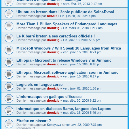
Dernier message par
drouizig
«
sam. févr. 16, 2013 9:17 pm
Ubuntu en breton dans l'école publique de Saint-Rvoal
Dernier message par
bIBAR
«
lun. juin 28, 2010 8:14 pm
More Than 1 Billion Speakers of Endangered Languages...
Dernier message par
drouizig
«
lun. mars 08, 2010 11:17 am
Le K barré breton a ses caractères officiels !
Dernier message par
drouizig
«
lun. janv. 18, 2010 5:55 pm
Microsoft Windows 7 Will Speak 10 Languages from Africa
Dernier message par
drouizig
«
ven. janv. 15, 2010 6:21 pm
Ethiopia - Microsoft to release Windows 7 in Amharic
Dernier message par
drouizig
«
ven. janv. 15, 2010 6:18 pm
Ethiopia: Microsoft software application soon in Amharic
Dernier message par
drouizig
«
ven. janv. 15, 2010 6:17 pm
Logiciels en langue corse
Dernier message par
drouizig
«
ven. janv. 01, 2010 1:36 pm
L'informatique en gaélique d'Ecosse
Dernier message par
drouizig
«
mer. déc. 30, 2009 6:22 pm
Informatique en dialectes Same, langues des Lapons
Dernier message par
drouizig
«
mer. déc. 16, 2009 5:46 pm
Firefox en nissart ?
Dernier message par
Kokoyaya
«
mer. avr. 22, 2009 7:31 pm
Réponses :
3