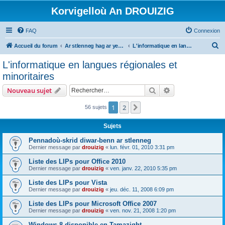
Korvigelloù An DROUIZIG
FAQ
Connexion
R
Accueil du forum
Ar stlenneg hag ar yezhoù bihan er bed a-bezh
L'informatique en langues régionales et minoritaires
e
L'informatique en langues régionales et
c
minoritaires
h
Rechercher
Recherche avanc
Nouveau sujet
e
r
1
2
Suivant
56 sujets
c
Sujets
h
Pennadoù-skrid diwar-benn ar stlenneg
e
Dernier message par
drouizig
«
lun. févr. 01, 2010 3:31 pm
r
Liste des LIPs pour Office 2010
Dernier message par
drouizig
«
ven. janv. 22, 2010 5:35 pm
Liste des LIPs pour Vista
Dernier message par
drouizig
«
jeu. déc. 11, 2008 6:09 pm
Liste des LIPs pour Microsoft Office 2007
Dernier message par
drouizig
«
ven. nov. 21, 2008 1:20 pm
Windows 8 disponible en Tamazight