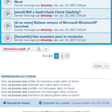
Word
Dernier message par
drouizig
«
lun. avr. 23, 2007 4:26 pm
[wired] Will a Spell-Check Check Gàidhlig?
Dernier message par
drouizig
«
lun. avr. 23, 2007 2:36 pm
[di-ve news] Maltese version of Microsoft WindowsXP
launched
Dernier message par
drouizig
«
lun. avr. 23, 2007 2:30 pm
[SwissInfo] Une ouverture pour le romanche
Dernier message par
drouizig
«
jeu. avr. 19, 2007 5:13 pm
Nouveau sujet
1
2
Suivant
56 sujets
Aller
PERMISSIONS DU FORUM
Vous
ne pouvez pas
publier de nouveaux sujets dans ce forum
Vous
ne pouvez pas
répondre aux sujets dans ce forum
Vous
ne pouvez pas
modifier vos messages dans ce forum
Vous
ne pouvez pas
supprimer vos messages dans ce forum
Vous
ne pouvez pas
transférer de pièces jointes dans ce forum
Accueil du forum
Supprimer les cookies
Fuseau horaire sur
UTC+01:00
Développé par
phpBB
® Forum Software © phpBB Limited