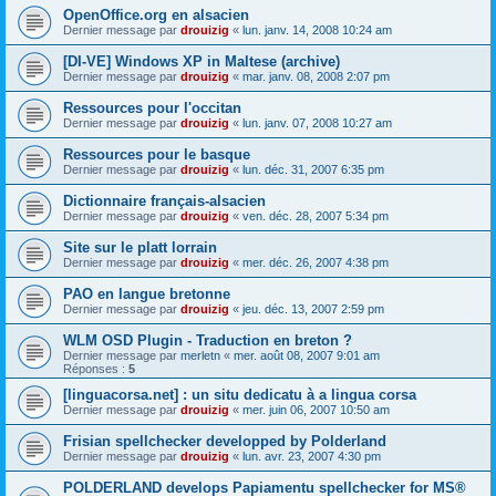
OpenOffice.org en alsacien
Dernier message par
drouizig
«
lun. janv. 14, 2008 10:24 am
[DI-VE] Windows XP in Maltese (archive)
Dernier message par
drouizig
«
mar. janv. 08, 2008 2:07 pm
Ressources pour l'occitan
Dernier message par
drouizig
«
lun. janv. 07, 2008 10:27 am
Ressources pour le basque
Dernier message par
drouizig
«
lun. déc. 31, 2007 6:35 pm
Dictionnaire français-alsacien
Dernier message par
drouizig
«
ven. déc. 28, 2007 5:34 pm
Site sur le platt lorrain
Dernier message par
drouizig
«
mer. déc. 26, 2007 4:38 pm
PAO en langue bretonne
Dernier message par
drouizig
«
jeu. déc. 13, 2007 2:59 pm
WLM OSD Plugin - Traduction en breton ?
Dernier message par
merletn
«
mer. août 08, 2007 9:01 am
Réponses :
5
[linguacorsa.net] : un situ dedicatu à a lingua corsa
Dernier message par
drouizig
«
mer. juin 06, 2007 10:50 am
Frisian spellchecker developped by Polderland
Dernier message par
drouizig
«
lun. avr. 23, 2007 4:30 pm
POLDERLAND develops Papiamentu spellchecker for MS®