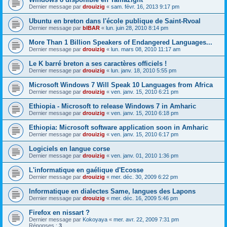
Dernier message par
drouizig
«
sam. févr. 16, 2013 9:17 pm
Ubuntu en breton dans l'école publique de Saint-Rvoal
Dernier message par
bIBAR
«
lun. juin 28, 2010 8:14 pm
More Than 1 Billion Speakers of Endangered Languages...
Dernier message par
drouizig
«
lun. mars 08, 2010 11:17 am
Le K barré breton a ses caractères officiels !
Dernier message par
drouizig
«
lun. janv. 18, 2010 5:55 pm
Microsoft Windows 7 Will Speak 10 Languages from Africa
Dernier message par
drouizig
«
ven. janv. 15, 2010 6:21 pm
Ethiopia - Microsoft to release Windows 7 in Amharic
Dernier message par
drouizig
«
ven. janv. 15, 2010 6:18 pm
Ethiopia: Microsoft software application soon in Amharic
Dernier message par
drouizig
«
ven. janv. 15, 2010 6:17 pm
Logiciels en langue corse
Dernier message par
drouizig
«
ven. janv. 01, 2010 1:36 pm
L'informatique en gaélique d'Ecosse
Dernier message par
drouizig
«
mer. déc. 30, 2009 6:22 pm
Informatique en dialectes Same, langues des Lapons
Dernier message par
drouizig
«
mer. déc. 16, 2009 5:46 pm
Firefox en nissart ?
Dernier message par
Kokoyaya
«
mer. avr. 22, 2009 7:31 pm
Réponses :
3