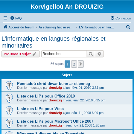
Korvigelloù An DROUIZIG
FAQ
Connexion
R
Accueil du forum
Ar stlenneg hag ar yezhoù bihan er bed a-bezh
L'informatique en langues régionales et minoritaires
e
L'informatique en langues régionales et
c
minoritaires
h
Rechercher
Recherche avanc
Nouveau sujet
e
r
1
2
Suivant
56 sujets
c
Sujets
h
Pennadoù-skrid diwar-benn ar stlenneg
e
Dernier message par
drouizig
«
lun. févr. 01, 2010 3:31 pm
r
Liste des LIPs pour Office 2010
Dernier message par
drouizig
«
ven. janv. 22, 2010 5:35 pm
Liste des LIPs pour Vista
Dernier message par
drouizig
«
jeu. déc. 11, 2008 6:09 pm
Liste des LIPs pour Microsoft Office 2007
Dernier message par
drouizig
«
ven. nov. 21, 2008 1:20 pm
Windows 8 disponible en Tamazight