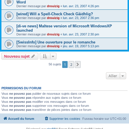
Word
Dernier message par
drouizig
«
lun. avr. 23, 2007 4:26 pm
[wired] Will a Spell-Check Check Gàidhlig?
Dernier message par
drouizig
«
lun. avr. 23, 2007 2:36 pm
[di-ve news] Maltese version of Microsoft WindowsXP
launched
Dernier message par
drouizig
«
lun. avr. 23, 2007 2:30 pm
[SwissInfo] Une ouverture pour le romanche
Dernier message par
drouizig
«
jeu. avr. 19, 2007 5:13 pm
Nouveau sujet
1
2
Suivant
56 sujets
Aller
PERMISSIONS DU FORUM
Vous
ne pouvez pas
publier de nouveaux sujets dans ce forum
Vous
ne pouvez pas
répondre aux sujets dans ce forum
Vous
ne pouvez pas
modifier vos messages dans ce forum
Vous
ne pouvez pas
supprimer vos messages dans ce forum
Vous
ne pouvez pas
transférer de pièces jointes dans ce forum
Accueil du forum
Supprimer les cookies
Fuseau horaire sur
UTC+01:00
Développé par
phpBB
® Forum Software © phpBB Limited