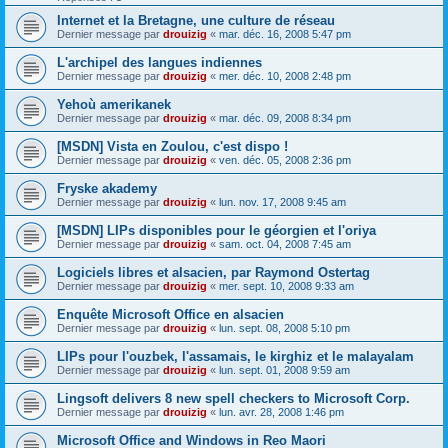
Internet et la Bretagne, une culture de réseau
Dernier message par
drouizig
«
mar. déc. 16, 2008 5:47 pm
L'archipel des langues indiennes
Dernier message par
drouizig
«
mer. déc. 10, 2008 2:48 pm
Yehoù amerikanek
Dernier message par
drouizig
«
mar. déc. 09, 2008 8:34 pm
[MSDN] Vista en Zoulou, c'est dispo !
Dernier message par
drouizig
«
ven. déc. 05, 2008 2:36 pm
Fryske akademy
Dernier message par
drouizig
«
lun. nov. 17, 2008 9:45 am
[MSDN] LIPs disponibles pour le géorgien et l'oriya
Dernier message par
drouizig
«
sam. oct. 04, 2008 7:45 am
Logiciels libres et alsacien, par Raymond Ostertag
Dernier message par
drouizig
«
mer. sept. 10, 2008 9:33 am
Enquête Microsoft Office en alsacien
Dernier message par
drouizig
«
lun. sept. 08, 2008 5:10 pm
LIPs pour l'ouzbek, l'assamais, le kirghiz et le malayalam
Dernier message par
drouizig
«
lun. sept. 01, 2008 9:59 am
Lingsoft delivers 8 new spell checkers to Microsoft Corp.
Dernier message par
drouizig
«
lun. avr. 28, 2008 1:46 pm
Microsoft Office and Windows in Reo Maori