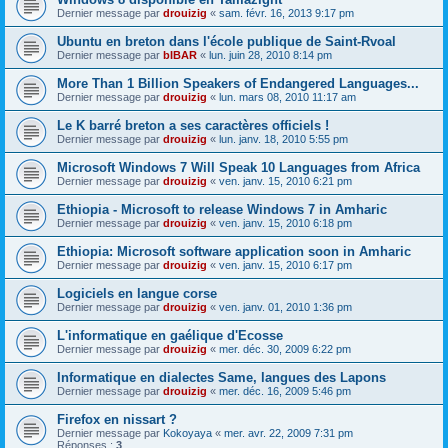
Dernier message par
drouizig
«
sam. févr. 16, 2013 9:17 pm
Ubuntu en breton dans l'école publique de Saint-Rvoal
Dernier message par
bIBAR
«
lun. juin 28, 2010 8:14 pm
More Than 1 Billion Speakers of Endangered Languages...
Dernier message par
drouizig
«
lun. mars 08, 2010 11:17 am
Le K barré breton a ses caractères officiels !
Dernier message par
drouizig
«
lun. janv. 18, 2010 5:55 pm
Microsoft Windows 7 Will Speak 10 Languages from Africa
Dernier message par
drouizig
«
ven. janv. 15, 2010 6:21 pm
Ethiopia - Microsoft to release Windows 7 in Amharic
Dernier message par
drouizig
«
ven. janv. 15, 2010 6:18 pm
Ethiopia: Microsoft software application soon in Amharic
Dernier message par
drouizig
«
ven. janv. 15, 2010 6:17 pm
Logiciels en langue corse
Dernier message par
drouizig
«
ven. janv. 01, 2010 1:36 pm
L'informatique en gaélique d'Ecosse
Dernier message par
drouizig
«
mer. déc. 30, 2009 6:22 pm
Informatique en dialectes Same, langues des Lapons
Dernier message par
drouizig
«
mer. déc. 16, 2009 5:46 pm
Firefox en nissart ?
Dernier message par
Kokoyaya
«
mer. avr. 22, 2009 7:31 pm
Réponses :
3