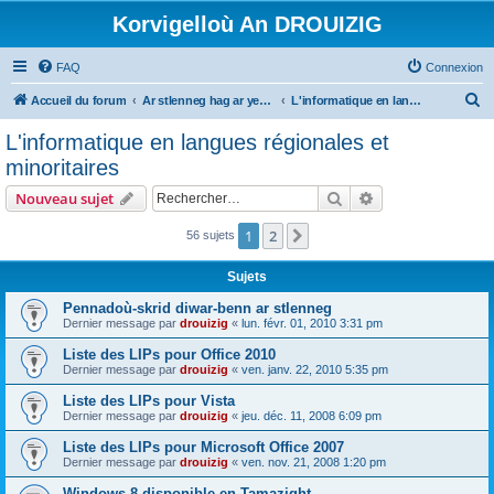
Korvigelloù An DROUIZIG
FAQ
Connexion
R
Accueil du forum
Ar stlenneg hag ar yezhoù bihan er bed a-bezh
L'informatique en langues régionales et minoritaires
e
L'informatique en langues régionales et
c
minoritaires
h
Rechercher
Recherche avanc
Nouveau sujet
e
r
1
2
Suivant
56 sujets
c
Sujets
h
Pennadoù-skrid diwar-benn ar stlenneg
e
Dernier message par
drouizig
«
lun. févr. 01, 2010 3:31 pm
r
Liste des LIPs pour Office 2010
Dernier message par
drouizig
«
ven. janv. 22, 2010 5:35 pm
Liste des LIPs pour Vista
Dernier message par
drouizig
«
jeu. déc. 11, 2008 6:09 pm
Liste des LIPs pour Microsoft Office 2007
Dernier message par
drouizig
«
ven. nov. 21, 2008 1:20 pm
Windows 8 disponible en Tamazight