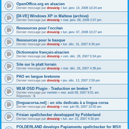
OpenOffice.org en alsacien
Dernier message par
drouizig
«
lun. janv. 14, 2008 10:24 am
[DI-VE] Windows XP in Maltese (archive)
Dernier message par
drouizig
«
mar. janv. 08, 2008 2:07 pm
Ressources pour l'occitan
Dernier message par
drouizig
«
lun. janv. 07, 2008 10:27 am
Ressources pour le basque
Dernier message par
drouizig
«
lun. déc. 31, 2007 6:35 pm
Dictionnaire français-alsacien
Dernier message par
drouizig
«
ven. déc. 28, 2007 5:34 pm
Site sur le platt lorrain
Dernier message par
drouizig
«
mer. déc. 26, 2007 4:38 pm
PAO en langue bretonne
Dernier message par
drouizig
«
jeu. déc. 13, 2007 2:59 pm
WLM OSD Plugin - Traduction en breton ?
Dernier message par
merletn
«
mer. août 08, 2007 9:01 am
Réponses :
5
[linguacorsa.net] : un situ dedicatu à a lingua corsa
Dernier message par
drouizig
«
mer. juin 06, 2007 10:50 am
Frisian spellchecker developped by Polderland
Dernier message par
drouizig
«
lun. avr. 23, 2007 4:30 pm
POLDERLAND develops Papiamentu spellchecker for MS®