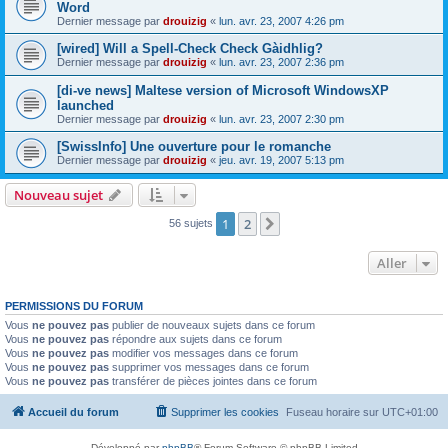
Word
Dernier message par
drouizig
«
lun. avr. 23, 2007 4:26 pm
[wired] Will a Spell-Check Check Gàidhlig?
Dernier message par
drouizig
«
lun. avr. 23, 2007 2:36 pm
[di-ve news] Maltese version of Microsoft WindowsXP
launched
Dernier message par
drouizig
«
lun. avr. 23, 2007 2:30 pm
[SwissInfo] Une ouverture pour le romanche
Dernier message par
drouizig
«
jeu. avr. 19, 2007 5:13 pm
Nouveau sujet
1
2
Suivant
56 sujets
Aller
PERMISSIONS DU FORUM
Vous
ne pouvez pas
publier de nouveaux sujets dans ce forum
Vous
ne pouvez pas
répondre aux sujets dans ce forum
Vous
ne pouvez pas
modifier vos messages dans ce forum
Vous
ne pouvez pas
supprimer vos messages dans ce forum
Vous
ne pouvez pas
transférer de pièces jointes dans ce forum
Accueil du forum
Supprimer les cookies
Fuseau horaire sur
UTC+01:00
Développé par
phpBB
® Forum Software © phpBB Limited