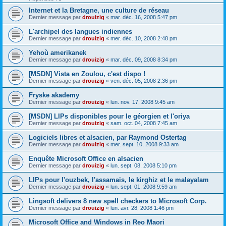
Internet et la Bretagne, une culture de réseau
Dernier message par
drouizig
«
mar. déc. 16, 2008 5:47 pm
L'archipel des langues indiennes
Dernier message par
drouizig
«
mer. déc. 10, 2008 2:48 pm
Yehoù amerikanek
Dernier message par
drouizig
«
mar. déc. 09, 2008 8:34 pm
[MSDN] Vista en Zoulou, c'est dispo !
Dernier message par
drouizig
«
ven. déc. 05, 2008 2:36 pm
Fryske akademy
Dernier message par
drouizig
«
lun. nov. 17, 2008 9:45 am
[MSDN] LIPs disponibles pour le géorgien et l'oriya
Dernier message par
drouizig
«
sam. oct. 04, 2008 7:45 am
Logiciels libres et alsacien, par Raymond Ostertag
Dernier message par
drouizig
«
mer. sept. 10, 2008 9:33 am
Enquête Microsoft Office en alsacien
Dernier message par
drouizig
«
lun. sept. 08, 2008 5:10 pm
LIPs pour l'ouzbek, l'assamais, le kirghiz et le malayalam
Dernier message par
drouizig
«
lun. sept. 01, 2008 9:59 am
Lingsoft delivers 8 new spell checkers to Microsoft Corp.
Dernier message par
drouizig
«
lun. avr. 28, 2008 1:46 pm
Microsoft Office and Windows in Reo Maori