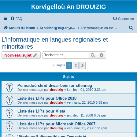
Korvigelloù An DROUIZIG
FAQ
Connexion
R
Accueil du forum
Ar stlenneg hag ar yezhoù bihan er bed a-bezh
L'informatique en langues régionales et minoritaires
e
L'informatique en langues régionales et
c
minoritaires
h
Rechercher
Recherche avanc
Nouveau sujet
e
r
1
2
Suivant
56 sujets
c
Sujets
h
Pennadoù-skrid diwar-benn ar stlenneg
e
Dernier message par
drouizig
«
lun. févr. 01, 2010 3:31 pm
r
Liste des LIPs pour Office 2010
Dernier message par
drouizig
«
ven. janv. 22, 2010 5:35 pm
Liste des LIPs pour Vista
Dernier message par
drouizig
«
jeu. déc. 11, 2008 6:09 pm
Liste des LIPs pour Microsoft Office 2007
Dernier message par
drouizig
«
ven. nov. 21, 2008 1:20 pm
Windows 8 disponible en Tamazight