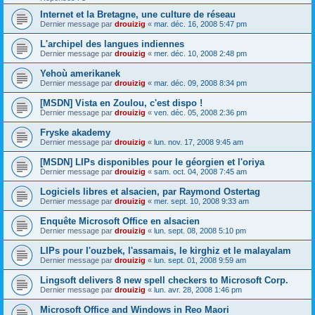
Internet et la Bretagne, une culture de réseau
Dernier message par
drouizig
«
mar. déc. 16, 2008 5:47 pm
L'archipel des langues indiennes
Dernier message par
drouizig
«
mer. déc. 10, 2008 2:48 pm
Yehoù amerikanek
Dernier message par
drouizig
«
mar. déc. 09, 2008 8:34 pm
[MSDN] Vista en Zoulou, c'est dispo !
Dernier message par
drouizig
«
ven. déc. 05, 2008 2:36 pm
Fryske akademy
Dernier message par
drouizig
«
lun. nov. 17, 2008 9:45 am
[MSDN] LIPs disponibles pour le géorgien et l'oriya
Dernier message par
drouizig
«
sam. oct. 04, 2008 7:45 am
Logiciels libres et alsacien, par Raymond Ostertag
Dernier message par
drouizig
«
mer. sept. 10, 2008 9:33 am
Enquête Microsoft Office en alsacien
Dernier message par
drouizig
«
lun. sept. 08, 2008 5:10 pm
LIPs pour l'ouzbek, l'assamais, le kirghiz et le malayalam
Dernier message par
drouizig
«
lun. sept. 01, 2008 9:59 am
Lingsoft delivers 8 new spell checkers to Microsoft Corp.
Dernier message par
drouizig
«
lun. avr. 28, 2008 1:46 pm
Microsoft Office and Windows in Reo Maori