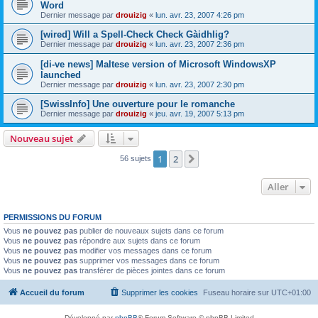
Word
Dernier message par
drouizig
«
lun. avr. 23, 2007 4:26 pm
[wired] Will a Spell-Check Check Gàidhlig?
Dernier message par
drouizig
«
lun. avr. 23, 2007 2:36 pm
[di-ve news] Maltese version of Microsoft WindowsXP
launched
Dernier message par
drouizig
«
lun. avr. 23, 2007 2:30 pm
[SwissInfo] Une ouverture pour le romanche
Dernier message par
drouizig
«
jeu. avr. 19, 2007 5:13 pm
Nouveau sujet
1
2
Suivant
56 sujets
Aller
PERMISSIONS DU FORUM
Vous
ne pouvez pas
publier de nouveaux sujets dans ce forum
Vous
ne pouvez pas
répondre aux sujets dans ce forum
Vous
ne pouvez pas
modifier vos messages dans ce forum
Vous
ne pouvez pas
supprimer vos messages dans ce forum
Vous
ne pouvez pas
transférer de pièces jointes dans ce forum
Accueil du forum
Supprimer les cookies
Fuseau horaire sur
UTC+01:00
Développé par
phpBB
® Forum Software © phpBB Limited