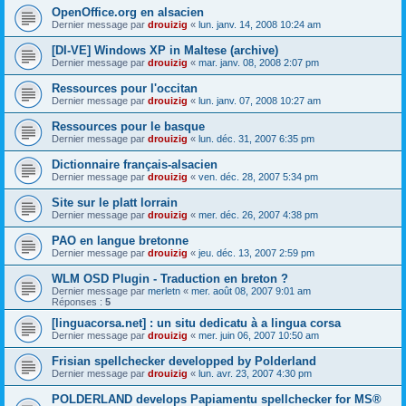
OpenOffice.org en alsacien
Dernier message par
drouizig
«
lun. janv. 14, 2008 10:24 am
[DI-VE] Windows XP in Maltese (archive)
Dernier message par
drouizig
«
mar. janv. 08, 2008 2:07 pm
Ressources pour l'occitan
Dernier message par
drouizig
«
lun. janv. 07, 2008 10:27 am
Ressources pour le basque
Dernier message par
drouizig
«
lun. déc. 31, 2007 6:35 pm
Dictionnaire français-alsacien
Dernier message par
drouizig
«
ven. déc. 28, 2007 5:34 pm
Site sur le platt lorrain
Dernier message par
drouizig
«
mer. déc. 26, 2007 4:38 pm
PAO en langue bretonne
Dernier message par
drouizig
«
jeu. déc. 13, 2007 2:59 pm
WLM OSD Plugin - Traduction en breton ?
Dernier message par
merletn
«
mer. août 08, 2007 9:01 am
Réponses :
5
[linguacorsa.net] : un situ dedicatu à a lingua corsa
Dernier message par
drouizig
«
mer. juin 06, 2007 10:50 am
Frisian spellchecker developped by Polderland
Dernier message par
drouizig
«
lun. avr. 23, 2007 4:30 pm
POLDERLAND develops Papiamentu spellchecker for MS®