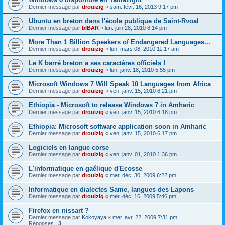
Dernier message par
drouizig
«
sam. févr. 16, 2013 9:17 pm
Ubuntu en breton dans l'école publique de Saint-Rvoal
Dernier message par
bIBAR
«
lun. juin 28, 2010 8:14 pm
More Than 1 Billion Speakers of Endangered Languages...
Dernier message par
drouizig
«
lun. mars 08, 2010 11:17 am
Le K barré breton a ses caractères officiels !
Dernier message par
drouizig
«
lun. janv. 18, 2010 5:55 pm
Microsoft Windows 7 Will Speak 10 Languages from Africa
Dernier message par
drouizig
«
ven. janv. 15, 2010 6:21 pm
Ethiopia - Microsoft to release Windows 7 in Amharic
Dernier message par
drouizig
«
ven. janv. 15, 2010 6:18 pm
Ethiopia: Microsoft software application soon in Amharic
Dernier message par
drouizig
«
ven. janv. 15, 2010 6:17 pm
Logiciels en langue corse
Dernier message par
drouizig
«
ven. janv. 01, 2010 1:36 pm
L'informatique en gaélique d'Ecosse
Dernier message par
drouizig
«
mer. déc. 30, 2009 6:22 pm
Informatique en dialectes Same, langues des Lapons
Dernier message par
drouizig
«
mer. déc. 16, 2009 5:46 pm
Firefox en nissart ?
Dernier message par
Kokoyaya
«
mer. avr. 22, 2009 7:31 pm
Réponses :
3