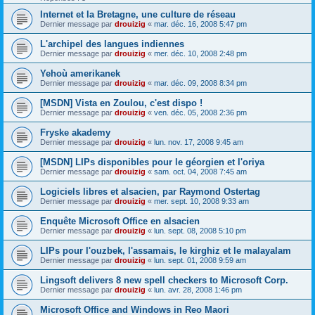
Internet et la Bretagne, une culture de réseau
Dernier message par
drouizig
«
mar. déc. 16, 2008 5:47 pm
L'archipel des langues indiennes
Dernier message par
drouizig
«
mer. déc. 10, 2008 2:48 pm
Yehoù amerikanek
Dernier message par
drouizig
«
mar. déc. 09, 2008 8:34 pm
[MSDN] Vista en Zoulou, c'est dispo !
Dernier message par
drouizig
«
ven. déc. 05, 2008 2:36 pm
Fryske akademy
Dernier message par
drouizig
«
lun. nov. 17, 2008 9:45 am
[MSDN] LIPs disponibles pour le géorgien et l'oriya
Dernier message par
drouizig
«
sam. oct. 04, 2008 7:45 am
Logiciels libres et alsacien, par Raymond Ostertag
Dernier message par
drouizig
«
mer. sept. 10, 2008 9:33 am
Enquête Microsoft Office en alsacien
Dernier message par
drouizig
«
lun. sept. 08, 2008 5:10 pm
LIPs pour l'ouzbek, l'assamais, le kirghiz et le malayalam
Dernier message par
drouizig
«
lun. sept. 01, 2008 9:59 am
Lingsoft delivers 8 new spell checkers to Microsoft Corp.
Dernier message par
drouizig
«
lun. avr. 28, 2008 1:46 pm
Microsoft Office and Windows in Reo Maori