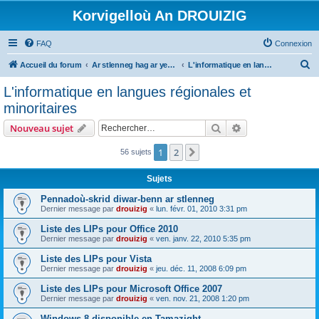
Korvigelloù An DROUIZIG
FAQ
Connexion
R
Accueil du forum
Ar stlenneg hag ar yezhoù bihan er bed a-bezh
L'informatique en langues régionales et minoritaires
e
L'informatique en langues régionales et
c
minoritaires
h
Rechercher
Recherche avanc
Nouveau sujet
e
r
1
2
Suivant
56 sujets
c
Sujets
h
Pennadoù-skrid diwar-benn ar stlenneg
e
Dernier message par
drouizig
«
lun. févr. 01, 2010 3:31 pm
r
Liste des LIPs pour Office 2010
Dernier message par
drouizig
«
ven. janv. 22, 2010 5:35 pm
Liste des LIPs pour Vista
Dernier message par
drouizig
«
jeu. déc. 11, 2008 6:09 pm
Liste des LIPs pour Microsoft Office 2007
Dernier message par
drouizig
«
ven. nov. 21, 2008 1:20 pm
Windows 8 disponible en Tamazight