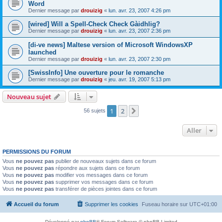
Word
Dernier message par
drouizig
«
lun. avr. 23, 2007 4:26 pm
[wired] Will a Spell-Check Check Gàidhlig?
Dernier message par
drouizig
«
lun. avr. 23, 2007 2:36 pm
[di-ve news] Maltese version of Microsoft WindowsXP
launched
Dernier message par
drouizig
«
lun. avr. 23, 2007 2:30 pm
[SwissInfo] Une ouverture pour le romanche
Dernier message par
drouizig
«
jeu. avr. 19, 2007 5:13 pm
Nouveau sujet
1
2
Suivant
56 sujets
Aller
PERMISSIONS DU FORUM
Vous
ne pouvez pas
publier de nouveaux sujets dans ce forum
Vous
ne pouvez pas
répondre aux sujets dans ce forum
Vous
ne pouvez pas
modifier vos messages dans ce forum
Vous
ne pouvez pas
supprimer vos messages dans ce forum
Vous
ne pouvez pas
transférer de pièces jointes dans ce forum
Accueil du forum
Supprimer les cookies
Fuseau horaire sur
UTC+01:00
Développé par
phpBB
® Forum Software © phpBB Limited