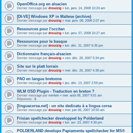
OpenOffice.org en alsacien
Dernier message par
drouizig
«
lun. janv. 14, 2008 10:24 am
[DI-VE] Windows XP in Maltese (archive)
Dernier message par
drouizig
«
mar. janv. 08, 2008 2:07 pm
Ressources pour l'occitan
Dernier message par
drouizig
«
lun. janv. 07, 2008 10:27 am
Ressources pour le basque
Dernier message par
drouizig
«
lun. déc. 31, 2007 6:35 pm
Dictionnaire français-alsacien
Dernier message par
drouizig
«
ven. déc. 28, 2007 5:34 pm
Site sur le platt lorrain
Dernier message par
drouizig
«
mer. déc. 26, 2007 4:38 pm
PAO en langue bretonne
Dernier message par
drouizig
«
jeu. déc. 13, 2007 2:59 pm
WLM OSD Plugin - Traduction en breton ?
Dernier message par
merletn
«
mer. août 08, 2007 9:01 am
Réponses :
5
[linguacorsa.net] : un situ dedicatu à a lingua corsa
Dernier message par
drouizig
«
mer. juin 06, 2007 10:50 am
Frisian spellchecker developped by Polderland
Dernier message par
drouizig
«
lun. avr. 23, 2007 4:30 pm
POLDERLAND develops Papiamentu spellchecker for MS®