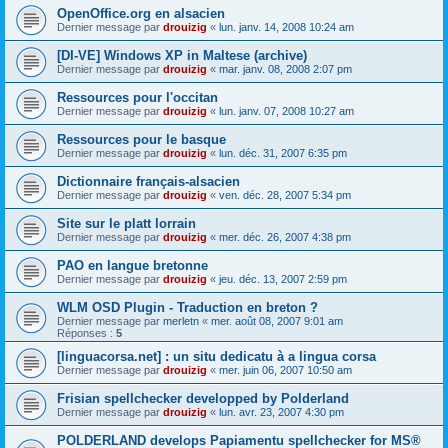
OpenOffice.org en alsacien
Dernier message par
drouizig
«
lun. janv. 14, 2008 10:24 am
[DI-VE] Windows XP in Maltese (archive)
Dernier message par
drouizig
«
mar. janv. 08, 2008 2:07 pm
Ressources pour l'occitan
Dernier message par
drouizig
«
lun. janv. 07, 2008 10:27 am
Ressources pour le basque
Dernier message par
drouizig
«
lun. déc. 31, 2007 6:35 pm
Dictionnaire français-alsacien
Dernier message par
drouizig
«
ven. déc. 28, 2007 5:34 pm
Site sur le platt lorrain
Dernier message par
drouizig
«
mer. déc. 26, 2007 4:38 pm
PAO en langue bretonne
Dernier message par
drouizig
«
jeu. déc. 13, 2007 2:59 pm
WLM OSD Plugin - Traduction en breton ?
Dernier message par
merletn
«
mer. août 08, 2007 9:01 am
Réponses :
5
[linguacorsa.net] : un situ dedicatu à a lingua corsa
Dernier message par
drouizig
«
mer. juin 06, 2007 10:50 am
Frisian spellchecker developped by Polderland
Dernier message par
drouizig
«
lun. avr. 23, 2007 4:30 pm
POLDERLAND develops Papiamentu spellchecker for MS®