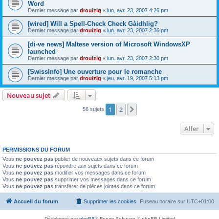
Word
Dernier message par
drouizig
«
lun. avr. 23, 2007 4:26 pm
[wired] Will a Spell-Check Check Gàidhlig?
Dernier message par
drouizig
«
lun. avr. 23, 2007 2:36 pm
[di-ve news] Maltese version of Microsoft WindowsXP
launched
Dernier message par
drouizig
«
lun. avr. 23, 2007 2:30 pm
[SwissInfo] Une ouverture pour le romanche
Dernier message par
drouizig
«
jeu. avr. 19, 2007 5:13 pm
Nouveau sujet
1
2
Suivant
56 sujets
Aller
PERMISSIONS DU FORUM
Vous
ne pouvez pas
publier de nouveaux sujets dans ce forum
Vous
ne pouvez pas
répondre aux sujets dans ce forum
Vous
ne pouvez pas
modifier vos messages dans ce forum
Vous
ne pouvez pas
supprimer vos messages dans ce forum
Vous
ne pouvez pas
transférer de pièces jointes dans ce forum
Accueil du forum
Supprimer les cookies
Fuseau horaire sur
UTC+01:00
Développé par
phpBB
® Forum Software © phpBB Limited