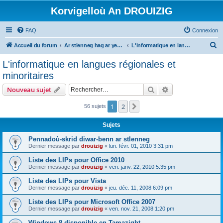
Korvigelloù An DROUIZIG
FAQ
Connexion
R
Accueil du forum
Ar stlenneg hag ar yezhoù bihan er bed a-bezh
L'informatique en langues régionales et minoritaires
e
L'informatique en langues régionales et
c
minoritaires
h
Rechercher
Recherche avanc
Nouveau sujet
e
r
1
2
Suivant
56 sujets
c
Sujets
h
Pennadoù-skrid diwar-benn ar stlenneg
e
Dernier message par
drouizig
«
lun. févr. 01, 2010 3:31 pm
r
Liste des LIPs pour Office 2010
Dernier message par
drouizig
«
ven. janv. 22, 2010 5:35 pm
Liste des LIPs pour Vista
Dernier message par
drouizig
«
jeu. déc. 11, 2008 6:09 pm
Liste des LIPs pour Microsoft Office 2007
Dernier message par
drouizig
«
ven. nov. 21, 2008 1:20 pm
Windows 8 disponible en Tamazight