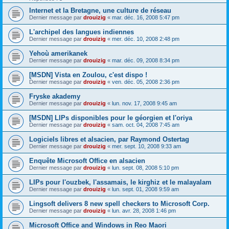
Internet et la Bretagne, une culture de réseau
Dernier message par
drouizig
«
mar. déc. 16, 2008 5:47 pm
L'archipel des langues indiennes
Dernier message par
drouizig
«
mer. déc. 10, 2008 2:48 pm
Yehoù amerikanek
Dernier message par
drouizig
«
mar. déc. 09, 2008 8:34 pm
[MSDN] Vista en Zoulou, c'est dispo !
Dernier message par
drouizig
«
ven. déc. 05, 2008 2:36 pm
Fryske akademy
Dernier message par
drouizig
«
lun. nov. 17, 2008 9:45 am
[MSDN] LIPs disponibles pour le géorgien et l'oriya
Dernier message par
drouizig
«
sam. oct. 04, 2008 7:45 am
Logiciels libres et alsacien, par Raymond Ostertag
Dernier message par
drouizig
«
mer. sept. 10, 2008 9:33 am
Enquête Microsoft Office en alsacien
Dernier message par
drouizig
«
lun. sept. 08, 2008 5:10 pm
LIPs pour l'ouzbek, l'assamais, le kirghiz et le malayalam
Dernier message par
drouizig
«
lun. sept. 01, 2008 9:59 am
Lingsoft delivers 8 new spell checkers to Microsoft Corp.
Dernier message par
drouizig
«
lun. avr. 28, 2008 1:46 pm
Microsoft Office and Windows in Reo Maori