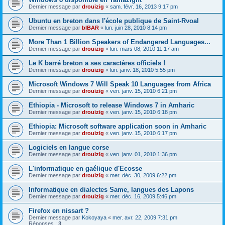
Dernier message par
drouizig
«
sam. févr. 16, 2013 9:17 pm
Ubuntu en breton dans l'école publique de Saint-Rvoal
Dernier message par
bIBAR
«
lun. juin 28, 2010 8:14 pm
More Than 1 Billion Speakers of Endangered Languages...
Dernier message par
drouizig
«
lun. mars 08, 2010 11:17 am
Le K barré breton a ses caractères officiels !
Dernier message par
drouizig
«
lun. janv. 18, 2010 5:55 pm
Microsoft Windows 7 Will Speak 10 Languages from Africa
Dernier message par
drouizig
«
ven. janv. 15, 2010 6:21 pm
Ethiopia - Microsoft to release Windows 7 in Amharic
Dernier message par
drouizig
«
ven. janv. 15, 2010 6:18 pm
Ethiopia: Microsoft software application soon in Amharic
Dernier message par
drouizig
«
ven. janv. 15, 2010 6:17 pm
Logiciels en langue corse
Dernier message par
drouizig
«
ven. janv. 01, 2010 1:36 pm
L'informatique en gaélique d'Ecosse
Dernier message par
drouizig
«
mer. déc. 30, 2009 6:22 pm
Informatique en dialectes Same, langues des Lapons
Dernier message par
drouizig
«
mer. déc. 16, 2009 5:46 pm
Firefox en nissart ?
Dernier message par
Kokoyaya
«
mer. avr. 22, 2009 7:31 pm
Réponses :
3