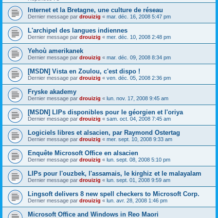
Internet et la Bretagne, une culture de réseau
Dernier message par
drouizig
«
mar. déc. 16, 2008 5:47 pm
L'archipel des langues indiennes
Dernier message par
drouizig
«
mer. déc. 10, 2008 2:48 pm
Yehoù amerikanek
Dernier message par
drouizig
«
mar. déc. 09, 2008 8:34 pm
[MSDN] Vista en Zoulou, c'est dispo !
Dernier message par
drouizig
«
ven. déc. 05, 2008 2:36 pm
Fryske akademy
Dernier message par
drouizig
«
lun. nov. 17, 2008 9:45 am
[MSDN] LIPs disponibles pour le géorgien et l'oriya
Dernier message par
drouizig
«
sam. oct. 04, 2008 7:45 am
Logiciels libres et alsacien, par Raymond Ostertag
Dernier message par
drouizig
«
mer. sept. 10, 2008 9:33 am
Enquête Microsoft Office en alsacien
Dernier message par
drouizig
«
lun. sept. 08, 2008 5:10 pm
LIPs pour l'ouzbek, l'assamais, le kirghiz et le malayalam
Dernier message par
drouizig
«
lun. sept. 01, 2008 9:59 am
Lingsoft delivers 8 new spell checkers to Microsoft Corp.
Dernier message par
drouizig
«
lun. avr. 28, 2008 1:46 pm
Microsoft Office and Windows in Reo Maori