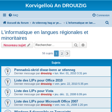
Korvigelloù An DROUIZIG
FAQ
Connexion
R
Accueil du forum
Ar stlenneg hag ar yezhoù bihan er bed a-bezh
L'informatique en langues régionales et minoritaires
e
L'informatique en langues régionales et
c
minoritaires
h
Rechercher
Recherche avanc
Nouveau sujet
e
r
1
2
Suivant
56 sujets
c
Sujets
h
Pennadoù-skrid diwar-benn ar stlenneg
e
Dernier message par
drouizig
«
lun. févr. 01, 2010 3:31 pm
r
Liste des LIPs pour Office 2010
Dernier message par
drouizig
«
ven. janv. 22, 2010 5:35 pm
Liste des LIPs pour Vista
Dernier message par
drouizig
«
jeu. déc. 11, 2008 6:09 pm
Liste des LIPs pour Microsoft Office 2007
Dernier message par
drouizig
«
ven. nov. 21, 2008 1:20 pm
Windows 8 disponible en Tamazight