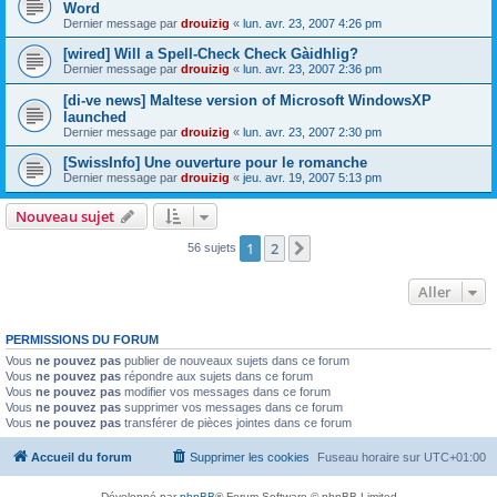
Word
Dernier message par
drouizig
«
lun. avr. 23, 2007 4:26 pm
[wired] Will a Spell-Check Check Gàidhlig?
Dernier message par
drouizig
«
lun. avr. 23, 2007 2:36 pm
[di-ve news] Maltese version of Microsoft WindowsXP
launched
Dernier message par
drouizig
«
lun. avr. 23, 2007 2:30 pm
[SwissInfo] Une ouverture pour le romanche
Dernier message par
drouizig
«
jeu. avr. 19, 2007 5:13 pm
Nouveau sujet
1
2
Suivant
56 sujets
Aller
PERMISSIONS DU FORUM
Vous
ne pouvez pas
publier de nouveaux sujets dans ce forum
Vous
ne pouvez pas
répondre aux sujets dans ce forum
Vous
ne pouvez pas
modifier vos messages dans ce forum
Vous
ne pouvez pas
supprimer vos messages dans ce forum
Vous
ne pouvez pas
transférer de pièces jointes dans ce forum
Accueil du forum
Supprimer les cookies
Fuseau horaire sur
UTC+01:00
Développé par
phpBB
® Forum Software © phpBB Limited