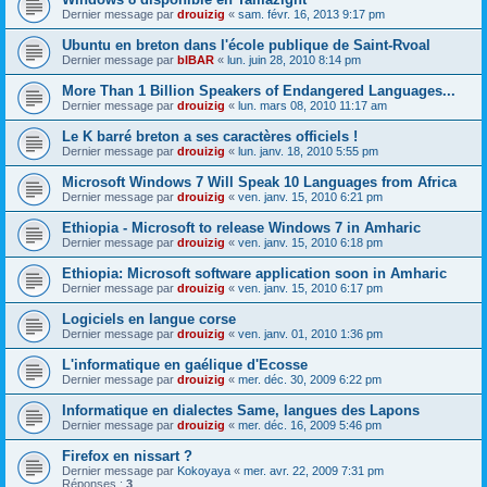
Dernier message par
drouizig
«
sam. févr. 16, 2013 9:17 pm
Ubuntu en breton dans l'école publique de Saint-Rvoal
Dernier message par
bIBAR
«
lun. juin 28, 2010 8:14 pm
More Than 1 Billion Speakers of Endangered Languages...
Dernier message par
drouizig
«
lun. mars 08, 2010 11:17 am
Le K barré breton a ses caractères officiels !
Dernier message par
drouizig
«
lun. janv. 18, 2010 5:55 pm
Microsoft Windows 7 Will Speak 10 Languages from Africa
Dernier message par
drouizig
«
ven. janv. 15, 2010 6:21 pm
Ethiopia - Microsoft to release Windows 7 in Amharic
Dernier message par
drouizig
«
ven. janv. 15, 2010 6:18 pm
Ethiopia: Microsoft software application soon in Amharic
Dernier message par
drouizig
«
ven. janv. 15, 2010 6:17 pm
Logiciels en langue corse
Dernier message par
drouizig
«
ven. janv. 01, 2010 1:36 pm
L'informatique en gaélique d'Ecosse
Dernier message par
drouizig
«
mer. déc. 30, 2009 6:22 pm
Informatique en dialectes Same, langues des Lapons
Dernier message par
drouizig
«
mer. déc. 16, 2009 5:46 pm
Firefox en nissart ?
Dernier message par
Kokoyaya
«
mer. avr. 22, 2009 7:31 pm
Réponses :
3