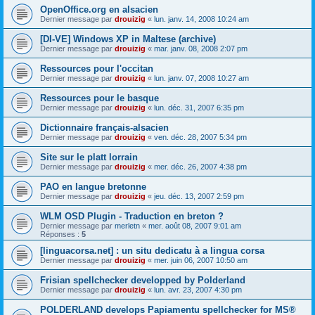
OpenOffice.org en alsacien
Dernier message par
drouizig
«
lun. janv. 14, 2008 10:24 am
[DI-VE] Windows XP in Maltese (archive)
Dernier message par
drouizig
«
mar. janv. 08, 2008 2:07 pm
Ressources pour l'occitan
Dernier message par
drouizig
«
lun. janv. 07, 2008 10:27 am
Ressources pour le basque
Dernier message par
drouizig
«
lun. déc. 31, 2007 6:35 pm
Dictionnaire français-alsacien
Dernier message par
drouizig
«
ven. déc. 28, 2007 5:34 pm
Site sur le platt lorrain
Dernier message par
drouizig
«
mer. déc. 26, 2007 4:38 pm
PAO en langue bretonne
Dernier message par
drouizig
«
jeu. déc. 13, 2007 2:59 pm
WLM OSD Plugin - Traduction en breton ?
Dernier message par
merletn
«
mer. août 08, 2007 9:01 am
Réponses :
5
[linguacorsa.net] : un situ dedicatu à a lingua corsa
Dernier message par
drouizig
«
mer. juin 06, 2007 10:50 am
Frisian spellchecker developped by Polderland
Dernier message par
drouizig
«
lun. avr. 23, 2007 4:30 pm
POLDERLAND develops Papiamentu spellchecker for MS®