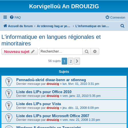
Korvigelloù An DROUIZIG
FAQ
Connexion
R
Accueil du forum
Ar stlenneg hag ar yezhoù bihan er bed a-bezh
L'informatique en langues régionales et minoritaires
e
L'informatique en langues régionales et
c
minoritaires
h
Rechercher
Recherche avanc
Nouveau sujet
e
r
1
2
Suivant
56 sujets
c
Sujets
h
Pennadoù-skrid diwar-benn ar stlenneg
e
Dernier message par
drouizig
«
lun. févr. 01, 2010 3:31 pm
r
Liste des LIPs pour Office 2010
Dernier message par
drouizig
«
ven. janv. 22, 2010 5:35 pm
Liste des LIPs pour Vista
Dernier message par
drouizig
«
jeu. déc. 11, 2008 6:09 pm
Liste des LIPs pour Microsoft Office 2007
Dernier message par
drouizig
«
ven. nov. 21, 2008 1:20 pm
Windows 8 disponible en Tamazight