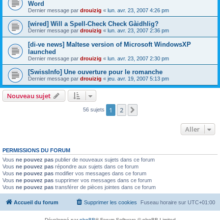
Word
Dernier message par
drouizig
«
lun. avr. 23, 2007 4:26 pm
[wired] Will a Spell-Check Check Gàidhlig?
Dernier message par
drouizig
«
lun. avr. 23, 2007 2:36 pm
[di-ve news] Maltese version of Microsoft WindowsXP
launched
Dernier message par
drouizig
«
lun. avr. 23, 2007 2:30 pm
[SwissInfo] Une ouverture pour le romanche
Dernier message par
drouizig
«
jeu. avr. 19, 2007 5:13 pm
Nouveau sujet
1
2
Suivant
56 sujets
Aller
PERMISSIONS DU FORUM
Vous
ne pouvez pas
publier de nouveaux sujets dans ce forum
Vous
ne pouvez pas
répondre aux sujets dans ce forum
Vous
ne pouvez pas
modifier vos messages dans ce forum
Vous
ne pouvez pas
supprimer vos messages dans ce forum
Vous
ne pouvez pas
transférer de pièces jointes dans ce forum
Accueil du forum
Supprimer les cookies
Fuseau horaire sur
UTC+01:00
Développé par
phpBB
® Forum Software © phpBB Limited