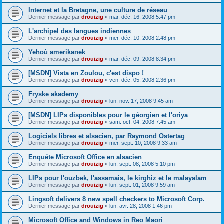
Internet et la Bretagne, une culture de réseau
Dernier message par
drouizig
«
mar. déc. 16, 2008 5:47 pm
L'archipel des langues indiennes
Dernier message par
drouizig
«
mer. déc. 10, 2008 2:48 pm
Yehoù amerikanek
Dernier message par
drouizig
«
mar. déc. 09, 2008 8:34 pm
[MSDN] Vista en Zoulou, c'est dispo !
Dernier message par
drouizig
«
ven. déc. 05, 2008 2:36 pm
Fryske akademy
Dernier message par
drouizig
«
lun. nov. 17, 2008 9:45 am
[MSDN] LIPs disponibles pour le géorgien et l'oriya
Dernier message par
drouizig
«
sam. oct. 04, 2008 7:45 am
Logiciels libres et alsacien, par Raymond Ostertag
Dernier message par
drouizig
«
mer. sept. 10, 2008 9:33 am
Enquête Microsoft Office en alsacien
Dernier message par
drouizig
«
lun. sept. 08, 2008 5:10 pm
LIPs pour l'ouzbek, l'assamais, le kirghiz et le malayalam
Dernier message par
drouizig
«
lun. sept. 01, 2008 9:59 am
Lingsoft delivers 8 new spell checkers to Microsoft Corp.
Dernier message par
drouizig
«
lun. avr. 28, 2008 1:46 pm
Microsoft Office and Windows in Reo Maori