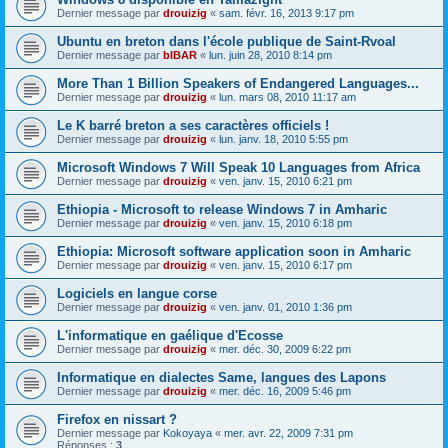
Dernier message par
drouizig
«
sam. févr. 16, 2013 9:17 pm
Ubuntu en breton dans l'école publique de Saint-Rvoal
Dernier message par
bIBAR
«
lun. juin 28, 2010 8:14 pm
More Than 1 Billion Speakers of Endangered Languages...
Dernier message par
drouizig
«
lun. mars 08, 2010 11:17 am
Le K barré breton a ses caractères officiels !
Dernier message par
drouizig
«
lun. janv. 18, 2010 5:55 pm
Microsoft Windows 7 Will Speak 10 Languages from Africa
Dernier message par
drouizig
«
ven. janv. 15, 2010 6:21 pm
Ethiopia - Microsoft to release Windows 7 in Amharic
Dernier message par
drouizig
«
ven. janv. 15, 2010 6:18 pm
Ethiopia: Microsoft software application soon in Amharic
Dernier message par
drouizig
«
ven. janv. 15, 2010 6:17 pm
Logiciels en langue corse
Dernier message par
drouizig
«
ven. janv. 01, 2010 1:36 pm
L'informatique en gaélique d'Ecosse
Dernier message par
drouizig
«
mer. déc. 30, 2009 6:22 pm
Informatique en dialectes Same, langues des Lapons
Dernier message par
drouizig
«
mer. déc. 16, 2009 5:46 pm
Firefox en nissart ?
Dernier message par
Kokoyaya
«
mer. avr. 22, 2009 7:31 pm
Réponses :
3