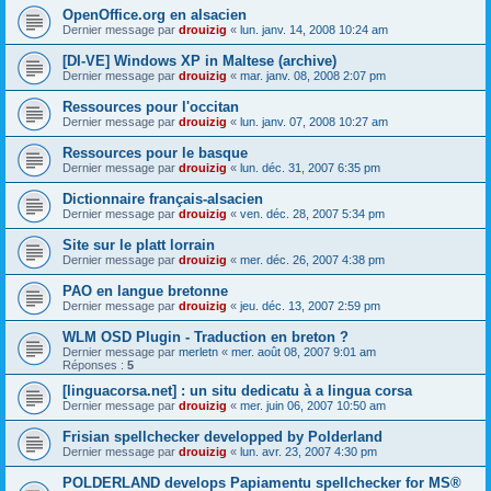
OpenOffice.org en alsacien
Dernier message par
drouizig
«
lun. janv. 14, 2008 10:24 am
[DI-VE] Windows XP in Maltese (archive)
Dernier message par
drouizig
«
mar. janv. 08, 2008 2:07 pm
Ressources pour l'occitan
Dernier message par
drouizig
«
lun. janv. 07, 2008 10:27 am
Ressources pour le basque
Dernier message par
drouizig
«
lun. déc. 31, 2007 6:35 pm
Dictionnaire français-alsacien
Dernier message par
drouizig
«
ven. déc. 28, 2007 5:34 pm
Site sur le platt lorrain
Dernier message par
drouizig
«
mer. déc. 26, 2007 4:38 pm
PAO en langue bretonne
Dernier message par
drouizig
«
jeu. déc. 13, 2007 2:59 pm
WLM OSD Plugin - Traduction en breton ?
Dernier message par
merletn
«
mer. août 08, 2007 9:01 am
Réponses :
5
[linguacorsa.net] : un situ dedicatu à a lingua corsa
Dernier message par
drouizig
«
mer. juin 06, 2007 10:50 am
Frisian spellchecker developped by Polderland
Dernier message par
drouizig
«
lun. avr. 23, 2007 4:30 pm
POLDERLAND develops Papiamentu spellchecker for MS®