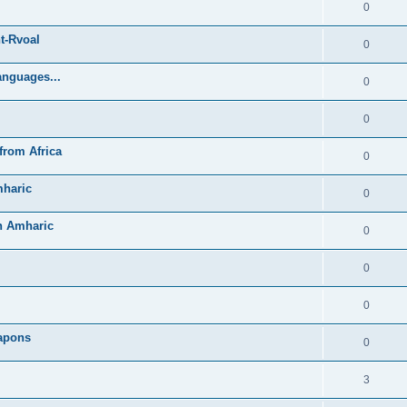
0
t-Rvoal
0
anguages...
0
0
from Africa
0
mharic
0
in Amharic
0
0
0
Lapons
0
3