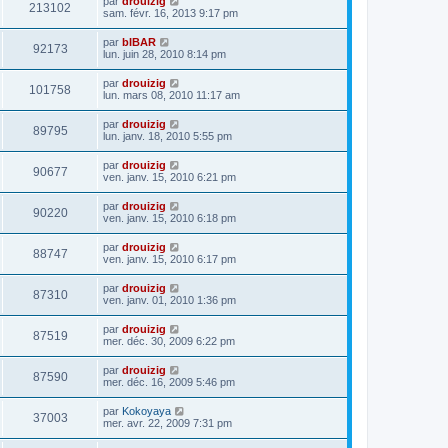
par
drouizig
213102
sam. févr. 16, 2013 9:17 pm
par
bIBAR
92173
lun. juin 28, 2010 8:14 pm
par
drouizig
101758
lun. mars 08, 2010 11:17 am
par
drouizig
89795
lun. janv. 18, 2010 5:55 pm
par
drouizig
90677
ven. janv. 15, 2010 6:21 pm
par
drouizig
90220
ven. janv. 15, 2010 6:18 pm
par
drouizig
88747
ven. janv. 15, 2010 6:17 pm
par
drouizig
87310
ven. janv. 01, 2010 1:36 pm
par
drouizig
87519
mer. déc. 30, 2009 6:22 pm
par
drouizig
87590
mer. déc. 16, 2009 5:46 pm
par
Kokoyaya
37003
mer. avr. 22, 2009 7:31 pm