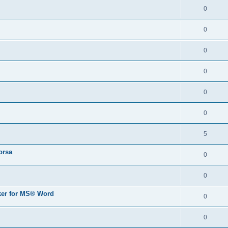
0
0
0
0
0
0
5
orsa
0
0
er for MS® Word
0
0