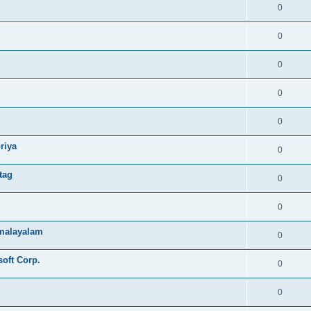
0
0
0
0
0
riya
0
tag
0
0
e malayalam
0
soft Corp.
0
0