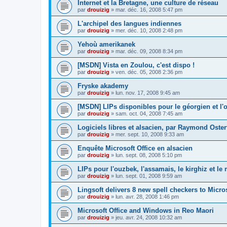
Internet et la Bretagne, une culture de réseau
par
drouizig
»
mar. déc. 16, 2008 5:47 pm
L'archipel des langues indiennes
par
drouizig
»
mer. déc. 10, 2008 2:48 pm
Yehoù amerikanek
par
drouizig
»
mar. déc. 09, 2008 8:34 pm
[MSDN] Vista en Zoulou, c'est dispo !
par
drouizig
»
ven. déc. 05, 2008 2:36 pm
Fryske akademy
par
drouizig
»
lun. nov. 17, 2008 9:45 am
[MSDN] LIPs disponibles pour le géorgien et l'o
par
drouizig
»
sam. oct. 04, 2008 7:45 am
Logiciels libres et alsacien, par Raymond Oster
par
drouizig
»
mer. sept. 10, 2008 9:33 am
Enquête Microsoft Office en alsacien
par
drouizig
»
lun. sept. 08, 2008 5:10 pm
LIPs pour l'ouzbek, l'assamais, le kirghiz et l
par
drouizig
»
lun. sept. 01, 2008 9:59 am
Lingsoft delivers 8 new spell checkers to Micro
par
drouizig
»
lun. avr. 28, 2008 1:46 pm
Microsoft Office and Windows in Reo Maori
par
drouizig
»
jeu. avr. 24, 2008 10:32 am