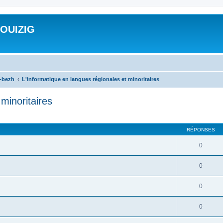
ROUIZIG
a-bezh
L'informatique en langues régionales et minoritaires
minoritaires
cher
cherche avancée
RÉPONSES
0
0
0
0