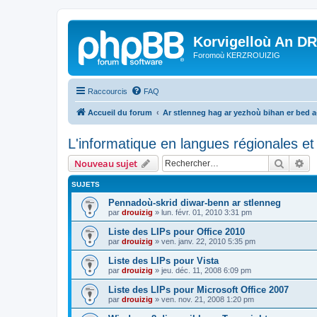
Korvigelloù An D
Foromoù KERZROUIZIG
Raccourcis
FAQ
Accueil du forum
Ar stlenneg hag ar yezhoù bihan er bed 
L'informatique en langues régionales et 
Recher
Re
Nouveau sujet
SUJETS
Pennadoù-skrid diwar-benn ar stlenneg
par
drouizig
»
lun. févr. 01, 2010 3:31 pm
Liste des LIPs pour Office 2010
par
drouizig
»
ven. janv. 22, 2010 5:35 pm
Liste des LIPs pour Vista
par
drouizig
»
jeu. déc. 11, 2008 6:09 pm
Liste des LIPs pour Microsoft Office 2007
par
drouizig
»
ven. nov. 21, 2008 1:20 pm