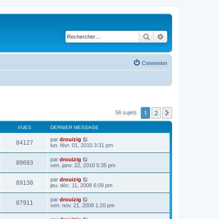
Rechercher
Recherche avancé
Connexion
1
2
Suivant
56 sujets
VUES
DERNIER MESSAGE
par
drouizig
84127
lun. févr. 01, 2010 3:31 pm
par
drouizig
89693
ven. janv. 22, 2010 5:35 pm
par
drouizig
89138
jeu. déc. 11, 2008 6:09 pm
par
drouizig
87911
ven. nov. 21, 2008 1:20 pm