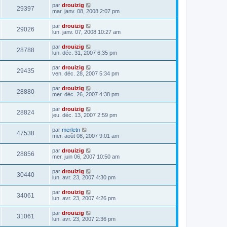
par
drouizig
29397
mar. janv. 08, 2008 2:07 pm
par
drouizig
29026
lun. janv. 07, 2008 10:27 am
par
drouizig
28788
lun. déc. 31, 2007 6:35 pm
par
drouizig
29435
ven. déc. 28, 2007 5:34 pm
par
drouizig
28880
mer. déc. 26, 2007 4:38 pm
par
drouizig
28824
jeu. déc. 13, 2007 2:59 pm
par
merletn
47538
mer. août 08, 2007 9:01 am
par
drouizig
28856
mer. juin 06, 2007 10:50 am
par
drouizig
30440
lun. avr. 23, 2007 4:30 pm
par
drouizig
34061
lun. avr. 23, 2007 4:26 pm
par
drouizig
31061
lun. avr. 23, 2007 2:36 pm