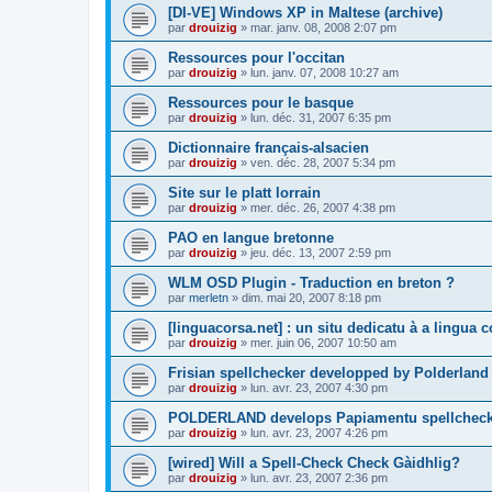
[DI-VE] Windows XP in Maltese (archive)
par
drouizig
»
mar. janv. 08, 2008 2:07 pm
Ressources pour l'occitan
par
drouizig
»
lun. janv. 07, 2008 10:27 am
Ressources pour le basque
par
drouizig
»
lun. déc. 31, 2007 6:35 pm
Dictionnaire français-alsacien
par
drouizig
»
ven. déc. 28, 2007 5:34 pm
Site sur le platt lorrain
par
drouizig
»
mer. déc. 26, 2007 4:38 pm
PAO en langue bretonne
par
drouizig
»
jeu. déc. 13, 2007 2:59 pm
WLM OSD Plugin - Traduction en breton ?
par
merletn
»
dim. mai 20, 2007 8:18 pm
[linguacorsa.net] : un situ dedicatu à a lingua c
par
drouizig
»
mer. juin 06, 2007 10:50 am
Frisian spellchecker developped by Polderland
par
drouizig
»
lun. avr. 23, 2007 4:30 pm
POLDERLAND develops Papiamentu spellcheck
par
drouizig
»
lun. avr. 23, 2007 4:26 pm
[wired] Will a Spell-Check Check Gàidhlig?
par
drouizig
»
lun. avr. 23, 2007 2:36 pm