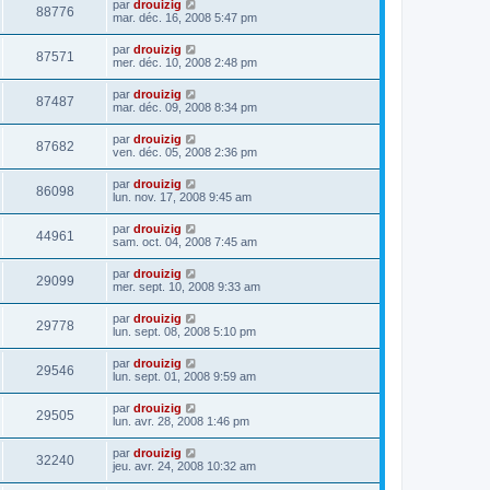
par
drouizig
88776
mar. déc. 16, 2008 5:47 pm
par
drouizig
87571
mer. déc. 10, 2008 2:48 pm
par
drouizig
87487
mar. déc. 09, 2008 8:34 pm
par
drouizig
87682
ven. déc. 05, 2008 2:36 pm
par
drouizig
86098
lun. nov. 17, 2008 9:45 am
par
drouizig
44961
sam. oct. 04, 2008 7:45 am
par
drouizig
29099
mer. sept. 10, 2008 9:33 am
par
drouizig
29778
lun. sept. 08, 2008 5:10 pm
par
drouizig
29546
lun. sept. 01, 2008 9:59 am
par
drouizig
29505
lun. avr. 28, 2008 1:46 pm
par
drouizig
32240
jeu. avr. 24, 2008 10:32 am