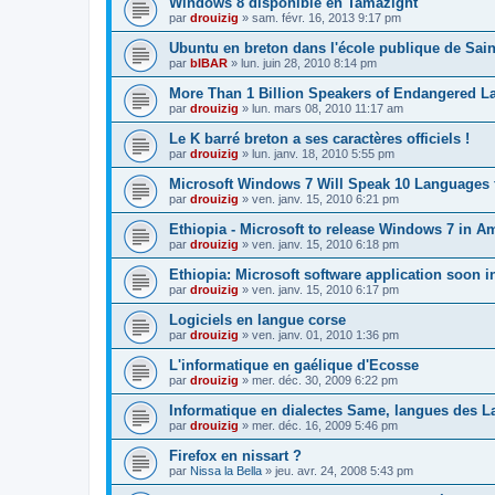
Windows 8 disponible en Tamazight
par
drouizig
»
sam. févr. 16, 2013 9:17 pm
Ubuntu en breton dans l'école publique de Sain
par
bIBAR
»
lun. juin 28, 2010 8:14 pm
More Than 1 Billion Speakers of Endangered L
par
drouizig
»
lun. mars 08, 2010 11:17 am
Le K barré breton a ses caractères officiels !
par
drouizig
»
lun. janv. 18, 2010 5:55 pm
Microsoft Windows 7 Will Speak 10 Languages 
par
drouizig
»
ven. janv. 15, 2010 6:21 pm
Ethiopia - Microsoft to release Windows 7 in A
par
drouizig
»
ven. janv. 15, 2010 6:18 pm
Ethiopia: Microsoft software application soon 
par
drouizig
»
ven. janv. 15, 2010 6:17 pm
Logiciels en langue corse
par
drouizig
»
ven. janv. 01, 2010 1:36 pm
L'informatique en gaélique d'Ecosse
par
drouizig
»
mer. déc. 30, 2009 6:22 pm
Informatique en dialectes Same, langues des 
par
drouizig
»
mer. déc. 16, 2009 5:46 pm
Firefox en nissart ?
par
Nissa la Bella
»
jeu. avr. 24, 2008 5:43 pm