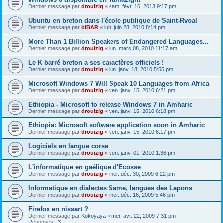
Dernier message par
drouizig
«
sam. févr. 16, 2013 9:17 pm
Ubuntu en breton dans l'école publique de Saint-Rvoal
Dernier message par
bIBAR
«
lun. juin 28, 2010 8:14 pm
More Than 1 Billion Speakers of Endangered Languages...
Dernier message par
drouizig
«
lun. mars 08, 2010 11:17 am
Le K barré breton a ses caractères officiels !
Dernier message par
drouizig
«
lun. janv. 18, 2010 5:55 pm
Microsoft Windows 7 Will Speak 10 Languages from Africa
Dernier message par
drouizig
«
ven. janv. 15, 2010 6:21 pm
Ethiopia - Microsoft to release Windows 7 in Amharic
Dernier message par
drouizig
«
ven. janv. 15, 2010 6:18 pm
Ethiopia: Microsoft software application soon in Amharic
Dernier message par
drouizig
«
ven. janv. 15, 2010 6:17 pm
Logiciels en langue corse
Dernier message par
drouizig
«
ven. janv. 01, 2010 1:36 pm
L'informatique en gaélique d'Ecosse
Dernier message par
drouizig
«
mer. déc. 30, 2009 6:22 pm
Informatique en dialectes Same, langues des Lapons
Dernier message par
drouizig
«
mer. déc. 16, 2009 5:46 pm
Firefox en nissart ?
Dernier message par
Kokoyaya
«
mer. avr. 22, 2009 7:31 pm
Réponses :
3