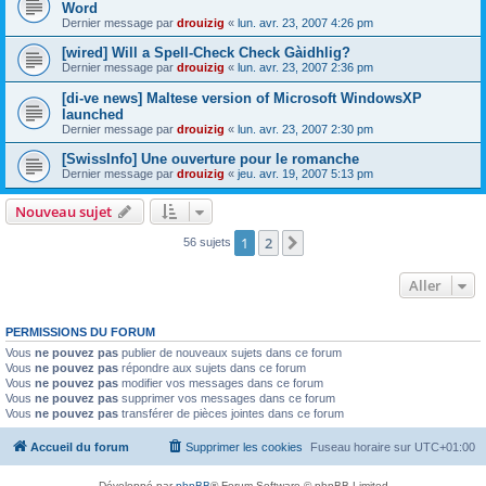
Word
Dernier message par
drouizig
«
lun. avr. 23, 2007 4:26 pm
[wired] Will a Spell-Check Check Gàidhlig?
Dernier message par
drouizig
«
lun. avr. 23, 2007 2:36 pm
[di-ve news] Maltese version of Microsoft WindowsXP
launched
Dernier message par
drouizig
«
lun. avr. 23, 2007 2:30 pm
[SwissInfo] Une ouverture pour le romanche
Dernier message par
drouizig
«
jeu. avr. 19, 2007 5:13 pm
Nouveau sujet
1
2
Suivant
56 sujets
Aller
PERMISSIONS DU FORUM
Vous
ne pouvez pas
publier de nouveaux sujets dans ce forum
Vous
ne pouvez pas
répondre aux sujets dans ce forum
Vous
ne pouvez pas
modifier vos messages dans ce forum
Vous
ne pouvez pas
supprimer vos messages dans ce forum
Vous
ne pouvez pas
transférer de pièces jointes dans ce forum
Accueil du forum
Supprimer les cookies
Fuseau horaire sur
UTC+01:00
Développé par
phpBB
® Forum Software © phpBB Limited