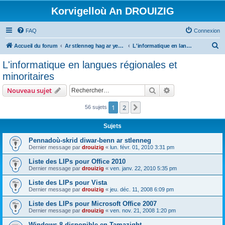
Korvigelloù An DROUIZIG
FAQ
Connexion
R
Accueil du forum
Ar stlenneg hag ar yezhoù bihan er bed a-bezh
L'informatique en langues régionales et minoritaires
e
L'informatique en langues régionales et
c
minoritaires
h
Rechercher
Recherche avanc
Nouveau sujet
e
r
1
2
Suivant
56 sujets
c
Sujets
h
Pennadoù-skrid diwar-benn ar stlenneg
e
Dernier message par
drouizig
«
lun. févr. 01, 2010 3:31 pm
r
Liste des LIPs pour Office 2010
Dernier message par
drouizig
«
ven. janv. 22, 2010 5:35 pm
Liste des LIPs pour Vista
Dernier message par
drouizig
«
jeu. déc. 11, 2008 6:09 pm
Liste des LIPs pour Microsoft Office 2007
Dernier message par
drouizig
«
ven. nov. 21, 2008 1:20 pm
Windows 8 disponible en Tamazight