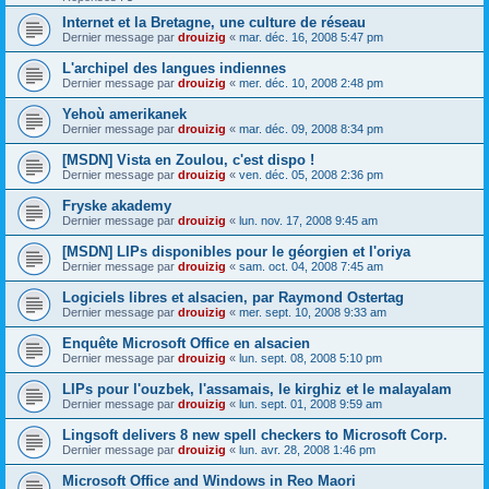
Internet et la Bretagne, une culture de réseau
Dernier message par
drouizig
«
mar. déc. 16, 2008 5:47 pm
L'archipel des langues indiennes
Dernier message par
drouizig
«
mer. déc. 10, 2008 2:48 pm
Yehoù amerikanek
Dernier message par
drouizig
«
mar. déc. 09, 2008 8:34 pm
[MSDN] Vista en Zoulou, c'est dispo !
Dernier message par
drouizig
«
ven. déc. 05, 2008 2:36 pm
Fryske akademy
Dernier message par
drouizig
«
lun. nov. 17, 2008 9:45 am
[MSDN] LIPs disponibles pour le géorgien et l'oriya
Dernier message par
drouizig
«
sam. oct. 04, 2008 7:45 am
Logiciels libres et alsacien, par Raymond Ostertag
Dernier message par
drouizig
«
mer. sept. 10, 2008 9:33 am
Enquête Microsoft Office en alsacien
Dernier message par
drouizig
«
lun. sept. 08, 2008 5:10 pm
LIPs pour l'ouzbek, l'assamais, le kirghiz et le malayalam
Dernier message par
drouizig
«
lun. sept. 01, 2008 9:59 am
Lingsoft delivers 8 new spell checkers to Microsoft Corp.
Dernier message par
drouizig
«
lun. avr. 28, 2008 1:46 pm
Microsoft Office and Windows in Reo Maori