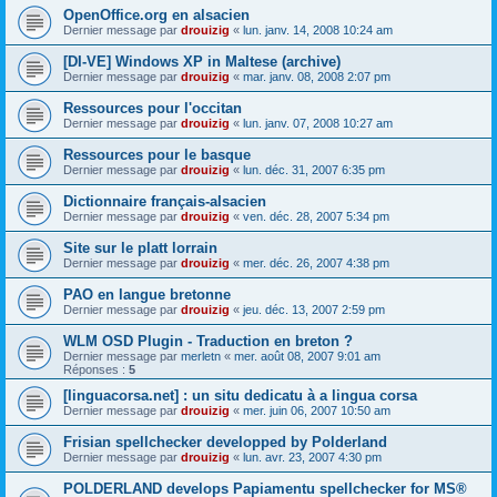
OpenOffice.org en alsacien
Dernier message par
drouizig
«
lun. janv. 14, 2008 10:24 am
[DI-VE] Windows XP in Maltese (archive)
Dernier message par
drouizig
«
mar. janv. 08, 2008 2:07 pm
Ressources pour l'occitan
Dernier message par
drouizig
«
lun. janv. 07, 2008 10:27 am
Ressources pour le basque
Dernier message par
drouizig
«
lun. déc. 31, 2007 6:35 pm
Dictionnaire français-alsacien
Dernier message par
drouizig
«
ven. déc. 28, 2007 5:34 pm
Site sur le platt lorrain
Dernier message par
drouizig
«
mer. déc. 26, 2007 4:38 pm
PAO en langue bretonne
Dernier message par
drouizig
«
jeu. déc. 13, 2007 2:59 pm
WLM OSD Plugin - Traduction en breton ?
Dernier message par
merletn
«
mer. août 08, 2007 9:01 am
Réponses :
5
[linguacorsa.net] : un situ dedicatu à a lingua corsa
Dernier message par
drouizig
«
mer. juin 06, 2007 10:50 am
Frisian spellchecker developped by Polderland
Dernier message par
drouizig
«
lun. avr. 23, 2007 4:30 pm
POLDERLAND develops Papiamentu spellchecker for MS®