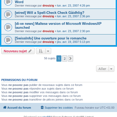
Word
Dernier message par
drouizig
«
lun. avr. 23, 2007 4:26 pm
[wired] Will a Spell-Check Check Gàidhlig?
Dernier message par
drouizig
«
lun. avr. 23, 2007 2:36 pm
[di-ve news] Maltese version of Microsoft WindowsXP
launched
Dernier message par
drouizig
«
lun. avr. 23, 2007 2:30 pm
[SwissInfo] Une ouverture pour le romanche
Dernier message par
drouizig
«
jeu. avr. 19, 2007 5:13 pm
Nouveau sujet
1
2
Suivant
56 sujets
Aller
PERMISSIONS DU FORUM
Vous
ne pouvez pas
publier de nouveaux sujets dans ce forum
Vous
ne pouvez pas
répondre aux sujets dans ce forum
Vous
ne pouvez pas
modifier vos messages dans ce forum
Vous
ne pouvez pas
supprimer vos messages dans ce forum
Vous
ne pouvez pas
transférer de pièces jointes dans ce forum
Accueil du forum
Supprimer les cookies
Fuseau horaire sur
UTC+01:00
Développé par
phpBB
® Forum Software © phpBB Limited