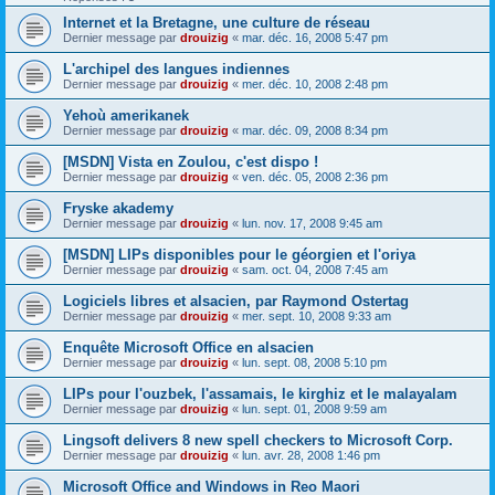
Internet et la Bretagne, une culture de réseau
Dernier message par
drouizig
«
mar. déc. 16, 2008 5:47 pm
L'archipel des langues indiennes
Dernier message par
drouizig
«
mer. déc. 10, 2008 2:48 pm
Yehoù amerikanek
Dernier message par
drouizig
«
mar. déc. 09, 2008 8:34 pm
[MSDN] Vista en Zoulou, c'est dispo !
Dernier message par
drouizig
«
ven. déc. 05, 2008 2:36 pm
Fryske akademy
Dernier message par
drouizig
«
lun. nov. 17, 2008 9:45 am
[MSDN] LIPs disponibles pour le géorgien et l'oriya
Dernier message par
drouizig
«
sam. oct. 04, 2008 7:45 am
Logiciels libres et alsacien, par Raymond Ostertag
Dernier message par
drouizig
«
mer. sept. 10, 2008 9:33 am
Enquête Microsoft Office en alsacien
Dernier message par
drouizig
«
lun. sept. 08, 2008 5:10 pm
LIPs pour l'ouzbek, l'assamais, le kirghiz et le malayalam
Dernier message par
drouizig
«
lun. sept. 01, 2008 9:59 am
Lingsoft delivers 8 new spell checkers to Microsoft Corp.
Dernier message par
drouizig
«
lun. avr. 28, 2008 1:46 pm
Microsoft Office and Windows in Reo Maori