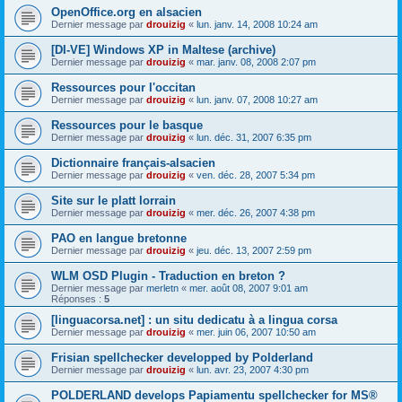
OpenOffice.org en alsacien
Dernier message par
drouizig
«
lun. janv. 14, 2008 10:24 am
[DI-VE] Windows XP in Maltese (archive)
Dernier message par
drouizig
«
mar. janv. 08, 2008 2:07 pm
Ressources pour l'occitan
Dernier message par
drouizig
«
lun. janv. 07, 2008 10:27 am
Ressources pour le basque
Dernier message par
drouizig
«
lun. déc. 31, 2007 6:35 pm
Dictionnaire français-alsacien
Dernier message par
drouizig
«
ven. déc. 28, 2007 5:34 pm
Site sur le platt lorrain
Dernier message par
drouizig
«
mer. déc. 26, 2007 4:38 pm
PAO en langue bretonne
Dernier message par
drouizig
«
jeu. déc. 13, 2007 2:59 pm
WLM OSD Plugin - Traduction en breton ?
Dernier message par
merletn
«
mer. août 08, 2007 9:01 am
Réponses :
5
[linguacorsa.net] : un situ dedicatu à a lingua corsa
Dernier message par
drouizig
«
mer. juin 06, 2007 10:50 am
Frisian spellchecker developped by Polderland
Dernier message par
drouizig
«
lun. avr. 23, 2007 4:30 pm
POLDERLAND develops Papiamentu spellchecker for MS®