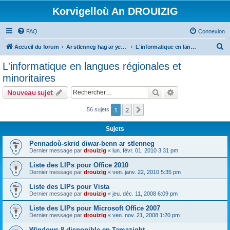
Korvigelloù An DROUIZIG
FAQ
Connexion
R
Accueil du forum
Ar stlenneg hag ar yezhoù bihan er bed a-bezh
L'informatique en langues régionales et minoritaires
e
L'informatique en langues régionales et
c
minoritaires
h
Rechercher
Recherche avanc
Nouveau sujet
e
r
1
2
Suivant
56 sujets
c
Sujets
h
Pennadoù-skrid diwar-benn ar stlenneg
e
Dernier message par
drouizig
«
lun. févr. 01, 2010 3:31 pm
r
Liste des LIPs pour Office 2010
Dernier message par
drouizig
«
ven. janv. 22, 2010 5:35 pm
Liste des LIPs pour Vista
Dernier message par
drouizig
«
jeu. déc. 11, 2008 6:09 pm
Liste des LIPs pour Microsoft Office 2007
Dernier message par
drouizig
«
ven. nov. 21, 2008 1:20 pm
Windows 8 disponible en Tamazight