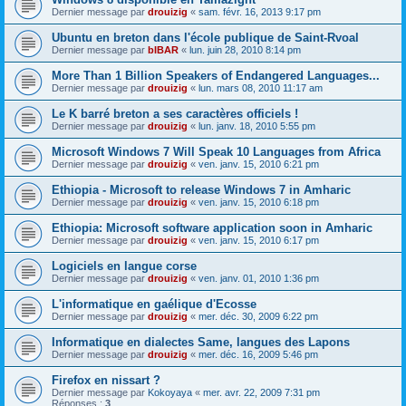
Dernier message par
drouizig
«
sam. févr. 16, 2013 9:17 pm
Ubuntu en breton dans l'école publique de Saint-Rvoal
Dernier message par
bIBAR
«
lun. juin 28, 2010 8:14 pm
More Than 1 Billion Speakers of Endangered Languages...
Dernier message par
drouizig
«
lun. mars 08, 2010 11:17 am
Le K barré breton a ses caractères officiels !
Dernier message par
drouizig
«
lun. janv. 18, 2010 5:55 pm
Microsoft Windows 7 Will Speak 10 Languages from Africa
Dernier message par
drouizig
«
ven. janv. 15, 2010 6:21 pm
Ethiopia - Microsoft to release Windows 7 in Amharic
Dernier message par
drouizig
«
ven. janv. 15, 2010 6:18 pm
Ethiopia: Microsoft software application soon in Amharic
Dernier message par
drouizig
«
ven. janv. 15, 2010 6:17 pm
Logiciels en langue corse
Dernier message par
drouizig
«
ven. janv. 01, 2010 1:36 pm
L'informatique en gaélique d'Ecosse
Dernier message par
drouizig
«
mer. déc. 30, 2009 6:22 pm
Informatique en dialectes Same, langues des Lapons
Dernier message par
drouizig
«
mer. déc. 16, 2009 5:46 pm
Firefox en nissart ?
Dernier message par
Kokoyaya
«
mer. avr. 22, 2009 7:31 pm
Réponses :
3