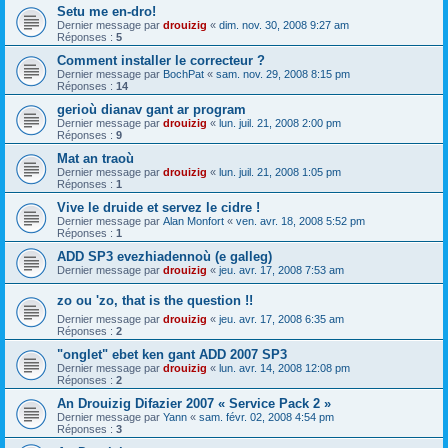
Setu me en-dro!
Dernier message par
drouizig
«
dim. nov. 30, 2008 9:27 am
Réponses :
5
Comment installer le correcteur ?
Dernier message par
BochPat
«
sam. nov. 29, 2008 8:15 pm
Réponses :
14
gerioù dianav gant ar program
Dernier message par
drouizig
«
lun. juil. 21, 2008 2:00 pm
Réponses :
9
Mat an traoù
Dernier message par
drouizig
«
lun. juil. 21, 2008 1:05 pm
Réponses :
1
Vive le druide et servez le cidre !
Dernier message par
Alan Monfort
«
ven. avr. 18, 2008 5:52 pm
Réponses :
1
ADD SP3 evezhiadennoù (e galleg)
Dernier message par
drouizig
«
jeu. avr. 17, 2008 7:53 am
zo ou 'zo, that is the question !!
Dernier message par
drouizig
«
jeu. avr. 17, 2008 6:35 am
Réponses :
2
"onglet" ebet ken gant ADD 2007 SP3
Dernier message par
drouizig
«
lun. avr. 14, 2008 12:08 pm
Réponses :
2
An Drouizig Difazier 2007 « Service Pack 2 »
Dernier message par
Yann
«
sam. févr. 02, 2008 4:54 pm
Réponses :
3