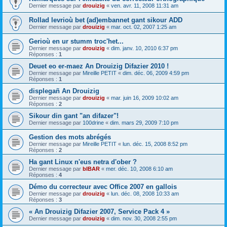
Dernier message par
drouizig
«
ven. avr. 11, 2008 11:31 am
Rollad levrioù bet (ad)embannet gant sikour ADD
Dernier message par
drouizig
«
mar. oct. 02, 2007 1:25 am
Gerioù en ur stumm troc'het...
Dernier message par
drouizig
«
dim. janv. 10, 2010 6:37 pm
Réponses :
1
Deuet eo er-maez An Drouizig Difazier 2010 !
Dernier message par
Mireille PETIT
«
dim. déc. 06, 2009 4:59 pm
Réponses :
1
displegañ An Drouizig
Dernier message par
drouizig
«
mar. juin 16, 2009 10:02 am
Réponses :
2
Sikour din gant "an difazer"!
Dernier message par
100drine
«
dim. mars 29, 2009 7:10 pm
Gestion des mots abrégés
Dernier message par
Mireille PETIT
«
lun. déc. 15, 2008 8:52 pm
Réponses :
2
Ha gant Linux n'eus netra d'ober ?
Dernier message par
bIBAR
«
mer. déc. 10, 2008 6:10 am
Réponses :
4
Démo du correcteur avec Office 2007 en gallois
Dernier message par
drouizig
«
lun. déc. 08, 2008 10:33 am
Réponses :
3
« An Drouizig Difazier 2007, Service Pack 4 »
Dernier message par
drouizig
«
dim. nov. 30, 2008 2:55 pm