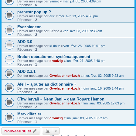
Dernier message par
yannig
«
mar. juil. 05, 2005 4:09 pm
Réponses :
6
prenestr pop up ?
Dernier message par
eric
«
mer. avr. 13, 2005 4:58 pm
Réponses :
2
Evezhiadenn
Dernier message par
Cédric
«
ven. avr. 08, 2005 9:33 am
Réponses :
2
ADD 3.0
Dernier message par
ki-dour
«
ven. févr. 25, 2005 10:51 pm
Réponses :
2
Breton opérationnel systématiquement
Dernier message par
drouizig
«
lun. févr. 21, 2005 4:40 pm
Réponses :
1
ADD 2.3.1
Dernier message par
Gweladenner-kozh
«
mer. févr. 02, 2005 9:23 am
Afell « ajouter au dictionnaire »
Dernier message par
Gweladenner-kozh
«
dim. janv. 16, 2005 1:44 pm
Réponses :
4
C'hwilervañ « Nenn Jani » gant Roparz Hemon
Dernier message par
Gweladenner-kozh
«
lun. janv. 03, 2005 12:03 pm
Réponses :
2
Mac- difazier
Dernier message par
drouizig
«
lun. janv. 03, 2005 10:52 am
Réponses :
1
Nouveau sujet