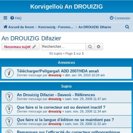
Korvigelloù An DROUIZIG
FAQ
Connexion
R
Accueil du forum
Kerzrouizig - Foromoù An Drouizig
An DROUIZIG Difazier
e
An DROUIZIG Difazier
c
Rechercher
Recherche avanc
Nouveau sujet
h
50 sujets • Page
1
sur
1
e
Annonces
r
c
Télécharger/Pellgargañ ADD 2007/HDA amañ
Dernier message par
drouizig
«
dim. avr. 04, 2010 10:24 am
h
e
Sujets
r
An Drouizig Difazier - Daveoù - Références
Dernier message par
drouizig
«
sam. nov. 29, 2008 11:47 am
Que faire si le correcteur est ou devient inactif ?
Dernier message par
drouizig
«
sam. nov. 29, 2008 11:34 am
Que faire si la langue d'édition ne se maintient pas ?
Dernier message par
drouizig
«
sam. nov. 29, 2008 11:32 am
Remarques sur l'efficacité du correcteur orthographique