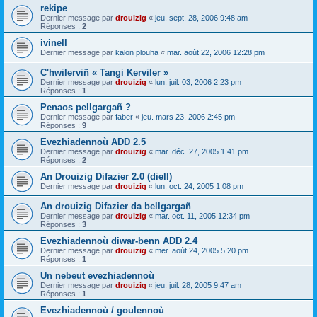
rekipe
Dernier message par
drouizig
«
jeu. sept. 28, 2006 9:48 am
Réponses :
2
ivinell
Dernier message par
kalon plouha
«
mar. août 22, 2006 12:28 pm
C'hwilerviñ « Tangi Kerviler »
Dernier message par
drouizig
«
lun. juil. 03, 2006 2:23 pm
Réponses :
1
Penaos pellgargañ ?
Dernier message par
faber
«
jeu. mars 23, 2006 2:45 pm
Réponses :
9
Evezhiadennoù ADD 2.5
Dernier message par
drouizig
«
mar. déc. 27, 2005 1:41 pm
Réponses :
2
An Drouizig Difazier 2.0 (diell)
Dernier message par
drouizig
«
lun. oct. 24, 2005 1:08 pm
An drouizig Difazier da bellgargañ
Dernier message par
drouizig
«
mar. oct. 11, 2005 12:34 pm
Réponses :
3
Evezhiadennoù diwar-benn ADD 2.4
Dernier message par
drouizig
«
mer. août 24, 2005 5:20 pm
Réponses :
1
Un nebeut evezhiadennoù
Dernier message par
drouizig
«
jeu. juil. 28, 2005 9:47 am
Réponses :
1
Evezhiadennoù / goulennoù