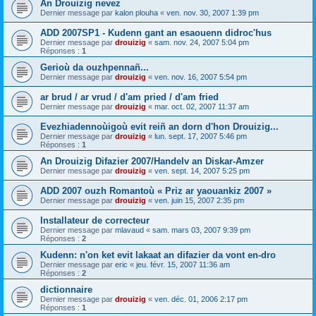
An Drouizig nevez
Dernier message par
kalon plouha
«
ven. nov. 30, 2007 1:39 pm
ADD 2007SP1 - Kudenn gant an esaouenn didroc'hus
Dernier message par
drouizig
«
sam. nov. 24, 2007 5:04 pm
Réponses :
1
Gerioù da ouzhpennañ...
Dernier message par
drouizig
«
ven. nov. 16, 2007 5:54 pm
ar brud / ar vrud / d'am pried / d'am fried
Dernier message par
drouizig
«
mar. oct. 02, 2007 11:37 am
Evezhiadennoùigoù evit reiñ an dorn d'hon Drouizig...
Dernier message par
drouizig
«
lun. sept. 17, 2007 5:46 pm
Réponses :
1
An Drouizig Difazier 2007/Handelv an Diskar-Amzer
Dernier message par
drouizig
«
ven. sept. 14, 2007 5:25 pm
ADD 2007 ouzh Romantoù « Priz ar yaouankiz 2007 »
Dernier message par
drouizig
«
ven. juin 15, 2007 2:35 pm
Installateur de correcteur
Dernier message par
mlavaud
«
sam. mars 03, 2007 9:39 pm
Réponses :
2
Kudenn: n'on ket evit lakaat an difazier da vont en-dro
Dernier message par
eric
«
jeu. févr. 15, 2007 11:36 am
Réponses :
2
dictionnaire
Dernier message par
drouizig
«
ven. déc. 01, 2006 2:17 pm
Réponses :
1