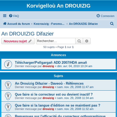
Korvigelloù An DROUIZIG
FAQ
Connexion
R
Accueil du forum
Kerzrouizig - Foromoù An Drouizig
An DROUIZIG Difazier
e
An DROUIZIG Difazier
c
Rechercher
Recherche avanc
Nouveau sujet
h
50 sujets • Page
1
sur
1
e
Annonces
r
c
Télécharger/Pellgargañ ADD 2007/HDA amañ
Dernier message par
drouizig
«
dim. avr. 04, 2010 10:24 am
h
e
Sujets
r
An Drouizig Difazier - Daveoù - Références
Dernier message par
drouizig
«
sam. nov. 29, 2008 11:47 am
Que faire si le correcteur est ou devient inactif ?
Dernier message par
drouizig
«
sam. nov. 29, 2008 11:34 am
Que faire si la langue d'édition ne se maintient pas ?
Dernier message par
drouizig
«
sam. nov. 29, 2008 11:32 am
Remarques sur l'efficacité du correcteur orthographique