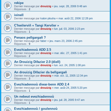
rekipe
Dernier message par
drouizig
«
jeu. sept. 28, 2006 9:48 am
Réponses :
2
ivinell
Dernier message par
kalon plouha
«
mar. août 22, 2006 12:28 pm
C'hwilerviñ « Tangi Kerviler »
Dernier message par
drouizig
«
lun. juil. 03, 2006 2:23 pm
Réponses :
1
Penaos pellgargañ ?
Dernier message par
faber
«
jeu. mars 23, 2006 2:45 pm
Réponses :
9
Evezhiadennoù ADD 2.5
Dernier message par
drouizig
«
mar. déc. 27, 2005 1:41 pm
Réponses :
2
An Drouizig Difazier 2.0 (diell)
Dernier message par
drouizig
«
lun. oct. 24, 2005 1:08 pm
An drouizig Difazier da bellgargañ
Dernier message par
drouizig
«
mar. oct. 11, 2005 12:34 pm
Réponses :
3
Evezhiadennoù diwar-benn ADD 2.4
Dernier message par
drouizig
«
mer. août 24, 2005 5:20 pm
Réponses :
1
Un nebeut evezhiadennoù
Dernier message par
drouizig
«
jeu. juil. 28, 2005 9:47 am
Réponses :
1
Evezhiadennoù / goulennoù