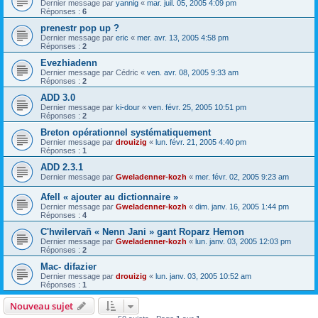
Dernier message par
yannig
«
mar. juil. 05, 2005 4:09 pm
Réponses :
6
prenestr pop up ?
Dernier message par
eric
«
mer. avr. 13, 2005 4:58 pm
Réponses :
2
Evezhiadenn
Dernier message par
Cédric
«
ven. avr. 08, 2005 9:33 am
Réponses :
2
ADD 3.0
Dernier message par
ki-dour
«
ven. févr. 25, 2005 10:51 pm
Réponses :
2
Breton opérationnel systématiquement
Dernier message par
drouizig
«
lun. févr. 21, 2005 4:40 pm
Réponses :
1
ADD 2.3.1
Dernier message par
Gweladenner-kozh
«
mer. févr. 02, 2005 9:23 am
Afell « ajouter au dictionnaire »
Dernier message par
Gweladenner-kozh
«
dim. janv. 16, 2005 1:44 pm
Réponses :
4
C'hwilervañ « Nenn Jani » gant Roparz Hemon
Dernier message par
Gweladenner-kozh
«
lun. janv. 03, 2005 12:03 pm
Réponses :
2
Mac- difazier
Dernier message par
drouizig
«
lun. janv. 03, 2005 10:52 am
Réponses :
1
Nouveau sujet