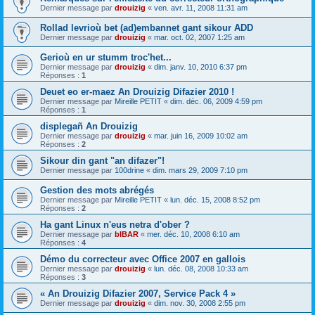
Dernier message par
drouizig
«
ven. avr. 11, 2008 11:31 am
Rollad levrioù bet (ad)embannet gant sikour ADD
Dernier message par
drouizig
«
mar. oct. 02, 2007 1:25 am
Gerioù en ur stumm troc'het...
Dernier message par
drouizig
«
dim. janv. 10, 2010 6:37 pm
Réponses :
1
Deuet eo er-maez An Drouizig Difazier 2010 !
Dernier message par
Mireille PETIT
«
dim. déc. 06, 2009 4:59 pm
Réponses :
1
displegañ An Drouizig
Dernier message par
drouizig
«
mar. juin 16, 2009 10:02 am
Réponses :
2
Sikour din gant "an difazer"!
Dernier message par
100drine
«
dim. mars 29, 2009 7:10 pm
Gestion des mots abrégés
Dernier message par
Mireille PETIT
«
lun. déc. 15, 2008 8:52 pm
Réponses :
2
Ha gant Linux n'eus netra d'ober ?
Dernier message par
bIBAR
«
mer. déc. 10, 2008 6:10 am
Réponses :
4
Démo du correcteur avec Office 2007 en gallois
Dernier message par
drouizig
«
lun. déc. 08, 2008 10:33 am
Réponses :
3
« An Drouizig Difazier 2007, Service Pack 4 »
Dernier message par
drouizig
«
dim. nov. 30, 2008 2:55 pm