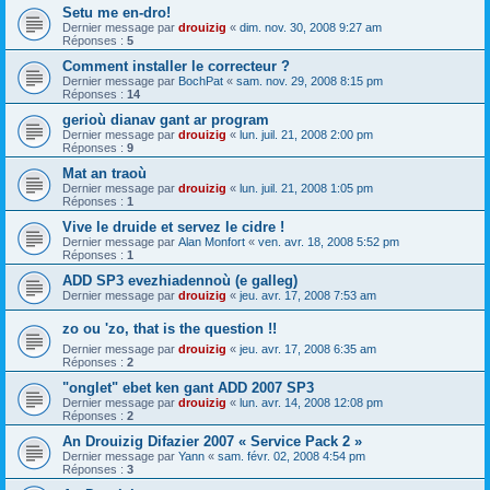
Setu me en-dro!
Dernier message par
drouizig
«
dim. nov. 30, 2008 9:27 am
Réponses :
5
Comment installer le correcteur ?
Dernier message par
BochPat
«
sam. nov. 29, 2008 8:15 pm
Réponses :
14
gerioù dianav gant ar program
Dernier message par
drouizig
«
lun. juil. 21, 2008 2:00 pm
Réponses :
9
Mat an traoù
Dernier message par
drouizig
«
lun. juil. 21, 2008 1:05 pm
Réponses :
1
Vive le druide et servez le cidre !
Dernier message par
Alan Monfort
«
ven. avr. 18, 2008 5:52 pm
Réponses :
1
ADD SP3 evezhiadennoù (e galleg)
Dernier message par
drouizig
«
jeu. avr. 17, 2008 7:53 am
zo ou 'zo, that is the question !!
Dernier message par
drouizig
«
jeu. avr. 17, 2008 6:35 am
Réponses :
2
"onglet" ebet ken gant ADD 2007 SP3
Dernier message par
drouizig
«
lun. avr. 14, 2008 12:08 pm
Réponses :
2
An Drouizig Difazier 2007 « Service Pack 2 »
Dernier message par
Yann
«
sam. févr. 02, 2008 4:54 pm
Réponses :
3