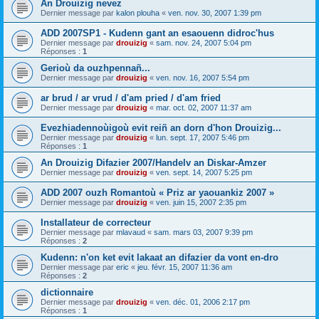
An Drouizig nevez
Dernier message par
kalon plouha
«
ven. nov. 30, 2007 1:39 pm
ADD 2007SP1 - Kudenn gant an esaouenn didroc'hus
Dernier message par
drouizig
«
sam. nov. 24, 2007 5:04 pm
Réponses :
1
Gerioù da ouzhpennañ...
Dernier message par
drouizig
«
ven. nov. 16, 2007 5:54 pm
ar brud / ar vrud / d'am pried / d'am fried
Dernier message par
drouizig
«
mar. oct. 02, 2007 11:37 am
Evezhiadennoùigoù evit reiñ an dorn d'hon Drouizig...
Dernier message par
drouizig
«
lun. sept. 17, 2007 5:46 pm
Réponses :
1
An Drouizig Difazier 2007/Handelv an Diskar-Amzer
Dernier message par
drouizig
«
ven. sept. 14, 2007 5:25 pm
ADD 2007 ouzh Romantoù « Priz ar yaouankiz 2007 »
Dernier message par
drouizig
«
ven. juin 15, 2007 2:35 pm
Installateur de correcteur
Dernier message par
mlavaud
«
sam. mars 03, 2007 9:39 pm
Réponses :
2
Kudenn: n'on ket evit lakaat an difazier da vont en-dro
Dernier message par
eric
«
jeu. févr. 15, 2007 11:36 am
Réponses :
2
dictionnaire
Dernier message par
drouizig
«
ven. déc. 01, 2006 2:17 pm
Réponses :
1