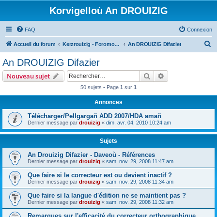
Korvigelloù An DROUIZIG
FAQ
Connexion
R
Accueil du forum
Kerzrouizig - Foromoù An Drouizig
An DROUIZIG Difazier
e
An DROUIZIG Difazier
c
Rechercher
Recherche avanc
Nouveau sujet
h
50 sujets • Page
1
sur
1
e
Annonces
r
c
Télécharger/Pellgargañ ADD 2007/HDA amañ
Dernier message par
drouizig
«
dim. avr. 04, 2010 10:24 am
h
e
Sujets
r
An Drouizig Difazier - Daveoù - Références
Dernier message par
drouizig
«
sam. nov. 29, 2008 11:47 am
Que faire si le correcteur est ou devient inactif ?
Dernier message par
drouizig
«
sam. nov. 29, 2008 11:34 am
Que faire si la langue d'édition ne se maintient pas ?
Dernier message par
drouizig
«
sam. nov. 29, 2008 11:32 am
Remarques sur l'efficacité du correcteur orthographique