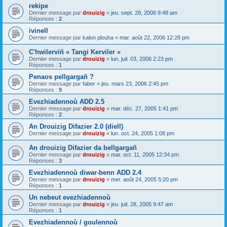
rekipe
Dernier message par
drouizig
«
jeu. sept. 28, 2006 9:48 am
Réponses :
2
ivinell
Dernier message par
kalon plouha
«
mar. août 22, 2006 12:28 pm
C'hwilerviñ « Tangi Kerviler »
Dernier message par
drouizig
«
lun. juil. 03, 2006 2:23 pm
Réponses :
1
Penaos pellgargañ ?
Dernier message par
faber
«
jeu. mars 23, 2006 2:45 pm
Réponses :
9
Evezhiadennoù ADD 2.5
Dernier message par
drouizig
«
mar. déc. 27, 2005 1:41 pm
Réponses :
2
An Drouizig Difazier 2.0 (diell)
Dernier message par
drouizig
«
lun. oct. 24, 2005 1:08 pm
An drouizig Difazier da bellgargañ
Dernier message par
drouizig
«
mar. oct. 11, 2005 12:34 pm
Réponses :
3
Evezhiadennoù diwar-benn ADD 2.4
Dernier message par
drouizig
«
mer. août 24, 2005 5:20 pm
Réponses :
1
Un nebeut evezhiadennoù
Dernier message par
drouizig
«
jeu. juil. 28, 2005 9:47 am
Réponses :
1
Evezhiadennoù / goulennoù