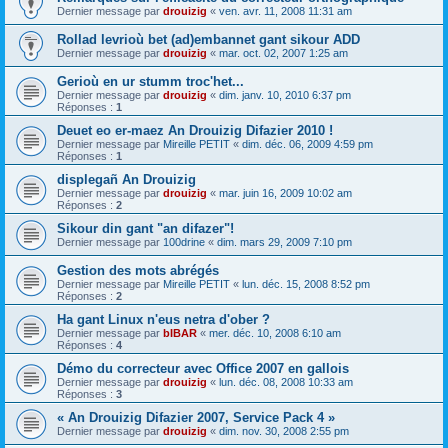
Dernier message par
drouizig
«
ven. avr. 11, 2008 11:31 am
Rollad levrioù bet (ad)embannet gant sikour ADD
Dernier message par
drouizig
«
mar. oct. 02, 2007 1:25 am
Gerioù en ur stumm troc'het...
Dernier message par
drouizig
«
dim. janv. 10, 2010 6:37 pm
Réponses :
1
Deuet eo er-maez An Drouizig Difazier 2010 !
Dernier message par
Mireille PETIT
«
dim. déc. 06, 2009 4:59 pm
Réponses :
1
displegañ An Drouizig
Dernier message par
drouizig
«
mar. juin 16, 2009 10:02 am
Réponses :
2
Sikour din gant "an difazer"!
Dernier message par
100drine
«
dim. mars 29, 2009 7:10 pm
Gestion des mots abrégés
Dernier message par
Mireille PETIT
«
lun. déc. 15, 2008 8:52 pm
Réponses :
2
Ha gant Linux n'eus netra d'ober ?
Dernier message par
bIBAR
«
mer. déc. 10, 2008 6:10 am
Réponses :
4
Démo du correcteur avec Office 2007 en gallois
Dernier message par
drouizig
«
lun. déc. 08, 2008 10:33 am
Réponses :
3
« An Drouizig Difazier 2007, Service Pack 4 »
Dernier message par
drouizig
«
dim. nov. 30, 2008 2:55 pm