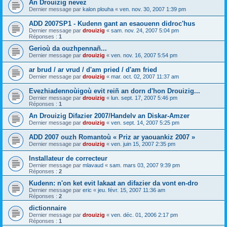
An Drouizig nevez
Dernier message par
kalon plouha
«
ven. nov. 30, 2007 1:39 pm
ADD 2007SP1 - Kudenn gant an esaouenn didroc'hus
Dernier message par
drouizig
«
sam. nov. 24, 2007 5:04 pm
Réponses :
1
Gerioù da ouzhpennañ...
Dernier message par
drouizig
«
ven. nov. 16, 2007 5:54 pm
ar brud / ar vrud / d'am pried / d'am fried
Dernier message par
drouizig
«
mar. oct. 02, 2007 11:37 am
Evezhiadennoùigoù evit reiñ an dorn d'hon Drouizig...
Dernier message par
drouizig
«
lun. sept. 17, 2007 5:46 pm
Réponses :
1
An Drouizig Difazier 2007/Handelv an Diskar-Amzer
Dernier message par
drouizig
«
ven. sept. 14, 2007 5:25 pm
ADD 2007 ouzh Romantoù « Priz ar yaouankiz 2007 »
Dernier message par
drouizig
«
ven. juin 15, 2007 2:35 pm
Installateur de correcteur
Dernier message par
mlavaud
«
sam. mars 03, 2007 9:39 pm
Réponses :
2
Kudenn: n'on ket evit lakaat an difazier da vont en-dro
Dernier message par
eric
«
jeu. févr. 15, 2007 11:36 am
Réponses :
2
dictionnaire
Dernier message par
drouizig
«
ven. déc. 01, 2006 2:17 pm
Réponses :
1