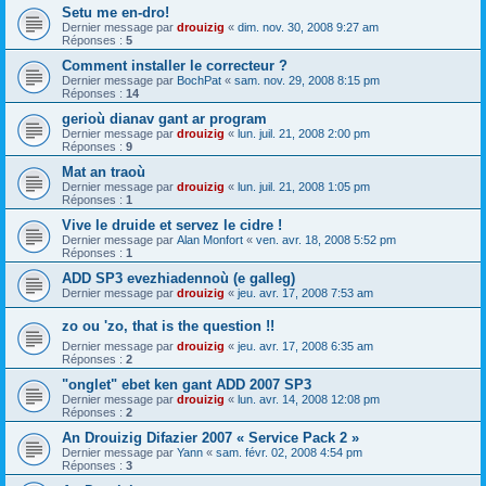
Setu me en-dro!
Dernier message par
drouizig
«
dim. nov. 30, 2008 9:27 am
Réponses :
5
Comment installer le correcteur ?
Dernier message par
BochPat
«
sam. nov. 29, 2008 8:15 pm
Réponses :
14
gerioù dianav gant ar program
Dernier message par
drouizig
«
lun. juil. 21, 2008 2:00 pm
Réponses :
9
Mat an traoù
Dernier message par
drouizig
«
lun. juil. 21, 2008 1:05 pm
Réponses :
1
Vive le druide et servez le cidre !
Dernier message par
Alan Monfort
«
ven. avr. 18, 2008 5:52 pm
Réponses :
1
ADD SP3 evezhiadennoù (e galleg)
Dernier message par
drouizig
«
jeu. avr. 17, 2008 7:53 am
zo ou 'zo, that is the question !!
Dernier message par
drouizig
«
jeu. avr. 17, 2008 6:35 am
Réponses :
2
"onglet" ebet ken gant ADD 2007 SP3
Dernier message par
drouizig
«
lun. avr. 14, 2008 12:08 pm
Réponses :
2
An Drouizig Difazier 2007 « Service Pack 2 »
Dernier message par
Yann
«
sam. févr. 02, 2008 4:54 pm
Réponses :
3