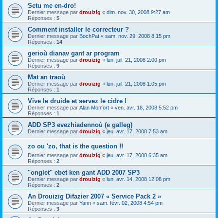
Setu me en-dro!
Dernier message par
drouizig
«
dim. nov. 30, 2008 9:27 am
Réponses :
5
Comment installer le correcteur ?
Dernier message par
BochPat
«
sam. nov. 29, 2008 8:15 pm
Réponses :
14
gerioù dianav gant ar program
Dernier message par
drouizig
«
lun. juil. 21, 2008 2:00 pm
Réponses :
9
Mat an traoù
Dernier message par
drouizig
«
lun. juil. 21, 2008 1:05 pm
Réponses :
1
Vive le druide et servez le cidre !
Dernier message par
Alan Monfort
«
ven. avr. 18, 2008 5:52 pm
Réponses :
1
ADD SP3 evezhiadennoù (e galleg)
Dernier message par
drouizig
«
jeu. avr. 17, 2008 7:53 am
zo ou 'zo, that is the question !!
Dernier message par
drouizig
«
jeu. avr. 17, 2008 6:35 am
Réponses :
2
"onglet" ebet ken gant ADD 2007 SP3
Dernier message par
drouizig
«
lun. avr. 14, 2008 12:08 pm
Réponses :
2
An Drouizig Difazier 2007 « Service Pack 2 »
Dernier message par
Yann
«
sam. févr. 02, 2008 4:54 pm
Réponses :
3