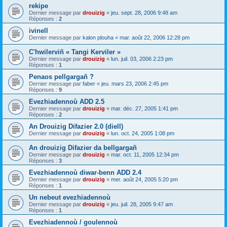
rekipe
Dernier message par
drouizig
«
jeu. sept. 28, 2006 9:48 am
Réponses :
2
ivinell
Dernier message par
kalon plouha
«
mar. août 22, 2006 12:28 pm
C'hwilerviñ « Tangi Kerviler »
Dernier message par
drouizig
«
lun. juil. 03, 2006 2:23 pm
Réponses :
1
Penaos pellgargañ ?
Dernier message par
faber
«
jeu. mars 23, 2006 2:45 pm
Réponses :
9
Evezhiadennoù ADD 2.5
Dernier message par
drouizig
«
mar. déc. 27, 2005 1:41 pm
Réponses :
2
An Drouizig Difazier 2.0 (diell)
Dernier message par
drouizig
«
lun. oct. 24, 2005 1:08 pm
An drouizig Difazier da bellgargañ
Dernier message par
drouizig
«
mar. oct. 11, 2005 12:34 pm
Réponses :
3
Evezhiadennoù diwar-benn ADD 2.4
Dernier message par
drouizig
«
mer. août 24, 2005 5:20 pm
Réponses :
1
Un nebeut evezhiadennoù
Dernier message par
drouizig
«
jeu. juil. 28, 2005 9:47 am
Réponses :
1
Evezhiadennoù / goulennoù