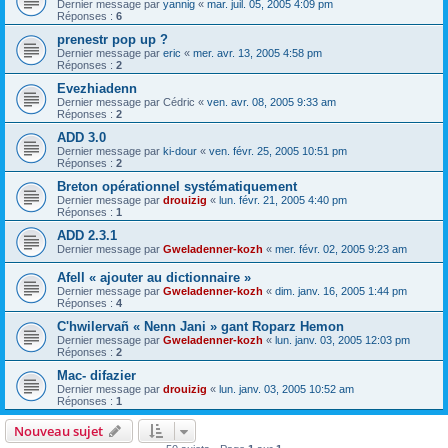
Dernier message par
yannig
«
mar. juil. 05, 2005 4:09 pm
Réponses :
6
prenestr pop up ?
Dernier message par
eric
«
mer. avr. 13, 2005 4:58 pm
Réponses :
2
Evezhiadenn
Dernier message par
Cédric
«
ven. avr. 08, 2005 9:33 am
Réponses :
2
ADD 3.0
Dernier message par
ki-dour
«
ven. févr. 25, 2005 10:51 pm
Réponses :
2
Breton opérationnel systématiquement
Dernier message par
drouizig
«
lun. févr. 21, 2005 4:40 pm
Réponses :
1
ADD 2.3.1
Dernier message par
Gweladenner-kozh
«
mer. févr. 02, 2005 9:23 am
Afell « ajouter au dictionnaire »
Dernier message par
Gweladenner-kozh
«
dim. janv. 16, 2005 1:44 pm
Réponses :
4
C'hwilervañ « Nenn Jani » gant Roparz Hemon
Dernier message par
Gweladenner-kozh
«
lun. janv. 03, 2005 12:03 pm
Réponses :
2
Mac- difazier
Dernier message par
drouizig
«
lun. janv. 03, 2005 10:52 am
Réponses :
1
Nouveau sujet