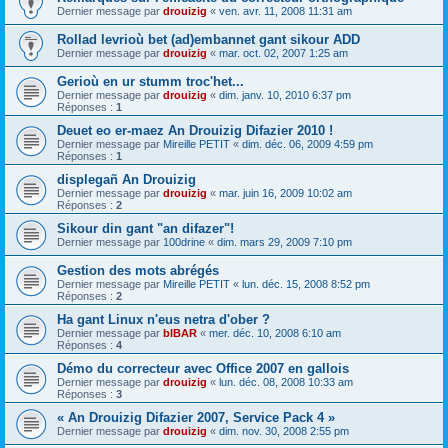
Dernier message par
drouizig
«
ven. avr. 11, 2008 11:31 am
Rollad levrioù bet (ad)embannet gant sikour ADD
Dernier message par
drouizig
«
mar. oct. 02, 2007 1:25 am
Gerioù en ur stumm troc'het...
Dernier message par
drouizig
«
dim. janv. 10, 2010 6:37 pm
Réponses :
1
Deuet eo er-maez An Drouizig Difazier 2010 !
Dernier message par
Mireille PETIT
«
dim. déc. 06, 2009 4:59 pm
Réponses :
1
displegañ An Drouizig
Dernier message par
drouizig
«
mar. juin 16, 2009 10:02 am
Réponses :
2
Sikour din gant "an difazer"!
Dernier message par
100drine
«
dim. mars 29, 2009 7:10 pm
Gestion des mots abrégés
Dernier message par
Mireille PETIT
«
lun. déc. 15, 2008 8:52 pm
Réponses :
2
Ha gant Linux n'eus netra d'ober ?
Dernier message par
bIBAR
«
mer. déc. 10, 2008 6:10 am
Réponses :
4
Démo du correcteur avec Office 2007 en gallois
Dernier message par
drouizig
«
lun. déc. 08, 2008 10:33 am
Réponses :
3
« An Drouizig Difazier 2007, Service Pack 4 »
Dernier message par
drouizig
«
dim. nov. 30, 2008 2:55 pm