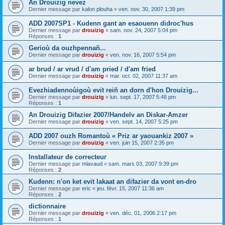
An Drouizig nevez
Dernier message par
kalon plouha
«
ven. nov. 30, 2007 1:39 pm
ADD 2007SP1 - Kudenn gant an esaouenn didroc'hus
Dernier message par
drouizig
«
sam. nov. 24, 2007 5:04 pm
Réponses :
1
Gerioù da ouzhpennañ...
Dernier message par
drouizig
«
ven. nov. 16, 2007 5:54 pm
ar brud / ar vrud / d'am pried / d'am fried
Dernier message par
drouizig
«
mar. oct. 02, 2007 11:37 am
Evezhiadennoùigoù evit reiñ an dorn d'hon Drouizig...
Dernier message par
drouizig
«
lun. sept. 17, 2007 5:46 pm
Réponses :
1
An Drouizig Difazier 2007/Handelv an Diskar-Amzer
Dernier message par
drouizig
«
ven. sept. 14, 2007 5:25 pm
ADD 2007 ouzh Romantoù « Priz ar yaouankiz 2007 »
Dernier message par
drouizig
«
ven. juin 15, 2007 2:35 pm
Installateur de correcteur
Dernier message par
mlavaud
«
sam. mars 03, 2007 9:39 pm
Réponses :
2
Kudenn: n'on ket evit lakaat an difazier da vont en-dro
Dernier message par
eric
«
jeu. févr. 15, 2007 11:36 am
Réponses :
2
dictionnaire
Dernier message par
drouizig
«
ven. déc. 01, 2006 2:17 pm
Réponses :
1