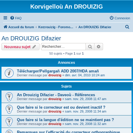
Korvigelloù An DROUIZIG
FAQ
Connexion
R
Accueil du forum
Kerzrouizig - Foromoù An Drouizig
An DROUIZIG Difazier
e
An DROUIZIG Difazier
c
Rechercher
Recherche avanc
Nouveau sujet
h
50 sujets • Page
1
sur
1
e
Annonces
r
c
Télécharger/Pellgargañ ADD 2007/HDA amañ
Dernier message par
drouizig
«
dim. avr. 04, 2010 10:24 am
h
e
Sujets
r
An Drouizig Difazier - Daveoù - Références
Dernier message par
drouizig
«
sam. nov. 29, 2008 11:47 am
Que faire si le correcteur est ou devient inactif ?
Dernier message par
drouizig
«
sam. nov. 29, 2008 11:34 am
Que faire si la langue d'édition ne se maintient pas ?
Dernier message par
drouizig
«
sam. nov. 29, 2008 11:32 am
Remarques sur l'efficacité du correcteur orthographique