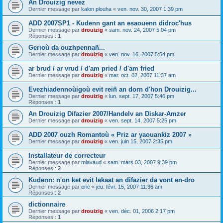
An Drouizig nevez
Dernier message par
kalon plouha
«
ven. nov. 30, 2007 1:39 pm
ADD 2007SP1 - Kudenn gant an esaouenn didroc'hus
Dernier message par
drouizig
«
sam. nov. 24, 2007 5:04 pm
Réponses :
1
Gerioù da ouzhpennañ...
Dernier message par
drouizig
«
ven. nov. 16, 2007 5:54 pm
ar brud / ar vrud / d'am pried / d'am fried
Dernier message par
drouizig
«
mar. oct. 02, 2007 11:37 am
Evezhiadennoùigoù evit reiñ an dorn d'hon Drouizig...
Dernier message par
drouizig
«
lun. sept. 17, 2007 5:46 pm
Réponses :
1
An Drouizig Difazier 2007/Handelv an Diskar-Amzer
Dernier message par
drouizig
«
ven. sept. 14, 2007 5:25 pm
ADD 2007 ouzh Romantoù « Priz ar yaouankiz 2007 »
Dernier message par
drouizig
«
ven. juin 15, 2007 2:35 pm
Installateur de correcteur
Dernier message par
mlavaud
«
sam. mars 03, 2007 9:39 pm
Réponses :
2
Kudenn: n'on ket evit lakaat an difazier da vont en-dro
Dernier message par
eric
«
jeu. févr. 15, 2007 11:36 am
Réponses :
2
dictionnaire
Dernier message par
drouizig
«
ven. déc. 01, 2006 2:17 pm
Réponses :
1