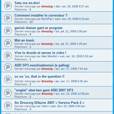
Setu me en-dro!
Dernier message par
drouizig
«
dim. nov. 30, 2008 9:27 am
Réponses :
5
Comment installer le correcteur ?
Dernier message par
BochPat
«
sam. nov. 29, 2008 8:15 pm
Réponses :
14
gerioù dianav gant ar program
Dernier message par
drouizig
«
lun. juil. 21, 2008 2:00 pm
Réponses :
9
Mat an traoù
Dernier message par
drouizig
«
lun. juil. 21, 2008 1:05 pm
Réponses :
1
Vive le druide et servez le cidre !
Dernier message par
Alan Monfort
«
ven. avr. 18, 2008 5:52 pm
Réponses :
1
ADD SP3 evezhiadennoù (e galleg)
Dernier message par
drouizig
«
jeu. avr. 17, 2008 7:53 am
zo ou 'zo, that is the question !!
Dernier message par
drouizig
«
jeu. avr. 17, 2008 6:35 am
Réponses :
2
"onglet" ebet ken gant ADD 2007 SP3
Dernier message par
drouizig
«
lun. avr. 14, 2008 12:08 pm
Réponses :
2
An Drouizig Difazier 2007 « Service Pack 2 »
Dernier message par
Yann
«
sam. févr. 02, 2008 4:54 pm
Réponses :
3