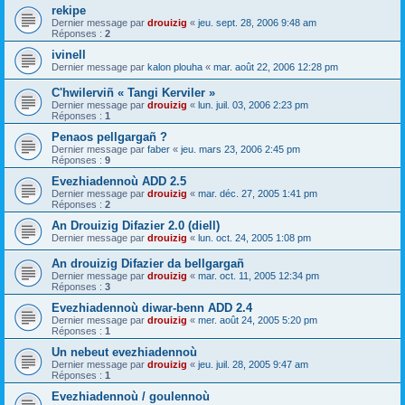
rekipe
Dernier message par
drouizig
«
jeu. sept. 28, 2006 9:48 am
Réponses :
2
ivinell
Dernier message par
kalon plouha
«
mar. août 22, 2006 12:28 pm
C'hwilerviñ « Tangi Kerviler »
Dernier message par
drouizig
«
lun. juil. 03, 2006 2:23 pm
Réponses :
1
Penaos pellgargañ ?
Dernier message par
faber
«
jeu. mars 23, 2006 2:45 pm
Réponses :
9
Evezhiadennoù ADD 2.5
Dernier message par
drouizig
«
mar. déc. 27, 2005 1:41 pm
Réponses :
2
An Drouizig Difazier 2.0 (diell)
Dernier message par
drouizig
«
lun. oct. 24, 2005 1:08 pm
An drouizig Difazier da bellgargañ
Dernier message par
drouizig
«
mar. oct. 11, 2005 12:34 pm
Réponses :
3
Evezhiadennoù diwar-benn ADD 2.4
Dernier message par
drouizig
«
mer. août 24, 2005 5:20 pm
Réponses :
1
Un nebeut evezhiadennoù
Dernier message par
drouizig
«
jeu. juil. 28, 2005 9:47 am
Réponses :
1
Evezhiadennoù / goulennoù