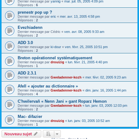
Dernier message par
yannig
«
mar. juil. 05, 2005 4:09 pm
Réponses :
6
prenestr pop up ?
Dernier message par
eric
«
mer. avr. 13, 2005 4:58 pm
Réponses :
2
Evezhiadenn
Dernier message par
Cédric
«
ven. avr. 08, 2005 9:33 am
Réponses :
2
ADD 3.0
Dernier message par
ki-dour
«
ven. févr. 25, 2005 10:51 pm
Réponses :
2
Breton opérationnel systématiquement
Dernier message par
drouizig
«
lun. févr. 21, 2005 4:40 pm
Réponses :
1
ADD 2.3.1
Dernier message par
Gweladenner-kozh
«
mer. févr. 02, 2005 9:23 am
Afell « ajouter au dictionnaire »
Dernier message par
Gweladenner-kozh
«
dim. janv. 16, 2005 1:44 pm
Réponses :
4
C'hwilervañ « Nenn Jani » gant Roparz Hemon
Dernier message par
Gweladenner-kozh
«
lun. janv. 03, 2005 12:03 pm
Réponses :
2
Mac- difazier
Dernier message par
drouizig
«
lun. janv. 03, 2005 10:52 am
Réponses :
1
Nouveau sujet