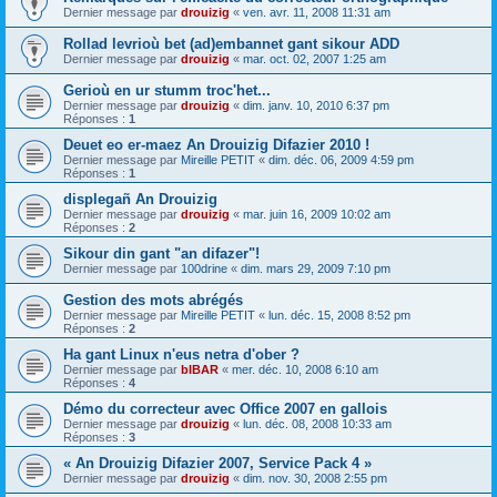
Dernier message par
drouizig
«
ven. avr. 11, 2008 11:31 am
Rollad levrioù bet (ad)embannet gant sikour ADD
Dernier message par
drouizig
«
mar. oct. 02, 2007 1:25 am
Gerioù en ur stumm troc'het...
Dernier message par
drouizig
«
dim. janv. 10, 2010 6:37 pm
Réponses :
1
Deuet eo er-maez An Drouizig Difazier 2010 !
Dernier message par
Mireille PETIT
«
dim. déc. 06, 2009 4:59 pm
Réponses :
1
displegañ An Drouizig
Dernier message par
drouizig
«
mar. juin 16, 2009 10:02 am
Réponses :
2
Sikour din gant "an difazer"!
Dernier message par
100drine
«
dim. mars 29, 2009 7:10 pm
Gestion des mots abrégés
Dernier message par
Mireille PETIT
«
lun. déc. 15, 2008 8:52 pm
Réponses :
2
Ha gant Linux n'eus netra d'ober ?
Dernier message par
bIBAR
«
mer. déc. 10, 2008 6:10 am
Réponses :
4
Démo du correcteur avec Office 2007 en gallois
Dernier message par
drouizig
«
lun. déc. 08, 2008 10:33 am
Réponses :
3
« An Drouizig Difazier 2007, Service Pack 4 »
Dernier message par
drouizig
«
dim. nov. 30, 2008 2:55 pm