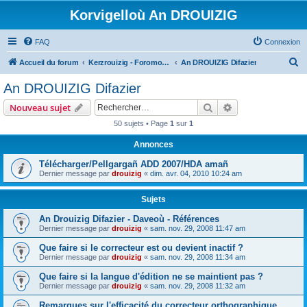
Korvigelloù An DROUIZIG
FAQ
Connexion
R
Accueil du forum
Kerzrouizig - Foromoù An Drouizig
An DROUIZIG Difazier
e
An DROUIZIG Difazier
c
Rechercher
Recherche avanc
Nouveau sujet
h
50 sujets • Page
1
sur
1
e
Annonces
r
c
Télécharger/Pellgargañ ADD 2007/HDA amañ
Dernier message par
drouizig
«
dim. avr. 04, 2010 10:24 am
h
e
Sujets
r
An Drouizig Difazier - Daveoù - Références
Dernier message par
drouizig
«
sam. nov. 29, 2008 11:47 am
Que faire si le correcteur est ou devient inactif ?
Dernier message par
drouizig
«
sam. nov. 29, 2008 11:34 am
Que faire si la langue d'édition ne se maintient pas ?
Dernier message par
drouizig
«
sam. nov. 29, 2008 11:32 am
Remarques sur l'efficacité du correcteur orthographique