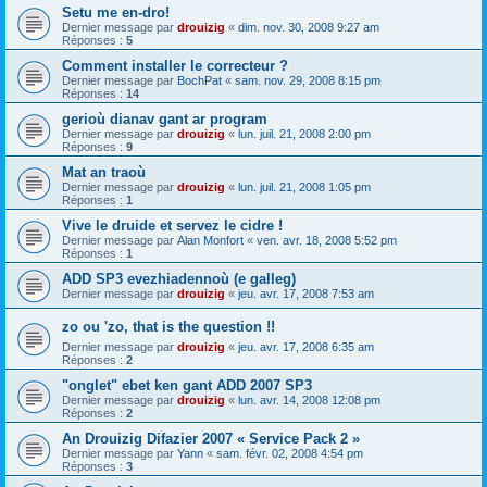
Setu me en-dro!
Dernier message par
drouizig
«
dim. nov. 30, 2008 9:27 am
Réponses :
5
Comment installer le correcteur ?
Dernier message par
BochPat
«
sam. nov. 29, 2008 8:15 pm
Réponses :
14
gerioù dianav gant ar program
Dernier message par
drouizig
«
lun. juil. 21, 2008 2:00 pm
Réponses :
9
Mat an traoù
Dernier message par
drouizig
«
lun. juil. 21, 2008 1:05 pm
Réponses :
1
Vive le druide et servez le cidre !
Dernier message par
Alan Monfort
«
ven. avr. 18, 2008 5:52 pm
Réponses :
1
ADD SP3 evezhiadennoù (e galleg)
Dernier message par
drouizig
«
jeu. avr. 17, 2008 7:53 am
zo ou 'zo, that is the question !!
Dernier message par
drouizig
«
jeu. avr. 17, 2008 6:35 am
Réponses :
2
"onglet" ebet ken gant ADD 2007 SP3
Dernier message par
drouizig
«
lun. avr. 14, 2008 12:08 pm
Réponses :
2
An Drouizig Difazier 2007 « Service Pack 2 »
Dernier message par
Yann
«
sam. févr. 02, 2008 4:54 pm
Réponses :
3