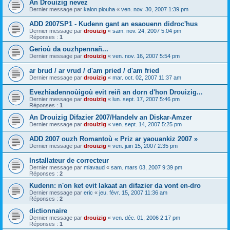
An Drouizig nevez
Dernier message par
kalon plouha
«
ven. nov. 30, 2007 1:39 pm
ADD 2007SP1 - Kudenn gant an esaouenn didroc'hus
Dernier message par
drouizig
«
sam. nov. 24, 2007 5:04 pm
Réponses :
1
Gerioù da ouzhpennañ...
Dernier message par
drouizig
«
ven. nov. 16, 2007 5:54 pm
ar brud / ar vrud / d'am pried / d'am fried
Dernier message par
drouizig
«
mar. oct. 02, 2007 11:37 am
Evezhiadennoùigoù evit reiñ an dorn d'hon Drouizig...
Dernier message par
drouizig
«
lun. sept. 17, 2007 5:46 pm
Réponses :
1
An Drouizig Difazier 2007/Handelv an Diskar-Amzer
Dernier message par
drouizig
«
ven. sept. 14, 2007 5:25 pm
ADD 2007 ouzh Romantoù « Priz ar yaouankiz 2007 »
Dernier message par
drouizig
«
ven. juin 15, 2007 2:35 pm
Installateur de correcteur
Dernier message par
mlavaud
«
sam. mars 03, 2007 9:39 pm
Réponses :
2
Kudenn: n'on ket evit lakaat an difazier da vont en-dro
Dernier message par
eric
«
jeu. févr. 15, 2007 11:36 am
Réponses :
2
dictionnaire
Dernier message par
drouizig
«
ven. déc. 01, 2006 2:17 pm
Réponses :
1