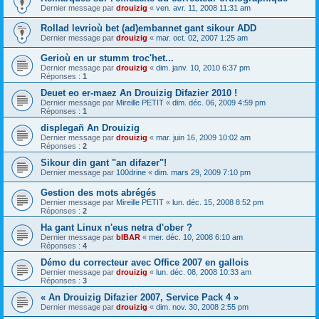
Dernier message par
drouizig
«
ven. avr. 11, 2008 11:31 am
Rollad levrioù bet (ad)embannet gant sikour ADD
Dernier message par
drouizig
«
mar. oct. 02, 2007 1:25 am
Gerioù en ur stumm troc'het...
Dernier message par
drouizig
«
dim. janv. 10, 2010 6:37 pm
Réponses :
1
Deuet eo er-maez An Drouizig Difazier 2010 !
Dernier message par
Mireille PETIT
«
dim. déc. 06, 2009 4:59 pm
Réponses :
1
displegañ An Drouizig
Dernier message par
drouizig
«
mar. juin 16, 2009 10:02 am
Réponses :
2
Sikour din gant "an difazer"!
Dernier message par
100drine
«
dim. mars 29, 2009 7:10 pm
Gestion des mots abrégés
Dernier message par
Mireille PETIT
«
lun. déc. 15, 2008 8:52 pm
Réponses :
2
Ha gant Linux n'eus netra d'ober ?
Dernier message par
bIBAR
«
mer. déc. 10, 2008 6:10 am
Réponses :
4
Démo du correcteur avec Office 2007 en gallois
Dernier message par
drouizig
«
lun. déc. 08, 2008 10:33 am
Réponses :
3
« An Drouizig Difazier 2007, Service Pack 4 »
Dernier message par
drouizig
«
dim. nov. 30, 2008 2:55 pm