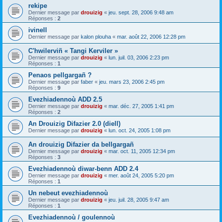
rekipe
Dernier message par
drouizig
«
jeu. sept. 28, 2006 9:48 am
Réponses :
2
ivinell
Dernier message par
kalon plouha
«
mar. août 22, 2006 12:28 pm
C'hwilerviñ « Tangi Kerviler »
Dernier message par
drouizig
«
lun. juil. 03, 2006 2:23 pm
Réponses :
1
Penaos pellgargañ ?
Dernier message par
faber
«
jeu. mars 23, 2006 2:45 pm
Réponses :
9
Evezhiadennoù ADD 2.5
Dernier message par
drouizig
«
mar. déc. 27, 2005 1:41 pm
Réponses :
2
An Drouizig Difazier 2.0 (diell)
Dernier message par
drouizig
«
lun. oct. 24, 2005 1:08 pm
An drouizig Difazier da bellgargañ
Dernier message par
drouizig
«
mar. oct. 11, 2005 12:34 pm
Réponses :
3
Evezhiadennoù diwar-benn ADD 2.4
Dernier message par
drouizig
«
mer. août 24, 2005 5:20 pm
Réponses :
1
Un nebeut evezhiadennoù
Dernier message par
drouizig
«
jeu. juil. 28, 2005 9:47 am
Réponses :
1
Evezhiadennoù / goulennoù