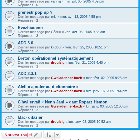
Dernier message par
yannig
«
mar. juil. 05, 2005 4:09 pm
Réponses :
6
prenestr pop up ?
Dernier message par
eric
«
mer. avr. 13, 2005 4:58 pm
Réponses :
2
Evezhiadenn
Dernier message par
Cédric
«
ven. avr. 08, 2005 9:33 am
Réponses :
2
ADD 3.0
Dernier message par
ki-dour
«
ven. févr. 25, 2005 10:51 pm
Réponses :
2
Breton opérationnel systématiquement
Dernier message par
drouizig
«
lun. févr. 21, 2005 4:40 pm
Réponses :
1
ADD 2.3.1
Dernier message par
Gweladenner-kozh
«
mer. févr. 02, 2005 9:23 am
Afell « ajouter au dictionnaire »
Dernier message par
Gweladenner-kozh
«
dim. janv. 16, 2005 1:44 pm
Réponses :
4
C'hwilervañ « Nenn Jani » gant Roparz Hemon
Dernier message par
Gweladenner-kozh
«
lun. janv. 03, 2005 12:03 pm
Réponses :
2
Mac- difazier
Dernier message par
drouizig
«
lun. janv. 03, 2005 10:52 am
Réponses :
1
Nouveau sujet