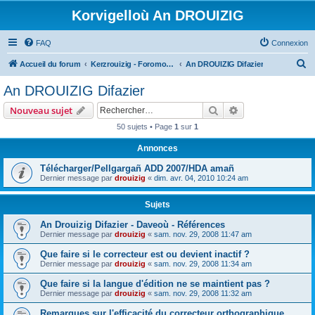
Korvigelloù An DROUIZIG
FAQ
Connexion
R
Accueil du forum
Kerzrouizig - Foromoù An Drouizig
An DROUIZIG Difazier
e
An DROUIZIG Difazier
c
Rechercher
Recherche avanc
Nouveau sujet
h
50 sujets • Page
1
sur
1
e
Annonces
r
c
Télécharger/Pellgargañ ADD 2007/HDA amañ
Dernier message par
drouizig
«
dim. avr. 04, 2010 10:24 am
h
e
Sujets
r
An Drouizig Difazier - Daveoù - Références
Dernier message par
drouizig
«
sam. nov. 29, 2008 11:47 am
Que faire si le correcteur est ou devient inactif ?
Dernier message par
drouizig
«
sam. nov. 29, 2008 11:34 am
Que faire si la langue d'édition ne se maintient pas ?
Dernier message par
drouizig
«
sam. nov. 29, 2008 11:32 am
Remarques sur l'efficacité du correcteur orthographique