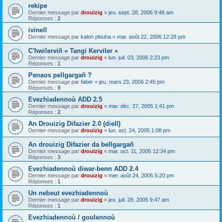
rekipe
Dernier message par
drouizig
«
jeu. sept. 28, 2006 9:48 am
Réponses :
2
ivinell
Dernier message par
kalon plouha
«
mar. août 22, 2006 12:28 pm
C'hwilerviñ « Tangi Kerviler »
Dernier message par
drouizig
«
lun. juil. 03, 2006 2:23 pm
Réponses :
1
Penaos pellgargañ ?
Dernier message par
faber
«
jeu. mars 23, 2006 2:45 pm
Réponses :
9
Evezhiadennoù ADD 2.5
Dernier message par
drouizig
«
mar. déc. 27, 2005 1:41 pm
Réponses :
2
An Drouizig Difazier 2.0 (diell)
Dernier message par
drouizig
«
lun. oct. 24, 2005 1:08 pm
An drouizig Difazier da bellgargañ
Dernier message par
drouizig
«
mar. oct. 11, 2005 12:34 pm
Réponses :
3
Evezhiadennoù diwar-benn ADD 2.4
Dernier message par
drouizig
«
mer. août 24, 2005 5:20 pm
Réponses :
1
Un nebeut evezhiadennoù
Dernier message par
drouizig
«
jeu. juil. 28, 2005 9:47 am
Réponses :
1
Evezhiadennoù / goulennoù