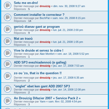
Setu me en-dro!
Dernier message par
drouizig
«
dim. nov. 30, 2008 9:27 am
Réponses :
5
Comment installer le correcteur ?
Dernier message par
BochPat
«
sam. nov. 29, 2008 8:15 pm
Réponses :
14
gerioù dianav gant ar program
Dernier message par
drouizig
«
lun. juil. 21, 2008 2:00 pm
Réponses :
9
Mat an traoù
Dernier message par
drouizig
«
lun. juil. 21, 2008 1:05 pm
Réponses :
1
Vive le druide et servez le cidre !
Dernier message par
Alan Monfort
«
ven. avr. 18, 2008 5:52 pm
Réponses :
1
ADD SP3 evezhiadennoù (e galleg)
Dernier message par
drouizig
«
jeu. avr. 17, 2008 7:53 am
zo ou 'zo, that is the question !!
Dernier message par
drouizig
«
jeu. avr. 17, 2008 6:35 am
Réponses :
2
"onglet" ebet ken gant ADD 2007 SP3
Dernier message par
drouizig
«
lun. avr. 14, 2008 12:08 pm
Réponses :
2
An Drouizig Difazier 2007 « Service Pack 2 »
Dernier message par
Yann
«
sam. févr. 02, 2008 4:54 pm
Réponses :
3