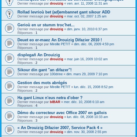
Dernier message par
drouizig
«
ven. avr. 11, 2008 11:31 am
Rollad levrioù bet (ad)embannet gant sikour ADD
Dernier message par
drouizig
«
mar. oct. 02, 2007 1:25 am
Gerioù en ur stumm troc'het...
Dernier message par
drouizig
«
dim. janv. 10, 2010 6:37 pm
Réponses :
1
Deuet eo er-maez An Drouizig Difazier 2010 !
Dernier message par
Mireille PETIT
«
dim. déc. 06, 2009 4:59 pm
Réponses :
1
displegañ An Drouizig
Dernier message par
drouizig
«
mar. juin 16, 2009 10:02 am
Réponses :
2
Sikour din gant "an difazer"!
Dernier message par
100drine
«
dim. mars 29, 2009 7:10 pm
Gestion des mots abrégés
Dernier message par
Mireille PETIT
«
lun. déc. 15, 2008 8:52 pm
Réponses :
2
Ha gant Linux n'eus netra d'ober ?
Dernier message par
bIBAR
«
mer. déc. 10, 2008 6:10 am
Réponses :
4
Démo du correcteur avec Office 2007 en gallois
Dernier message par
drouizig
«
lun. déc. 08, 2008 10:33 am
Réponses :
3
« An Drouizig Difazier 2007, Service Pack 4 »
Dernier message par
drouizig
«
dim. nov. 30, 2008 2:55 pm