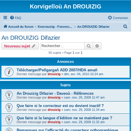
Korvigelloù An DROUIZIG
FAQ
Connexion
R
Accueil du forum
Kerzrouizig - Foromoù An Drouizig
An DROUIZIG Difazier
e
An DROUIZIG Difazier
c
Rechercher
Recherche avanc
Nouveau sujet
h
50 sujets • Page
1
sur
1
e
Annonces
r
c
Télécharger/Pellgargañ ADD 2007/HDA amañ
Dernier message par
drouizig
«
dim. avr. 04, 2010 10:24 am
h
e
Sujets
r
An Drouizig Difazier - Daveoù - Références
Dernier message par
drouizig
«
sam. nov. 29, 2008 11:47 am
Que faire si le correcteur est ou devient inactif ?
Dernier message par
drouizig
«
sam. nov. 29, 2008 11:34 am
Que faire si la langue d'édition ne se maintient pas ?
Dernier message par
drouizig
«
sam. nov. 29, 2008 11:32 am
Remarques sur l'efficacité du correcteur orthographique