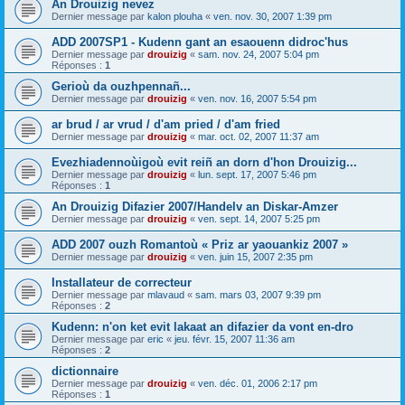
An Drouizig nevez
Dernier message par
kalon plouha
«
ven. nov. 30, 2007 1:39 pm
ADD 2007SP1 - Kudenn gant an esaouenn didroc'hus
Dernier message par
drouizig
«
sam. nov. 24, 2007 5:04 pm
Réponses :
1
Gerioù da ouzhpennañ...
Dernier message par
drouizig
«
ven. nov. 16, 2007 5:54 pm
ar brud / ar vrud / d'am pried / d'am fried
Dernier message par
drouizig
«
mar. oct. 02, 2007 11:37 am
Evezhiadennoùigoù evit reiñ an dorn d'hon Drouizig...
Dernier message par
drouizig
«
lun. sept. 17, 2007 5:46 pm
Réponses :
1
An Drouizig Difazier 2007/Handelv an Diskar-Amzer
Dernier message par
drouizig
«
ven. sept. 14, 2007 5:25 pm
ADD 2007 ouzh Romantoù « Priz ar yaouankiz 2007 »
Dernier message par
drouizig
«
ven. juin 15, 2007 2:35 pm
Installateur de correcteur
Dernier message par
mlavaud
«
sam. mars 03, 2007 9:39 pm
Réponses :
2
Kudenn: n'on ket evit lakaat an difazier da vont en-dro
Dernier message par
eric
«
jeu. févr. 15, 2007 11:36 am
Réponses :
2
dictionnaire
Dernier message par
drouizig
«
ven. déc. 01, 2006 2:17 pm
Réponses :
1