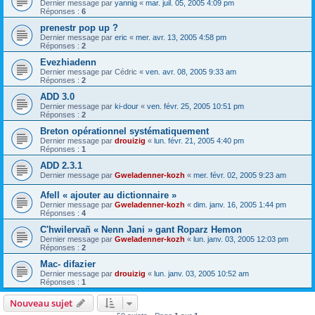
Dernier message par
yannig
«
mar. juil. 05, 2005 4:09 pm
Réponses :
6
prenestr pop up ?
Dernier message par
eric
«
mer. avr. 13, 2005 4:58 pm
Réponses :
2
Evezhiadenn
Dernier message par
Cédric
«
ven. avr. 08, 2005 9:33 am
Réponses :
2
ADD 3.0
Dernier message par
ki-dour
«
ven. févr. 25, 2005 10:51 pm
Réponses :
2
Breton opérationnel systématiquement
Dernier message par
drouizig
«
lun. févr. 21, 2005 4:40 pm
Réponses :
1
ADD 2.3.1
Dernier message par
Gweladenner-kozh
«
mer. févr. 02, 2005 9:23 am
Afell « ajouter au dictionnaire »
Dernier message par
Gweladenner-kozh
«
dim. janv. 16, 2005 1:44 pm
Réponses :
4
C'hwilervañ « Nenn Jani » gant Roparz Hemon
Dernier message par
Gweladenner-kozh
«
lun. janv. 03, 2005 12:03 pm
Réponses :
2
Mac- difazier
Dernier message par
drouizig
«
lun. janv. 03, 2005 10:52 am
Réponses :
1
Nouveau sujet