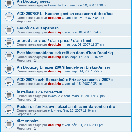
An Drouizig nevez
Dernier message par
kalon plouha
«
ven. nov. 30, 2007 1:39 pm
ADD 2007SP1 - Kudenn gant an esaouenn didroc'hus
Dernier message par
drouizig
«
sam. nov. 24, 2007 5:04 pm
Réponses :
1
Gerioù da ouzhpennañ...
Dernier message par
drouizig
«
ven. nov. 16, 2007 5:54 pm
ar brud / ar vrud / d'am pried / d'am fried
Dernier message par
drouizig
«
mar. oct. 02, 2007 11:37 am
Evezhiadennoùigoù evit reiñ an dorn d'hon Drouizig...
Dernier message par
drouizig
«
lun. sept. 17, 2007 5:46 pm
Réponses :
1
An Drouizig Difazier 2007/Handelv an Diskar-Amzer
Dernier message par
drouizig
«
ven. sept. 14, 2007 5:25 pm
ADD 2007 ouzh Romantoù « Priz ar yaouankiz 2007 »
Dernier message par
drouizig
«
ven. juin 15, 2007 2:35 pm
Installateur de correcteur
Dernier message par
mlavaud
«
sam. mars 03, 2007 9:39 pm
Réponses :
2
Kudenn: n'on ket evit lakaat an difazier da vont en-dro
Dernier message par
eric
«
jeu. févr. 15, 2007 11:36 am
Réponses :
2
dictionnaire
Dernier message par
drouizig
«
ven. déc. 01, 2006 2:17 pm
Réponses :
1