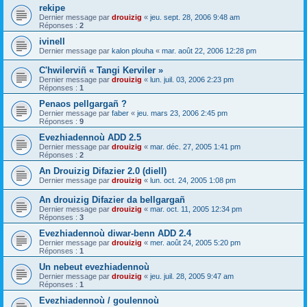
rekipe
Dernier message par
drouizig
«
jeu. sept. 28, 2006 9:48 am
Réponses :
2
ivinell
Dernier message par
kalon plouha
«
mar. août 22, 2006 12:28 pm
C'hwilerviñ « Tangi Kerviler »
Dernier message par
drouizig
«
lun. juil. 03, 2006 2:23 pm
Réponses :
1
Penaos pellgargañ ?
Dernier message par
faber
«
jeu. mars 23, 2006 2:45 pm
Réponses :
9
Evezhiadennoù ADD 2.5
Dernier message par
drouizig
«
mar. déc. 27, 2005 1:41 pm
Réponses :
2
An Drouizig Difazier 2.0 (diell)
Dernier message par
drouizig
«
lun. oct. 24, 2005 1:08 pm
An drouizig Difazier da bellgargañ
Dernier message par
drouizig
«
mar. oct. 11, 2005 12:34 pm
Réponses :
3
Evezhiadennoù diwar-benn ADD 2.4
Dernier message par
drouizig
«
mer. août 24, 2005 5:20 pm
Réponses :
1
Un nebeut evezhiadennoù
Dernier message par
drouizig
«
jeu. juil. 28, 2005 9:47 am
Réponses :
1
Evezhiadennoù / goulennoù