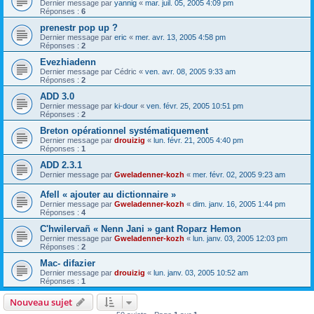
Dernier message par
yannig
«
mar. juil. 05, 2005 4:09 pm
Réponses :
6
prenestr pop up ?
Dernier message par
eric
«
mer. avr. 13, 2005 4:58 pm
Réponses :
2
Evezhiadenn
Dernier message par
Cédric
«
ven. avr. 08, 2005 9:33 am
Réponses :
2
ADD 3.0
Dernier message par
ki-dour
«
ven. févr. 25, 2005 10:51 pm
Réponses :
2
Breton opérationnel systématiquement
Dernier message par
drouizig
«
lun. févr. 21, 2005 4:40 pm
Réponses :
1
ADD 2.3.1
Dernier message par
Gweladenner-kozh
«
mer. févr. 02, 2005 9:23 am
Afell « ajouter au dictionnaire »
Dernier message par
Gweladenner-kozh
«
dim. janv. 16, 2005 1:44 pm
Réponses :
4
C'hwilervañ « Nenn Jani » gant Roparz Hemon
Dernier message par
Gweladenner-kozh
«
lun. janv. 03, 2005 12:03 pm
Réponses :
2
Mac- difazier
Dernier message par
drouizig
«
lun. janv. 03, 2005 10:52 am
Réponses :
1
Nouveau sujet