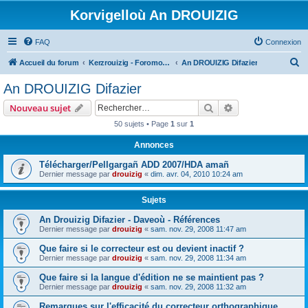
Korvigelloù An DROUIZIG
FAQ
Connexion
R
Accueil du forum
Kerzrouizig - Foromoù An Drouizig
An DROUIZIG Difazier
e
An DROUIZIG Difazier
c
Rechercher
Recherche avanc
Nouveau sujet
h
50 sujets • Page
1
sur
1
e
Annonces
r
c
Télécharger/Pellgargañ ADD 2007/HDA amañ
Dernier message par
drouizig
«
dim. avr. 04, 2010 10:24 am
h
e
Sujets
r
An Drouizig Difazier - Daveoù - Références
Dernier message par
drouizig
«
sam. nov. 29, 2008 11:47 am
Que faire si le correcteur est ou devient inactif ?
Dernier message par
drouizig
«
sam. nov. 29, 2008 11:34 am
Que faire si la langue d'édition ne se maintient pas ?
Dernier message par
drouizig
«
sam. nov. 29, 2008 11:32 am
Remarques sur l'efficacité du correcteur orthographique