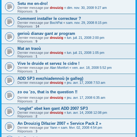
Setu me en-dro!
Dernier message par
drouizig
«
dim. nov. 30, 2008 9:27 am
Réponses :
5
Comment installer le correcteur ?
Dernier message par
BochPat
«
sam. nov. 29, 2008 8:15 pm
Réponses :
14
gerioù dianav gant ar program
Dernier message par
drouizig
«
lun. juil. 21, 2008 2:00 pm
Réponses :
9
Mat an traoù
Dernier message par
drouizig
«
lun. juil. 21, 2008 1:05 pm
Réponses :
1
Vive le druide et servez le cidre !
Dernier message par
Alan Monfort
«
ven. avr. 18, 2008 5:52 pm
Réponses :
1
ADD SP3 evezhiadennoù (e galleg)
Dernier message par
drouizig
«
jeu. avr. 17, 2008 7:53 am
zo ou 'zo, that is the question !!
Dernier message par
drouizig
«
jeu. avr. 17, 2008 6:35 am
Réponses :
2
"onglet" ebet ken gant ADD 2007 SP3
Dernier message par
drouizig
«
lun. avr. 14, 2008 12:08 pm
Réponses :
2
An Drouizig Difazier 2007 « Service Pack 2 »
Dernier message par
Yann
«
sam. févr. 02, 2008 4:54 pm
Réponses :
3