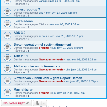
Dernier message par
yannig
«
mar. juil. 05, 2005 4:09 pm
Réponses :
6
prenestr pop up ?
Dernier message par
eric
«
mer. avr. 13, 2005 4:58 pm
Réponses :
2
Evezhiadenn
Dernier message par
Cédric
«
ven. avr. 08, 2005 9:33 am
Réponses :
2
ADD 3.0
Dernier message par
ki-dour
«
ven. févr. 25, 2005 10:51 pm
Réponses :
2
Breton opérationnel systématiquement
Dernier message par
drouizig
«
lun. févr. 21, 2005 4:40 pm
Réponses :
1
ADD 2.3.1
Dernier message par
Gweladenner-kozh
«
mer. févr. 02, 2005 9:23 am
Afell « ajouter au dictionnaire »
Dernier message par
Gweladenner-kozh
«
dim. janv. 16, 2005 1:44 pm
Réponses :
4
C'hwilervañ « Nenn Jani » gant Roparz Hemon
Dernier message par
Gweladenner-kozh
«
lun. janv. 03, 2005 12:03 pm
Réponses :
2
Mac- difazier
Dernier message par
drouizig
«
lun. janv. 03, 2005 10:52 am
Réponses :
1
Nouveau sujet