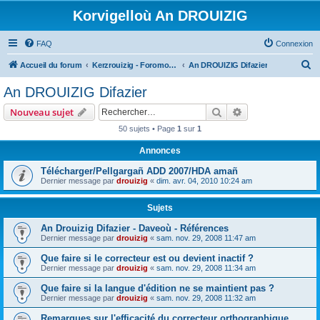
Korvigelloù An DROUIZIG
FAQ
Connexion
R
Accueil du forum
Kerzrouizig - Foromoù An Drouizig
An DROUIZIG Difazier
e
An DROUIZIG Difazier
c
Rechercher
Recherche avanc
Nouveau sujet
h
50 sujets • Page
1
sur
1
e
Annonces
r
c
Télécharger/Pellgargañ ADD 2007/HDA amañ
Dernier message par
drouizig
«
dim. avr. 04, 2010 10:24 am
h
e
Sujets
r
An Drouizig Difazier - Daveoù - Références
Dernier message par
drouizig
«
sam. nov. 29, 2008 11:47 am
Que faire si le correcteur est ou devient inactif ?
Dernier message par
drouizig
«
sam. nov. 29, 2008 11:34 am
Que faire si la langue d'édition ne se maintient pas ?
Dernier message par
drouizig
«
sam. nov. 29, 2008 11:32 am
Remarques sur l'efficacité du correcteur orthographique