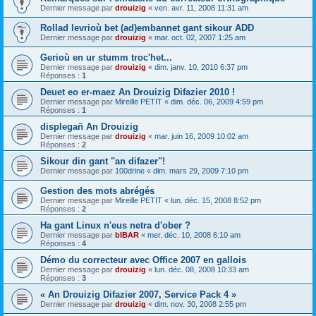
Dernier message par
drouizig
«
ven. avr. 11, 2008 11:31 am
Rollad levrioù bet (ad)embannet gant sikour ADD
Dernier message par
drouizig
«
mar. oct. 02, 2007 1:25 am
Gerioù en ur stumm troc'het...
Dernier message par
drouizig
«
dim. janv. 10, 2010 6:37 pm
Réponses :
1
Deuet eo er-maez An Drouizig Difazier 2010 !
Dernier message par
Mireille PETIT
«
dim. déc. 06, 2009 4:59 pm
Réponses :
1
displegañ An Drouizig
Dernier message par
drouizig
«
mar. juin 16, 2009 10:02 am
Réponses :
2
Sikour din gant "an difazer"!
Dernier message par
100drine
«
dim. mars 29, 2009 7:10 pm
Gestion des mots abrégés
Dernier message par
Mireille PETIT
«
lun. déc. 15, 2008 8:52 pm
Réponses :
2
Ha gant Linux n'eus netra d'ober ?
Dernier message par
bIBAR
«
mer. déc. 10, 2008 6:10 am
Réponses :
4
Démo du correcteur avec Office 2007 en gallois
Dernier message par
drouizig
«
lun. déc. 08, 2008 10:33 am
Réponses :
3
« An Drouizig Difazier 2007, Service Pack 4 »
Dernier message par
drouizig
«
dim. nov. 30, 2008 2:55 pm