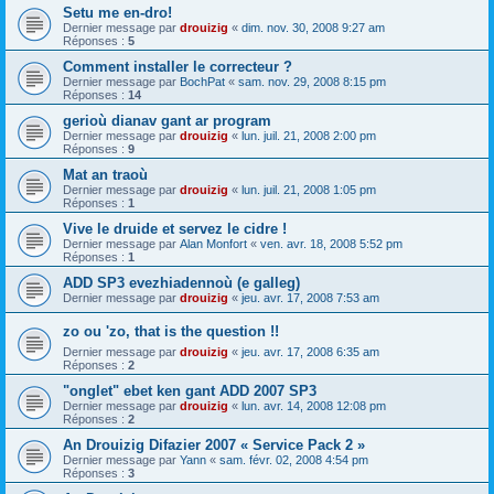
Setu me en-dro!
Dernier message par
drouizig
«
dim. nov. 30, 2008 9:27 am
Réponses :
5
Comment installer le correcteur ?
Dernier message par
BochPat
«
sam. nov. 29, 2008 8:15 pm
Réponses :
14
gerioù dianav gant ar program
Dernier message par
drouizig
«
lun. juil. 21, 2008 2:00 pm
Réponses :
9
Mat an traoù
Dernier message par
drouizig
«
lun. juil. 21, 2008 1:05 pm
Réponses :
1
Vive le druide et servez le cidre !
Dernier message par
Alan Monfort
«
ven. avr. 18, 2008 5:52 pm
Réponses :
1
ADD SP3 evezhiadennoù (e galleg)
Dernier message par
drouizig
«
jeu. avr. 17, 2008 7:53 am
zo ou 'zo, that is the question !!
Dernier message par
drouizig
«
jeu. avr. 17, 2008 6:35 am
Réponses :
2
"onglet" ebet ken gant ADD 2007 SP3
Dernier message par
drouizig
«
lun. avr. 14, 2008 12:08 pm
Réponses :
2
An Drouizig Difazier 2007 « Service Pack 2 »
Dernier message par
Yann
«
sam. févr. 02, 2008 4:54 pm
Réponses :
3