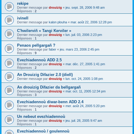
rekipe
Dernier message par
drouizig
«
jeu. sept. 28, 2006 9:48 am
Réponses :
2
ivinell
Dernier message par
kalon plouha
«
mar. août 22, 2006 12:28 pm
C'hwilerviñ « Tangi Kerviler »
Dernier message par
drouizig
«
lun. juil. 03, 2006 2:23 pm
Réponses :
1
Penaos pellgargañ ?
Dernier message par
faber
«
jeu. mars 23, 2006 2:45 pm
Réponses :
9
Evezhiadennoù ADD 2.5
Dernier message par
drouizig
«
mar. déc. 27, 2005 1:41 pm
Réponses :
2
An Drouizig Difazier 2.0 (diell)
Dernier message par
drouizig
«
lun. oct. 24, 2005 1:08 pm
An drouizig Difazier da bellgargañ
Dernier message par
drouizig
«
mar. oct. 11, 2005 12:34 pm
Réponses :
3
Evezhiadennoù diwar-benn ADD 2.4
Dernier message par
drouizig
«
mer. août 24, 2005 5:20 pm
Réponses :
1
Un nebeut evezhiadennoù
Dernier message par
drouizig
«
jeu. juil. 28, 2005 9:47 am
Réponses :
1
Evezhiadennoù / goulennoù