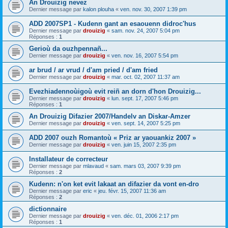
An Drouizig nevez
Dernier message par
kalon plouha
«
ven. nov. 30, 2007 1:39 pm
ADD 2007SP1 - Kudenn gant an esaouenn didroc'hus
Dernier message par
drouizig
«
sam. nov. 24, 2007 5:04 pm
Réponses :
1
Gerioù da ouzhpennañ...
Dernier message par
drouizig
«
ven. nov. 16, 2007 5:54 pm
ar brud / ar vrud / d'am pried / d'am fried
Dernier message par
drouizig
«
mar. oct. 02, 2007 11:37 am
Evezhiadennoùigoù evit reiñ an dorn d'hon Drouizig...
Dernier message par
drouizig
«
lun. sept. 17, 2007 5:46 pm
Réponses :
1
An Drouizig Difazier 2007/Handelv an Diskar-Amzer
Dernier message par
drouizig
«
ven. sept. 14, 2007 5:25 pm
ADD 2007 ouzh Romantoù « Priz ar yaouankiz 2007 »
Dernier message par
drouizig
«
ven. juin 15, 2007 2:35 pm
Installateur de correcteur
Dernier message par
mlavaud
«
sam. mars 03, 2007 9:39 pm
Réponses :
2
Kudenn: n'on ket evit lakaat an difazier da vont en-dro
Dernier message par
eric
«
jeu. févr. 15, 2007 11:36 am
Réponses :
2
dictionnaire
Dernier message par
drouizig
«
ven. déc. 01, 2006 2:17 pm
Réponses :
1