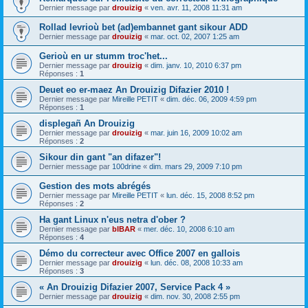
Dernier message par
drouizig
«
ven. avr. 11, 2008 11:31 am
Rollad levrioù bet (ad)embannet gant sikour ADD
Dernier message par
drouizig
«
mar. oct. 02, 2007 1:25 am
Gerioù en ur stumm troc'het...
Dernier message par
drouizig
«
dim. janv. 10, 2010 6:37 pm
Réponses :
1
Deuet eo er-maez An Drouizig Difazier 2010 !
Dernier message par
Mireille PETIT
«
dim. déc. 06, 2009 4:59 pm
Réponses :
1
displegañ An Drouizig
Dernier message par
drouizig
«
mar. juin 16, 2009 10:02 am
Réponses :
2
Sikour din gant "an difazer"!
Dernier message par
100drine
«
dim. mars 29, 2009 7:10 pm
Gestion des mots abrégés
Dernier message par
Mireille PETIT
«
lun. déc. 15, 2008 8:52 pm
Réponses :
2
Ha gant Linux n'eus netra d'ober ?
Dernier message par
bIBAR
«
mer. déc. 10, 2008 6:10 am
Réponses :
4
Démo du correcteur avec Office 2007 en gallois
Dernier message par
drouizig
«
lun. déc. 08, 2008 10:33 am
Réponses :
3
« An Drouizig Difazier 2007, Service Pack 4 »
Dernier message par
drouizig
«
dim. nov. 30, 2008 2:55 pm