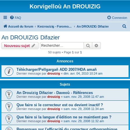
Korvigelloù An DROUIZIG
FAQ
Connexion
R
Accueil du forum
Kerzrouizig - Foromoù An Drouizig
An DROUIZIG Difazier
e
An DROUIZIG Difazier
c
Rechercher
Recherche avanc
Nouveau sujet
h
50 sujets • Page
1
sur
1
e
Annonces
r
c
Télécharger/Pellgargañ ADD 2007/HDA amañ
Dernier message par
drouizig
«
dim. avr. 04, 2010 10:24 am
h
e
Sujets
r
An Drouizig Difazier - Daveoù - Références
Dernier message par
drouizig
«
sam. nov. 29, 2008 11:47 am
Que faire si le correcteur est ou devient inactif ?
Dernier message par
drouizig
«
sam. nov. 29, 2008 11:34 am
Que faire si la langue d'édition ne se maintient pas ?
Dernier message par
drouizig
«
sam. nov. 29, 2008 11:32 am
Remarques sur l'efficacité du correcteur orthographique