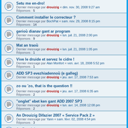
Setu me en-dro!
Dernier message par
drouizig
«
dim. nov. 30, 2008 9:27 am
Réponses :
5
Comment installer le correcteur ?
Dernier message par
BochPat
«
sam. nov. 29, 2008 8:15 pm
Réponses :
14
gerioù dianav gant ar program
Dernier message par
drouizig
«
lun. juil. 21, 2008 2:00 pm
Réponses :
9
Mat an traoù
Dernier message par
drouizig
«
lun. juil. 21, 2008 1:05 pm
Réponses :
1
Vive le druide et servez le cidre !
Dernier message par
Alan Monfort
«
ven. avr. 18, 2008 5:52 pm
Réponses :
1
ADD SP3 evezhiadennoù (e galleg)
Dernier message par
drouizig
«
jeu. avr. 17, 2008 7:53 am
zo ou 'zo, that is the question !!
Dernier message par
drouizig
«
jeu. avr. 17, 2008 6:35 am
Réponses :
2
"onglet" ebet ken gant ADD 2007 SP3
Dernier message par
drouizig
«
lun. avr. 14, 2008 12:08 pm
Réponses :
2
An Drouizig Difazier 2007 « Service Pack 2 »
Dernier message par
Yann
«
sam. févr. 02, 2008 4:54 pm
Réponses :
3