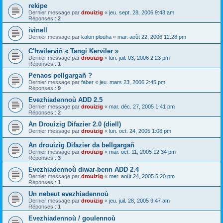
rekipe
Dernier message par
drouizig
«
jeu. sept. 28, 2006 9:48 am
Réponses :
2
ivinell
Dernier message par
kalon plouha
«
mar. août 22, 2006 12:28 pm
C'hwilerviñ « Tangi Kerviler »
Dernier message par
drouizig
«
lun. juil. 03, 2006 2:23 pm
Réponses :
1
Penaos pellgargañ ?
Dernier message par
faber
«
jeu. mars 23, 2006 2:45 pm
Réponses :
9
Evezhiadennoù ADD 2.5
Dernier message par
drouizig
«
mar. déc. 27, 2005 1:41 pm
Réponses :
2
An Drouizig Difazier 2.0 (diell)
Dernier message par
drouizig
«
lun. oct. 24, 2005 1:08 pm
An drouizig Difazier da bellgargañ
Dernier message par
drouizig
«
mar. oct. 11, 2005 12:34 pm
Réponses :
3
Evezhiadennoù diwar-benn ADD 2.4
Dernier message par
drouizig
«
mer. août 24, 2005 5:20 pm
Réponses :
1
Un nebeut evezhiadennoù
Dernier message par
drouizig
«
jeu. juil. 28, 2005 9:47 am
Réponses :
1
Evezhiadennoù / goulennoù