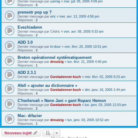
Dernier message par
yannig
«
mar. juil. 05, 2005 4:09 pm
Réponses :
6
prenestr pop up ?
Dernier message par
eric
«
mer. avr. 13, 2005 4:58 pm
Réponses :
2
Evezhiadenn
Dernier message par
Cédric
«
ven. avr. 08, 2005 9:33 am
Réponses :
2
ADD 3.0
Dernier message par
ki-dour
«
ven. févr. 25, 2005 10:51 pm
Réponses :
2
Breton opérationnel systématiquement
Dernier message par
drouizig
«
lun. févr. 21, 2005 4:40 pm
Réponses :
1
ADD 2.3.1
Dernier message par
Gweladenner-kozh
«
mer. févr. 02, 2005 9:23 am
Afell « ajouter au dictionnaire »
Dernier message par
Gweladenner-kozh
«
dim. janv. 16, 2005 1:44 pm
Réponses :
4
C'hwilervañ « Nenn Jani » gant Roparz Hemon
Dernier message par
Gweladenner-kozh
«
lun. janv. 03, 2005 12:03 pm
Réponses :
2
Mac- difazier
Dernier message par
drouizig
«
lun. janv. 03, 2005 10:52 am
Réponses :
1
Nouveau sujet