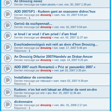
An Drouizig nevez
Dernier message par
kalon plouha
«
ven. nov. 30, 2007 1:39 pm
ADD 2007SP1 - Kudenn gant an esaouenn didroc'hus
Dernier message par
drouizig
«
sam. nov. 24, 2007 5:04 pm
Réponses :
1
Gerioù da ouzhpennañ...
Dernier message par
drouizig
«
ven. nov. 16, 2007 5:54 pm
ar brud / ar vrud / d'am pried / d'am fried
Dernier message par
drouizig
«
mar. oct. 02, 2007 11:37 am
Evezhiadennoùigoù evit reiñ an dorn d'hon Drouizig...
Dernier message par
drouizig
«
lun. sept. 17, 2007 5:46 pm
Réponses :
1
An Drouizig Difazier 2007/Handelv an Diskar-Amzer
Dernier message par
drouizig
«
ven. sept. 14, 2007 5:25 pm
ADD 2007 ouzh Romantoù « Priz ar yaouankiz 2007 »
Dernier message par
drouizig
«
ven. juin 15, 2007 2:35 pm
Installateur de correcteur
Dernier message par
mlavaud
«
sam. mars 03, 2007 9:39 pm
Réponses :
2
Kudenn: n'on ket evit lakaat an difazier da vont en-dro
Dernier message par
eric
«
jeu. févr. 15, 2007 11:36 am
Réponses :
2
dictionnaire
Dernier message par
drouizig
«
ven. déc. 01, 2006 2:17 pm
Réponses :
1