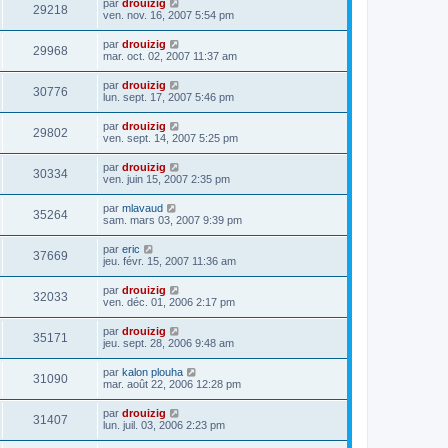
par
drouizig
29218
ven. nov. 16, 2007 5:54 pm
par
drouizig
29968
mar. oct. 02, 2007 11:37 am
par
drouizig
30776
lun. sept. 17, 2007 5:46 pm
par
drouizig
29802
ven. sept. 14, 2007 5:25 pm
par
drouizig
30334
ven. juin 15, 2007 2:35 pm
par
mlavaud
35264
sam. mars 03, 2007 9:39 pm
par
eric
37669
jeu. févr. 15, 2007 11:36 am
par
drouizig
32033
ven. déc. 01, 2006 2:17 pm
par
drouizig
35171
jeu. sept. 28, 2006 9:48 am
par
kalon plouha
31090
mar. août 22, 2006 12:28 pm
par
drouizig
31407
lun. juil. 03, 2006 2:23 pm