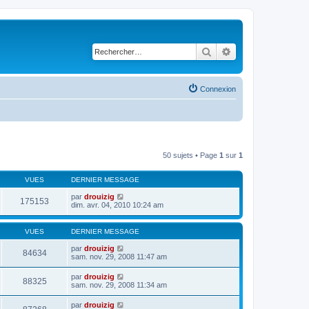
Rechercher
Recherche avancé
Connexion
50 sujets • Page
1
sur
1
VUES
DERNIER MESSAGE
par
drouizig
175153
dim. avr. 04, 2010 10:24 am
VUES
DERNIER MESSAGE
par
drouizig
84634
sam. nov. 29, 2008 11:47 am
par
drouizig
88325
sam. nov. 29, 2008 11:34 am
par
drouizig