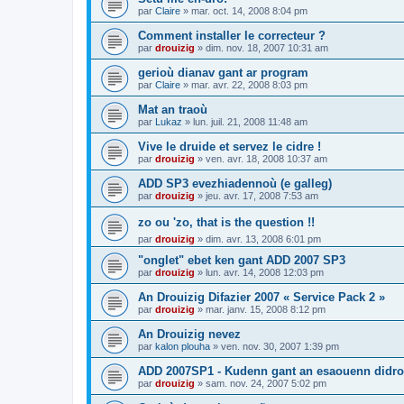
par
Claire
»
mar. oct. 14, 2008 8:04 pm
Comment installer le correcteur ?
par
drouizig
»
dim. nov. 18, 2007 10:31 am
gerioù dianav gant ar program
par
Claire
»
mar. avr. 22, 2008 8:03 pm
Mat an traoù
par
Lukaz
»
lun. juil. 21, 2008 11:48 am
Vive le druide et servez le cidre !
par
drouizig
»
ven. avr. 18, 2008 10:37 am
ADD SP3 evezhiadennoù (e galleg)
par
drouizig
»
jeu. avr. 17, 2008 7:53 am
zo ou 'zo, that is the question !!
par
drouizig
»
dim. avr. 13, 2008 6:01 pm
"onglet" ebet ken gant ADD 2007 SP3
par
drouizig
»
lun. avr. 14, 2008 12:03 pm
An Drouizig Difazier 2007 « Service Pack 2 »
par
drouizig
»
mar. janv. 15, 2008 8:12 pm
An Drouizig nevez
par
kalon plouha
»
ven. nov. 30, 2007 1:39 pm
ADD 2007SP1 - Kudenn gant an esaouenn didro
par
drouizig
»
sam. nov. 24, 2007 5:02 pm