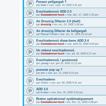
Penaos pellgargañ ?
par
thule
»
sam. sept. 24, 2005 2:41 pm
Evezhiadennoù ADD 2.5
par
Gweladenner-kozh
»
mar. déc. 27, 2005 1:20 pm
An Drouizig Difazier 2.0 (diell)
par
drouizig
»
lun. oct. 24, 2005 1:08 pm
An drouizig Difazier da bellgargañ
par
Pascal Trichet
»
mar. oct. 11, 2005 10:16 am
Evezhiadennoù diwar-benn ADD 2.4
par
Gweladenner-kozh
»
mar. août 23, 2005 6:44 pm
Un nebeut evezhiadennoù
par
Gweladenner-kozh
»
lun. juil. 25, 2005 6:27 am
Evezhiadennoù / goulennoù
par
yannig
»
lun. juin 20, 2005 11:12 am
prenestr pop up ?
par
eric
»
mar. avr. 12, 2005 9:22 pm
Evezhiadenn
par
Cédric
»
ven. avr. 08, 2005 9:31 am
ADD 3.0
par
ki-dour
»
ven. févr. 25, 2005 5:54 pm
Breton opérationnel systématiquement
par
Gweladenner-kozh
»
lun. févr. 21, 2005 4:38 pm