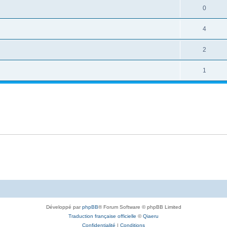
0
4
2
1
Développé par
phpBB
® Forum Software © phpBB Limited
Traduction française officielle
©
Qiaeru
Confidentialité
|
Conditions