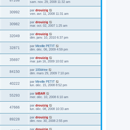
87268
sam. nov. 29, 2008 11:32 am
par
drouizig
30992
ven. avr. 11, 2008 11:31 am
par
drouizig
30982
mar. oct. 02, 2007 1:25 am
par
drouizig
32049
dim. janv. 10, 2010 6:37 pm
par
Mireille PETIT
32871
dim. déc. 06, 2009 4:59 pm
par
drouizig
35697
mar. juin 16, 2009 10:02 am
par
100drine
84150
dim. mars 29, 2009 7:10 pm
par
Mireille PETIT
40222
lun. déc. 15, 2008 8:52 pm
par
bIBAR
55293
mer. déc. 10, 2008 6:10 am
par
drouizig
47666
lun. déc. 08, 2008 10:33 am
par
drouizig
89228
dim. nov. 30, 2008 2:55 pm
par
drouizig