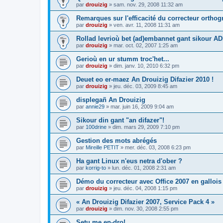
par
drouizig
»
sam. nov. 29, 2008 11:32 am
Remarques sur l'efficacité du correcteur ortho
par
drouizig
»
ven. avr. 11, 2008 11:31 am
Rollad levrioù bet (ad)embannet gant sikour A
par
drouizig
»
mar. oct. 02, 2007 1:25 am
Gerioù en ur stumm troc'het...
par
drouizig
»
dim. janv. 10, 2010 6:32 pm
Deuet eo er-maez An Drouizig Difazier 2010 !
par
drouizig
»
jeu. déc. 03, 2009 8:45 am
displegañ An Drouizig
par
annie29
»
mar. juin 16, 2009 9:04 am
Sikour din gant "an difazer"!
par
100drine
»
dim. mars 29, 2009 7:10 pm
Gestion des mots abrégés
par
Mireille PETIT
»
mer. déc. 03, 2008 6:23 pm
Ha gant Linux n'eus netra d'ober ?
par
korrig-to
»
lun. déc. 01, 2008 2:31 am
Démo du correcteur avec Office 2007 en gallois
par
drouizig
»
jeu. déc. 04, 2008 1:15 pm
« An Drouizig Difazier 2007, Service Pack 4 »
par
drouizig
»
dim. nov. 30, 2008 2:55 pm
Setu me en-dro!