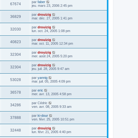
par
faber
67674
jeu. mars 23, 2006 2:45 pm
par
drouizig
36829
mar. déc. 27, 2005 1:41 pm
par
drouizig
32030
lun. oct. 24, 2005 1:08 pm
par
drouizig
40823
mar. oct. 11, 2005 12:34 pm
par
drouizig
32304
mer. août 24, 2005 5:20 pm
par
drouizig
32304
jeu. juil. 28, 2005 9:47 am
par
yannig
53028
mar. juil. 05, 2005 4:09 pm
par
eric
36578
mer. avr. 13, 2005 4:58 pm
par
Cédric
34286
ven. avr. 08, 2005 9:33 am
par
ki-dour
37888
ven. févr. 25, 2005 10:51 pm
par
drouizig
32448
lun. févr. 21, 2005 4:40 pm