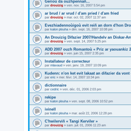
Gerioù da ouzhpennañ...
par
drouizig
»
ven. nov. 16, 2007 5:54 pm
ar brud / ar vrud / d'am pried / d'am fried
par
drouizig
»
mar. oct. 02, 2007 11:37 am
Evezhiadennoùigoù evit reiñ an dorn d'hon Drou
par
kalon plouha
»
dim. sept. 16, 2007 10:08 pm
An Drouizig Difazier 2007/Handelv an Diskar-A
par
drouizig
»
ven. sept. 14, 2007 5:25 pm
ADD 2007 ouzh Romantoù « Priz ar yaouankiz 2
par
drouizig
»
ven. juin 15, 2007 2:35 pm
Installateur de correcteur
par
mlavaud
»
ven. janv. 19, 2007 10:09 pm
Kudenn: n'on ket evit lakaat an difazier da vont
par
eric
»
mer. févr. 14, 2007 10:34 pm
dictionnaire
par
cedric
»
ven. déc. 01, 2006 2:03 pm
rekipe
par
kalon plouha
»
ven. sept. 08, 2006 10:52 pm
ivinell
par
kalon plouha
»
mar. août 22, 2006 12:28 pm
C'hwilerviñ « Tangi Kerviler »
par
drouizig
»
sam. juil. 01, 2006 11:23 am