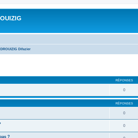
ROUIZIG
 DROUIZIG Difazier
cher
cherche avancée
RÉPONSES
0
RÉPONSES
0
?
0
 pas ?