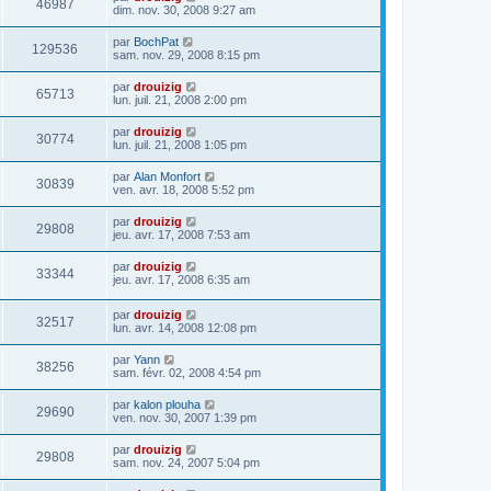
46987
dim. nov. 30, 2008 9:27 am
par
BochPat
129536
sam. nov. 29, 2008 8:15 pm
par
drouizig
65713
lun. juil. 21, 2008 2:00 pm
par
drouizig
30774
lun. juil. 21, 2008 1:05 pm
par
Alan Monfort
30839
ven. avr. 18, 2008 5:52 pm
par
drouizig
29808
jeu. avr. 17, 2008 7:53 am
par
drouizig
33344
jeu. avr. 17, 2008 6:35 am
par
drouizig
32517
lun. avr. 14, 2008 12:08 pm
par
Yann
38256
sam. févr. 02, 2008 4:54 pm
par
kalon plouha
29690
ven. nov. 30, 2007 1:39 pm
par
drouizig
29808
sam. nov. 24, 2007 5:04 pm