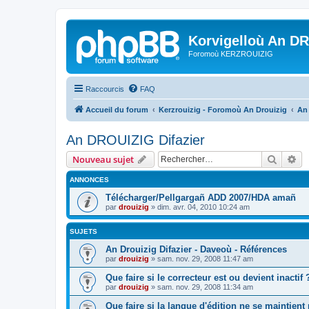
Korvigelloù An D
Foromoù KERZROUIZIG
Raccourcis
FAQ
Accueil du forum
Kerzrouizig - Foromoù An Drouizig
An
An DROUIZIG Difazier
Recher
Re
Nouveau sujet
ANNONCES
Télécharger/Pellgargañ ADD 2007/HDA amañ
par
drouizig
»
dim. avr. 04, 2010 10:24 am
SUJETS
An Drouizig Difazier - Daveoù - Références
par
drouizig
»
sam. nov. 29, 2008 11:47 am
Que faire si le correcteur est ou devient inactif 
par
drouizig
»
sam. nov. 29, 2008 11:34 am
Que faire si la langue d'édition ne se maintient