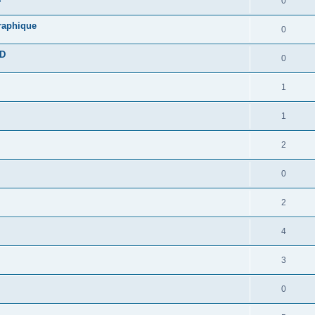
0
graphique
0
DD
0
1
1
2
0
2
4
3
0