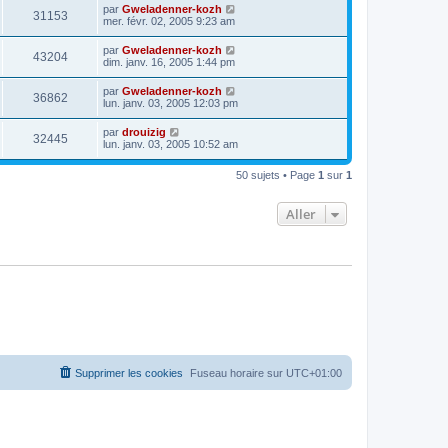
par
Gweladenner-kozh
31153
mer. févr. 02, 2005 9:23 am
par
Gweladenner-kozh
43204
dim. janv. 16, 2005 1:44 pm
par
Gweladenner-kozh
36862
lun. janv. 03, 2005 12:03 pm
par
drouizig
32445
lun. janv. 03, 2005 10:52 am
50 sujets • Page
1
sur
1
Aller
Supprimer les cookies
Fuseau horaire sur
UTC+01:00