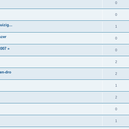
0
0
izig...
1
mzer
0
007 »
0
2
 en-dro
2
1
2
0
1