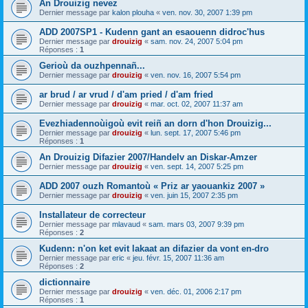
An Drouizig nevez
Dernier message par
kalon plouha
«
ven. nov. 30, 2007 1:39 pm
ADD 2007SP1 - Kudenn gant an esaouenn didroc'hus
Dernier message par
drouizig
«
sam. nov. 24, 2007 5:04 pm
Réponses :
1
Gerioù da ouzhpennañ...
Dernier message par
drouizig
«
ven. nov. 16, 2007 5:54 pm
ar brud / ar vrud / d'am pried / d'am fried
Dernier message par
drouizig
«
mar. oct. 02, 2007 11:37 am
Evezhiadennoùigoù evit reiñ an dorn d'hon Drouizig...
Dernier message par
drouizig
«
lun. sept. 17, 2007 5:46 pm
Réponses :
1
An Drouizig Difazier 2007/Handelv an Diskar-Amzer
Dernier message par
drouizig
«
ven. sept. 14, 2007 5:25 pm
ADD 2007 ouzh Romantoù « Priz ar yaouankiz 2007 »
Dernier message par
drouizig
«
ven. juin 15, 2007 2:35 pm
Installateur de correcteur
Dernier message par
mlavaud
«
sam. mars 03, 2007 9:39 pm
Réponses :
2
Kudenn: n'on ket evit lakaat an difazier da vont en-dro
Dernier message par
eric
«
jeu. févr. 15, 2007 11:36 am
Réponses :
2
dictionnaire
Dernier message par
drouizig
«
ven. déc. 01, 2006 2:17 pm
Réponses :
1