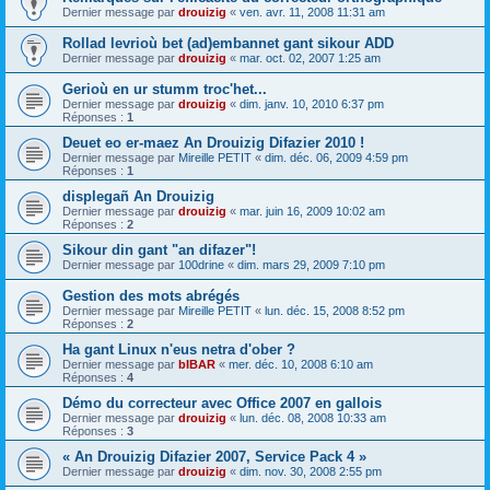
Dernier message par
drouizig
«
ven. avr. 11, 2008 11:31 am
Rollad levrioù bet (ad)embannet gant sikour ADD
Dernier message par
drouizig
«
mar. oct. 02, 2007 1:25 am
Gerioù en ur stumm troc'het...
Dernier message par
drouizig
«
dim. janv. 10, 2010 6:37 pm
Réponses :
1
Deuet eo er-maez An Drouizig Difazier 2010 !
Dernier message par
Mireille PETIT
«
dim. déc. 06, 2009 4:59 pm
Réponses :
1
displegañ An Drouizig
Dernier message par
drouizig
«
mar. juin 16, 2009 10:02 am
Réponses :
2
Sikour din gant "an difazer"!
Dernier message par
100drine
«
dim. mars 29, 2009 7:10 pm
Gestion des mots abrégés
Dernier message par
Mireille PETIT
«
lun. déc. 15, 2008 8:52 pm
Réponses :
2
Ha gant Linux n'eus netra d'ober ?
Dernier message par
bIBAR
«
mer. déc. 10, 2008 6:10 am
Réponses :
4
Démo du correcteur avec Office 2007 en gallois
Dernier message par
drouizig
«
lun. déc. 08, 2008 10:33 am
Réponses :
3
« An Drouizig Difazier 2007, Service Pack 4 »
Dernier message par
drouizig
«
dim. nov. 30, 2008 2:55 pm