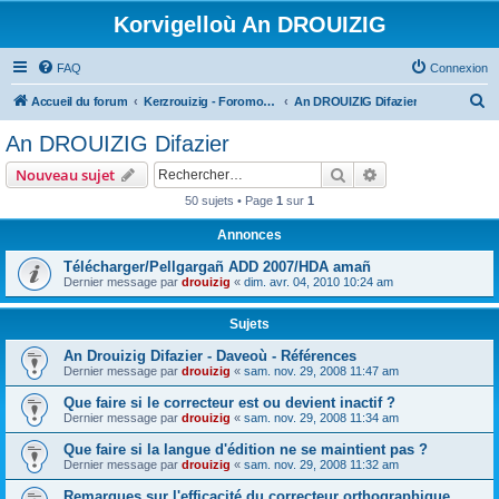
Korvigelloù An DROUIZIG
FAQ
Connexion
R
Accueil du forum
Kerzrouizig - Foromoù An Drouizig
An DROUIZIG Difazier
e
An DROUIZIG Difazier
c
Rechercher
Recherche avanc
Nouveau sujet
h
50 sujets • Page
1
sur
1
e
Annonces
r
c
Télécharger/Pellgargañ ADD 2007/HDA amañ
Dernier message par
drouizig
«
dim. avr. 04, 2010 10:24 am
h
e
Sujets
r
An Drouizig Difazier - Daveoù - Références
Dernier message par
drouizig
«
sam. nov. 29, 2008 11:47 am
Que faire si le correcteur est ou devient inactif ?
Dernier message par
drouizig
«
sam. nov. 29, 2008 11:34 am
Que faire si la langue d'édition ne se maintient pas ?
Dernier message par
drouizig
«
sam. nov. 29, 2008 11:32 am
Remarques sur l'efficacité du correcteur orthographique