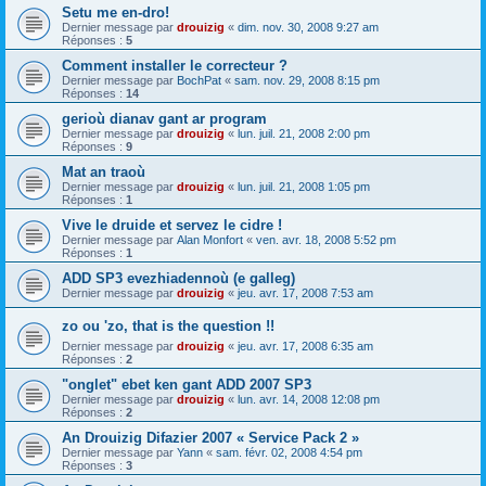
Setu me en-dro!
Dernier message par
drouizig
«
dim. nov. 30, 2008 9:27 am
Réponses :
5
Comment installer le correcteur ?
Dernier message par
BochPat
«
sam. nov. 29, 2008 8:15 pm
Réponses :
14
gerioù dianav gant ar program
Dernier message par
drouizig
«
lun. juil. 21, 2008 2:00 pm
Réponses :
9
Mat an traoù
Dernier message par
drouizig
«
lun. juil. 21, 2008 1:05 pm
Réponses :
1
Vive le druide et servez le cidre !
Dernier message par
Alan Monfort
«
ven. avr. 18, 2008 5:52 pm
Réponses :
1
ADD SP3 evezhiadennoù (e galleg)
Dernier message par
drouizig
«
jeu. avr. 17, 2008 7:53 am
zo ou 'zo, that is the question !!
Dernier message par
drouizig
«
jeu. avr. 17, 2008 6:35 am
Réponses :
2
"onglet" ebet ken gant ADD 2007 SP3
Dernier message par
drouizig
«
lun. avr. 14, 2008 12:08 pm
Réponses :
2
An Drouizig Difazier 2007 « Service Pack 2 »
Dernier message par
Yann
«
sam. févr. 02, 2008 4:54 pm
Réponses :
3