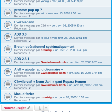
Dernier message par
yannig
«
mar. juil. 05, 2005 4:09 pm
Réponses :
6
prenestr pop up ?
Dernier message par
eric
«
mer. avr. 13, 2005 4:58 pm
Réponses :
2
Evezhiadenn
Dernier message par
Cédric
«
ven. avr. 08, 2005 9:33 am
Réponses :
2
ADD 3.0
Dernier message par
ki-dour
«
ven. févr. 25, 2005 10:51 pm
Réponses :
2
Breton opérationnel systématiquement
Dernier message par
drouizig
«
lun. févr. 21, 2005 4:40 pm
Réponses :
1
ADD 2.3.1
Dernier message par
Gweladenner-kozh
«
mer. févr. 02, 2005 9:23 am
Afell « ajouter au dictionnaire »
Dernier message par
Gweladenner-kozh
«
dim. janv. 16, 2005 1:44 pm
Réponses :
4
C'hwilervañ « Nenn Jani » gant Roparz Hemon
Dernier message par
Gweladenner-kozh
«
lun. janv. 03, 2005 12:03 pm
Réponses :
2
Mac- difazier
Dernier message par
drouizig
«
lun. janv. 03, 2005 10:52 am
Réponses :
1
Nouveau sujet