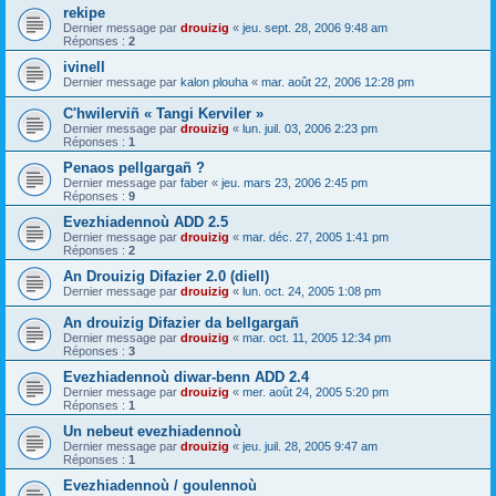
rekipe
Dernier message par
drouizig
«
jeu. sept. 28, 2006 9:48 am
Réponses :
2
ivinell
Dernier message par
kalon plouha
«
mar. août 22, 2006 12:28 pm
C'hwilerviñ « Tangi Kerviler »
Dernier message par
drouizig
«
lun. juil. 03, 2006 2:23 pm
Réponses :
1
Penaos pellgargañ ?
Dernier message par
faber
«
jeu. mars 23, 2006 2:45 pm
Réponses :
9
Evezhiadennoù ADD 2.5
Dernier message par
drouizig
«
mar. déc. 27, 2005 1:41 pm
Réponses :
2
An Drouizig Difazier 2.0 (diell)
Dernier message par
drouizig
«
lun. oct. 24, 2005 1:08 pm
An drouizig Difazier da bellgargañ
Dernier message par
drouizig
«
mar. oct. 11, 2005 12:34 pm
Réponses :
3
Evezhiadennoù diwar-benn ADD 2.4
Dernier message par
drouizig
«
mer. août 24, 2005 5:20 pm
Réponses :
1
Un nebeut evezhiadennoù
Dernier message par
drouizig
«
jeu. juil. 28, 2005 9:47 am
Réponses :
1
Evezhiadennoù / goulennoù