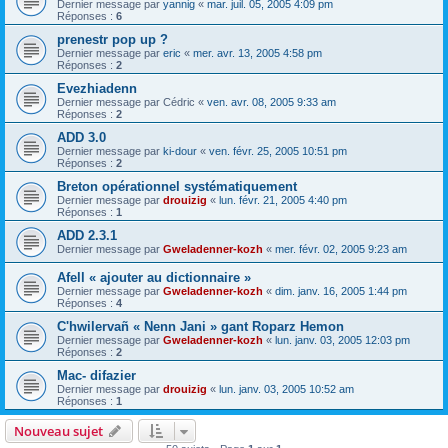
Dernier message par
yannig
«
mar. juil. 05, 2005 4:09 pm
Réponses :
6
prenestr pop up ?
Dernier message par
eric
«
mer. avr. 13, 2005 4:58 pm
Réponses :
2
Evezhiadenn
Dernier message par
Cédric
«
ven. avr. 08, 2005 9:33 am
Réponses :
2
ADD 3.0
Dernier message par
ki-dour
«
ven. févr. 25, 2005 10:51 pm
Réponses :
2
Breton opérationnel systématiquement
Dernier message par
drouizig
«
lun. févr. 21, 2005 4:40 pm
Réponses :
1
ADD 2.3.1
Dernier message par
Gweladenner-kozh
«
mer. févr. 02, 2005 9:23 am
Afell « ajouter au dictionnaire »
Dernier message par
Gweladenner-kozh
«
dim. janv. 16, 2005 1:44 pm
Réponses :
4
C'hwilervañ « Nenn Jani » gant Roparz Hemon
Dernier message par
Gweladenner-kozh
«
lun. janv. 03, 2005 12:03 pm
Réponses :
2
Mac- difazier
Dernier message par
drouizig
«
lun. janv. 03, 2005 10:52 am
Réponses :
1
Nouveau sujet