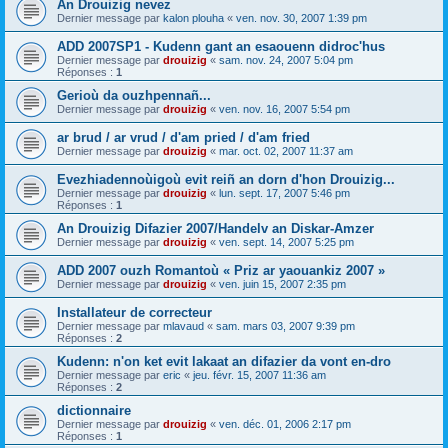
An Drouizig nevez
Dernier message par
kalon plouha
«
ven. nov. 30, 2007 1:39 pm
ADD 2007SP1 - Kudenn gant an esaouenn didroc'hus
Dernier message par
drouizig
«
sam. nov. 24, 2007 5:04 pm
Réponses :
1
Gerioù da ouzhpennañ...
Dernier message par
drouizig
«
ven. nov. 16, 2007 5:54 pm
ar brud / ar vrud / d'am pried / d'am fried
Dernier message par
drouizig
«
mar. oct. 02, 2007 11:37 am
Evezhiadennoùigoù evit reiñ an dorn d'hon Drouizig...
Dernier message par
drouizig
«
lun. sept. 17, 2007 5:46 pm
Réponses :
1
An Drouizig Difazier 2007/Handelv an Diskar-Amzer
Dernier message par
drouizig
«
ven. sept. 14, 2007 5:25 pm
ADD 2007 ouzh Romantoù « Priz ar yaouankiz 2007 »
Dernier message par
drouizig
«
ven. juin 15, 2007 2:35 pm
Installateur de correcteur
Dernier message par
mlavaud
«
sam. mars 03, 2007 9:39 pm
Réponses :
2
Kudenn: n'on ket evit lakaat an difazier da vont en-dro
Dernier message par
eric
«
jeu. févr. 15, 2007 11:36 am
Réponses :
2
dictionnaire
Dernier message par
drouizig
«
ven. déc. 01, 2006 2:17 pm
Réponses :
1