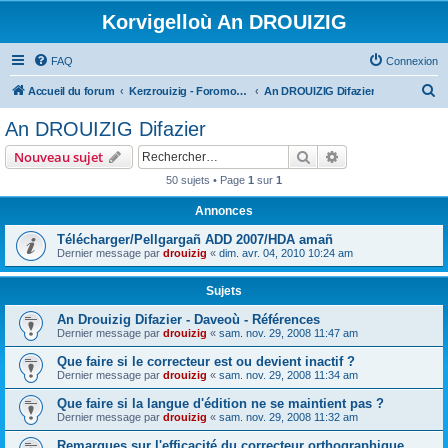
Korvigelloù An DROUIZIG
FAQ
Connexion
R
Accueil du forum
Kerzrouizig - Foromoù An Drouizig
An DROUIZIG Difazier
e
An DROUIZIG Difazier
c
Rechercher
Recherche avanc
Nouveau sujet
h
50 sujets • Page
1
sur
1
e
Annonces
r
c
Télécharger/Pellgargañ ADD 2007/HDA amañ
Dernier message par
drouizig
«
dim. avr. 04, 2010 10:24 am
h
e
Sujets
r
An Drouizig Difazier - Daveoù - Références
Dernier message par
drouizig
«
sam. nov. 29, 2008 11:47 am
Que faire si le correcteur est ou devient inactif ?
Dernier message par
drouizig
«
sam. nov. 29, 2008 11:34 am
Que faire si la langue d'édition ne se maintient pas ?
Dernier message par
drouizig
«
sam. nov. 29, 2008 11:32 am
Remarques sur l'efficacité du correcteur orthographique