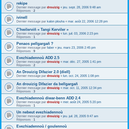
rekipe
Dernier message par
drouizig
«
jeu. sept. 28, 2006 9:48 am
Réponses :
2
ivinell
Dernier message par
kalon plouha
«
mar. août 22, 2006 12:28 pm
C'hwilerviñ « Tangi Kerviler »
Dernier message par
drouizig
«
lun. juil. 03, 2006 2:23 pm
Réponses :
1
Penaos pellgargañ ?
Dernier message par
faber
«
jeu. mars 23, 2006 2:45 pm
Réponses :
9
Evezhiadennoù ADD 2.5
Dernier message par
drouizig
«
mar. déc. 27, 2005 1:41 pm
Réponses :
2
An Drouizig Difazier 2.0 (diell)
Dernier message par
drouizig
«
lun. oct. 24, 2005 1:08 pm
An drouizig Difazier da bellgargañ
Dernier message par
drouizig
«
mar. oct. 11, 2005 12:34 pm
Réponses :
3
Evezhiadennoù diwar-benn ADD 2.4
Dernier message par
drouizig
«
mer. août 24, 2005 5:20 pm
Réponses :
1
Un nebeut evezhiadennoù
Dernier message par
drouizig
«
jeu. juil. 28, 2005 9:47 am
Réponses :
1
Evezhiadennoù / goulennoù