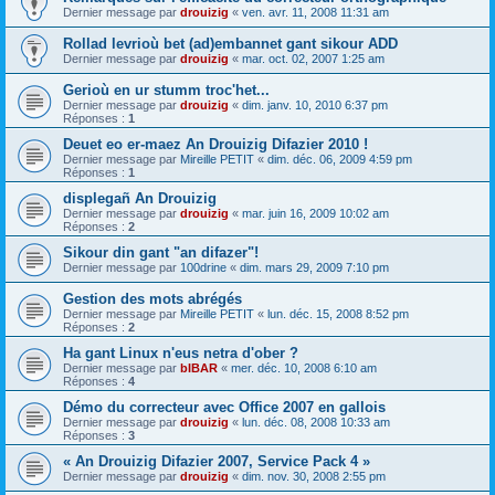
Dernier message par
drouizig
«
ven. avr. 11, 2008 11:31 am
Rollad levrioù bet (ad)embannet gant sikour ADD
Dernier message par
drouizig
«
mar. oct. 02, 2007 1:25 am
Gerioù en ur stumm troc'het...
Dernier message par
drouizig
«
dim. janv. 10, 2010 6:37 pm
Réponses :
1
Deuet eo er-maez An Drouizig Difazier 2010 !
Dernier message par
Mireille PETIT
«
dim. déc. 06, 2009 4:59 pm
Réponses :
1
displegañ An Drouizig
Dernier message par
drouizig
«
mar. juin 16, 2009 10:02 am
Réponses :
2
Sikour din gant "an difazer"!
Dernier message par
100drine
«
dim. mars 29, 2009 7:10 pm
Gestion des mots abrégés
Dernier message par
Mireille PETIT
«
lun. déc. 15, 2008 8:52 pm
Réponses :
2
Ha gant Linux n'eus netra d'ober ?
Dernier message par
bIBAR
«
mer. déc. 10, 2008 6:10 am
Réponses :
4
Démo du correcteur avec Office 2007 en gallois
Dernier message par
drouizig
«
lun. déc. 08, 2008 10:33 am
Réponses :
3
« An Drouizig Difazier 2007, Service Pack 4 »
Dernier message par
drouizig
«
dim. nov. 30, 2008 2:55 pm