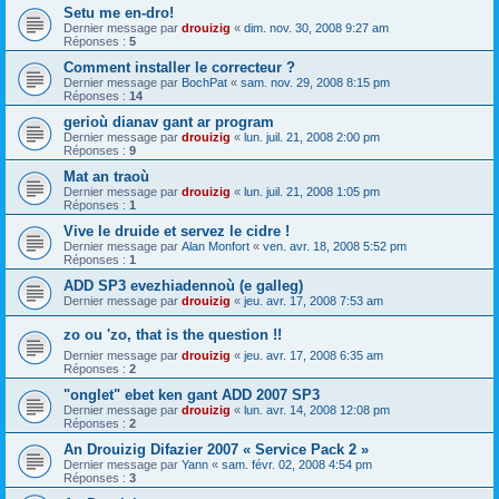
Setu me en-dro!
Dernier message par
drouizig
«
dim. nov. 30, 2008 9:27 am
Réponses :
5
Comment installer le correcteur ?
Dernier message par
BochPat
«
sam. nov. 29, 2008 8:15 pm
Réponses :
14
gerioù dianav gant ar program
Dernier message par
drouizig
«
lun. juil. 21, 2008 2:00 pm
Réponses :
9
Mat an traoù
Dernier message par
drouizig
«
lun. juil. 21, 2008 1:05 pm
Réponses :
1
Vive le druide et servez le cidre !
Dernier message par
Alan Monfort
«
ven. avr. 18, 2008 5:52 pm
Réponses :
1
ADD SP3 evezhiadennoù (e galleg)
Dernier message par
drouizig
«
jeu. avr. 17, 2008 7:53 am
zo ou 'zo, that is the question !!
Dernier message par
drouizig
«
jeu. avr. 17, 2008 6:35 am
Réponses :
2
"onglet" ebet ken gant ADD 2007 SP3
Dernier message par
drouizig
«
lun. avr. 14, 2008 12:08 pm
Réponses :
2
An Drouizig Difazier 2007 « Service Pack 2 »
Dernier message par
Yann
«
sam. févr. 02, 2008 4:54 pm
Réponses :
3