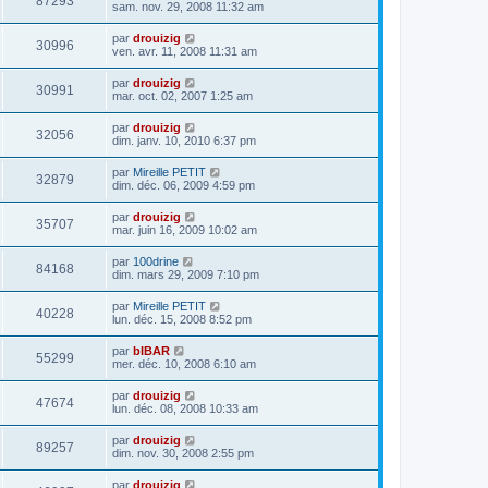
87293
sam. nov. 29, 2008 11:32 am
par
drouizig
30996
ven. avr. 11, 2008 11:31 am
par
drouizig
30991
mar. oct. 02, 2007 1:25 am
par
drouizig
32056
dim. janv. 10, 2010 6:37 pm
par
Mireille PETIT
32879
dim. déc. 06, 2009 4:59 pm
par
drouizig
35707
mar. juin 16, 2009 10:02 am
par
100drine
84168
dim. mars 29, 2009 7:10 pm
par
Mireille PETIT
40228
lun. déc. 15, 2008 8:52 pm
par
bIBAR
55299
mer. déc. 10, 2008 6:10 am
par
drouizig
47674
lun. déc. 08, 2008 10:33 am
par
drouizig
89257
dim. nov. 30, 2008 2:55 pm
par
drouizig