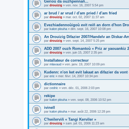
Gerioù da ouzhpennañ...
par
drouizig
»
ven. nov. 16, 2007 5:54 pm
ar brud / ar vrud / d'am pried / d'am fried
par
drouizig
»
mar. oct. 02, 2007 11:37 am
Evezhiadennoùigoù evit reiñ an dorn d'hon Drou
par
kalon plouha
»
dim. sept. 16, 2007 10:08 pm
An Drouizig Difazier 2007/Handelv an Diskar-A
par
drouizig
»
ven. sept. 14, 2007 5:25 pm
ADD 2007 ouzh Romantoù « Priz ar yaouankiz 2
par
drouizig
»
ven. juin 15, 2007 2:35 pm
Installateur de correcteur
par
mlavaud
»
ven. janv. 19, 2007 10:09 pm
Kudenn: n'on ket evit lakaat an difazier da vont
par
eric
»
mer. févr. 14, 2007 10:34 pm
dictionnaire
par
cedric
»
ven. déc. 01, 2006 2:03 pm
rekipe
par
kalon plouha
»
ven. sept. 08, 2006 10:52 pm
ivinell
par
kalon plouha
»
mar. août 22, 2006 12:28 pm
C'hwilerviñ « Tangi Kerviler »
par
drouizig
»
sam. juil. 01, 2006 11:23 am