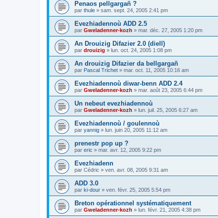
Penaos pellgargañ ?
par
thule
»
sam. sept. 24, 2005 2:41 pm
Evezhiadennoù ADD 2.5
par
Gweladenner-kozh
»
mar. déc. 27, 2005 1:20 pm
An Drouizig Difazier 2.0 (diell)
par
drouizig
»
lun. oct. 24, 2005 1:08 pm
An drouizig Difazier da bellgargañ
par
Pascal Trichet
»
mar. oct. 11, 2005 10:16 am
Evezhiadennoù diwar-benn ADD 2.4
par
Gweladenner-kozh
»
mar. août 23, 2005 6:44 pm
Un nebeut evezhiadennoù
par
Gweladenner-kozh
»
lun. juil. 25, 2005 6:27 am
Evezhiadennoù / goulennoù
par
yannig
»
lun. juin 20, 2005 11:12 am
prenestr pop up ?
par
eric
»
mar. avr. 12, 2005 9:22 pm
Evezhiadenn
par
Cédric
»
ven. avr. 08, 2005 9:31 am
ADD 3.0
par
ki-dour
»
ven. févr. 25, 2005 5:54 pm
Breton opérationnel systématiquement
par
Gweladenner-kozh
»
lun. févr. 21, 2005 4:38 pm