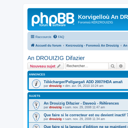
Korvigelloù An D
Foromoù KERZROUIZIG
Raccourcis
FAQ
Accueil du forum
Kerzrouizig - Foromoù An Drouizig
An
An DROUIZIG Difazier
Recher
Re
Nouveau sujet
ANNONCES
Télécharger/Pellgargañ ADD 2007/HDA amañ
par
drouizig
»
dim. avr. 04, 2010 10:24 am
SUJETS
An Drouizig Difazier - Daveoù - Références
par
drouizig
»
sam. nov. 29, 2008 11:47 am
Que faire si le correcteur est ou devient inactif 
par
drouizig
»
sam. nov. 29, 2008 11:34 am
Que faire si la langue d'édition ne se maintient