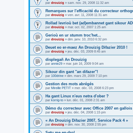
par
drouizig
»
sam. nov. 29, 2008 11:32 am
Remarques sur l'efficacité du correcteur ortho
par
drouizig
»
ven. avr. 11, 2008 11:31 am
Rollad levrioù bet (ad)embannet gant sikour A
par
drouizig
»
mar. oct. 02, 2007 1:25 am
Gerioù en ur stumm troc'het...
par
drouizig
»
dim. janv. 10, 2010 6:32 pm
Deuet eo er-maez An Drouizig Difazier 2010 !
par
drouizig
»
jeu. déc. 03, 2009 8:45 am
displegañ An Drouizig
par
annie29
»
mar. juin 16, 2009 9:04 am
Sikour din gant "an difazer"!
par
100drine
»
dim. mars 29, 2009 7:10 pm
Gestion des mots abrégés
par
Mireille PETIT
»
mer. déc. 03, 2008 6:23 pm
Ha gant Linux n'eus netra d'ober ?
par
korrig-to
»
lun. déc. 01, 2008 2:31 am
Démo du correcteur avec Office 2007 en gallois
par
drouizig
»
jeu. déc. 04, 2008 1:15 pm
« An Drouizig Difazier 2007, Service Pack 4 »
par
drouizig
»
dim. nov. 30, 2008 2:55 pm
Setu me en-dro!