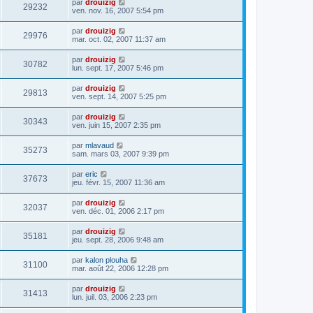
par
drouizig
29232
ven. nov. 16, 2007 5:54 pm
par
drouizig
29976
mar. oct. 02, 2007 11:37 am
par
drouizig
30782
lun. sept. 17, 2007 5:46 pm
par
drouizig
29813
ven. sept. 14, 2007 5:25 pm
par
drouizig
30343
ven. juin 15, 2007 2:35 pm
par
mlavaud
35273
sam. mars 03, 2007 9:39 pm
par
eric
37673
jeu. févr. 15, 2007 11:36 am
par
drouizig
32037
ven. déc. 01, 2006 2:17 pm
par
drouizig
35181
jeu. sept. 28, 2006 9:48 am
par
kalon plouha
31100
mar. août 22, 2006 12:28 pm
par
drouizig
31413
lun. juil. 03, 2006 2:23 pm