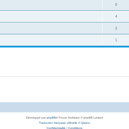
0
4
2
1
Développé par
phpBB
® Forum Software © phpBB Limited
Traduction française officielle
©
Qiaeru
Confidentialité
|
Conditions