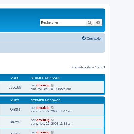
Rechercher
Recherche avancé
Connexion
50 sujets • Page
1
sur
1
VUES
DERNIER MESSAGE
par
drouizig
175189
dim. avr. 04, 2010 10:24 am
VUES
DERNIER MESSAGE
par
drouizig
84654
sam. nov. 29, 2008 11:47 am
par
drouizig
88350
sam. nov. 29, 2008 11:34 am
par
drouizig