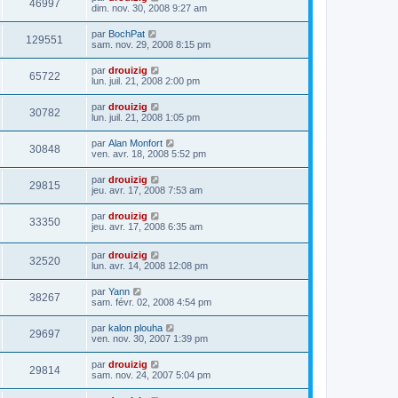
46997
dim. nov. 30, 2008 9:27 am
par
BochPat
129551
sam. nov. 29, 2008 8:15 pm
par
drouizig
65722
lun. juil. 21, 2008 2:00 pm
par
drouizig
30782
lun. juil. 21, 2008 1:05 pm
par
Alan Monfort
30848
ven. avr. 18, 2008 5:52 pm
par
drouizig
29815
jeu. avr. 17, 2008 7:53 am
par
drouizig
33350
jeu. avr. 17, 2008 6:35 am
par
drouizig
32520
lun. avr. 14, 2008 12:08 pm
par
Yann
38267
sam. févr. 02, 2008 4:54 pm
par
kalon plouha
29697
ven. nov. 30, 2007 1:39 pm
par
drouizig
29814
sam. nov. 24, 2007 5:04 pm