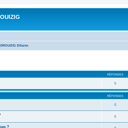
ROUIZIG
 DROUIZIG Difazier
cher
cherche avancée
RÉPONSES
0
RÉPONSES
0
?
0
 pas ?