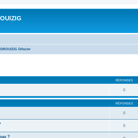
ROUIZIG
 DROUIZIG Difazier
cher
cherche avancée
RÉPONSES
0
RÉPONSES
0
?
0
 pas ?