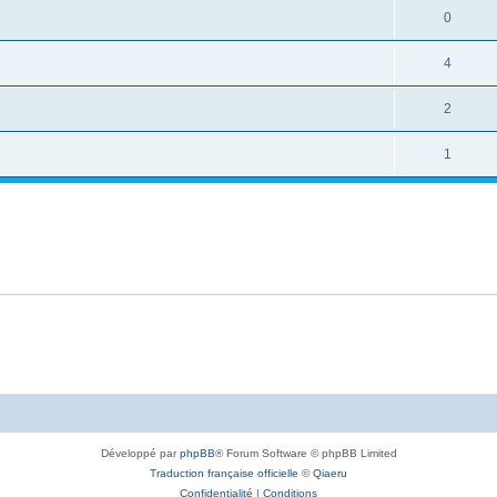
0
4
2
1
Développé par
phpBB
® Forum Software © phpBB Limited
Traduction française officielle
©
Qiaeru
Confidentialité
|
Conditions