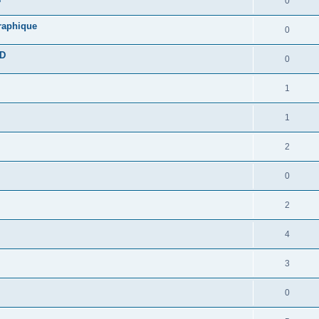
0
graphique
0
DD
0
1
1
2
0
2
4
3
0