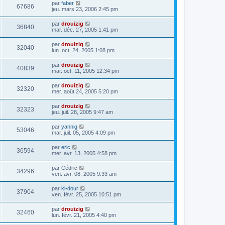
par
faber
67686
jeu. mars 23, 2006 2:45 pm
par
drouizig
36840
mar. déc. 27, 2005 1:41 pm
par
drouizig
32040
lun. oct. 24, 2005 1:08 pm
par
drouizig
40839
mar. oct. 11, 2005 12:34 pm
par
drouizig
32320
mer. août 24, 2005 5:20 pm
par
drouizig
32323
jeu. juil. 28, 2005 9:47 am
par
yannig
53046
mar. juil. 05, 2005 4:09 pm
par
eric
36594
mer. avr. 13, 2005 4:58 pm
par
Cédric
34296
ven. avr. 08, 2005 9:33 am
par
ki-dour
37904
ven. févr. 25, 2005 10:51 pm
par
drouizig
32460
lun. févr. 21, 2005 4:40 pm