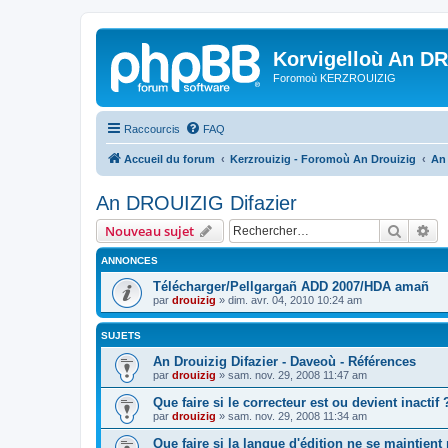
Korvigelloù An D
Foromoù KERZROUIZIG
Raccourcis
FAQ
Accueil du forum
Kerzrouizig - Foromoù An Drouizig
An
An DROUIZIG Difazier
Recher
Re
Nouveau sujet
ANNONCES
Télécharger/Pellgargañ ADD 2007/HDA amañ
par
drouizig
»
dim. avr. 04, 2010 10:24 am
SUJETS
An Drouizig Difazier - Daveoù - Références
par
drouizig
»
sam. nov. 29, 2008 11:47 am
Que faire si le correcteur est ou devient inactif 
par
drouizig
»
sam. nov. 29, 2008 11:34 am
Que faire si la langue d'édition ne se maintient