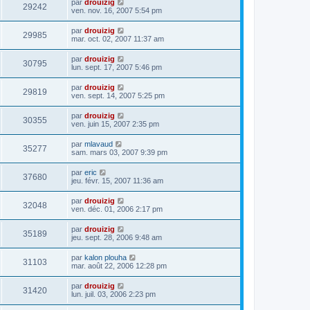
par
drouizig
29242
ven. nov. 16, 2007 5:54 pm
par
drouizig
29985
mar. oct. 02, 2007 11:37 am
par
drouizig
30795
lun. sept. 17, 2007 5:46 pm
par
drouizig
29819
ven. sept. 14, 2007 5:25 pm
par
drouizig
30355
ven. juin 15, 2007 2:35 pm
par
mlavaud
35277
sam. mars 03, 2007 9:39 pm
par
eric
37680
jeu. févr. 15, 2007 11:36 am
par
drouizig
32048
ven. déc. 01, 2006 2:17 pm
par
drouizig
35189
jeu. sept. 28, 2006 9:48 am
par
kalon plouha
31103
mar. août 22, 2006 12:28 pm
par
drouizig
31420
lun. juil. 03, 2006 2:23 pm