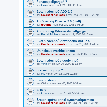
Penaos pellgargañ ?
par
thule
»
sam. sept. 24, 2005 2:41 pm
Evezhiadennoù ADD 2.5
par
Gweladenner-kozh
»
mar. déc. 27, 2005 1:20 pm
An Drouizig Difazier 2.0 (diell)
par
drouizig
»
lun. oct. 24, 2005 1:08 pm
An drouizig Difazier da bellgargañ
par
Pascal Trichet
»
mar. oct. 11, 2005 10:16 am
Evezhiadennoù diwar-benn ADD 2.4
par
Gweladenner-kozh
»
mar. août 23, 2005 6:44 pm
Un nebeut evezhiadennoù
par
Gweladenner-kozh
»
lun. juil. 25, 2005 6:27 am
Evezhiadennoù / goulennoù
par
yannig
»
lun. juin 20, 2005 11:12 am
prenestr pop up ?
par
eric
»
mar. avr. 12, 2005 9:22 pm
Evezhiadenn
par
Cédric
»
ven. avr. 08, 2005 9:31 am
ADD 3.0
par
ki-dour
»
ven. févr. 25, 2005 5:54 pm
Breton opérationnel systématiquement
par
Gweladenner-kozh
»
lun. févr. 21, 2005 4:38 pm