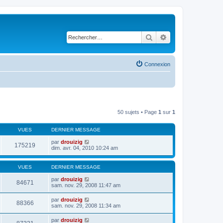
Rechercher
Recherche avancé
Connexion
50 sujets • Page
1
sur
1
VUES
DERNIER MESSAGE
par
drouizig
175219
dim. avr. 04, 2010 10:24 am
VUES
DERNIER MESSAGE
par
drouizig
84671
sam. nov. 29, 2008 11:47 am
par
drouizig
88366
sam. nov. 29, 2008 11:34 am
par
drouizig