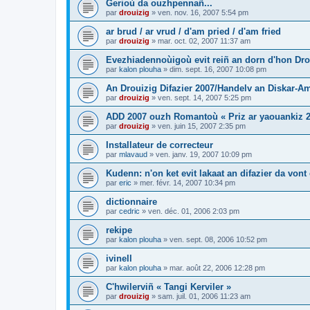
Gerioù da ouzhpennañ...
par
drouizig
»
ven. nov. 16, 2007 5:54 pm
ar brud / ar vrud / d'am pried / d'am fried
par
drouizig
»
mar. oct. 02, 2007 11:37 am
Evezhiadennoùigoù evit reiñ an dorn d'hon Drou
par
kalon plouha
»
dim. sept. 16, 2007 10:08 pm
An Drouizig Difazier 2007/Handelv an Diskar-A
par
drouizig
»
ven. sept. 14, 2007 5:25 pm
ADD 2007 ouzh Romantoù « Priz ar yaouankiz 2
par
drouizig
»
ven. juin 15, 2007 2:35 pm
Installateur de correcteur
par
mlavaud
»
ven. janv. 19, 2007 10:09 pm
Kudenn: n'on ket evit lakaat an difazier da vont
par
eric
»
mer. févr. 14, 2007 10:34 pm
dictionnaire
par
cedric
»
ven. déc. 01, 2006 2:03 pm
rekipe
par
kalon plouha
»
ven. sept. 08, 2006 10:52 pm
ivinell
par
kalon plouha
»
mar. août 22, 2006 12:28 pm
C'hwilerviñ « Tangi Kerviler »
par
drouizig
»
sam. juil. 01, 2006 11:23 am