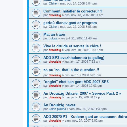
par
Claire
»
mar. oct. 14, 2008 8:04 pm
Comment installer le correcteur ?
par
drouizig
»
dim. nov. 18, 2007 10:31 am
gerioù dianav gant ar program
par
Claire
»
mar. avr. 22, 2008 8:03 pm
Mat an traoù
par
Lukaz
»
lun. juil. 21, 2008 11:48 am
Vive le druide et servez le cidre !
par
drouizig
»
ven. avr. 18, 2008 10:37 am
ADD SP3 evezhiadennoù (e galleg)
par
drouizig
»
jeu. avr. 17, 2008 7:53 am
zo ou 'zo, that is the question !!
par
drouizig
»
dim. avr. 13, 2008 6:01 pm
"onglet" ebet ken gant ADD 2007 SP3
par
drouizig
»
lun. avr. 14, 2008 12:03 pm
An Drouizig Difazier 2007 « Service Pack 2 »
par
drouizig
»
mar. janv. 15, 2008 8:12 pm
An Drouizig nevez
par
kalon plouha
»
ven. nov. 30, 2007 1:39 pm
ADD 2007SP1 - Kudenn gant an esaouenn didro
par
drouizig
»
sam. nov. 24, 2007 5:02 pm