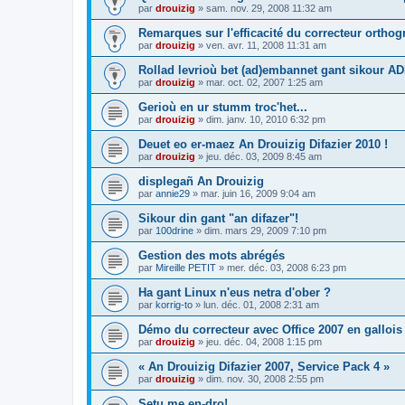
par
drouizig
»
sam. nov. 29, 2008 11:32 am
Remarques sur l'efficacité du correcteur ortho
par
drouizig
»
ven. avr. 11, 2008 11:31 am
Rollad levrioù bet (ad)embannet gant sikour A
par
drouizig
»
mar. oct. 02, 2007 1:25 am
Gerioù en ur stumm troc'het...
par
drouizig
»
dim. janv. 10, 2010 6:32 pm
Deuet eo er-maez An Drouizig Difazier 2010 !
par
drouizig
»
jeu. déc. 03, 2009 8:45 am
displegañ An Drouizig
par
annie29
»
mar. juin 16, 2009 9:04 am
Sikour din gant "an difazer"!
par
100drine
»
dim. mars 29, 2009 7:10 pm
Gestion des mots abrégés
par
Mireille PETIT
»
mer. déc. 03, 2008 6:23 pm
Ha gant Linux n'eus netra d'ober ?
par
korrig-to
»
lun. déc. 01, 2008 2:31 am
Démo du correcteur avec Office 2007 en gallois
par
drouizig
»
jeu. déc. 04, 2008 1:15 pm
« An Drouizig Difazier 2007, Service Pack 4 »
par
drouizig
»
dim. nov. 30, 2008 2:55 pm
Setu me en-dro!