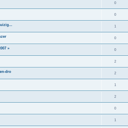
0
0
izig...
1
mzer
0
007 »
0
2
 en-dro
2
1
2
0
1