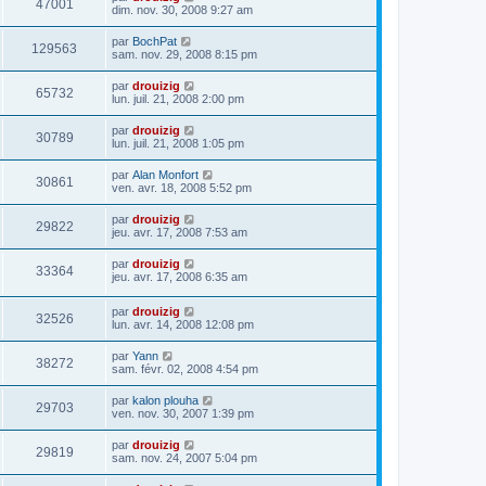
47001
dim. nov. 30, 2008 9:27 am
par
BochPat
129563
sam. nov. 29, 2008 8:15 pm
par
drouizig
65732
lun. juil. 21, 2008 2:00 pm
par
drouizig
30789
lun. juil. 21, 2008 1:05 pm
par
Alan Monfort
30861
ven. avr. 18, 2008 5:52 pm
par
drouizig
29822
jeu. avr. 17, 2008 7:53 am
par
drouizig
33364
jeu. avr. 17, 2008 6:35 am
par
drouizig
32526
lun. avr. 14, 2008 12:08 pm
par
Yann
38272
sam. févr. 02, 2008 4:54 pm
par
kalon plouha
29703
ven. nov. 30, 2007 1:39 pm
par
drouizig
29819
sam. nov. 24, 2007 5:04 pm