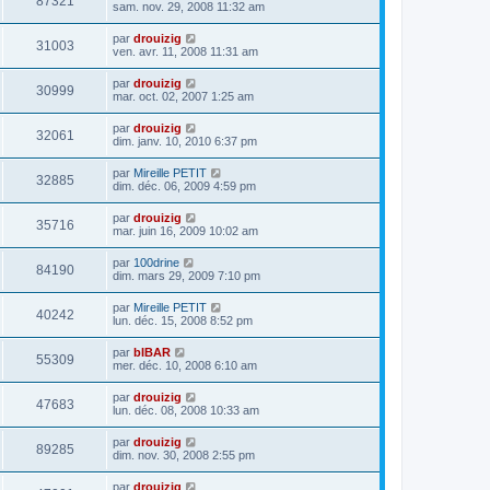
87321
sam. nov. 29, 2008 11:32 am
par
drouizig
31003
ven. avr. 11, 2008 11:31 am
par
drouizig
30999
mar. oct. 02, 2007 1:25 am
par
drouizig
32061
dim. janv. 10, 2010 6:37 pm
par
Mireille PETIT
32885
dim. déc. 06, 2009 4:59 pm
par
drouizig
35716
mar. juin 16, 2009 10:02 am
par
100drine
84190
dim. mars 29, 2009 7:10 pm
par
Mireille PETIT
40242
lun. déc. 15, 2008 8:52 pm
par
bIBAR
55309
mer. déc. 10, 2008 6:10 am
par
drouizig
47683
lun. déc. 08, 2008 10:33 am
par
drouizig
89285
dim. nov. 30, 2008 2:55 pm
par
drouizig