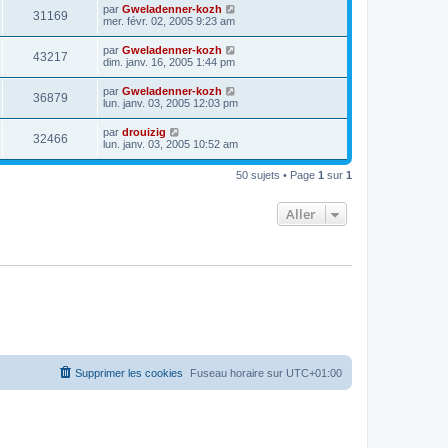
par
Gweladenner-kozh
31169
mer. févr. 02, 2005 9:23 am
par
Gweladenner-kozh
43217
dim. janv. 16, 2005 1:44 pm
par
Gweladenner-kozh
36879
lun. janv. 03, 2005 12:03 pm
par
drouizig
32466
lun. janv. 03, 2005 10:52 am
50 sujets • Page
1
sur
1
Aller
Supprimer les cookies
Fuseau horaire sur
UTC+01:00