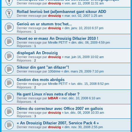
Dernier message par
drouizig
«
ven. avr. 11, 2008 11:31 am
Rollad levrioù bet (ad)embannet gant sikour ADD
Dernier message par
drouizig
«
mar. oct. 02, 2007 1:25 am
Gerioù en ur stumm troc'het...
Dernier message par
drouizig
«
dim. janv. 10, 2010 6:37 pm
Réponses :
1
Deuet eo er-maez An Drouizig Difazier 2010 !
Dernier message par
Mireille PETIT
«
dim. déc. 06, 2009 4:59 pm
Réponses :
1
displegañ An Drouizig
Dernier message par
drouizig
«
mar. juin 16, 2009 10:02 am
Réponses :
2
Sikour din gant "an difazer"!
Dernier message par
100drine
«
dim. mars 29, 2009 7:10 pm
Gestion des mots abrégés
Dernier message par
Mireille PETIT
«
lun. déc. 15, 2008 8:52 pm
Réponses :
2
Ha gant Linux n'eus netra d'ober ?
Dernier message par
bIBAR
«
mer. déc. 10, 2008 6:10 am
Réponses :
4
Démo du correcteur avec Office 2007 en gallois
Dernier message par
drouizig
«
lun. déc. 08, 2008 10:33 am
Réponses :
3
« An Drouizig Difazier 2007, Service Pack 4 »
Dernier message par
drouizig
«
dim. nov. 30, 2008 2:55 pm