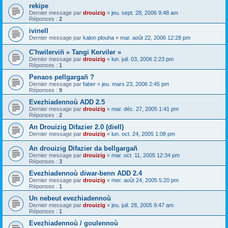
rekipe
Dernier message par
drouizig
«
jeu. sept. 28, 2006 9:48 am
Réponses :
2
ivinell
Dernier message par
kalon plouha
«
mar. août 22, 2006 12:28 pm
C'hwilerviñ « Tangi Kerviler »
Dernier message par
drouizig
«
lun. juil. 03, 2006 2:23 pm
Réponses :
1
Penaos pellgargañ ?
Dernier message par
faber
«
jeu. mars 23, 2006 2:45 pm
Réponses :
9
Evezhiadennoù ADD 2.5
Dernier message par
drouizig
«
mar. déc. 27, 2005 1:41 pm
Réponses :
2
An Drouizig Difazier 2.0 (diell)
Dernier message par
drouizig
«
lun. oct. 24, 2005 1:08 pm
An drouizig Difazier da bellgargañ
Dernier message par
drouizig
«
mar. oct. 11, 2005 12:34 pm
Réponses :
3
Evezhiadennoù diwar-benn ADD 2.4
Dernier message par
drouizig
«
mer. août 24, 2005 5:20 pm
Réponses :
1
Un nebeut evezhiadennoù
Dernier message par
drouizig
«
jeu. juil. 28, 2005 9:47 am
Réponses :
1
Evezhiadennoù / goulennoù