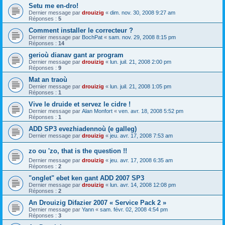
Setu me en-dro!
Dernier message par
drouizig
«
dim. nov. 30, 2008 9:27 am
Réponses :
5
Comment installer le correcteur ?
Dernier message par
BochPat
«
sam. nov. 29, 2008 8:15 pm
Réponses :
14
gerioù dianav gant ar program
Dernier message par
drouizig
«
lun. juil. 21, 2008 2:00 pm
Réponses :
9
Mat an traoù
Dernier message par
drouizig
«
lun. juil. 21, 2008 1:05 pm
Réponses :
1
Vive le druide et servez le cidre !
Dernier message par
Alan Monfort
«
ven. avr. 18, 2008 5:52 pm
Réponses :
1
ADD SP3 evezhiadennoù (e galleg)
Dernier message par
drouizig
«
jeu. avr. 17, 2008 7:53 am
zo ou 'zo, that is the question !!
Dernier message par
drouizig
«
jeu. avr. 17, 2008 6:35 am
Réponses :
2
"onglet" ebet ken gant ADD 2007 SP3
Dernier message par
drouizig
«
lun. avr. 14, 2008 12:08 pm
Réponses :
2
An Drouizig Difazier 2007 « Service Pack 2 »
Dernier message par
Yann
«
sam. févr. 02, 2008 4:54 pm
Réponses :
3