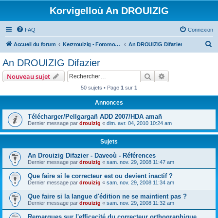
Korvigelloù An DROUIZIG
FAQ
Connexion
R
Accueil du forum
Kerzrouizig - Foromoù An Drouizig
An DROUIZIG Difazier
e
An DROUIZIG Difazier
c
Rechercher
Recherche avanc
Nouveau sujet
h
50 sujets • Page
1
sur
1
e
Annonces
r
c
Télécharger/Pellgargañ ADD 2007/HDA amañ
Dernier message par
drouizig
«
dim. avr. 04, 2010 10:24 am
h
e
Sujets
r
An Drouizig Difazier - Daveoù - Références
Dernier message par
drouizig
«
sam. nov. 29, 2008 11:47 am
Que faire si le correcteur est ou devient inactif ?
Dernier message par
drouizig
«
sam. nov. 29, 2008 11:34 am
Que faire si la langue d'édition ne se maintient pas ?
Dernier message par
drouizig
«
sam. nov. 29, 2008 11:32 am
Remarques sur l'efficacité du correcteur orthographique