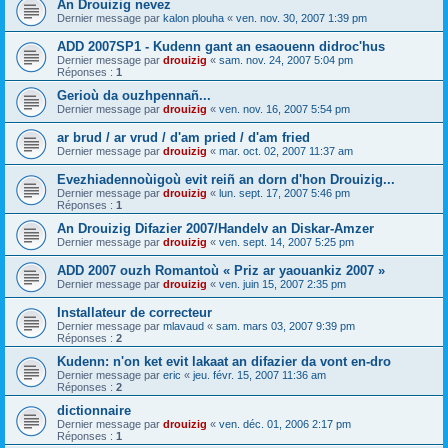
An Drouizig nevez
Dernier message par
kalon plouha
«
ven. nov. 30, 2007 1:39 pm
ADD 2007SP1 - Kudenn gant an esaouenn didroc'hus
Dernier message par
drouizig
«
sam. nov. 24, 2007 5:04 pm
Réponses :
1
Gerioù da ouzhpennañ...
Dernier message par
drouizig
«
ven. nov. 16, 2007 5:54 pm
ar brud / ar vrud / d'am pried / d'am fried
Dernier message par
drouizig
«
mar. oct. 02, 2007 11:37 am
Evezhiadennoùigoù evit reiñ an dorn d'hon Drouizig...
Dernier message par
drouizig
«
lun. sept. 17, 2007 5:46 pm
Réponses :
1
An Drouizig Difazier 2007/Handelv an Diskar-Amzer
Dernier message par
drouizig
«
ven. sept. 14, 2007 5:25 pm
ADD 2007 ouzh Romantoù « Priz ar yaouankiz 2007 »
Dernier message par
drouizig
«
ven. juin 15, 2007 2:35 pm
Installateur de correcteur
Dernier message par
mlavaud
«
sam. mars 03, 2007 9:39 pm
Réponses :
2
Kudenn: n'on ket evit lakaat an difazier da vont en-dro
Dernier message par
eric
«
jeu. févr. 15, 2007 11:36 am
Réponses :
2
dictionnaire
Dernier message par
drouizig
«
ven. déc. 01, 2006 2:17 pm
Réponses :
1