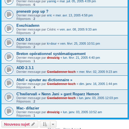
Dernier message par
yannig
«
mar. juil. 05, 2005 4:09 pm
Réponses :
6
prenestr pop up ?
Dernier message par
eric
«
mer. avr. 13, 2005 4:58 pm
Réponses :
2
Evezhiadenn
Dernier message par
Cédric
«
ven. avr. 08, 2005 9:33 am
Réponses :
2
ADD 3.0
Dernier message par
ki-dour
«
ven. févr. 25, 2005 10:51 pm
Réponses :
2
Breton opérationnel systématiquement
Dernier message par
drouizig
«
lun. févr. 21, 2005 4:40 pm
Réponses :
1
ADD 2.3.1
Dernier message par
Gweladenner-kozh
«
mer. févr. 02, 2005 9:23 am
Afell « ajouter au dictionnaire »
Dernier message par
Gweladenner-kozh
«
dim. janv. 16, 2005 1:44 pm
Réponses :
4
C'hwilervañ « Nenn Jani » gant Roparz Hemon
Dernier message par
Gweladenner-kozh
«
lun. janv. 03, 2005 12:03 pm
Réponses :
2
Mac- difazier
Dernier message par
drouizig
«
lun. janv. 03, 2005 10:52 am
Réponses :
1
Nouveau sujet