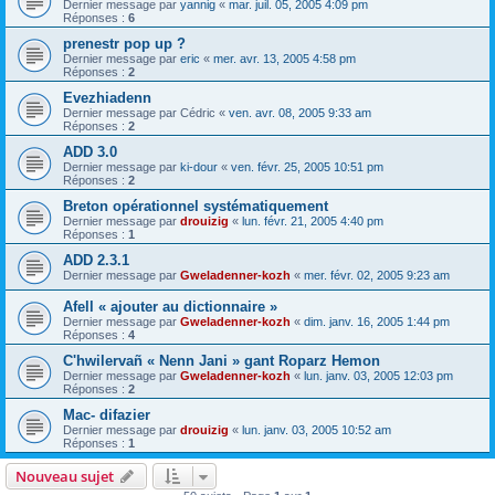
Dernier message par
yannig
«
mar. juil. 05, 2005 4:09 pm
Réponses :
6
prenestr pop up ?
Dernier message par
eric
«
mer. avr. 13, 2005 4:58 pm
Réponses :
2
Evezhiadenn
Dernier message par
Cédric
«
ven. avr. 08, 2005 9:33 am
Réponses :
2
ADD 3.0
Dernier message par
ki-dour
«
ven. févr. 25, 2005 10:51 pm
Réponses :
2
Breton opérationnel systématiquement
Dernier message par
drouizig
«
lun. févr. 21, 2005 4:40 pm
Réponses :
1
ADD 2.3.1
Dernier message par
Gweladenner-kozh
«
mer. févr. 02, 2005 9:23 am
Afell « ajouter au dictionnaire »
Dernier message par
Gweladenner-kozh
«
dim. janv. 16, 2005 1:44 pm
Réponses :
4
C'hwilervañ « Nenn Jani » gant Roparz Hemon
Dernier message par
Gweladenner-kozh
«
lun. janv. 03, 2005 12:03 pm
Réponses :
2
Mac- difazier
Dernier message par
drouizig
«
lun. janv. 03, 2005 10:52 am
Réponses :
1
Nouveau sujet