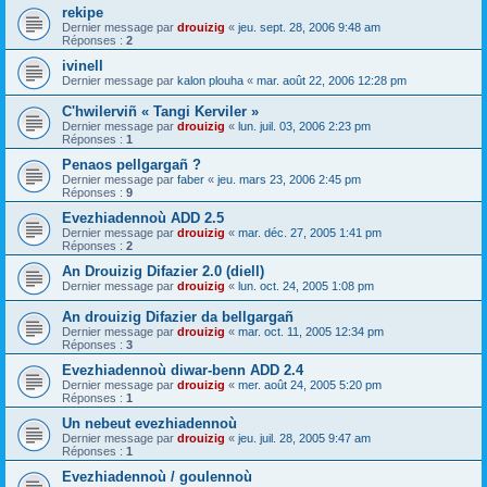
rekipe
Dernier message par
drouizig
«
jeu. sept. 28, 2006 9:48 am
Réponses :
2
ivinell
Dernier message par
kalon plouha
«
mar. août 22, 2006 12:28 pm
C'hwilerviñ « Tangi Kerviler »
Dernier message par
drouizig
«
lun. juil. 03, 2006 2:23 pm
Réponses :
1
Penaos pellgargañ ?
Dernier message par
faber
«
jeu. mars 23, 2006 2:45 pm
Réponses :
9
Evezhiadennoù ADD 2.5
Dernier message par
drouizig
«
mar. déc. 27, 2005 1:41 pm
Réponses :
2
An Drouizig Difazier 2.0 (diell)
Dernier message par
drouizig
«
lun. oct. 24, 2005 1:08 pm
An drouizig Difazier da bellgargañ
Dernier message par
drouizig
«
mar. oct. 11, 2005 12:34 pm
Réponses :
3
Evezhiadennoù diwar-benn ADD 2.4
Dernier message par
drouizig
«
mer. août 24, 2005 5:20 pm
Réponses :
1
Un nebeut evezhiadennoù
Dernier message par
drouizig
«
jeu. juil. 28, 2005 9:47 am
Réponses :
1
Evezhiadennoù / goulennoù