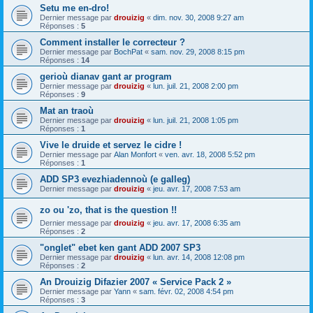
Setu me en-dro!
Dernier message par
drouizig
«
dim. nov. 30, 2008 9:27 am
Réponses :
5
Comment installer le correcteur ?
Dernier message par
BochPat
«
sam. nov. 29, 2008 8:15 pm
Réponses :
14
gerioù dianav gant ar program
Dernier message par
drouizig
«
lun. juil. 21, 2008 2:00 pm
Réponses :
9
Mat an traoù
Dernier message par
drouizig
«
lun. juil. 21, 2008 1:05 pm
Réponses :
1
Vive le druide et servez le cidre !
Dernier message par
Alan Monfort
«
ven. avr. 18, 2008 5:52 pm
Réponses :
1
ADD SP3 evezhiadennoù (e galleg)
Dernier message par
drouizig
«
jeu. avr. 17, 2008 7:53 am
zo ou 'zo, that is the question !!
Dernier message par
drouizig
«
jeu. avr. 17, 2008 6:35 am
Réponses :
2
"onglet" ebet ken gant ADD 2007 SP3
Dernier message par
drouizig
«
lun. avr. 14, 2008 12:08 pm
Réponses :
2
An Drouizig Difazier 2007 « Service Pack 2 »
Dernier message par
Yann
«
sam. févr. 02, 2008 4:54 pm
Réponses :
3