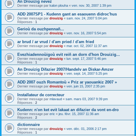
An Drouizig nevez
Dernier message par
kalon plouha
«
ven. nov. 30, 2007 1:39 pm
ADD 2007SP1 - Kudenn gant an esaouenn didroc'hus
Dernier message par
drouizig
«
sam. nov. 24, 2007 5:04 pm
Réponses :
1
Gerioù da ouzhpennañ...
Dernier message par
drouizig
«
ven. nov. 16, 2007 5:54 pm
ar brud / ar vrud / d'am pried / d'am fried
Dernier message par
drouizig
«
mar. oct. 02, 2007 11:37 am
Evezhiadennoùigoù evit reiñ an dorn d'hon Drouizig...
Dernier message par
drouizig
«
lun. sept. 17, 2007 5:46 pm
Réponses :
1
An Drouizig Difazier 2007/Handelv an Diskar-Amzer
Dernier message par
drouizig
«
ven. sept. 14, 2007 5:25 pm
ADD 2007 ouzh Romantoù « Priz ar yaouankiz 2007 »
Dernier message par
drouizig
«
ven. juin 15, 2007 2:35 pm
Installateur de correcteur
Dernier message par
mlavaud
«
sam. mars 03, 2007 9:39 pm
Réponses :
2
Kudenn: n'on ket evit lakaat an difazier da vont en-dro
Dernier message par
eric
«
jeu. févr. 15, 2007 11:36 am
Réponses :
2
dictionnaire
Dernier message par
drouizig
«
ven. déc. 01, 2006 2:17 pm
Réponses :
1