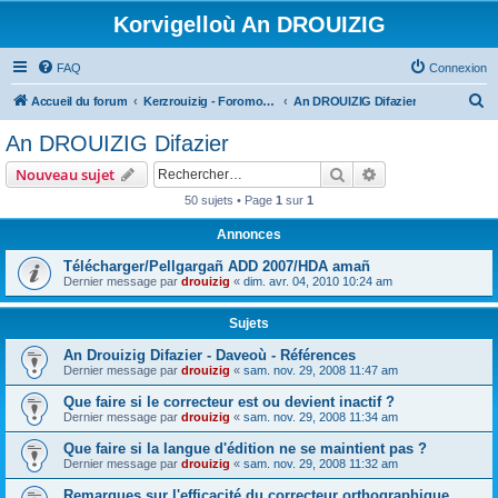
Korvigelloù An DROUIZIG
FAQ
Connexion
R
Accueil du forum
Kerzrouizig - Foromoù An Drouizig
An DROUIZIG Difazier
e
An DROUIZIG Difazier
c
Rechercher
Recherche avanc
Nouveau sujet
h
50 sujets • Page
1
sur
1
e
Annonces
r
c
Télécharger/Pellgargañ ADD 2007/HDA amañ
Dernier message par
drouizig
«
dim. avr. 04, 2010 10:24 am
h
e
Sujets
r
An Drouizig Difazier - Daveoù - Références
Dernier message par
drouizig
«
sam. nov. 29, 2008 11:47 am
Que faire si le correcteur est ou devient inactif ?
Dernier message par
drouizig
«
sam. nov. 29, 2008 11:34 am
Que faire si la langue d'édition ne se maintient pas ?
Dernier message par
drouizig
«
sam. nov. 29, 2008 11:32 am
Remarques sur l'efficacité du correcteur orthographique