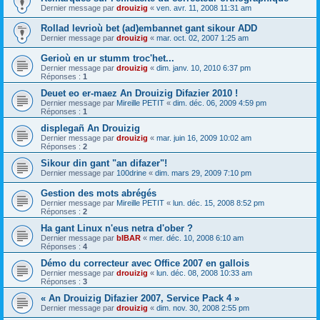
Dernier message par
drouizig
«
ven. avr. 11, 2008 11:31 am
Rollad levrioù bet (ad)embannet gant sikour ADD
Dernier message par
drouizig
«
mar. oct. 02, 2007 1:25 am
Gerioù en ur stumm troc'het...
Dernier message par
drouizig
«
dim. janv. 10, 2010 6:37 pm
Réponses :
1
Deuet eo er-maez An Drouizig Difazier 2010 !
Dernier message par
Mireille PETIT
«
dim. déc. 06, 2009 4:59 pm
Réponses :
1
displegañ An Drouizig
Dernier message par
drouizig
«
mar. juin 16, 2009 10:02 am
Réponses :
2
Sikour din gant "an difazer"!
Dernier message par
100drine
«
dim. mars 29, 2009 7:10 pm
Gestion des mots abrégés
Dernier message par
Mireille PETIT
«
lun. déc. 15, 2008 8:52 pm
Réponses :
2
Ha gant Linux n'eus netra d'ober ?
Dernier message par
bIBAR
«
mer. déc. 10, 2008 6:10 am
Réponses :
4
Démo du correcteur avec Office 2007 en gallois
Dernier message par
drouizig
«
lun. déc. 08, 2008 10:33 am
Réponses :
3
« An Drouizig Difazier 2007, Service Pack 4 »
Dernier message par
drouizig
«
dim. nov. 30, 2008 2:55 pm