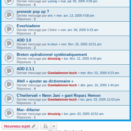
Dernier message par
yannig
«
mar. juil. 05, 2005 4:09 pm
Réponses :
6
prenestr pop up ?
Dernier message par
eric
«
mer. avr. 13, 2005 4:58 pm
Réponses :
2
Evezhiadenn
Dernier message par
Cédric
«
ven. avr. 08, 2005 9:33 am
Réponses :
2
ADD 3.0
Dernier message par
ki-dour
«
ven. févr. 25, 2005 10:51 pm
Réponses :
2
Breton opérationnel systématiquement
Dernier message par
drouizig
«
lun. févr. 21, 2005 4:40 pm
Réponses :
1
ADD 2.3.1
Dernier message par
Gweladenner-kozh
«
mer. févr. 02, 2005 9:23 am
Afell « ajouter au dictionnaire »
Dernier message par
Gweladenner-kozh
«
dim. janv. 16, 2005 1:44 pm
Réponses :
4
C'hwilervañ « Nenn Jani » gant Roparz Hemon
Dernier message par
Gweladenner-kozh
«
lun. janv. 03, 2005 12:03 pm
Réponses :
2
Mac- difazier
Dernier message par
drouizig
«
lun. janv. 03, 2005 10:52 am
Réponses :
1
Nouveau sujet