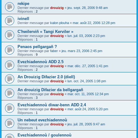
rekipe
Dernier message par
drouizig
«
jeu. sept. 28, 2006 9:48 am
Réponses :
2
ivinell
Dernier message par
kalon plouha
«
mar. août 22, 2006 12:28 pm
C'hwilerviñ « Tangi Kerviler »
Dernier message par
drouizig
«
lun. juil. 03, 2006 2:23 pm
Réponses :
1
Penaos pellgargañ ?
Dernier message par
faber
«
jeu. mars 23, 2006 2:45 pm
Réponses :
9
Evezhiadennoù ADD 2.5
Dernier message par
drouizig
«
mar. déc. 27, 2005 1:41 pm
Réponses :
2
An Drouizig Difazier 2.0 (diell)
Dernier message par
drouizig
«
lun. oct. 24, 2005 1:08 pm
An drouizig Difazier da bellgargañ
Dernier message par
drouizig
«
mar. oct. 11, 2005 12:34 pm
Réponses :
3
Evezhiadennoù diwar-benn ADD 2.4
Dernier message par
drouizig
«
mer. août 24, 2005 5:20 pm
Réponses :
1
Un nebeut evezhiadennoù
Dernier message par
drouizig
«
jeu. juil. 28, 2005 9:47 am
Réponses :
1
Evezhiadennoù / goulennoù