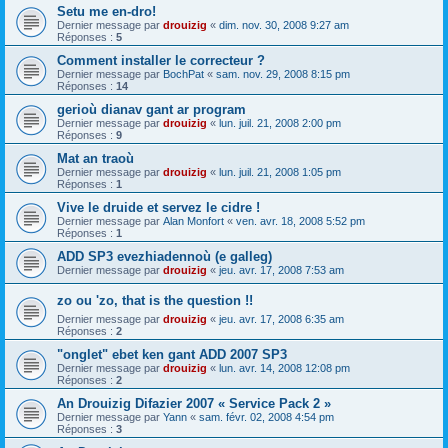
Setu me en-dro!
Dernier message par
drouizig
«
dim. nov. 30, 2008 9:27 am
Réponses :
5
Comment installer le correcteur ?
Dernier message par
BochPat
«
sam. nov. 29, 2008 8:15 pm
Réponses :
14
gerioù dianav gant ar program
Dernier message par
drouizig
«
lun. juil. 21, 2008 2:00 pm
Réponses :
9
Mat an traoù
Dernier message par
drouizig
«
lun. juil. 21, 2008 1:05 pm
Réponses :
1
Vive le druide et servez le cidre !
Dernier message par
Alan Monfort
«
ven. avr. 18, 2008 5:52 pm
Réponses :
1
ADD SP3 evezhiadennoù (e galleg)
Dernier message par
drouizig
«
jeu. avr. 17, 2008 7:53 am
zo ou 'zo, that is the question !!
Dernier message par
drouizig
«
jeu. avr. 17, 2008 6:35 am
Réponses :
2
"onglet" ebet ken gant ADD 2007 SP3
Dernier message par
drouizig
«
lun. avr. 14, 2008 12:08 pm
Réponses :
2
An Drouizig Difazier 2007 « Service Pack 2 »
Dernier message par
Yann
«
sam. févr. 02, 2008 4:54 pm
Réponses :
3