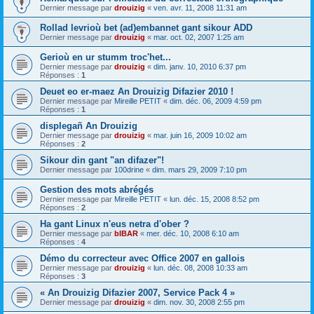
Dernier message par
drouizig
«
ven. avr. 11, 2008 11:31 am
Rollad levrioù bet (ad)embannet gant sikour ADD
Dernier message par
drouizig
«
mar. oct. 02, 2007 1:25 am
Gerioù en ur stumm troc'het...
Dernier message par
drouizig
«
dim. janv. 10, 2010 6:37 pm
Réponses :
1
Deuet eo er-maez An Drouizig Difazier 2010 !
Dernier message par
Mireille PETIT
«
dim. déc. 06, 2009 4:59 pm
Réponses :
1
displegañ An Drouizig
Dernier message par
drouizig
«
mar. juin 16, 2009 10:02 am
Réponses :
2
Sikour din gant "an difazer"!
Dernier message par
100drine
«
dim. mars 29, 2009 7:10 pm
Gestion des mots abrégés
Dernier message par
Mireille PETIT
«
lun. déc. 15, 2008 8:52 pm
Réponses :
2
Ha gant Linux n'eus netra d'ober ?
Dernier message par
bIBAR
«
mer. déc. 10, 2008 6:10 am
Réponses :
4
Démo du correcteur avec Office 2007 en gallois
Dernier message par
drouizig
«
lun. déc. 08, 2008 10:33 am
Réponses :
3
« An Drouizig Difazier 2007, Service Pack 4 »
Dernier message par
drouizig
«
dim. nov. 30, 2008 2:55 pm