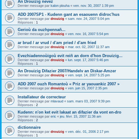
An Drouizig nevez
Dernier message par
kalon plouha
«
ven. nov. 30, 2007 1:39 pm
ADD 2007SP1 - Kudenn gant an esaouenn didroc'hus
Dernier message par
drouizig
«
sam. nov. 24, 2007 5:04 pm
Réponses :
1
Gerioù da ouzhpennañ...
Dernier message par
drouizig
«
ven. nov. 16, 2007 5:54 pm
ar brud / ar vrud / d'am pried / d'am fried
Dernier message par
drouizig
«
mar. oct. 02, 2007 11:37 am
Evezhiadennoùigoù evit reiñ an dorn d'hon Drouizig...
Dernier message par
drouizig
«
lun. sept. 17, 2007 5:46 pm
Réponses :
1
An Drouizig Difazier 2007/Handelv an Diskar-Amzer
Dernier message par
drouizig
«
ven. sept. 14, 2007 5:25 pm
ADD 2007 ouzh Romantoù « Priz ar yaouankiz 2007 »
Dernier message par
drouizig
«
ven. juin 15, 2007 2:35 pm
Installateur de correcteur
Dernier message par
mlavaud
«
sam. mars 03, 2007 9:39 pm
Réponses :
2
Kudenn: n'on ket evit lakaat an difazier da vont en-dro
Dernier message par
eric
«
jeu. févr. 15, 2007 11:36 am
Réponses :
2
dictionnaire
Dernier message par
drouizig
«
ven. déc. 01, 2006 2:17 pm
Réponses :
1