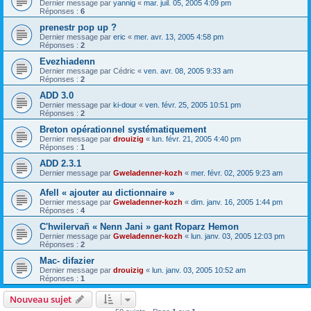
Dernier message par
yannig
«
mar. juil. 05, 2005 4:09 pm
Réponses :
6
prenestr pop up ?
Dernier message par
eric
«
mer. avr. 13, 2005 4:58 pm
Réponses :
2
Evezhiadenn
Dernier message par
Cédric
«
ven. avr. 08, 2005 9:33 am
Réponses :
2
ADD 3.0
Dernier message par
ki-dour
«
ven. févr. 25, 2005 10:51 pm
Réponses :
2
Breton opérationnel systématiquement
Dernier message par
drouizig
«
lun. févr. 21, 2005 4:40 pm
Réponses :
1
ADD 2.3.1
Dernier message par
Gweladenner-kozh
«
mer. févr. 02, 2005 9:23 am
Afell « ajouter au dictionnaire »
Dernier message par
Gweladenner-kozh
«
dim. janv. 16, 2005 1:44 pm
Réponses :
4
C'hwilervañ « Nenn Jani » gant Roparz Hemon
Dernier message par
Gweladenner-kozh
«
lun. janv. 03, 2005 12:03 pm
Réponses :
2
Mac- difazier
Dernier message par
drouizig
«
lun. janv. 03, 2005 10:52 am
Réponses :
1
Nouveau sujet