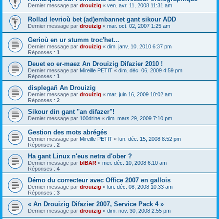
Dernier message par
drouizig
«
ven. avr. 11, 2008 11:31 am
Rollad levrioù bet (ad)embannet gant sikour ADD
Dernier message par
drouizig
«
mar. oct. 02, 2007 1:25 am
Gerioù en ur stumm troc'het...
Dernier message par
drouizig
«
dim. janv. 10, 2010 6:37 pm
Réponses :
1
Deuet eo er-maez An Drouizig Difazier 2010 !
Dernier message par
Mireille PETIT
«
dim. déc. 06, 2009 4:59 pm
Réponses :
1
displegañ An Drouizig
Dernier message par
drouizig
«
mar. juin 16, 2009 10:02 am
Réponses :
2
Sikour din gant "an difazer"!
Dernier message par
100drine
«
dim. mars 29, 2009 7:10 pm
Gestion des mots abrégés
Dernier message par
Mireille PETIT
«
lun. déc. 15, 2008 8:52 pm
Réponses :
2
Ha gant Linux n'eus netra d'ober ?
Dernier message par
bIBAR
«
mer. déc. 10, 2008 6:10 am
Réponses :
4
Démo du correcteur avec Office 2007 en gallois
Dernier message par
drouizig
«
lun. déc. 08, 2008 10:33 am
Réponses :
3
« An Drouizig Difazier 2007, Service Pack 4 »
Dernier message par
drouizig
«
dim. nov. 30, 2008 2:55 pm