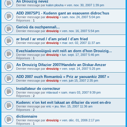
An Drouizig nevez
Dernier message par
kalon plouha
«
ven. nov. 30, 2007 1:39 pm
ADD 2007SP1 - Kudenn gant an esaouenn didroc'hus
Dernier message par
drouizig
«
sam. nov. 24, 2007 5:04 pm
Réponses :
1
Gerioù da ouzhpennañ...
Dernier message par
drouizig
«
ven. nov. 16, 2007 5:54 pm
ar brud / ar vrud / d'am pried / d'am fried
Dernier message par
drouizig
«
mar. oct. 02, 2007 11:37 am
Evezhiadennoùigoù evit reiñ an dorn d'hon Drouizig...
Dernier message par
drouizig
«
lun. sept. 17, 2007 5:46 pm
Réponses :
1
An Drouizig Difazier 2007/Handelv an Diskar-Amzer
Dernier message par
drouizig
«
ven. sept. 14, 2007 5:25 pm
ADD 2007 ouzh Romantoù « Priz ar yaouankiz 2007 »
Dernier message par
drouizig
«
ven. juin 15, 2007 2:35 pm
Installateur de correcteur
Dernier message par
mlavaud
«
sam. mars 03, 2007 9:39 pm
Réponses :
2
Kudenn: n'on ket evit lakaat an difazier da vont en-dro
Dernier message par
eric
«
jeu. févr. 15, 2007 11:36 am
Réponses :
2
dictionnaire
Dernier message par
drouizig
«
ven. déc. 01, 2006 2:17 pm
Réponses :
1