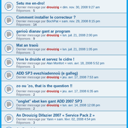
Setu me en-dro!
Dernier message par
drouizig
«
dim. nov. 30, 2008 9:27 am
Réponses :
5
Comment installer le correcteur ?
Dernier message par
BochPat
«
sam. nov. 29, 2008 8:15 pm
Réponses :
14
gerioù dianav gant ar program
Dernier message par
drouizig
«
lun. juil. 21, 2008 2:00 pm
Réponses :
9
Mat an traoù
Dernier message par
drouizig
«
lun. juil. 21, 2008 1:05 pm
Réponses :
1
Vive le druide et servez le cidre !
Dernier message par
Alan Monfort
«
ven. avr. 18, 2008 5:52 pm
Réponses :
1
ADD SP3 evezhiadennoù (e galleg)
Dernier message par
drouizig
«
jeu. avr. 17, 2008 7:53 am
zo ou 'zo, that is the question !!
Dernier message par
drouizig
«
jeu. avr. 17, 2008 6:35 am
Réponses :
2
"onglet" ebet ken gant ADD 2007 SP3
Dernier message par
drouizig
«
lun. avr. 14, 2008 12:08 pm
Réponses :
2
An Drouizig Difazier 2007 « Service Pack 2 »
Dernier message par
Yann
«
sam. févr. 02, 2008 4:54 pm
Réponses :
3