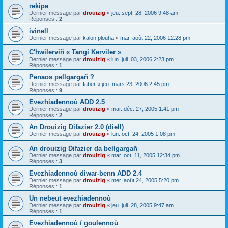
rekipe
Dernier message par
drouizig
«
jeu. sept. 28, 2006 9:48 am
Réponses :
2
ivinell
Dernier message par
kalon plouha
«
mar. août 22, 2006 12:28 pm
C'hwilerviñ « Tangi Kerviler »
Dernier message par
drouizig
«
lun. juil. 03, 2006 2:23 pm
Réponses :
1
Penaos pellgargañ ?
Dernier message par
faber
«
jeu. mars 23, 2006 2:45 pm
Réponses :
9
Evezhiadennoù ADD 2.5
Dernier message par
drouizig
«
mar. déc. 27, 2005 1:41 pm
Réponses :
2
An Drouizig Difazier 2.0 (diell)
Dernier message par
drouizig
«
lun. oct. 24, 2005 1:08 pm
An drouizig Difazier da bellgargañ
Dernier message par
drouizig
«
mar. oct. 11, 2005 12:34 pm
Réponses :
3
Evezhiadennoù diwar-benn ADD 2.4
Dernier message par
drouizig
«
mer. août 24, 2005 5:20 pm
Réponses :
1
Un nebeut evezhiadennoù
Dernier message par
drouizig
«
jeu. juil. 28, 2005 9:47 am
Réponses :
1
Evezhiadennoù / goulennoù