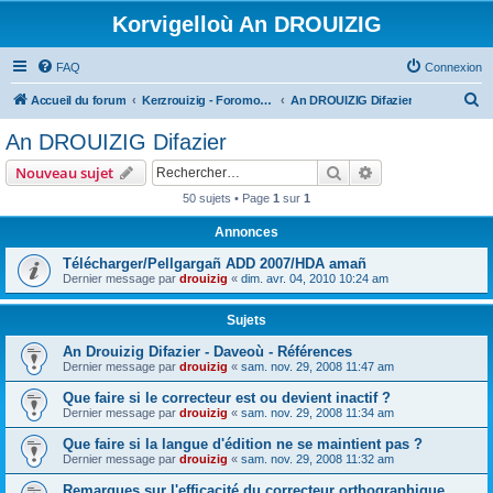
Korvigelloù An DROUIZIG
FAQ
Connexion
R
Accueil du forum
Kerzrouizig - Foromoù An Drouizig
An DROUIZIG Difazier
e
An DROUIZIG Difazier
c
Rechercher
Recherche avanc
Nouveau sujet
h
50 sujets • Page
1
sur
1
e
Annonces
r
c
Télécharger/Pellgargañ ADD 2007/HDA amañ
Dernier message par
drouizig
«
dim. avr. 04, 2010 10:24 am
h
e
Sujets
r
An Drouizig Difazier - Daveoù - Références
Dernier message par
drouizig
«
sam. nov. 29, 2008 11:47 am
Que faire si le correcteur est ou devient inactif ?
Dernier message par
drouizig
«
sam. nov. 29, 2008 11:34 am
Que faire si la langue d'édition ne se maintient pas ?
Dernier message par
drouizig
«
sam. nov. 29, 2008 11:32 am
Remarques sur l'efficacité du correcteur orthographique