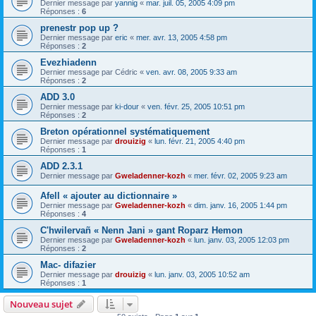
Dernier message par
yannig
«
mar. juil. 05, 2005 4:09 pm
Réponses :
6
prenestr pop up ?
Dernier message par
eric
«
mer. avr. 13, 2005 4:58 pm
Réponses :
2
Evezhiadenn
Dernier message par
Cédric
«
ven. avr. 08, 2005 9:33 am
Réponses :
2
ADD 3.0
Dernier message par
ki-dour
«
ven. févr. 25, 2005 10:51 pm
Réponses :
2
Breton opérationnel systématiquement
Dernier message par
drouizig
«
lun. févr. 21, 2005 4:40 pm
Réponses :
1
ADD 2.3.1
Dernier message par
Gweladenner-kozh
«
mer. févr. 02, 2005 9:23 am
Afell « ajouter au dictionnaire »
Dernier message par
Gweladenner-kozh
«
dim. janv. 16, 2005 1:44 pm
Réponses :
4
C'hwilervañ « Nenn Jani » gant Roparz Hemon
Dernier message par
Gweladenner-kozh
«
lun. janv. 03, 2005 12:03 pm
Réponses :
2
Mac- difazier
Dernier message par
drouizig
«
lun. janv. 03, 2005 10:52 am
Réponses :
1
Nouveau sujet