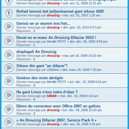
Dernier message par
drouizig
«
ven. avr. 11, 2008 11:31 am
Rollad levrioù bet (ad)embannet gant sikour ADD
Dernier message par
drouizig
«
mar. oct. 02, 2007 1:25 am
Gerioù en ur stumm troc'het...
Dernier message par
drouizig
«
dim. janv. 10, 2010 6:37 pm
Réponses :
1
Deuet eo er-maez An Drouizig Difazier 2010 !
Dernier message par
Mireille PETIT
«
dim. déc. 06, 2009 4:59 pm
Réponses :
1
displegañ An Drouizig
Dernier message par
drouizig
«
mar. juin 16, 2009 10:02 am
Réponses :
2
Sikour din gant "an difazer"!
Dernier message par
100drine
«
dim. mars 29, 2009 7:10 pm
Gestion des mots abrégés
Dernier message par
Mireille PETIT
«
lun. déc. 15, 2008 8:52 pm
Réponses :
2
Ha gant Linux n'eus netra d'ober ?
Dernier message par
bIBAR
«
mer. déc. 10, 2008 6:10 am
Réponses :
4
Démo du correcteur avec Office 2007 en gallois
Dernier message par
drouizig
«
lun. déc. 08, 2008 10:33 am
Réponses :
3
« An Drouizig Difazier 2007, Service Pack 4 »
Dernier message par
drouizig
«
dim. nov. 30, 2008 2:55 pm