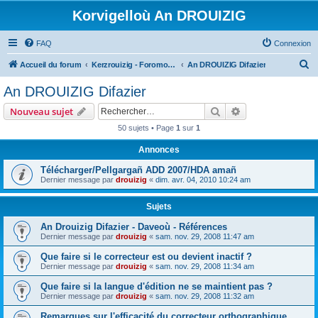
Korvigelloù An DROUIZIG
FAQ
Connexion
R
Accueil du forum
Kerzrouizig - Foromoù An Drouizig
An DROUIZIG Difazier
e
An DROUIZIG Difazier
c
Rechercher
Recherche avanc
Nouveau sujet
h
50 sujets • Page
1
sur
1
e
Annonces
r
c
Télécharger/Pellgargañ ADD 2007/HDA amañ
Dernier message par
drouizig
«
dim. avr. 04, 2010 10:24 am
h
e
Sujets
r
An Drouizig Difazier - Daveoù - Références
Dernier message par
drouizig
«
sam. nov. 29, 2008 11:47 am
Que faire si le correcteur est ou devient inactif ?
Dernier message par
drouizig
«
sam. nov. 29, 2008 11:34 am
Que faire si la langue d'édition ne se maintient pas ?
Dernier message par
drouizig
«
sam. nov. 29, 2008 11:32 am
Remarques sur l'efficacité du correcteur orthographique