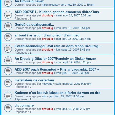
An Drouizig nevez
Dernier message par
kalon plouha
«
ven. nov. 30, 2007 1:39 pm
ADD 2007SP1 - Kudenn gant an esaouenn didroc'hus
Dernier message par
drouizig
«
sam. nov. 24, 2007 5:04 pm
Réponses :
1
Gerioù da ouzhpennañ...
Dernier message par
drouizig
«
ven. nov. 16, 2007 5:54 pm
ar brud / ar vrud / d'am pried / d'am fried
Dernier message par
drouizig
«
mar. oct. 02, 2007 11:37 am
Evezhiadennoùigoù evit reiñ an dorn d'hon Drouizig...
Dernier message par
drouizig
«
lun. sept. 17, 2007 5:46 pm
Réponses :
1
An Drouizig Difazier 2007/Handelv an Diskar-Amzer
Dernier message par
drouizig
«
ven. sept. 14, 2007 5:25 pm
ADD 2007 ouzh Romantoù « Priz ar yaouankiz 2007 »
Dernier message par
drouizig
«
ven. juin 15, 2007 2:35 pm
Installateur de correcteur
Dernier message par
mlavaud
«
sam. mars 03, 2007 9:39 pm
Réponses :
2
Kudenn: n'on ket evit lakaat an difazier da vont en-dro
Dernier message par
eric
«
jeu. févr. 15, 2007 11:36 am
Réponses :
2
dictionnaire
Dernier message par
drouizig
«
ven. déc. 01, 2006 2:17 pm
Réponses :
1