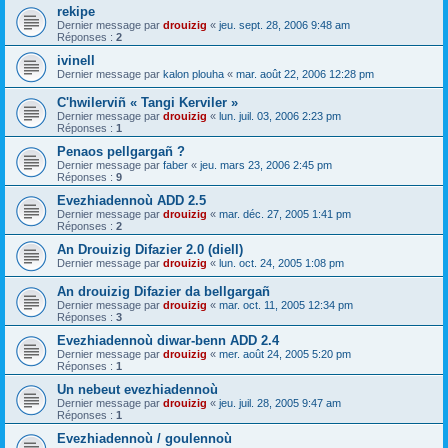
rekipe
Dernier message par
drouizig
«
jeu. sept. 28, 2006 9:48 am
Réponses :
2
ivinell
Dernier message par
kalon plouha
«
mar. août 22, 2006 12:28 pm
C'hwilerviñ « Tangi Kerviler »
Dernier message par
drouizig
«
lun. juil. 03, 2006 2:23 pm
Réponses :
1
Penaos pellgargañ ?
Dernier message par
faber
«
jeu. mars 23, 2006 2:45 pm
Réponses :
9
Evezhiadennoù ADD 2.5
Dernier message par
drouizig
«
mar. déc. 27, 2005 1:41 pm
Réponses :
2
An Drouizig Difazier 2.0 (diell)
Dernier message par
drouizig
«
lun. oct. 24, 2005 1:08 pm
An drouizig Difazier da bellgargañ
Dernier message par
drouizig
«
mar. oct. 11, 2005 12:34 pm
Réponses :
3
Evezhiadennoù diwar-benn ADD 2.4
Dernier message par
drouizig
«
mer. août 24, 2005 5:20 pm
Réponses :
1
Un nebeut evezhiadennoù
Dernier message par
drouizig
«
jeu. juil. 28, 2005 9:47 am
Réponses :
1
Evezhiadennoù / goulennoù