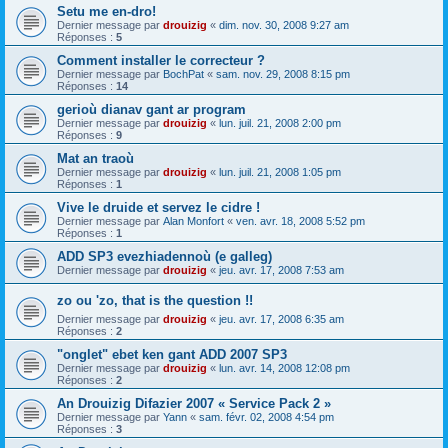
Setu me en-dro!
Dernier message par
drouizig
«
dim. nov. 30, 2008 9:27 am
Réponses :
5
Comment installer le correcteur ?
Dernier message par
BochPat
«
sam. nov. 29, 2008 8:15 pm
Réponses :
14
gerioù dianav gant ar program
Dernier message par
drouizig
«
lun. juil. 21, 2008 2:00 pm
Réponses :
9
Mat an traoù
Dernier message par
drouizig
«
lun. juil. 21, 2008 1:05 pm
Réponses :
1
Vive le druide et servez le cidre !
Dernier message par
Alan Monfort
«
ven. avr. 18, 2008 5:52 pm
Réponses :
1
ADD SP3 evezhiadennoù (e galleg)
Dernier message par
drouizig
«
jeu. avr. 17, 2008 7:53 am
zo ou 'zo, that is the question !!
Dernier message par
drouizig
«
jeu. avr. 17, 2008 6:35 am
Réponses :
2
"onglet" ebet ken gant ADD 2007 SP3
Dernier message par
drouizig
«
lun. avr. 14, 2008 12:08 pm
Réponses :
2
An Drouizig Difazier 2007 « Service Pack 2 »
Dernier message par
Yann
«
sam. févr. 02, 2008 4:54 pm
Réponses :
3