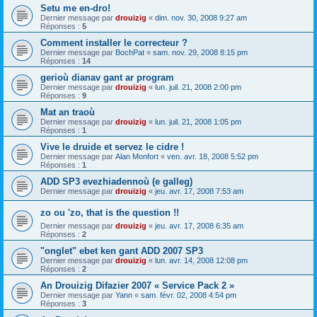
Setu me en-dro!
Dernier message par
drouizig
«
dim. nov. 30, 2008 9:27 am
Réponses :
5
Comment installer le correcteur ?
Dernier message par
BochPat
«
sam. nov. 29, 2008 8:15 pm
Réponses :
14
gerioù dianav gant ar program
Dernier message par
drouizig
«
lun. juil. 21, 2008 2:00 pm
Réponses :
9
Mat an traoù
Dernier message par
drouizig
«
lun. juil. 21, 2008 1:05 pm
Réponses :
1
Vive le druide et servez le cidre !
Dernier message par
Alan Monfort
«
ven. avr. 18, 2008 5:52 pm
Réponses :
1
ADD SP3 evezhiadennoù (e galleg)
Dernier message par
drouizig
«
jeu. avr. 17, 2008 7:53 am
zo ou 'zo, that is the question !!
Dernier message par
drouizig
«
jeu. avr. 17, 2008 6:35 am
Réponses :
2
"onglet" ebet ken gant ADD 2007 SP3
Dernier message par
drouizig
«
lun. avr. 14, 2008 12:08 pm
Réponses :
2
An Drouizig Difazier 2007 « Service Pack 2 »
Dernier message par
Yann
«
sam. févr. 02, 2008 4:54 pm
Réponses :
3