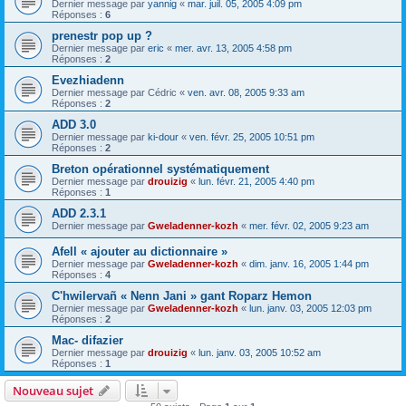
Dernier message par
yannig
«
mar. juil. 05, 2005 4:09 pm
Réponses :
6
prenestr pop up ?
Dernier message par
eric
«
mer. avr. 13, 2005 4:58 pm
Réponses :
2
Evezhiadenn
Dernier message par
Cédric
«
ven. avr. 08, 2005 9:33 am
Réponses :
2
ADD 3.0
Dernier message par
ki-dour
«
ven. févr. 25, 2005 10:51 pm
Réponses :
2
Breton opérationnel systématiquement
Dernier message par
drouizig
«
lun. févr. 21, 2005 4:40 pm
Réponses :
1
ADD 2.3.1
Dernier message par
Gweladenner-kozh
«
mer. févr. 02, 2005 9:23 am
Afell « ajouter au dictionnaire »
Dernier message par
Gweladenner-kozh
«
dim. janv. 16, 2005 1:44 pm
Réponses :
4
C'hwilervañ « Nenn Jani » gant Roparz Hemon
Dernier message par
Gweladenner-kozh
«
lun. janv. 03, 2005 12:03 pm
Réponses :
2
Mac- difazier
Dernier message par
drouizig
«
lun. janv. 03, 2005 10:52 am
Réponses :
1
Nouveau sujet