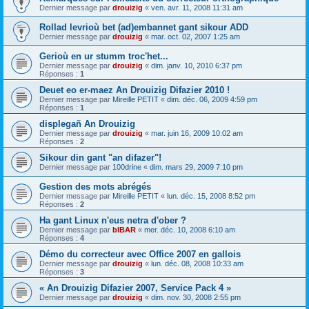
Dernier message par
drouizig
«
ven. avr. 11, 2008 11:31 am
Rollad levrioù bet (ad)embannet gant sikour ADD
Dernier message par
drouizig
«
mar. oct. 02, 2007 1:25 am
Gerioù en ur stumm troc'het...
Dernier message par
drouizig
«
dim. janv. 10, 2010 6:37 pm
Réponses :
1
Deuet eo er-maez An Drouizig Difazier 2010 !
Dernier message par
Mireille PETIT
«
dim. déc. 06, 2009 4:59 pm
Réponses :
1
displegañ An Drouizig
Dernier message par
drouizig
«
mar. juin 16, 2009 10:02 am
Réponses :
2
Sikour din gant "an difazer"!
Dernier message par
100drine
«
dim. mars 29, 2009 7:10 pm
Gestion des mots abrégés
Dernier message par
Mireille PETIT
«
lun. déc. 15, 2008 8:52 pm
Réponses :
2
Ha gant Linux n'eus netra d'ober ?
Dernier message par
bIBAR
«
mer. déc. 10, 2008 6:10 am
Réponses :
4
Démo du correcteur avec Office 2007 en gallois
Dernier message par
drouizig
«
lun. déc. 08, 2008 10:33 am
Réponses :
3
« An Drouizig Difazier 2007, Service Pack 4 »
Dernier message par
drouizig
«
dim. nov. 30, 2008 2:55 pm