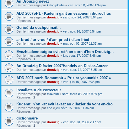
An Drouizig nevez
Dernier message par
kalon plouha
«
ven. nov. 30, 2007 1:39 pm
ADD 2007SP1 - Kudenn gant an esaouenn didroc'hus
Dernier message par
drouizig
«
sam. nov. 24, 2007 5:04 pm
Réponses :
1
Gerioù da ouzhpennañ...
Dernier message par
drouizig
«
ven. nov. 16, 2007 5:54 pm
ar brud / ar vrud / d'am pried / d'am fried
Dernier message par
drouizig
«
mar. oct. 02, 2007 11:37 am
Evezhiadennoùigoù evit reiñ an dorn d'hon Drouizig...
Dernier message par
drouizig
«
lun. sept. 17, 2007 5:46 pm
Réponses :
1
An Drouizig Difazier 2007/Handelv an Diskar-Amzer
Dernier message par
drouizig
«
ven. sept. 14, 2007 5:25 pm
ADD 2007 ouzh Romantoù « Priz ar yaouankiz 2007 »
Dernier message par
drouizig
«
ven. juin 15, 2007 2:35 pm
Installateur de correcteur
Dernier message par
mlavaud
«
sam. mars 03, 2007 9:39 pm
Réponses :
2
Kudenn: n'on ket evit lakaat an difazier da vont en-dro
Dernier message par
eric
«
jeu. févr. 15, 2007 11:36 am
Réponses :
2
dictionnaire
Dernier message par
drouizig
«
ven. déc. 01, 2006 2:17 pm
Réponses :
1