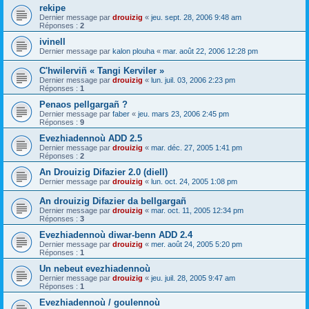
rekipe
Dernier message par
drouizig
«
jeu. sept. 28, 2006 9:48 am
Réponses :
2
ivinell
Dernier message par
kalon plouha
«
mar. août 22, 2006 12:28 pm
C'hwilerviñ « Tangi Kerviler »
Dernier message par
drouizig
«
lun. juil. 03, 2006 2:23 pm
Réponses :
1
Penaos pellgargañ ?
Dernier message par
faber
«
jeu. mars 23, 2006 2:45 pm
Réponses :
9
Evezhiadennoù ADD 2.5
Dernier message par
drouizig
«
mar. déc. 27, 2005 1:41 pm
Réponses :
2
An Drouizig Difazier 2.0 (diell)
Dernier message par
drouizig
«
lun. oct. 24, 2005 1:08 pm
An drouizig Difazier da bellgargañ
Dernier message par
drouizig
«
mar. oct. 11, 2005 12:34 pm
Réponses :
3
Evezhiadennoù diwar-benn ADD 2.4
Dernier message par
drouizig
«
mer. août 24, 2005 5:20 pm
Réponses :
1
Un nebeut evezhiadennoù
Dernier message par
drouizig
«
jeu. juil. 28, 2005 9:47 am
Réponses :
1
Evezhiadennoù / goulennoù