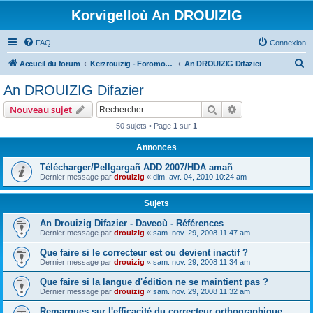
Korvigelloù An DROUIZIG
FAQ
Connexion
R
Accueil du forum
Kerzrouizig - Foromoù An Drouizig
An DROUIZIG Difazier
e
An DROUIZIG Difazier
c
Rechercher
Recherche avanc
Nouveau sujet
h
50 sujets • Page
1
sur
1
e
Annonces
r
c
Télécharger/Pellgargañ ADD 2007/HDA amañ
Dernier message par
drouizig
«
dim. avr. 04, 2010 10:24 am
h
e
Sujets
r
An Drouizig Difazier - Daveoù - Références
Dernier message par
drouizig
«
sam. nov. 29, 2008 11:47 am
Que faire si le correcteur est ou devient inactif ?
Dernier message par
drouizig
«
sam. nov. 29, 2008 11:34 am
Que faire si la langue d'édition ne se maintient pas ?
Dernier message par
drouizig
«
sam. nov. 29, 2008 11:32 am
Remarques sur l'efficacité du correcteur orthographique