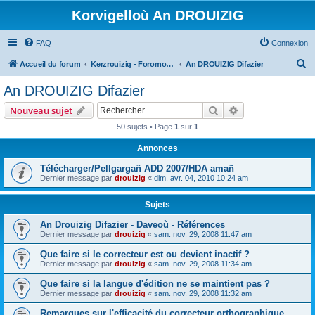
Korvigelloù An DROUIZIG
FAQ
Connexion
R
Accueil du forum
Kerzrouizig - Foromoù An Drouizig
An DROUIZIG Difazier
e
An DROUIZIG Difazier
c
Rechercher
Recherche avanc
Nouveau sujet
h
50 sujets • Page
1
sur
1
e
Annonces
r
c
Télécharger/Pellgargañ ADD 2007/HDA amañ
Dernier message par
drouizig
«
dim. avr. 04, 2010 10:24 am
h
e
Sujets
r
An Drouizig Difazier - Daveoù - Références
Dernier message par
drouizig
«
sam. nov. 29, 2008 11:47 am
Que faire si le correcteur est ou devient inactif ?
Dernier message par
drouizig
«
sam. nov. 29, 2008 11:34 am
Que faire si la langue d'édition ne se maintient pas ?
Dernier message par
drouizig
«
sam. nov. 29, 2008 11:32 am
Remarques sur l'efficacité du correcteur orthographique