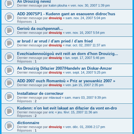
An Drouizig nevez
Dernier message par
kalon plouha
«
ven. nov. 30, 2007 1:39 pm
ADD 2007SP1 - Kudenn gant an esaouenn didroc'hus
Dernier message par
drouizig
«
sam. nov. 24, 2007 5:04 pm
Réponses :
1
Gerioù da ouzhpennañ...
Dernier message par
drouizig
«
ven. nov. 16, 2007 5:54 pm
ar brud / ar vrud / d'am pried / d'am fried
Dernier message par
drouizig
«
mar. oct. 02, 2007 11:37 am
Evezhiadennoùigoù evit reiñ an dorn d'hon Drouizig...
Dernier message par
drouizig
«
lun. sept. 17, 2007 5:46 pm
Réponses :
1
An Drouizig Difazier 2007/Handelv an Diskar-Amzer
Dernier message par
drouizig
«
ven. sept. 14, 2007 5:25 pm
ADD 2007 ouzh Romantoù « Priz ar yaouankiz 2007 »
Dernier message par
drouizig
«
ven. juin 15, 2007 2:35 pm
Installateur de correcteur
Dernier message par
mlavaud
«
sam. mars 03, 2007 9:39 pm
Réponses :
2
Kudenn: n'on ket evit lakaat an difazier da vont en-dro
Dernier message par
eric
«
jeu. févr. 15, 2007 11:36 am
Réponses :
2
dictionnaire
Dernier message par
drouizig
«
ven. déc. 01, 2006 2:17 pm
Réponses :
1