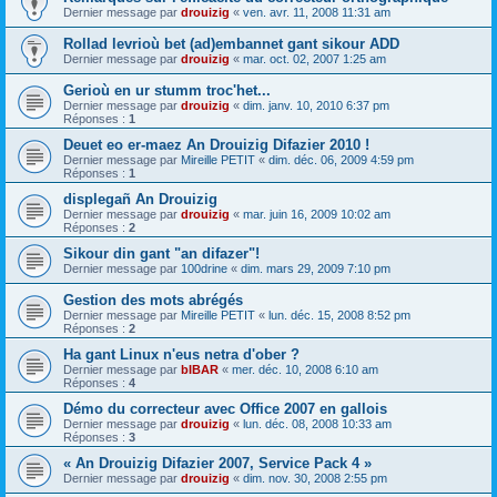
Dernier message par
drouizig
«
ven. avr. 11, 2008 11:31 am
Rollad levrioù bet (ad)embannet gant sikour ADD
Dernier message par
drouizig
«
mar. oct. 02, 2007 1:25 am
Gerioù en ur stumm troc'het...
Dernier message par
drouizig
«
dim. janv. 10, 2010 6:37 pm
Réponses :
1
Deuet eo er-maez An Drouizig Difazier 2010 !
Dernier message par
Mireille PETIT
«
dim. déc. 06, 2009 4:59 pm
Réponses :
1
displegañ An Drouizig
Dernier message par
drouizig
«
mar. juin 16, 2009 10:02 am
Réponses :
2
Sikour din gant "an difazer"!
Dernier message par
100drine
«
dim. mars 29, 2009 7:10 pm
Gestion des mots abrégés
Dernier message par
Mireille PETIT
«
lun. déc. 15, 2008 8:52 pm
Réponses :
2
Ha gant Linux n'eus netra d'ober ?
Dernier message par
bIBAR
«
mer. déc. 10, 2008 6:10 am
Réponses :
4
Démo du correcteur avec Office 2007 en gallois
Dernier message par
drouizig
«
lun. déc. 08, 2008 10:33 am
Réponses :
3
« An Drouizig Difazier 2007, Service Pack 4 »
Dernier message par
drouizig
«
dim. nov. 30, 2008 2:55 pm