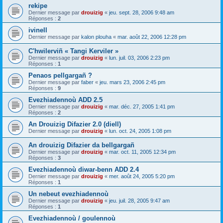
rekipe
Dernier message par
drouizig
«
jeu. sept. 28, 2006 9:48 am
Réponses :
2
ivinell
Dernier message par
kalon plouha
«
mar. août 22, 2006 12:28 pm
C'hwilerviñ « Tangi Kerviler »
Dernier message par
drouizig
«
lun. juil. 03, 2006 2:23 pm
Réponses :
1
Penaos pellgargañ ?
Dernier message par
faber
«
jeu. mars 23, 2006 2:45 pm
Réponses :
9
Evezhiadennoù ADD 2.5
Dernier message par
drouizig
«
mar. déc. 27, 2005 1:41 pm
Réponses :
2
An Drouizig Difazier 2.0 (diell)
Dernier message par
drouizig
«
lun. oct. 24, 2005 1:08 pm
An drouizig Difazier da bellgargañ
Dernier message par
drouizig
«
mar. oct. 11, 2005 12:34 pm
Réponses :
3
Evezhiadennoù diwar-benn ADD 2.4
Dernier message par
drouizig
«
mer. août 24, 2005 5:20 pm
Réponses :
1
Un nebeut evezhiadennoù
Dernier message par
drouizig
«
jeu. juil. 28, 2005 9:47 am
Réponses :
1
Evezhiadennoù / goulennoù