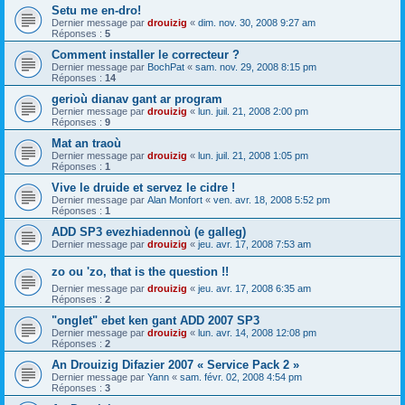
Setu me en-dro!
Dernier message par
drouizig
«
dim. nov. 30, 2008 9:27 am
Réponses :
5
Comment installer le correcteur ?
Dernier message par
BochPat
«
sam. nov. 29, 2008 8:15 pm
Réponses :
14
gerioù dianav gant ar program
Dernier message par
drouizig
«
lun. juil. 21, 2008 2:00 pm
Réponses :
9
Mat an traoù
Dernier message par
drouizig
«
lun. juil. 21, 2008 1:05 pm
Réponses :
1
Vive le druide et servez le cidre !
Dernier message par
Alan Monfort
«
ven. avr. 18, 2008 5:52 pm
Réponses :
1
ADD SP3 evezhiadennoù (e galleg)
Dernier message par
drouizig
«
jeu. avr. 17, 2008 7:53 am
zo ou 'zo, that is the question !!
Dernier message par
drouizig
«
jeu. avr. 17, 2008 6:35 am
Réponses :
2
"onglet" ebet ken gant ADD 2007 SP3
Dernier message par
drouizig
«
lun. avr. 14, 2008 12:08 pm
Réponses :
2
An Drouizig Difazier 2007 « Service Pack 2 »
Dernier message par
Yann
«
sam. févr. 02, 2008 4:54 pm
Réponses :
3