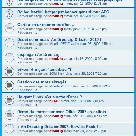
Dernier message par
drouizig
«
ven. avr. 11, 2008 11:31 am
Rollad levrioù bet (ad)embannet gant sikour ADD
Dernier message par
drouizig
«
mar. oct. 02, 2007 1:25 am
Gerioù en ur stumm troc'het...
Dernier message par
drouizig
«
dim. janv. 10, 2010 6:37 pm
Réponses :
1
Deuet eo er-maez An Drouizig Difazier 2010 !
Dernier message par
Mireille PETIT
«
dim. déc. 06, 2009 4:59 pm
Réponses :
1
displegañ An Drouizig
Dernier message par
drouizig
«
mar. juin 16, 2009 10:02 am
Réponses :
2
Sikour din gant "an difazer"!
Dernier message par
100drine
«
dim. mars 29, 2009 7:10 pm
Gestion des mots abrégés
Dernier message par
Mireille PETIT
«
lun. déc. 15, 2008 8:52 pm
Réponses :
2
Ha gant Linux n'eus netra d'ober ?
Dernier message par
bIBAR
«
mer. déc. 10, 2008 6:10 am
Réponses :
4
Démo du correcteur avec Office 2007 en gallois
Dernier message par
drouizig
«
lun. déc. 08, 2008 10:33 am
Réponses :
3
« An Drouizig Difazier 2007, Service Pack 4 »
Dernier message par
drouizig
«
dim. nov. 30, 2008 2:55 pm