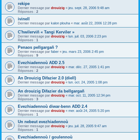
rekipe
Dernier message par
drouizig
«
jeu. sept. 28, 2006 9:48 am
Réponses :
2
ivinell
Dernier message par
kalon plouha
«
mar. août 22, 2006 12:28 pm
C'hwilerviñ « Tangi Kerviler »
Dernier message par
drouizig
«
lun. juil. 03, 2006 2:23 pm
Réponses :
1
Penaos pellgargañ ?
Dernier message par
faber
«
jeu. mars 23, 2006 2:45 pm
Réponses :
9
Evezhiadennoù ADD 2.5
Dernier message par
drouizig
«
mar. déc. 27, 2005 1:41 pm
Réponses :
2
An Drouizig Difazier 2.0 (diell)
Dernier message par
drouizig
«
lun. oct. 24, 2005 1:08 pm
An drouizig Difazier da bellgargañ
Dernier message par
drouizig
«
mar. oct. 11, 2005 12:34 pm
Réponses :
3
Evezhiadennoù diwar-benn ADD 2.4
Dernier message par
drouizig
«
mer. août 24, 2005 5:20 pm
Réponses :
1
Un nebeut evezhiadennoù
Dernier message par
drouizig
«
jeu. juil. 28, 2005 9:47 am
Réponses :
1
Evezhiadennoù / goulennoù