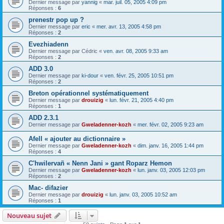
Dernier message par
yannig
«
mar. juil. 05, 2005 4:09 pm
Réponses :
6
prenestr pop up ?
Dernier message par
eric
«
mer. avr. 13, 2005 4:58 pm
Réponses :
2
Evezhiadenn
Dernier message par
Cédric
«
ven. avr. 08, 2005 9:33 am
Réponses :
2
ADD 3.0
Dernier message par
ki-dour
«
ven. févr. 25, 2005 10:51 pm
Réponses :
2
Breton opérationnel systématiquement
Dernier message par
drouizig
«
lun. févr. 21, 2005 4:40 pm
Réponses :
1
ADD 2.3.1
Dernier message par
Gweladenner-kozh
«
mer. févr. 02, 2005 9:23 am
Afell « ajouter au dictionnaire »
Dernier message par
Gweladenner-kozh
«
dim. janv. 16, 2005 1:44 pm
Réponses :
4
C'hwilervañ « Nenn Jani » gant Roparz Hemon
Dernier message par
Gweladenner-kozh
«
lun. janv. 03, 2005 12:03 pm
Réponses :
2
Mac- difazier
Dernier message par
drouizig
«
lun. janv. 03, 2005 10:52 am
Réponses :
1
Nouveau sujet