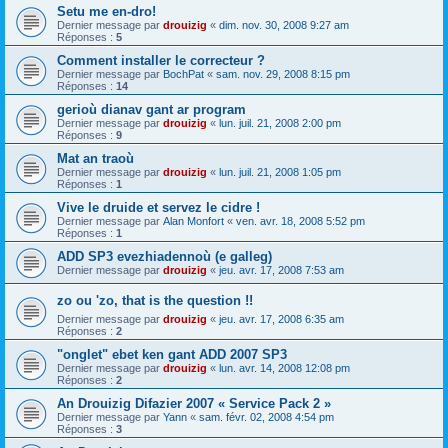
Setu me en-dro!
Dernier message par
drouizig
«
dim. nov. 30, 2008 9:27 am
Réponses :
5
Comment installer le correcteur ?
Dernier message par
BochPat
«
sam. nov. 29, 2008 8:15 pm
Réponses :
14
gerioù dianav gant ar program
Dernier message par
drouizig
«
lun. juil. 21, 2008 2:00 pm
Réponses :
9
Mat an traoù
Dernier message par
drouizig
«
lun. juil. 21, 2008 1:05 pm
Réponses :
1
Vive le druide et servez le cidre !
Dernier message par
Alan Monfort
«
ven. avr. 18, 2008 5:52 pm
Réponses :
1
ADD SP3 evezhiadennoù (e galleg)
Dernier message par
drouizig
«
jeu. avr. 17, 2008 7:53 am
zo ou 'zo, that is the question !!
Dernier message par
drouizig
«
jeu. avr. 17, 2008 6:35 am
Réponses :
2
"onglet" ebet ken gant ADD 2007 SP3
Dernier message par
drouizig
«
lun. avr. 14, 2008 12:08 pm
Réponses :
2
An Drouizig Difazier 2007 « Service Pack 2 »
Dernier message par
Yann
«
sam. févr. 02, 2008 4:54 pm
Réponses :
3