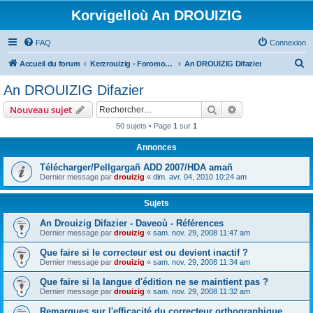
Korvigelloù An DROUIZIG
FAQ
Connexion
R
Accueil du forum
Kerzrouizig - Foromoù An Drouizig
An DROUIZIG Difazier
e
An DROUIZIG Difazier
c
Rechercher
Recherche avanc
Nouveau sujet
h
50 sujets • Page
1
sur
1
e
Annonces
r
c
Télécharger/Pellgargañ ADD 2007/HDA amañ
Dernier message par
drouizig
«
dim. avr. 04, 2010 10:24 am
h
e
Sujets
r
An Drouizig Difazier - Daveoù - Références
Dernier message par
drouizig
«
sam. nov. 29, 2008 11:47 am
Que faire si le correcteur est ou devient inactif ?
Dernier message par
drouizig
«
sam. nov. 29, 2008 11:34 am
Que faire si la langue d'édition ne se maintient pas ?
Dernier message par
drouizig
«
sam. nov. 29, 2008 11:32 am
Remarques sur l'efficacité du correcteur orthographique