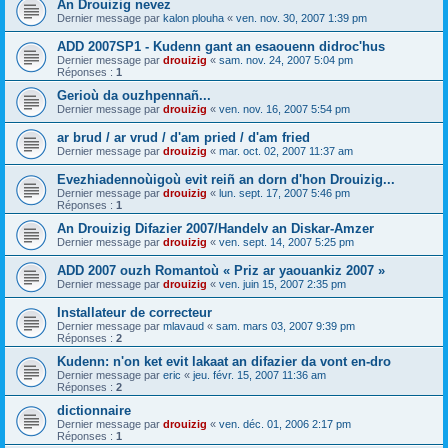
An Drouizig nevez
Dernier message par
kalon plouha
«
ven. nov. 30, 2007 1:39 pm
ADD 2007SP1 - Kudenn gant an esaouenn didroc'hus
Dernier message par
drouizig
«
sam. nov. 24, 2007 5:04 pm
Réponses :
1
Gerioù da ouzhpennañ...
Dernier message par
drouizig
«
ven. nov. 16, 2007 5:54 pm
ar brud / ar vrud / d'am pried / d'am fried
Dernier message par
drouizig
«
mar. oct. 02, 2007 11:37 am
Evezhiadennoùigoù evit reiñ an dorn d'hon Drouizig...
Dernier message par
drouizig
«
lun. sept. 17, 2007 5:46 pm
Réponses :
1
An Drouizig Difazier 2007/Handelv an Diskar-Amzer
Dernier message par
drouizig
«
ven. sept. 14, 2007 5:25 pm
ADD 2007 ouzh Romantoù « Priz ar yaouankiz 2007 »
Dernier message par
drouizig
«
ven. juin 15, 2007 2:35 pm
Installateur de correcteur
Dernier message par
mlavaud
«
sam. mars 03, 2007 9:39 pm
Réponses :
2
Kudenn: n'on ket evit lakaat an difazier da vont en-dro
Dernier message par
eric
«
jeu. févr. 15, 2007 11:36 am
Réponses :
2
dictionnaire
Dernier message par
drouizig
«
ven. déc. 01, 2006 2:17 pm
Réponses :
1