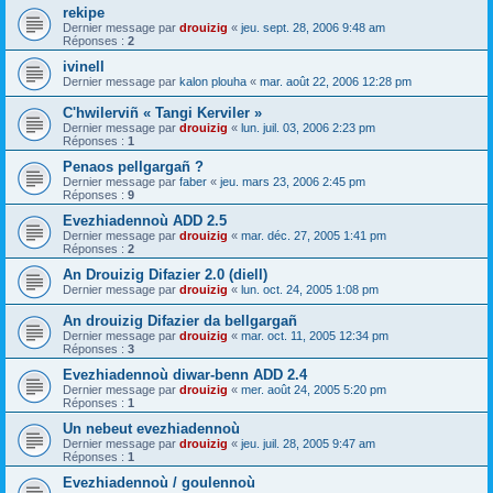
rekipe
Dernier message par
drouizig
«
jeu. sept. 28, 2006 9:48 am
Réponses :
2
ivinell
Dernier message par
kalon plouha
«
mar. août 22, 2006 12:28 pm
C'hwilerviñ « Tangi Kerviler »
Dernier message par
drouizig
«
lun. juil. 03, 2006 2:23 pm
Réponses :
1
Penaos pellgargañ ?
Dernier message par
faber
«
jeu. mars 23, 2006 2:45 pm
Réponses :
9
Evezhiadennoù ADD 2.5
Dernier message par
drouizig
«
mar. déc. 27, 2005 1:41 pm
Réponses :
2
An Drouizig Difazier 2.0 (diell)
Dernier message par
drouizig
«
lun. oct. 24, 2005 1:08 pm
An drouizig Difazier da bellgargañ
Dernier message par
drouizig
«
mar. oct. 11, 2005 12:34 pm
Réponses :
3
Evezhiadennoù diwar-benn ADD 2.4
Dernier message par
drouizig
«
mer. août 24, 2005 5:20 pm
Réponses :
1
Un nebeut evezhiadennoù
Dernier message par
drouizig
«
jeu. juil. 28, 2005 9:47 am
Réponses :
1
Evezhiadennoù / goulennoù