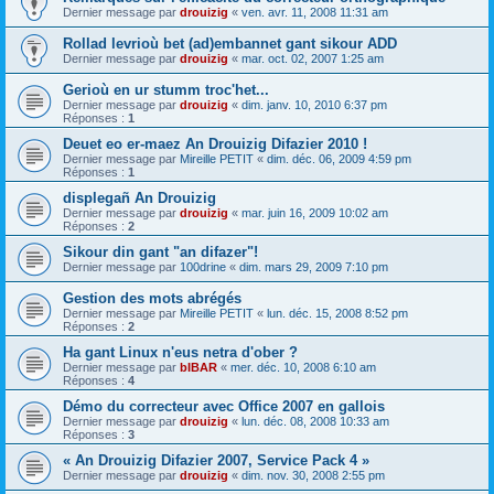
Dernier message par
drouizig
«
ven. avr. 11, 2008 11:31 am
Rollad levrioù bet (ad)embannet gant sikour ADD
Dernier message par
drouizig
«
mar. oct. 02, 2007 1:25 am
Gerioù en ur stumm troc'het...
Dernier message par
drouizig
«
dim. janv. 10, 2010 6:37 pm
Réponses :
1
Deuet eo er-maez An Drouizig Difazier 2010 !
Dernier message par
Mireille PETIT
«
dim. déc. 06, 2009 4:59 pm
Réponses :
1
displegañ An Drouizig
Dernier message par
drouizig
«
mar. juin 16, 2009 10:02 am
Réponses :
2
Sikour din gant "an difazer"!
Dernier message par
100drine
«
dim. mars 29, 2009 7:10 pm
Gestion des mots abrégés
Dernier message par
Mireille PETIT
«
lun. déc. 15, 2008 8:52 pm
Réponses :
2
Ha gant Linux n'eus netra d'ober ?
Dernier message par
bIBAR
«
mer. déc. 10, 2008 6:10 am
Réponses :
4
Démo du correcteur avec Office 2007 en gallois
Dernier message par
drouizig
«
lun. déc. 08, 2008 10:33 am
Réponses :
3
« An Drouizig Difazier 2007, Service Pack 4 »
Dernier message par
drouizig
«
dim. nov. 30, 2008 2:55 pm