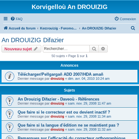
Korvigelloù An DROUIZIG
FAQ
Connexion
R
Accueil du forum
Kerzrouizig - Foromoù An Drouizig
An DROUIZIG Difazier
e
An DROUIZIG Difazier
c
Rechercher
Recherche avanc
Nouveau sujet
h
50 sujets • Page
1
sur
1
e
Annonces
r
c
Télécharger/Pellgargañ ADD 2007/HDA amañ
Dernier message par
drouizig
«
dim. avr. 04, 2010 10:24 am
h
e
Sujets
r
An Drouizig Difazier - Daveoù - Références
Dernier message par
drouizig
«
sam. nov. 29, 2008 11:47 am
Que faire si le correcteur est ou devient inactif ?
Dernier message par
drouizig
«
sam. nov. 29, 2008 11:34 am
Que faire si la langue d'édition ne se maintient pas ?
Dernier message par
drouizig
«
sam. nov. 29, 2008 11:32 am
Remarques sur l'efficacité du correcteur orthographique