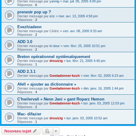
Dernier message par
yannig
«
mar. juil. 05, 2005 4:09 pm
Réponses :
6
prenestr pop up ?
Dernier message par
eric
«
mer. avr. 13, 2005 4:58 pm
Réponses :
2
Evezhiadenn
Dernier message par
Cédric
«
ven. avr. 08, 2005 9:33 am
Réponses :
2
ADD 3.0
Dernier message par
ki-dour
«
ven. févr. 25, 2005 10:51 pm
Réponses :
2
Breton opérationnel systématiquement
Dernier message par
drouizig
«
lun. févr. 21, 2005 4:40 pm
Réponses :
1
ADD 2.3.1
Dernier message par
Gweladenner-kozh
«
mer. févr. 02, 2005 9:23 am
Afell « ajouter au dictionnaire »
Dernier message par
Gweladenner-kozh
«
dim. janv. 16, 2005 1:44 pm
Réponses :
4
C'hwilervañ « Nenn Jani » gant Roparz Hemon
Dernier message par
Gweladenner-kozh
«
lun. janv. 03, 2005 12:03 pm
Réponses :
2
Mac- difazier
Dernier message par
drouizig
«
lun. janv. 03, 2005 10:52 am
Réponses :
1
Nouveau sujet