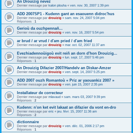
An Drouizig nevez
Dernier message par
kalon plouha
«
ven. nov. 30, 2007 1:39 pm
ADD 2007SP1 - Kudenn gant an esaouenn didroc'hus
Dernier message par
drouizig
«
sam. nov. 24, 2007 5:04 pm
Réponses :
1
Gerioù da ouzhpennañ...
Dernier message par
drouizig
«
ven. nov. 16, 2007 5:54 pm
ar brud / ar vrud / d'am pried / d'am fried
Dernier message par
drouizig
«
mar. oct. 02, 2007 11:37 am
Evezhiadennoùigoù evit reiñ an dorn d'hon Drouizig...
Dernier message par
drouizig
«
lun. sept. 17, 2007 5:46 pm
Réponses :
1
An Drouizig Difazier 2007/Handelv an Diskar-Amzer
Dernier message par
drouizig
«
ven. sept. 14, 2007 5:25 pm
ADD 2007 ouzh Romantoù « Priz ar yaouankiz 2007 »
Dernier message par
drouizig
«
ven. juin 15, 2007 2:35 pm
Installateur de correcteur
Dernier message par
mlavaud
«
sam. mars 03, 2007 9:39 pm
Réponses :
2
Kudenn: n'on ket evit lakaat an difazier da vont en-dro
Dernier message par
eric
«
jeu. févr. 15, 2007 11:36 am
Réponses :
2
dictionnaire
Dernier message par
drouizig
«
ven. déc. 01, 2006 2:17 pm
Réponses :
1