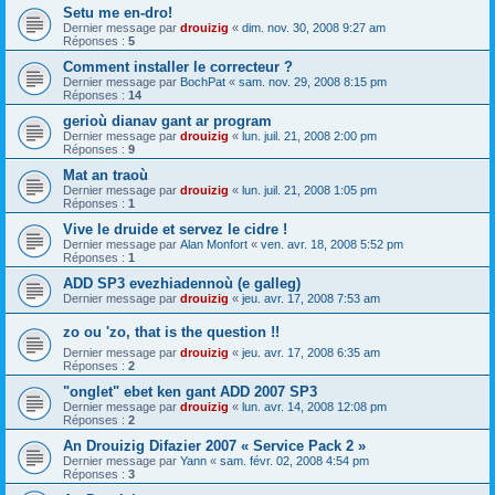
Setu me en-dro!
Dernier message par
drouizig
«
dim. nov. 30, 2008 9:27 am
Réponses :
5
Comment installer le correcteur ?
Dernier message par
BochPat
«
sam. nov. 29, 2008 8:15 pm
Réponses :
14
gerioù dianav gant ar program
Dernier message par
drouizig
«
lun. juil. 21, 2008 2:00 pm
Réponses :
9
Mat an traoù
Dernier message par
drouizig
«
lun. juil. 21, 2008 1:05 pm
Réponses :
1
Vive le druide et servez le cidre !
Dernier message par
Alan Monfort
«
ven. avr. 18, 2008 5:52 pm
Réponses :
1
ADD SP3 evezhiadennoù (e galleg)
Dernier message par
drouizig
«
jeu. avr. 17, 2008 7:53 am
zo ou 'zo, that is the question !!
Dernier message par
drouizig
«
jeu. avr. 17, 2008 6:35 am
Réponses :
2
"onglet" ebet ken gant ADD 2007 SP3
Dernier message par
drouizig
«
lun. avr. 14, 2008 12:08 pm
Réponses :
2
An Drouizig Difazier 2007 « Service Pack 2 »
Dernier message par
Yann
«
sam. févr. 02, 2008 4:54 pm
Réponses :
3