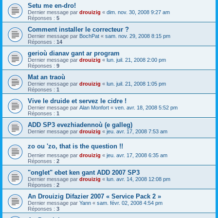
Setu me en-dro!
Dernier message par
drouizig
«
dim. nov. 30, 2008 9:27 am
Réponses :
5
Comment installer le correcteur ?
Dernier message par
BochPat
«
sam. nov. 29, 2008 8:15 pm
Réponses :
14
gerioù dianav gant ar program
Dernier message par
drouizig
«
lun. juil. 21, 2008 2:00 pm
Réponses :
9
Mat an traoù
Dernier message par
drouizig
«
lun. juil. 21, 2008 1:05 pm
Réponses :
1
Vive le druide et servez le cidre !
Dernier message par
Alan Monfort
«
ven. avr. 18, 2008 5:52 pm
Réponses :
1
ADD SP3 evezhiadennoù (e galleg)
Dernier message par
drouizig
«
jeu. avr. 17, 2008 7:53 am
zo ou 'zo, that is the question !!
Dernier message par
drouizig
«
jeu. avr. 17, 2008 6:35 am
Réponses :
2
"onglet" ebet ken gant ADD 2007 SP3
Dernier message par
drouizig
«
lun. avr. 14, 2008 12:08 pm
Réponses :
2
An Drouizig Difazier 2007 « Service Pack 2 »
Dernier message par
Yann
«
sam. févr. 02, 2008 4:54 pm
Réponses :
3