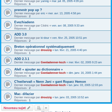
Dernier message par
yannig
«
mar. juil. 05, 2005 4:09 pm
Réponses :
6
prenestr pop up ?
Dernier message par
eric
«
mer. avr. 13, 2005 4:58 pm
Réponses :
2
Evezhiadenn
Dernier message par
Cédric
«
ven. avr. 08, 2005 9:33 am
Réponses :
2
ADD 3.0
Dernier message par
ki-dour
«
ven. févr. 25, 2005 10:51 pm
Réponses :
2
Breton opérationnel systématiquement
Dernier message par
drouizig
«
lun. févr. 21, 2005 4:40 pm
Réponses :
1
ADD 2.3.1
Dernier message par
Gweladenner-kozh
«
mer. févr. 02, 2005 9:23 am
Afell « ajouter au dictionnaire »
Dernier message par
Gweladenner-kozh
«
dim. janv. 16, 2005 1:44 pm
Réponses :
4
C'hwilervañ « Nenn Jani » gant Roparz Hemon
Dernier message par
Gweladenner-kozh
«
lun. janv. 03, 2005 12:03 pm
Réponses :
2
Mac- difazier
Dernier message par
drouizig
«
lun. janv. 03, 2005 10:52 am
Réponses :
1
Nouveau sujet