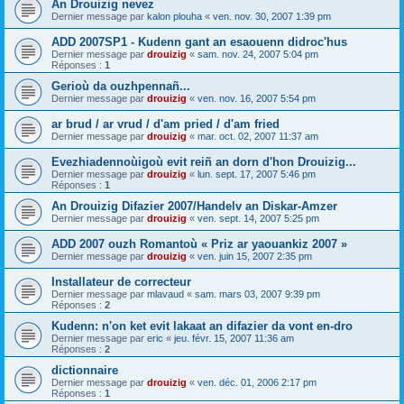
An Drouizig nevez
Dernier message par
kalon plouha
«
ven. nov. 30, 2007 1:39 pm
ADD 2007SP1 - Kudenn gant an esaouenn didroc'hus
Dernier message par
drouizig
«
sam. nov. 24, 2007 5:04 pm
Réponses :
1
Gerioù da ouzhpennañ...
Dernier message par
drouizig
«
ven. nov. 16, 2007 5:54 pm
ar brud / ar vrud / d'am pried / d'am fried
Dernier message par
drouizig
«
mar. oct. 02, 2007 11:37 am
Evezhiadennoùigoù evit reiñ an dorn d'hon Drouizig...
Dernier message par
drouizig
«
lun. sept. 17, 2007 5:46 pm
Réponses :
1
An Drouizig Difazier 2007/Handelv an Diskar-Amzer
Dernier message par
drouizig
«
ven. sept. 14, 2007 5:25 pm
ADD 2007 ouzh Romantoù « Priz ar yaouankiz 2007 »
Dernier message par
drouizig
«
ven. juin 15, 2007 2:35 pm
Installateur de correcteur
Dernier message par
mlavaud
«
sam. mars 03, 2007 9:39 pm
Réponses :
2
Kudenn: n'on ket evit lakaat an difazier da vont en-dro
Dernier message par
eric
«
jeu. févr. 15, 2007 11:36 am
Réponses :
2
dictionnaire
Dernier message par
drouizig
«
ven. déc. 01, 2006 2:17 pm
Réponses :
1