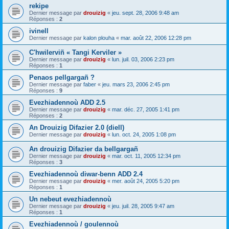
rekipe
Dernier message par
drouizig
«
jeu. sept. 28, 2006 9:48 am
Réponses :
2
ivinell
Dernier message par
kalon plouha
«
mar. août 22, 2006 12:28 pm
C'hwilerviñ « Tangi Kerviler »
Dernier message par
drouizig
«
lun. juil. 03, 2006 2:23 pm
Réponses :
1
Penaos pellgargañ ?
Dernier message par
faber
«
jeu. mars 23, 2006 2:45 pm
Réponses :
9
Evezhiadennoù ADD 2.5
Dernier message par
drouizig
«
mar. déc. 27, 2005 1:41 pm
Réponses :
2
An Drouizig Difazier 2.0 (diell)
Dernier message par
drouizig
«
lun. oct. 24, 2005 1:08 pm
An drouizig Difazier da bellgargañ
Dernier message par
drouizig
«
mar. oct. 11, 2005 12:34 pm
Réponses :
3
Evezhiadennoù diwar-benn ADD 2.4
Dernier message par
drouizig
«
mer. août 24, 2005 5:20 pm
Réponses :
1
Un nebeut evezhiadennoù
Dernier message par
drouizig
«
jeu. juil. 28, 2005 9:47 am
Réponses :
1
Evezhiadennoù / goulennoù