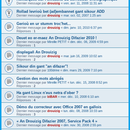
Dernier message par
drouizig
«
ven. avr. 11, 2008 11:31 am
Rollad levrioù bet (ad)embannet gant sikour ADD
Dernier message par
drouizig
«
mar. oct. 02, 2007 1:25 am
Gerioù en ur stumm troc'het...
Dernier message par
drouizig
«
dim. janv. 10, 2010 6:37 pm
Réponses :
1
Deuet eo er-maez An Drouizig Difazier 2010 !
Dernier message par
Mireille PETIT
«
dim. déc. 06, 2009 4:59 pm
Réponses :
1
displegañ An Drouizig
Dernier message par
drouizig
«
mar. juin 16, 2009 10:02 am
Réponses :
2
Sikour din gant "an difazer"!
Dernier message par
100drine
«
dim. mars 29, 2009 7:10 pm
Gestion des mots abrégés
Dernier message par
Mireille PETIT
«
lun. déc. 15, 2008 8:52 pm
Réponses :
2
Ha gant Linux n'eus netra d'ober ?
Dernier message par
bIBAR
«
mer. déc. 10, 2008 6:10 am
Réponses :
4
Démo du correcteur avec Office 2007 en gallois
Dernier message par
drouizig
«
lun. déc. 08, 2008 10:33 am
Réponses :
3
« An Drouizig Difazier 2007, Service Pack 4 »
Dernier message par
drouizig
«
dim. nov. 30, 2008 2:55 pm