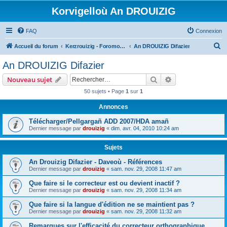
Korvigelloù An DROUIZIG
FAQ
Connexion
R
Accueil du forum
Kerzrouizig - Foromoù An Drouizig
An DROUIZIG Difazier
e
An DROUIZIG Difazier
c
Rechercher
Recherche avanc
Nouveau sujet
h
50 sujets • Page
1
sur
1
e
Annonces
r
c
Télécharger/Pellgargañ ADD 2007/HDA amañ
Dernier message par
drouizig
«
dim. avr. 04, 2010 10:24 am
h
e
Sujets
r
An Drouizig Difazier - Daveoù - Références
Dernier message par
drouizig
«
sam. nov. 29, 2008 11:47 am
Que faire si le correcteur est ou devient inactif ?
Dernier message par
drouizig
«
sam. nov. 29, 2008 11:34 am
Que faire si la langue d'édition ne se maintient pas ?
Dernier message par
drouizig
«
sam. nov. 29, 2008 11:32 am
Remarques sur l'efficacité du correcteur orthographique