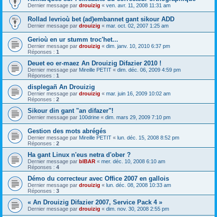
Dernier message par
drouizig
«
ven. avr. 11, 2008 11:31 am
Rollad levrioù bet (ad)embannet gant sikour ADD
Dernier message par
drouizig
«
mar. oct. 02, 2007 1:25 am
Gerioù en ur stumm troc'het...
Dernier message par
drouizig
«
dim. janv. 10, 2010 6:37 pm
Réponses :
1
Deuet eo er-maez An Drouizig Difazier 2010 !
Dernier message par
Mireille PETIT
«
dim. déc. 06, 2009 4:59 pm
Réponses :
1
displegañ An Drouizig
Dernier message par
drouizig
«
mar. juin 16, 2009 10:02 am
Réponses :
2
Sikour din gant "an difazer"!
Dernier message par
100drine
«
dim. mars 29, 2009 7:10 pm
Gestion des mots abrégés
Dernier message par
Mireille PETIT
«
lun. déc. 15, 2008 8:52 pm
Réponses :
2
Ha gant Linux n'eus netra d'ober ?
Dernier message par
bIBAR
«
mer. déc. 10, 2008 6:10 am
Réponses :
4
Démo du correcteur avec Office 2007 en gallois
Dernier message par
drouizig
«
lun. déc. 08, 2008 10:33 am
Réponses :
3
« An Drouizig Difazier 2007, Service Pack 4 »
Dernier message par
drouizig
«
dim. nov. 30, 2008 2:55 pm