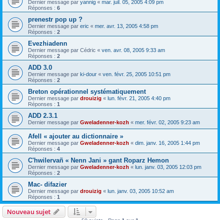
Dernier message par
yannig
«
mar. juil. 05, 2005 4:09 pm
Réponses :
6
prenestr pop up ?
Dernier message par
eric
«
mer. avr. 13, 2005 4:58 pm
Réponses :
2
Evezhiadenn
Dernier message par
Cédric
«
ven. avr. 08, 2005 9:33 am
Réponses :
2
ADD 3.0
Dernier message par
ki-dour
«
ven. févr. 25, 2005 10:51 pm
Réponses :
2
Breton opérationnel systématiquement
Dernier message par
drouizig
«
lun. févr. 21, 2005 4:40 pm
Réponses :
1
ADD 2.3.1
Dernier message par
Gweladenner-kozh
«
mer. févr. 02, 2005 9:23 am
Afell « ajouter au dictionnaire »
Dernier message par
Gweladenner-kozh
«
dim. janv. 16, 2005 1:44 pm
Réponses :
4
C'hwilervañ « Nenn Jani » gant Roparz Hemon
Dernier message par
Gweladenner-kozh
«
lun. janv. 03, 2005 12:03 pm
Réponses :
2
Mac- difazier
Dernier message par
drouizig
«
lun. janv. 03, 2005 10:52 am
Réponses :
1
Nouveau sujet