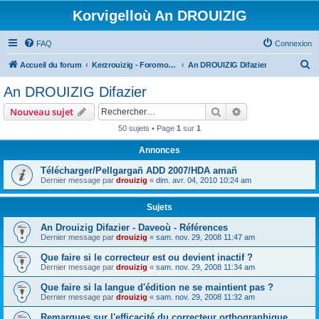
Korvigelloù An DROUIZIG
FAQ
Connexion
R
Accueil du forum
Kerzrouizig - Foromoù An Drouizig
An DROUIZIG Difazier
e
An DROUIZIG Difazier
c
Rechercher
Recherche avanc
Nouveau sujet
h
50 sujets • Page
1
sur
1
e
Annonces
r
c
Télécharger/Pellgargañ ADD 2007/HDA amañ
Dernier message par
drouizig
«
dim. avr. 04, 2010 10:24 am
h
e
Sujets
r
An Drouizig Difazier - Daveoù - Références
Dernier message par
drouizig
«
sam. nov. 29, 2008 11:47 am
Que faire si le correcteur est ou devient inactif ?
Dernier message par
drouizig
«
sam. nov. 29, 2008 11:34 am
Que faire si la langue d'édition ne se maintient pas ?
Dernier message par
drouizig
«
sam. nov. 29, 2008 11:32 am
Remarques sur l'efficacité du correcteur orthographique