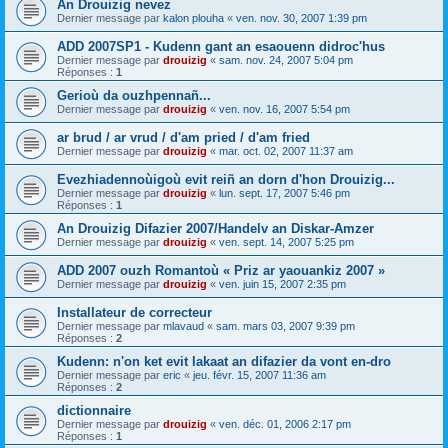
An Drouizig nevez
Dernier message par
kalon plouha
«
ven. nov. 30, 2007 1:39 pm
ADD 2007SP1 - Kudenn gant an esaouenn didroc'hus
Dernier message par
drouizig
«
sam. nov. 24, 2007 5:04 pm
Réponses :
1
Gerioù da ouzhpennañ...
Dernier message par
drouizig
«
ven. nov. 16, 2007 5:54 pm
ar brud / ar vrud / d'am pried / d'am fried
Dernier message par
drouizig
«
mar. oct. 02, 2007 11:37 am
Evezhiadennoùigoù evit reiñ an dorn d'hon Drouizig...
Dernier message par
drouizig
«
lun. sept. 17, 2007 5:46 pm
Réponses :
1
An Drouizig Difazier 2007/Handelv an Diskar-Amzer
Dernier message par
drouizig
«
ven. sept. 14, 2007 5:25 pm
ADD 2007 ouzh Romantoù « Priz ar yaouankiz 2007 »
Dernier message par
drouizig
«
ven. juin 15, 2007 2:35 pm
Installateur de correcteur
Dernier message par
mlavaud
«
sam. mars 03, 2007 9:39 pm
Réponses :
2
Kudenn: n'on ket evit lakaat an difazier da vont en-dro
Dernier message par
eric
«
jeu. févr. 15, 2007 11:36 am
Réponses :
2
dictionnaire
Dernier message par
drouizig
«
ven. déc. 01, 2006 2:17 pm
Réponses :
1