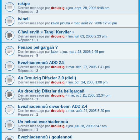
rekipe
Dernier message par
drouizig
«
jeu. sept. 28, 2006 9:48 am
Réponses :
2
ivinell
Dernier message par
kalon plouha
«
mar. août 22, 2006 12:28 pm
C'hwilerviñ « Tangi Kerviler »
Dernier message par
drouizig
«
lun. juil. 03, 2006 2:23 pm
Réponses :
1
Penaos pellgargañ ?
Dernier message par
faber
«
jeu. mars 23, 2006 2:45 pm
Réponses :
9
Evezhiadennoù ADD 2.5
Dernier message par
drouizig
«
mar. déc. 27, 2005 1:41 pm
Réponses :
2
An Drouizig Difazier 2.0 (diell)
Dernier message par
drouizig
«
lun. oct. 24, 2005 1:08 pm
An drouizig Difazier da bellgargañ
Dernier message par
drouizig
«
mar. oct. 11, 2005 12:34 pm
Réponses :
3
Evezhiadennoù diwar-benn ADD 2.4
Dernier message par
drouizig
«
mer. août 24, 2005 5:20 pm
Réponses :
1
Un nebeut evezhiadennoù
Dernier message par
drouizig
«
jeu. juil. 28, 2005 9:47 am
Réponses :
1
Evezhiadennoù / goulennoù