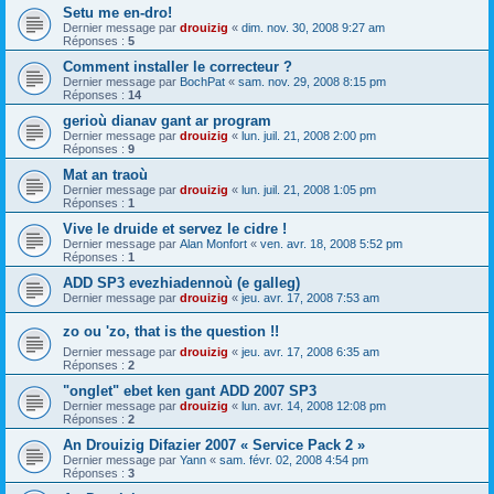
Setu me en-dro!
Dernier message par
drouizig
«
dim. nov. 30, 2008 9:27 am
Réponses :
5
Comment installer le correcteur ?
Dernier message par
BochPat
«
sam. nov. 29, 2008 8:15 pm
Réponses :
14
gerioù dianav gant ar program
Dernier message par
drouizig
«
lun. juil. 21, 2008 2:00 pm
Réponses :
9
Mat an traoù
Dernier message par
drouizig
«
lun. juil. 21, 2008 1:05 pm
Réponses :
1
Vive le druide et servez le cidre !
Dernier message par
Alan Monfort
«
ven. avr. 18, 2008 5:52 pm
Réponses :
1
ADD SP3 evezhiadennoù (e galleg)
Dernier message par
drouizig
«
jeu. avr. 17, 2008 7:53 am
zo ou 'zo, that is the question !!
Dernier message par
drouizig
«
jeu. avr. 17, 2008 6:35 am
Réponses :
2
"onglet" ebet ken gant ADD 2007 SP3
Dernier message par
drouizig
«
lun. avr. 14, 2008 12:08 pm
Réponses :
2
An Drouizig Difazier 2007 « Service Pack 2 »
Dernier message par
Yann
«
sam. févr. 02, 2008 4:54 pm
Réponses :
3