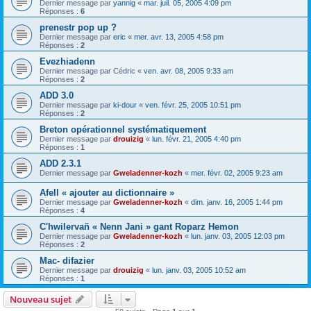
Dernier message par
yannig
«
mar. juil. 05, 2005 4:09 pm
Réponses :
6
prenestr pop up ?
Dernier message par
eric
«
mer. avr. 13, 2005 4:58 pm
Réponses :
2
Evezhiadenn
Dernier message par
Cédric
«
ven. avr. 08, 2005 9:33 am
Réponses :
2
ADD 3.0
Dernier message par
ki-dour
«
ven. févr. 25, 2005 10:51 pm
Réponses :
2
Breton opérationnel systématiquement
Dernier message par
drouizig
«
lun. févr. 21, 2005 4:40 pm
Réponses :
1
ADD 2.3.1
Dernier message par
Gweladenner-kozh
«
mer. févr. 02, 2005 9:23 am
Afell « ajouter au dictionnaire »
Dernier message par
Gweladenner-kozh
«
dim. janv. 16, 2005 1:44 pm
Réponses :
4
C'hwilervañ « Nenn Jani » gant Roparz Hemon
Dernier message par
Gweladenner-kozh
«
lun. janv. 03, 2005 12:03 pm
Réponses :
2
Mac- difazier
Dernier message par
drouizig
«
lun. janv. 03, 2005 10:52 am
Réponses :
1
Nouveau sujet