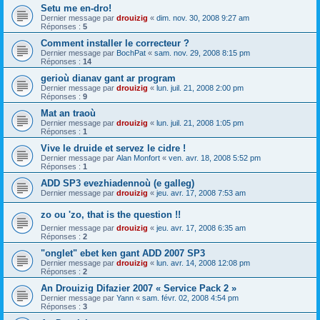
Setu me en-dro!
Dernier message par
drouizig
«
dim. nov. 30, 2008 9:27 am
Réponses :
5
Comment installer le correcteur ?
Dernier message par
BochPat
«
sam. nov. 29, 2008 8:15 pm
Réponses :
14
gerioù dianav gant ar program
Dernier message par
drouizig
«
lun. juil. 21, 2008 2:00 pm
Réponses :
9
Mat an traoù
Dernier message par
drouizig
«
lun. juil. 21, 2008 1:05 pm
Réponses :
1
Vive le druide et servez le cidre !
Dernier message par
Alan Monfort
«
ven. avr. 18, 2008 5:52 pm
Réponses :
1
ADD SP3 evezhiadennoù (e galleg)
Dernier message par
drouizig
«
jeu. avr. 17, 2008 7:53 am
zo ou 'zo, that is the question !!
Dernier message par
drouizig
«
jeu. avr. 17, 2008 6:35 am
Réponses :
2
"onglet" ebet ken gant ADD 2007 SP3
Dernier message par
drouizig
«
lun. avr. 14, 2008 12:08 pm
Réponses :
2
An Drouizig Difazier 2007 « Service Pack 2 »
Dernier message par
Yann
«
sam. févr. 02, 2008 4:54 pm
Réponses :
3