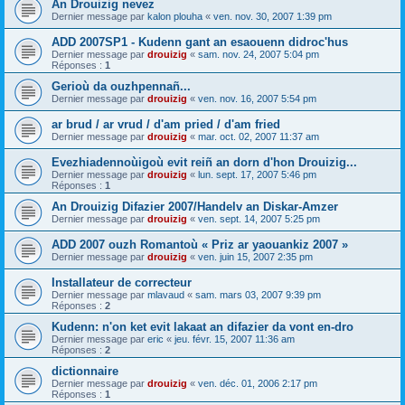
An Drouizig nevez
Dernier message par
kalon plouha
«
ven. nov. 30, 2007 1:39 pm
ADD 2007SP1 - Kudenn gant an esaouenn didroc'hus
Dernier message par
drouizig
«
sam. nov. 24, 2007 5:04 pm
Réponses :
1
Gerioù da ouzhpennañ...
Dernier message par
drouizig
«
ven. nov. 16, 2007 5:54 pm
ar brud / ar vrud / d'am pried / d'am fried
Dernier message par
drouizig
«
mar. oct. 02, 2007 11:37 am
Evezhiadennoùigoù evit reiñ an dorn d'hon Drouizig...
Dernier message par
drouizig
«
lun. sept. 17, 2007 5:46 pm
Réponses :
1
An Drouizig Difazier 2007/Handelv an Diskar-Amzer
Dernier message par
drouizig
«
ven. sept. 14, 2007 5:25 pm
ADD 2007 ouzh Romantoù « Priz ar yaouankiz 2007 »
Dernier message par
drouizig
«
ven. juin 15, 2007 2:35 pm
Installateur de correcteur
Dernier message par
mlavaud
«
sam. mars 03, 2007 9:39 pm
Réponses :
2
Kudenn: n'on ket evit lakaat an difazier da vont en-dro
Dernier message par
eric
«
jeu. févr. 15, 2007 11:36 am
Réponses :
2
dictionnaire
Dernier message par
drouizig
«
ven. déc. 01, 2006 2:17 pm
Réponses :
1