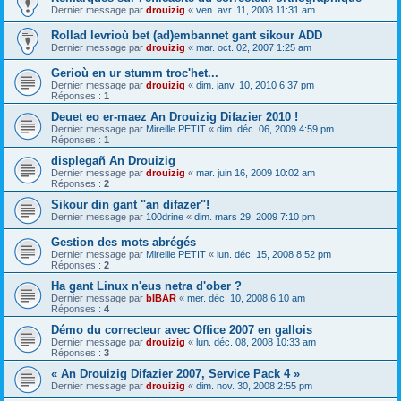
Dernier message par
drouizig
«
ven. avr. 11, 2008 11:31 am
Rollad levrioù bet (ad)embannet gant sikour ADD
Dernier message par
drouizig
«
mar. oct. 02, 2007 1:25 am
Gerioù en ur stumm troc'het...
Dernier message par
drouizig
«
dim. janv. 10, 2010 6:37 pm
Réponses :
1
Deuet eo er-maez An Drouizig Difazier 2010 !
Dernier message par
Mireille PETIT
«
dim. déc. 06, 2009 4:59 pm
Réponses :
1
displegañ An Drouizig
Dernier message par
drouizig
«
mar. juin 16, 2009 10:02 am
Réponses :
2
Sikour din gant "an difazer"!
Dernier message par
100drine
«
dim. mars 29, 2009 7:10 pm
Gestion des mots abrégés
Dernier message par
Mireille PETIT
«
lun. déc. 15, 2008 8:52 pm
Réponses :
2
Ha gant Linux n'eus netra d'ober ?
Dernier message par
bIBAR
«
mer. déc. 10, 2008 6:10 am
Réponses :
4
Démo du correcteur avec Office 2007 en gallois
Dernier message par
drouizig
«
lun. déc. 08, 2008 10:33 am
Réponses :
3
« An Drouizig Difazier 2007, Service Pack 4 »
Dernier message par
drouizig
«
dim. nov. 30, 2008 2:55 pm