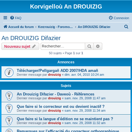
Korvigelloù An DROUIZIG
FAQ
Connexion
R
Accueil du forum
Kerzrouizig - Foromoù An Drouizig
An DROUIZIG Difazier
e
An DROUIZIG Difazier
c
Rechercher
Recherche avanc
Nouveau sujet
h
50 sujets • Page
1
sur
1
e
Annonces
r
c
Télécharger/Pellgargañ ADD 2007/HDA amañ
Dernier message par
drouizig
«
dim. avr. 04, 2010 10:24 am
h
e
Sujets
r
An Drouizig Difazier - Daveoù - Références
Dernier message par
drouizig
«
sam. nov. 29, 2008 11:47 am
Que faire si le correcteur est ou devient inactif ?
Dernier message par
drouizig
«
sam. nov. 29, 2008 11:34 am
Que faire si la langue d'édition ne se maintient pas ?
Dernier message par
drouizig
«
sam. nov. 29, 2008 11:32 am
Remarques sur l'efficacité du correcteur orthographique