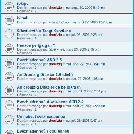
rekipe
Dernier message par
drouizig
«
jeu. sept. 28, 2006 9:48 am
Réponses :
2
ivinell
Dernier message par
kalon plouha
«
mar. août 22, 2006 12:28 pm
C'hwilerviñ « Tangi Kerviler »
Dernier message par
drouizig
«
lun. juil. 03, 2006 2:23 pm
Réponses :
1
Penaos pellgargañ ?
Dernier message par
faber
«
jeu. mars 23, 2006 2:45 pm
Réponses :
9
Evezhiadennoù ADD 2.5
Dernier message par
drouizig
«
mar. déc. 27, 2005 1:41 pm
Réponses :
2
An Drouizig Difazier 2.0 (diell)
Dernier message par
drouizig
«
lun. oct. 24, 2005 1:08 pm
An drouizig Difazier da bellgargañ
Dernier message par
drouizig
«
mar. oct. 11, 2005 12:34 pm
Réponses :
3
Evezhiadennoù diwar-benn ADD 2.4
Dernier message par
drouizig
«
mer. août 24, 2005 5:20 pm
Réponses :
1
Un nebeut evezhiadennoù
Dernier message par
drouizig
«
jeu. juil. 28, 2005 9:47 am
Réponses :
1
Evezhiadennoù / goulennoù