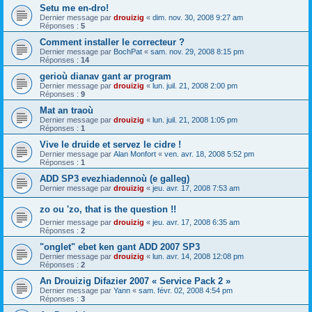
Setu me en-dro!
Dernier message par
drouizig
«
dim. nov. 30, 2008 9:27 am
Réponses :
5
Comment installer le correcteur ?
Dernier message par
BochPat
«
sam. nov. 29, 2008 8:15 pm
Réponses :
14
gerioù dianav gant ar program
Dernier message par
drouizig
«
lun. juil. 21, 2008 2:00 pm
Réponses :
9
Mat an traoù
Dernier message par
drouizig
«
lun. juil. 21, 2008 1:05 pm
Réponses :
1
Vive le druide et servez le cidre !
Dernier message par
Alan Monfort
«
ven. avr. 18, 2008 5:52 pm
Réponses :
1
ADD SP3 evezhiadennoù (e galleg)
Dernier message par
drouizig
«
jeu. avr. 17, 2008 7:53 am
zo ou 'zo, that is the question !!
Dernier message par
drouizig
«
jeu. avr. 17, 2008 6:35 am
Réponses :
2
"onglet" ebet ken gant ADD 2007 SP3
Dernier message par
drouizig
«
lun. avr. 14, 2008 12:08 pm
Réponses :
2
An Drouizig Difazier 2007 « Service Pack 2 »
Dernier message par
Yann
«
sam. févr. 02, 2008 4:54 pm
Réponses :
3