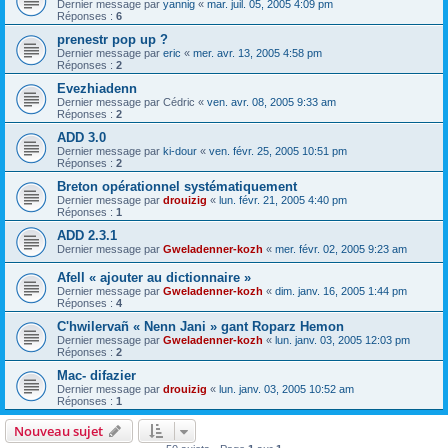
Dernier message par
yannig
«
mar. juil. 05, 2005 4:09 pm
Réponses :
6
prenestr pop up ?
Dernier message par
eric
«
mer. avr. 13, 2005 4:58 pm
Réponses :
2
Evezhiadenn
Dernier message par
Cédric
«
ven. avr. 08, 2005 9:33 am
Réponses :
2
ADD 3.0
Dernier message par
ki-dour
«
ven. févr. 25, 2005 10:51 pm
Réponses :
2
Breton opérationnel systématiquement
Dernier message par
drouizig
«
lun. févr. 21, 2005 4:40 pm
Réponses :
1
ADD 2.3.1
Dernier message par
Gweladenner-kozh
«
mer. févr. 02, 2005 9:23 am
Afell « ajouter au dictionnaire »
Dernier message par
Gweladenner-kozh
«
dim. janv. 16, 2005 1:44 pm
Réponses :
4
C'hwilervañ « Nenn Jani » gant Roparz Hemon
Dernier message par
Gweladenner-kozh
«
lun. janv. 03, 2005 12:03 pm
Réponses :
2
Mac- difazier
Dernier message par
drouizig
«
lun. janv. 03, 2005 10:52 am
Réponses :
1
Nouveau sujet