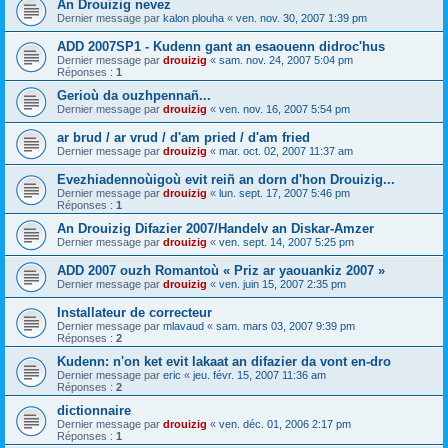
An Drouizig nevez
Dernier message par
kalon plouha
«
ven. nov. 30, 2007 1:39 pm
ADD 2007SP1 - Kudenn gant an esaouenn didroc'hus
Dernier message par
drouizig
«
sam. nov. 24, 2007 5:04 pm
Réponses :
1
Gerioù da ouzhpennañ...
Dernier message par
drouizig
«
ven. nov. 16, 2007 5:54 pm
ar brud / ar vrud / d'am pried / d'am fried
Dernier message par
drouizig
«
mar. oct. 02, 2007 11:37 am
Evezhiadennoùigoù evit reiñ an dorn d'hon Drouizig...
Dernier message par
drouizig
«
lun. sept. 17, 2007 5:46 pm
Réponses :
1
An Drouizig Difazier 2007/Handelv an Diskar-Amzer
Dernier message par
drouizig
«
ven. sept. 14, 2007 5:25 pm
ADD 2007 ouzh Romantoù « Priz ar yaouankiz 2007 »
Dernier message par
drouizig
«
ven. juin 15, 2007 2:35 pm
Installateur de correcteur
Dernier message par
mlavaud
«
sam. mars 03, 2007 9:39 pm
Réponses :
2
Kudenn: n'on ket evit lakaat an difazier da vont en-dro
Dernier message par
eric
«
jeu. févr. 15, 2007 11:36 am
Réponses :
2
dictionnaire
Dernier message par
drouizig
«
ven. déc. 01, 2006 2:17 pm
Réponses :
1