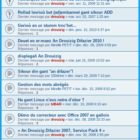
Dernier message par
drouizig
«
ven. avr. 11, 2008 11:31 am
Rollad levrioù bet (ad)embannet gant sikour ADD
Dernier message par
drouizig
«
mar. oct. 02, 2007 1:25 am
Gerioù en ur stumm troc'het...
Dernier message par
drouizig
«
dim. janv. 10, 2010 6:37 pm
Réponses :
1
Deuet eo er-maez An Drouizig Difazier 2010 !
Dernier message par
Mireille PETIT
«
dim. déc. 06, 2009 4:59 pm
Réponses :
1
displegañ An Drouizig
Dernier message par
drouizig
«
mar. juin 16, 2009 10:02 am
Réponses :
2
Sikour din gant "an difazer"!
Dernier message par
100drine
«
dim. mars 29, 2009 7:10 pm
Gestion des mots abrégés
Dernier message par
Mireille PETIT
«
lun. déc. 15, 2008 8:52 pm
Réponses :
2
Ha gant Linux n'eus netra d'ober ?
Dernier message par
bIBAR
«
mer. déc. 10, 2008 6:10 am
Réponses :
4
Démo du correcteur avec Office 2007 en gallois
Dernier message par
drouizig
«
lun. déc. 08, 2008 10:33 am
Réponses :
3
« An Drouizig Difazier 2007, Service Pack 4 »
Dernier message par
drouizig
«
dim. nov. 30, 2008 2:55 pm