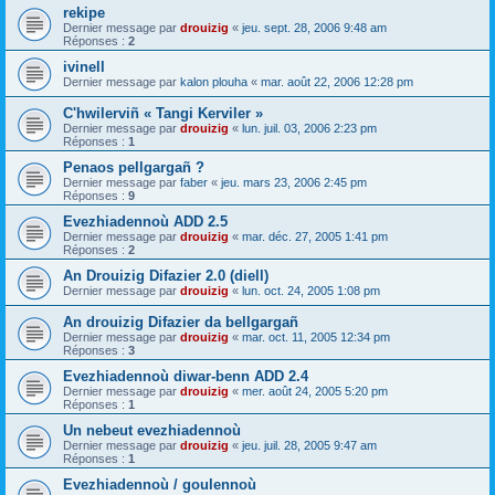
rekipe
Dernier message par
drouizig
«
jeu. sept. 28, 2006 9:48 am
Réponses :
2
ivinell
Dernier message par
kalon plouha
«
mar. août 22, 2006 12:28 pm
C'hwilerviñ « Tangi Kerviler »
Dernier message par
drouizig
«
lun. juil. 03, 2006 2:23 pm
Réponses :
1
Penaos pellgargañ ?
Dernier message par
faber
«
jeu. mars 23, 2006 2:45 pm
Réponses :
9
Evezhiadennoù ADD 2.5
Dernier message par
drouizig
«
mar. déc. 27, 2005 1:41 pm
Réponses :
2
An Drouizig Difazier 2.0 (diell)
Dernier message par
drouizig
«
lun. oct. 24, 2005 1:08 pm
An drouizig Difazier da bellgargañ
Dernier message par
drouizig
«
mar. oct. 11, 2005 12:34 pm
Réponses :
3
Evezhiadennoù diwar-benn ADD 2.4
Dernier message par
drouizig
«
mer. août 24, 2005 5:20 pm
Réponses :
1
Un nebeut evezhiadennoù
Dernier message par
drouizig
«
jeu. juil. 28, 2005 9:47 am
Réponses :
1
Evezhiadennoù / goulennoù