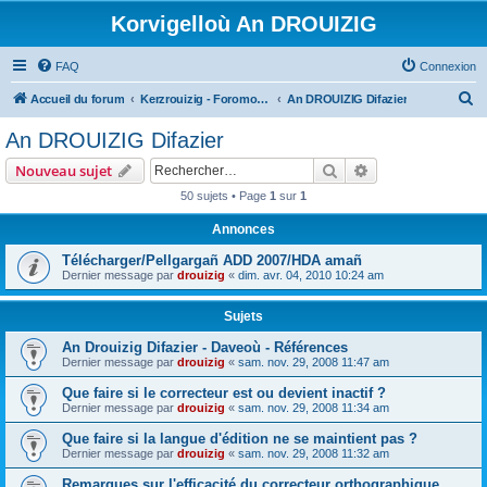
Korvigelloù An DROUIZIG
FAQ
Connexion
R
Accueil du forum
Kerzrouizig - Foromoù An Drouizig
An DROUIZIG Difazier
e
An DROUIZIG Difazier
c
Rechercher
Recherche avanc
Nouveau sujet
h
50 sujets • Page
1
sur
1
e
Annonces
r
c
Télécharger/Pellgargañ ADD 2007/HDA amañ
Dernier message par
drouizig
«
dim. avr. 04, 2010 10:24 am
h
e
Sujets
r
An Drouizig Difazier - Daveoù - Références
Dernier message par
drouizig
«
sam. nov. 29, 2008 11:47 am
Que faire si le correcteur est ou devient inactif ?
Dernier message par
drouizig
«
sam. nov. 29, 2008 11:34 am
Que faire si la langue d'édition ne se maintient pas ?
Dernier message par
drouizig
«
sam. nov. 29, 2008 11:32 am
Remarques sur l'efficacité du correcteur orthographique