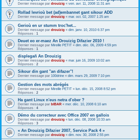
Dernier message par
drouizig
«
ven. avr. 11, 2008 11:31 am
Rollad levrioù bet (ad)embannet gant sikour ADD
Dernier message par
drouizig
«
mar. oct. 02, 2007 1:25 am
Gerioù en ur stumm troc'het...
Dernier message par
drouizig
«
dim. janv. 10, 2010 6:37 pm
Réponses :
1
Deuet eo er-maez An Drouizig Difazier 2010 !
Dernier message par
Mireille PETIT
«
dim. déc. 06, 2009 4:59 pm
Réponses :
1
displegañ An Drouizig
Dernier message par
drouizig
«
mar. juin 16, 2009 10:02 am
Réponses :
2
Sikour din gant "an difazer"!
Dernier message par
100drine
«
dim. mars 29, 2009 7:10 pm
Gestion des mots abrégés
Dernier message par
Mireille PETIT
«
lun. déc. 15, 2008 8:52 pm
Réponses :
2
Ha gant Linux n'eus netra d'ober ?
Dernier message par
bIBAR
«
mer. déc. 10, 2008 6:10 am
Réponses :
4
Démo du correcteur avec Office 2007 en gallois
Dernier message par
drouizig
«
lun. déc. 08, 2008 10:33 am
Réponses :
3
« An Drouizig Difazier 2007, Service Pack 4 »
Dernier message par
drouizig
«
dim. nov. 30, 2008 2:55 pm