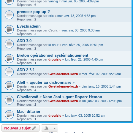
Dernier message par
yannig
«
mar. juil. 05, 2005 4:09 pm
Réponses :
6
prenestr pop up ?
Dernier message par
eric
«
mer. avr. 13, 2005 4:58 pm
Réponses :
2
Evezhiadenn
Dernier message par
Cédric
«
ven. avr. 08, 2005 9:33 am
Réponses :
2
ADD 3.0
Dernier message par
ki-dour
«
ven. févr. 25, 2005 10:51 pm
Réponses :
2
Breton opérationnel systématiquement
Dernier message par
drouizig
«
lun. févr. 21, 2005 4:40 pm
Réponses :
1
ADD 2.3.1
Dernier message par
Gweladenner-kozh
«
mer. févr. 02, 2005 9:23 am
Afell « ajouter au dictionnaire »
Dernier message par
Gweladenner-kozh
«
dim. janv. 16, 2005 1:44 pm
Réponses :
4
C'hwilervañ « Nenn Jani » gant Roparz Hemon
Dernier message par
Gweladenner-kozh
«
lun. janv. 03, 2005 12:03 pm
Réponses :
2
Mac- difazier
Dernier message par
drouizig
«
lun. janv. 03, 2005 10:52 am
Réponses :
1
Nouveau sujet