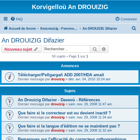
Korvigelloù An DROUIZIG
FAQ
Connexion
R
Accueil du forum
Kerzrouizig - Foromoù An Drouizig
An DROUIZIG Difazier
e
An DROUIZIG Difazier
c
Rechercher
Recherche avanc
Nouveau sujet
h
50 sujets • Page
1
sur
1
e
Annonces
r
c
Télécharger/Pellgargañ ADD 2007/HDA amañ
Dernier message par
drouizig
«
dim. avr. 04, 2010 10:24 am
h
e
Sujets
r
An Drouizig Difazier - Daveoù - Références
Dernier message par
drouizig
«
sam. nov. 29, 2008 11:47 am
Que faire si le correcteur est ou devient inactif ?
Dernier message par
drouizig
«
sam. nov. 29, 2008 11:34 am
Que faire si la langue d'édition ne se maintient pas ?
Dernier message par
drouizig
«
sam. nov. 29, 2008 11:32 am
Remarques sur l'efficacité du correcteur orthographique