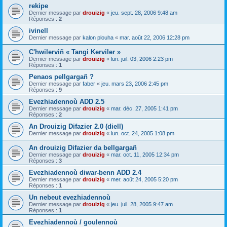
rekipe
Dernier message par
drouizig
«
jeu. sept. 28, 2006 9:48 am
Réponses :
2
ivinell
Dernier message par
kalon plouha
«
mar. août 22, 2006 12:28 pm
C'hwilerviñ « Tangi Kerviler »
Dernier message par
drouizig
«
lun. juil. 03, 2006 2:23 pm
Réponses :
1
Penaos pellgargañ ?
Dernier message par
faber
«
jeu. mars 23, 2006 2:45 pm
Réponses :
9
Evezhiadennoù ADD 2.5
Dernier message par
drouizig
«
mar. déc. 27, 2005 1:41 pm
Réponses :
2
An Drouizig Difazier 2.0 (diell)
Dernier message par
drouizig
«
lun. oct. 24, 2005 1:08 pm
An drouizig Difazier da bellgargañ
Dernier message par
drouizig
«
mar. oct. 11, 2005 12:34 pm
Réponses :
3
Evezhiadennoù diwar-benn ADD 2.4
Dernier message par
drouizig
«
mer. août 24, 2005 5:20 pm
Réponses :
1
Un nebeut evezhiadennoù
Dernier message par
drouizig
«
jeu. juil. 28, 2005 9:47 am
Réponses :
1
Evezhiadennoù / goulennoù