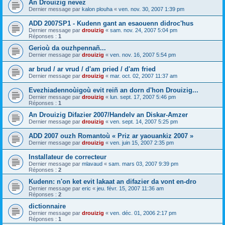
An Drouizig nevez
Dernier message par
kalon plouha
«
ven. nov. 30, 2007 1:39 pm
ADD 2007SP1 - Kudenn gant an esaouenn didroc'hus
Dernier message par
drouizig
«
sam. nov. 24, 2007 5:04 pm
Réponses :
1
Gerioù da ouzhpennañ...
Dernier message par
drouizig
«
ven. nov. 16, 2007 5:54 pm
ar brud / ar vrud / d'am pried / d'am fried
Dernier message par
drouizig
«
mar. oct. 02, 2007 11:37 am
Evezhiadennoùigoù evit reiñ an dorn d'hon Drouizig...
Dernier message par
drouizig
«
lun. sept. 17, 2007 5:46 pm
Réponses :
1
An Drouizig Difazier 2007/Handelv an Diskar-Amzer
Dernier message par
drouizig
«
ven. sept. 14, 2007 5:25 pm
ADD 2007 ouzh Romantoù « Priz ar yaouankiz 2007 »
Dernier message par
drouizig
«
ven. juin 15, 2007 2:35 pm
Installateur de correcteur
Dernier message par
mlavaud
«
sam. mars 03, 2007 9:39 pm
Réponses :
2
Kudenn: n'on ket evit lakaat an difazier da vont en-dro
Dernier message par
eric
«
jeu. févr. 15, 2007 11:36 am
Réponses :
2
dictionnaire
Dernier message par
drouizig
«
ven. déc. 01, 2006 2:17 pm
Réponses :
1