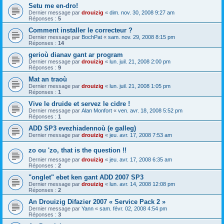
Setu me en-dro!
Dernier message par
drouizig
«
dim. nov. 30, 2008 9:27 am
Réponses :
5
Comment installer le correcteur ?
Dernier message par
BochPat
«
sam. nov. 29, 2008 8:15 pm
Réponses :
14
gerioù dianav gant ar program
Dernier message par
drouizig
«
lun. juil. 21, 2008 2:00 pm
Réponses :
9
Mat an traoù
Dernier message par
drouizig
«
lun. juil. 21, 2008 1:05 pm
Réponses :
1
Vive le druide et servez le cidre !
Dernier message par
Alan Monfort
«
ven. avr. 18, 2008 5:52 pm
Réponses :
1
ADD SP3 evezhiadennoù (e galleg)
Dernier message par
drouizig
«
jeu. avr. 17, 2008 7:53 am
zo ou 'zo, that is the question !!
Dernier message par
drouizig
«
jeu. avr. 17, 2008 6:35 am
Réponses :
2
"onglet" ebet ken gant ADD 2007 SP3
Dernier message par
drouizig
«
lun. avr. 14, 2008 12:08 pm
Réponses :
2
An Drouizig Difazier 2007 « Service Pack 2 »
Dernier message par
Yann
«
sam. févr. 02, 2008 4:54 pm
Réponses :
3