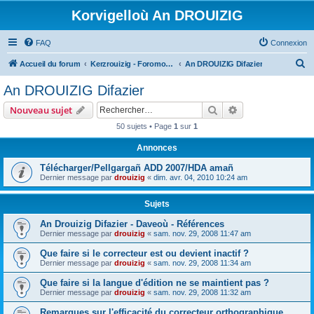
Korvigelloù An DROUIZIG
FAQ
Connexion
R
Accueil du forum
Kerzrouizig - Foromoù An Drouizig
An DROUIZIG Difazier
e
An DROUIZIG Difazier
c
Rechercher
Recherche avanc
Nouveau sujet
h
50 sujets • Page
1
sur
1
e
Annonces
r
c
Télécharger/Pellgargañ ADD 2007/HDA amañ
Dernier message par
drouizig
«
dim. avr. 04, 2010 10:24 am
h
e
Sujets
r
An Drouizig Difazier - Daveoù - Références
Dernier message par
drouizig
«
sam. nov. 29, 2008 11:47 am
Que faire si le correcteur est ou devient inactif ?
Dernier message par
drouizig
«
sam. nov. 29, 2008 11:34 am
Que faire si la langue d'édition ne se maintient pas ?
Dernier message par
drouizig
«
sam. nov. 29, 2008 11:32 am
Remarques sur l'efficacité du correcteur orthographique