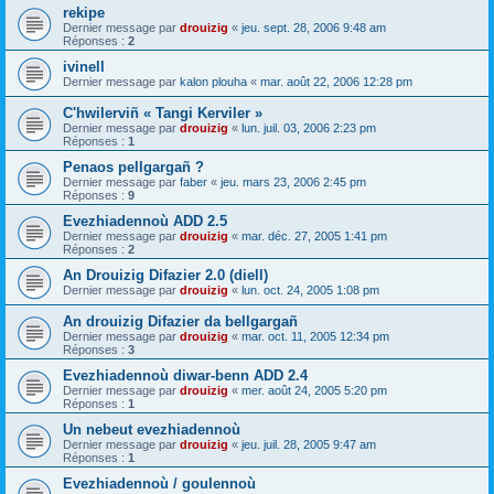
rekipe
Dernier message par
drouizig
«
jeu. sept. 28, 2006 9:48 am
Réponses :
2
ivinell
Dernier message par
kalon plouha
«
mar. août 22, 2006 12:28 pm
C'hwilerviñ « Tangi Kerviler »
Dernier message par
drouizig
«
lun. juil. 03, 2006 2:23 pm
Réponses :
1
Penaos pellgargañ ?
Dernier message par
faber
«
jeu. mars 23, 2006 2:45 pm
Réponses :
9
Evezhiadennoù ADD 2.5
Dernier message par
drouizig
«
mar. déc. 27, 2005 1:41 pm
Réponses :
2
An Drouizig Difazier 2.0 (diell)
Dernier message par
drouizig
«
lun. oct. 24, 2005 1:08 pm
An drouizig Difazier da bellgargañ
Dernier message par
drouizig
«
mar. oct. 11, 2005 12:34 pm
Réponses :
3
Evezhiadennoù diwar-benn ADD 2.4
Dernier message par
drouizig
«
mer. août 24, 2005 5:20 pm
Réponses :
1
Un nebeut evezhiadennoù
Dernier message par
drouizig
«
jeu. juil. 28, 2005 9:47 am
Réponses :
1
Evezhiadennoù / goulennoù