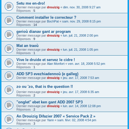
Setu me en-dro!
Dernier message par
drouizig
«
dim. nov. 30, 2008 9:27 am
Réponses :
5
Comment installer le correcteur ?
Dernier message par
BochPat
«
sam. nov. 29, 2008 8:15 pm
Réponses :
14
gerioù dianav gant ar program
Dernier message par
drouizig
«
lun. juil. 21, 2008 2:00 pm
Réponses :
9
Mat an traoù
Dernier message par
drouizig
«
lun. juil. 21, 2008 1:05 pm
Réponses :
1
Vive le druide et servez le cidre !
Dernier message par
Alan Monfort
«
ven. avr. 18, 2008 5:52 pm
Réponses :
1
ADD SP3 evezhiadennoù (e galleg)
Dernier message par
drouizig
«
jeu. avr. 17, 2008 7:53 am
zo ou 'zo, that is the question !!
Dernier message par
drouizig
«
jeu. avr. 17, 2008 6:35 am
Réponses :
2
"onglet" ebet ken gant ADD 2007 SP3
Dernier message par
drouizig
«
lun. avr. 14, 2008 12:08 pm
Réponses :
2
An Drouizig Difazier 2007 « Service Pack 2 »
Dernier message par
Yann
«
sam. févr. 02, 2008 4:54 pm
Réponses :
3