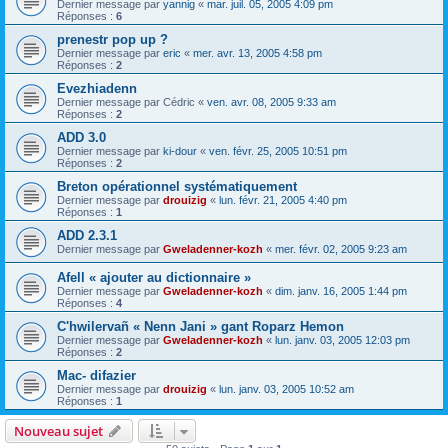
Dernier message par
yannig
«
mar. juil. 05, 2005 4:09 pm
Réponses :
6
prenestr pop up ?
Dernier message par
eric
«
mer. avr. 13, 2005 4:58 pm
Réponses :
2
Evezhiadenn
Dernier message par
Cédric
«
ven. avr. 08, 2005 9:33 am
Réponses :
2
ADD 3.0
Dernier message par
ki-dour
«
ven. févr. 25, 2005 10:51 pm
Réponses :
2
Breton opérationnel systématiquement
Dernier message par
drouizig
«
lun. févr. 21, 2005 4:40 pm
Réponses :
1
ADD 2.3.1
Dernier message par
Gweladenner-kozh
«
mer. févr. 02, 2005 9:23 am
Afell « ajouter au dictionnaire »
Dernier message par
Gweladenner-kozh
«
dim. janv. 16, 2005 1:44 pm
Réponses :
4
C'hwilervañ « Nenn Jani » gant Roparz Hemon
Dernier message par
Gweladenner-kozh
«
lun. janv. 03, 2005 12:03 pm
Réponses :
2
Mac- difazier
Dernier message par
drouizig
«
lun. janv. 03, 2005 10:52 am
Réponses :
1
Nouveau sujet