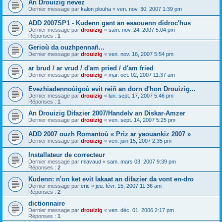
An Drouizig nevez
Dernier message par
kalon plouha
«
ven. nov. 30, 2007 1:39 pm
ADD 2007SP1 - Kudenn gant an esaouenn didroc'hus
Dernier message par
drouizig
«
sam. nov. 24, 2007 5:04 pm
Réponses :
1
Gerioù da ouzhpennañ...
Dernier message par
drouizig
«
ven. nov. 16, 2007 5:54 pm
ar brud / ar vrud / d'am pried / d'am fried
Dernier message par
drouizig
«
mar. oct. 02, 2007 11:37 am
Evezhiadennoùigoù evit reiñ an dorn d'hon Drouizig...
Dernier message par
drouizig
«
lun. sept. 17, 2007 5:46 pm
Réponses :
1
An Drouizig Difazier 2007/Handelv an Diskar-Amzer
Dernier message par
drouizig
«
ven. sept. 14, 2007 5:25 pm
ADD 2007 ouzh Romantoù « Priz ar yaouankiz 2007 »
Dernier message par
drouizig
«
ven. juin 15, 2007 2:35 pm
Installateur de correcteur
Dernier message par
mlavaud
«
sam. mars 03, 2007 9:39 pm
Réponses :
2
Kudenn: n'on ket evit lakaat an difazier da vont en-dro
Dernier message par
eric
«
jeu. févr. 15, 2007 11:36 am
Réponses :
2
dictionnaire
Dernier message par
drouizig
«
ven. déc. 01, 2006 2:17 pm
Réponses :
1