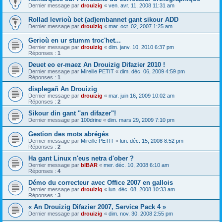
Dernier message par
drouizig
«
ven. avr. 11, 2008 11:31 am
Rollad levrioù bet (ad)embannet gant sikour ADD
Dernier message par
drouizig
«
mar. oct. 02, 2007 1:25 am
Gerioù en ur stumm troc'het...
Dernier message par
drouizig
«
dim. janv. 10, 2010 6:37 pm
Réponses :
1
Deuet eo er-maez An Drouizig Difazier 2010 !
Dernier message par
Mireille PETIT
«
dim. déc. 06, 2009 4:59 pm
Réponses :
1
displegañ An Drouizig
Dernier message par
drouizig
«
mar. juin 16, 2009 10:02 am
Réponses :
2
Sikour din gant "an difazer"!
Dernier message par
100drine
«
dim. mars 29, 2009 7:10 pm
Gestion des mots abrégés
Dernier message par
Mireille PETIT
«
lun. déc. 15, 2008 8:52 pm
Réponses :
2
Ha gant Linux n'eus netra d'ober ?
Dernier message par
bIBAR
«
mer. déc. 10, 2008 6:10 am
Réponses :
4
Démo du correcteur avec Office 2007 en gallois
Dernier message par
drouizig
«
lun. déc. 08, 2008 10:33 am
Réponses :
3
« An Drouizig Difazier 2007, Service Pack 4 »
Dernier message par
drouizig
«
dim. nov. 30, 2008 2:55 pm